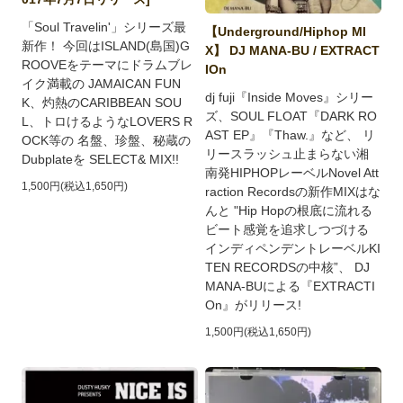
「Soul Travelin'」シリーズ最
【Underground/Hiphop MI
新作！ 今回はISLAND(島国)G
X】 DJ MANA-BU / EXTRACT
ROOVEをテーマにドラムブレ
IOn
イク満載の JAMAICAN FUN
dj fuji『Inside Moves』シリー
K、灼熱のCARIBBEAN SOU
ズ、SOUL FLOAT『DARK RO
L、トロけるようなLOVERS R
AST EP』『Thaw.』など、 リ
OCK等の 名盤、珍盤、秘蔵の
リースラッシュ止まらない湘
Dubplateを SELECT& MIX!!
南発HIPHOPレーベルNovel Att
1,500円(税込1,650円)
raction Recordsの新作MIXはな
んと "Hip Hopの根底に流れる
ビート感覚を追求しつづける
インディペンデントレーベルKI
TEN RECORDSの中核”、 DJ
MANA-BUによる『EXTRACTI
On』がリリース!
1,500円(税込1,650円)