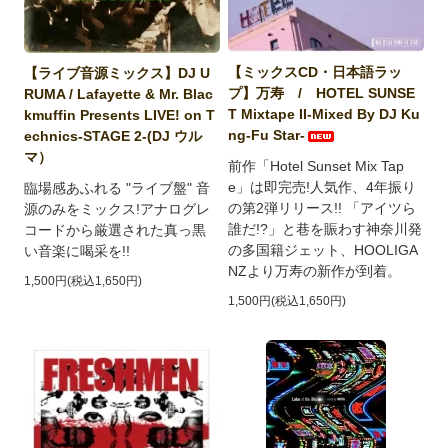
【ミックスCD・日本語ラッ
【ライブ音源ミックス】DJ U
プ】万寿 / HOTEL SUNSE
RUMA / Lafayette & Mr. Blac
T Mixtape II-Mixed By DJ Ku
kmuffin Presents LIVE! on T
ng-Fu Star-
echnics-STAGE 2-(DJ ウル
マ）
前作「Hotel Sunset Mix Tap
e」は即完売!人気作、4年振り
臨場感あふれる "ライブ盤" 音
の第2弾リリース!! 「アイツら
源のみをミックス!アナログレ
誰だ!?」と巷を賑わす神奈川発
コードから厳選された真っ黒
の多国籍ジェット、HOOLIGA
い音楽に喝采を!!
NZより万寿の新作が到着。
1,500円(税込1,650円)
1,500円(税込1,650円)