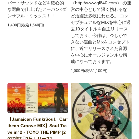
バー・サウンドなどを確心的
（http://www.gl840.com） の運
な選曲で仕上げたアーバン×ダ
営の中心として深く携わるな
ンサブル・ミックス！！
ど活躍は多岐にわたる。 コン
セプチュアルなMIXを中心に過
1,400円(税込1,540円)
去10タイトルを自主リリース
しており、今作は、今しかで
きない選曲とMixをコンセプト
に、近年リリースされた音源
を中心にオールジャンルな構
成になっております。
1,000円(税込1,100円)
【Jamaican Funk/Soul、Carr
ibean Groove MIX】Soul Tra
velin' 2 - TOYO THE PIMP [2
017年7月7日リリース]