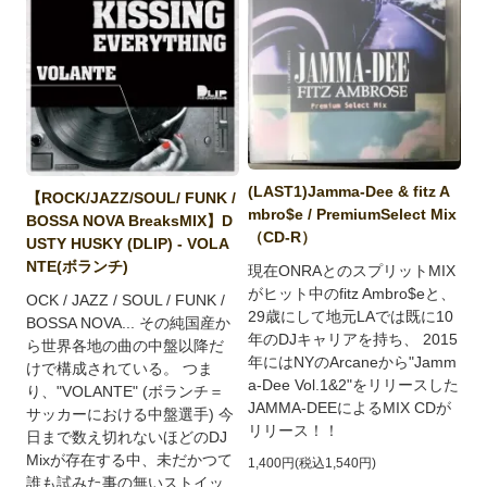
(LAST1)Jamma-Dee & fitz A
【ROCK/JAZZ/SOUL/ FUNK /
mbro$e / PremiumSelect Mix
BOSSA NOVA BreaksMIX】D
（CD-R）
USTY HUSKY (DLIP) - VOLA
NTE(ボランチ)
現在ONRAとのスプリットMIX
がヒット中のfitz Ambro$eと、
OCK / JAZZ / SOUL / FUNK /
29歳にして地元LAでは既に10
BOSSA NOVA... その純国産か
年のDJキャリアを持ち、 2015
ら世界各地の曲の中盤以降だ
年にはNYのArcaneから"Jamm
けで構成されている。 つま
a-Dee Vol.1&2"をリリースした
り、"VOLANTE" (ボランチ＝
JAMMA-DEEによるMIX CDが
サッカーにおける中盤選手) 今
リリース！！
日まで数え切れないほどのDJ
Mixが存在する中、未だかつて
1,400円(税込1,540円)
誰も試みた事の無いストイッ