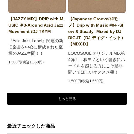
【JAZZY MIX】DRIP with M
【Japanese Groove/和モ
USIC ＃3-Around Acid Jazz
ノ】Drip with Music #04 -Sl
Movement-/DJ TKYM
ow & Steady- Mixed by DJ
DIG-IT（DJ ディグ・イット）
『Acid Jazz Label』関連の新
【MIXCD】
旧楽曲を中心に構成された至
極のJAZZ空間！！
LOCOSOUL オリジナルMIX第
4弾！！和モノという響きにハ
1,500円(税込1,650円)
ードルを感じる方にこそ是非
聞いてほしいオススメ盤！
1,500円(税込1,650円)
もっと見る
最近チェックした商品