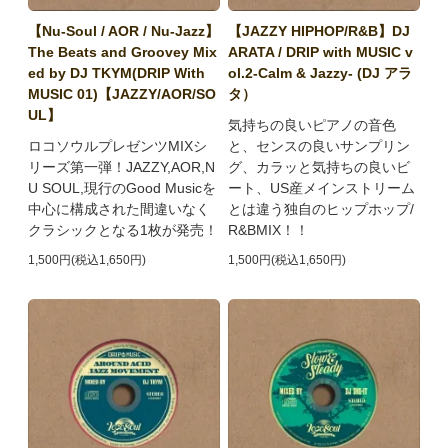
【Nu-Soul / AOR / Nu-Jazz】
【JAZZY HIPHOP/R&B】DJ
The Beats and Groovey Mix
ARATA / DRIP with MUSIC v
ed by DJ TKYM(DRIP With
ol.2-Calm & Jazzy- (DJ アラ
MUSIC 01)【JAZZY/AOR/SO
タ）
UL】
気持ちの良いピアノの音色
ロコソウルプレゼンツMIXシ
と、センスの良いサンプリン
リーズ第一弾！JAZZY,AOR,N
グ、カラッと気持ちの良いビ
U SOUL,現行のGood Musicを
ート、US産メインストリーム
中心に構成された間違いなく
とは違う独自のヒップホップ/
クラシックとなる1枚が発売！
R&BMIX！！
1,500円(税込1,650円)
1,500円(税込1,650円)