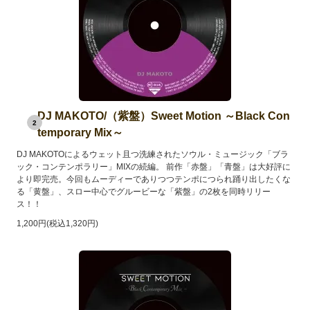
DJ MAKOTO/（紫盤）Sweet Motion ～Black Con
2
temporary Mix～
DJ MAKOTOによるウェット且つ洗練されたソウル・ミュージック「ブラ
ック・コンテンポラリー」MIXの続編。 前作「赤盤」「青盤」は大好評に
より即完売。今回もムーディーでありつつテンポにつられ踊り出したくな
る「黄盤」、スロー中心でグルービーな「紫盤」の2枚を同時リリー
ス！！
1,200円(税込1,320円)