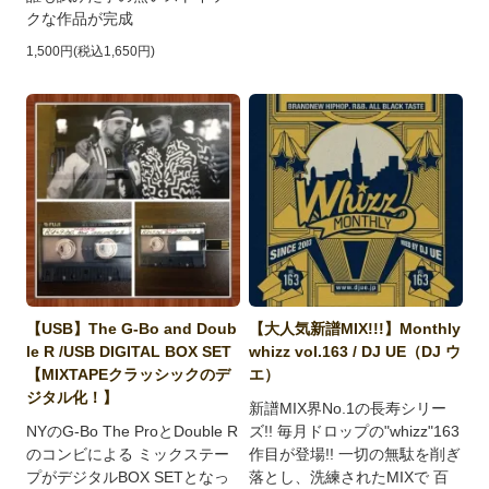
クな作品が完成
1,500円(税込1,650円)
【USB】The G-Bo and Doub
【大人気新譜MIX!!!】Monthly
le R /USB DIGITAL BOX SET
whizz vol.163 / DJ UE（DJ ウ
【MIXTAPEクラッシックのデ
エ）
ジタル化！】
新譜MIX界No.1の長寿シリー
NYのG-Bo The ProとDouble R
ズ!! 毎月ドロップの"whizz"163
のコンビによる ミックステー
作目が登場!! 一切の無駄を削ぎ
プがデジタルBOX SETとなっ
落とし、洗練されたMIXで 百