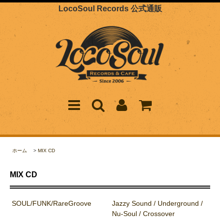
LocoSoul Records 公式通販
ホーム
>
MIX CD
MIX CD
SOUL/FUNK/RareGroove
Jazzy Sound / Underground /
Nu-Soul / Crossover