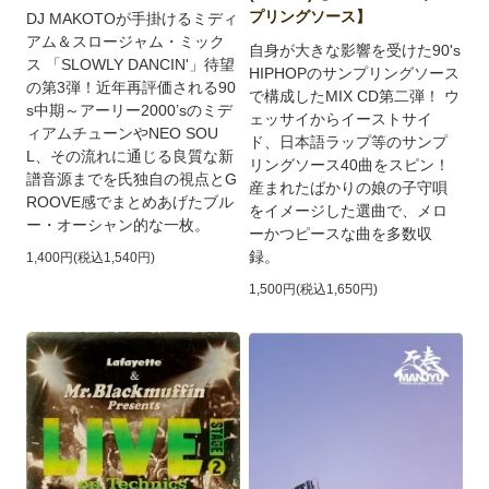
プリングソース】
DJ MAKOTOが手掛けるミディ
アム＆スロージャム・ミック
自身が大きな影響を受けた90's
ス 「SLOWLY DANCIN'」待望
HIPHOPのサンプリングソース
の第3弾！近年再評価される90
で構成したMIX CD第二弾！ ウ
s中期～アーリー2000’sのミデ
ェッサイからイーストサイ
ィアムチューンやNEO SOU
ド、日本語ラップ等のサンプ
L、その流れに通じる良質な新
リングソース40曲をスピン！
譜音源までを氏独自の視点とG
産まれたばかりの娘の子守唄
ROOVE感でまとめあげたブル
をイメージした選曲で、メロ
ー・オーシャン的な一枚。
ーかつピースな曲を多数収
録。
1,400円(税込1,540円)
1,500円(税込1,650円)