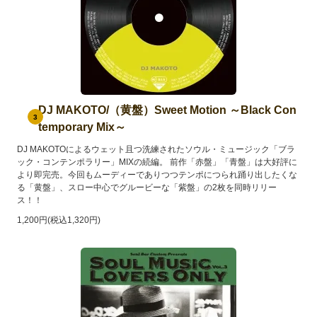
DJ MAKOTO/（黄盤）Sweet Motion ～Black Con
3
temporary Mix～
DJ MAKOTOによるウェット且つ洗練されたソウル・ミュージック「ブラ
ック・コンテンポラリー」MIXの続編。 前作「赤盤」「青盤」は大好評に
より即完売。今回もムーディーでありつつテンポにつられ踊り出したくな
る「黄盤」、スロー中心でグルービーな「紫盤」の2枚を同時リリー
ス！！
1,200円(税込1,320円)