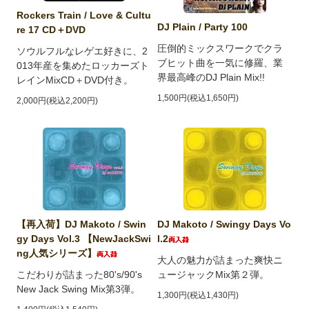
Rockers Train / Love & Cultu
DJ Plain / Party 100
re 17 CD＋DVD
圧倒的ミックスワークでクラ
ソウルフルなレゲエ好きに、2
ブヒット曲を一気に修羅、業
013年産を集めたロッカーズト
界最高峰のDJ Plain Mix!!
レインMixCD＋DVD付き。
1,500円(税込1,650円)
2,000円(税込2,200円)
【再入荷】DJ Makoto / Swin
DJ Makoto / Swingy Days Vo
gy Days Vol.3 【NewJackSwi
l.2
ng人気シリーズ】
大人の魅力が詰まった爽快ニ
こだわりが詰まった80's/90's
ュージャックMix第２弾。
New Jack Swing Mix第3弾。
1,300円(税込1,430円)