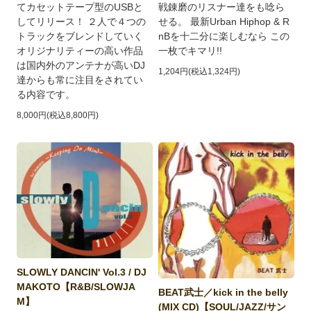
てカセットテープ型のUSBと
戦錬磨のリスナー達をも唸ら
してリリース！ ２人で４つの
せる。 最新Urban Hiphop & R
トラックをブレンドしていく
nBを十二分に楽しむなら この
オリジナリティーの高い作品
一枚でキマリ!!
は国内外のアンテナが高いDJ
1,204円(税込1,324円)
達からも常に注目をされてい
る内容です。
8,000円(税込8,800円)
SLOWLY DANCIN' Vol.3 / DJ
MAKOTO【R&B/SLOWJA
BEAT武士／kick in the belly
M】
(MIX CD)【SOUL/JAZZ/サン