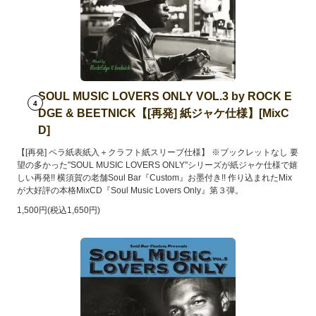
SOUL MUSIC LOVERS ONLY VOL.3 by ROCK E
4
DGE & BEETNICK【[再発] 紙ジャケ仕様】[MixC
D]
【[再発] ペラ紙表紙入＋クラフト紙スリーブ仕様】 ※ブックレットなし 要
望の多かった"SOUL MUSIC LOVERS ONLY"シリーズが紙ジャケ仕様で嬉
しい再発!! 横須賀の老舗Soul Bar『Custom』お墨付き!! 作り込まれたMix
が大好評の本格MixCD『Soul Music Lovers Only』第３弾。
1,500円(税込1,650円)