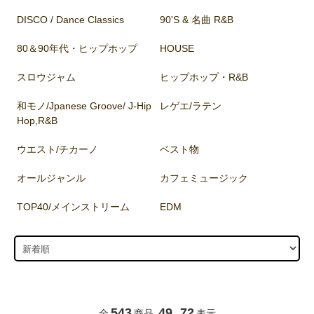
DISCO / Dance Classics
90'S & 名曲 R&B
80＆90年代・ヒップホップ
HOUSE
スロウジャム
ヒップホップ・R&B
和モノ/Jpanese Groove/ J-Hip
レゲエ/ラテン
Hop,R&B
ウエスト/チカーノ
ベスト物
オールジャンル
カフェミュージック
TOP40/メインストリーム
EDM
543
49
72
全
商品
-
表示