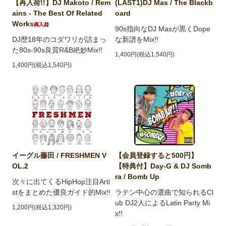
【再入荷!!】DJ Makoto / Rem
(LAST1)DJ Mas / The Blackb
ains - The Best Of Related
oard
Works
90s指向なDJ Masが黒くDope
DJ歴18年のコダワリが詰まっ
な新譜をMix!!
た80s-90s良質R&B絶妙Mix!!
1,400円(税込1,540円)
1,400円(税込1,540円)
イーグル藤田 / FRESHMEN V
【会員登録すると500円】
OL.2
【特典付】Day-G & DJ Somb
ra / Bomb Up
次々に出てくるHipHop注目Arti
stをまとめた優良ガイド的Mix!!
ラテン中心の選曲で知られるCl
ub DJ2人によるLatin Party Mi
1,200円(税込1,320円)
x!!