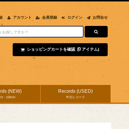
除
アカウント
会員登録
ログイン
お問合せ
(0
ショッピングカートを確認
アイテム)
rds (NEW)
Records (USED)
nch・10inch
中古レコード