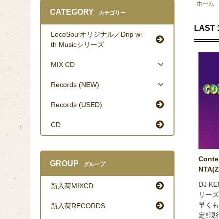
ホーム
CATEGORY
カテゴリー
LAST 
LocoSoulオリジナル／Drip wi
th Musicシリーズ
MIX CD
Records (NEW)
Records (USED)
CD
Conte
GROUP
グループ
NTA(
DJ K
新入荷MIXCD
リーズ”C
早くも
新入荷RECORDS
定‼︎