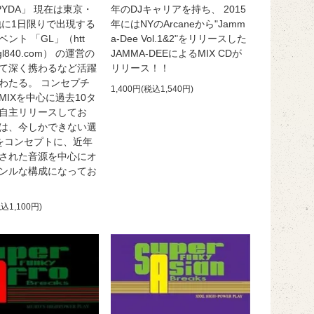
PYDA」 現在は東京・
年のDJキャリアを持ち、 2015
地に1日限りで出現する
年にはNYのArcaneから"Jamm
ント 「GL」（htt
a-Dee Vol.1&2"をリリースした
w.gl840.com） の運営の
JAMMA-DEEによるMIX CDが
て深く携わるなど活躍
リリース！！
わたる。 コンセプチ
1,400円(税込1,540円)
MIXを中心に過去10タ
自主リリースしてお
は、今しかできない選
xをコンセプトに、近年
された音源を中心にオ
ンルな構成になってお
税込1,100円)