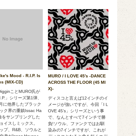
ke's Mood - R.I.P. Is
MURO / I LOVE 45’s -DANCE
es (MIX-CD)
ACROSS THE FLOOR (45 MI
X)-
f DigginことMURO氏が
I.P.」シリーズ第1弾、
ディスコと言えば12インチのイ
年8月に他界したブラック
メージが強いですが、今回「I L
ク界の重鎮Issac Ha
OVE 45’s」シリーズという事
楽曲をサンプリングした
で、なんとすべて7インチで勝
ョイスしミックス。
負!ソウル、ファンクではお馴
ップ、R&B、ソウルと
染みの7インチですが、これが
身がIsaac Hayesへ