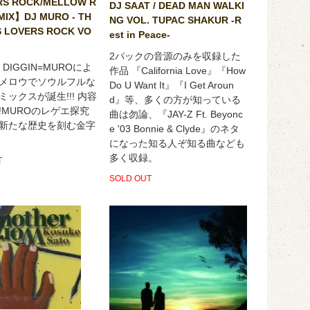
S ROCK/MELLOW R
DJ SAAT / DEAD MAN WALKI
MIX】DJ MURO - TH
NG VOL. TUPAC SHAKUR -R
S LOVERS ROCK VO
est in Peace-
2パックの音源のみを収録した
F DIGGIN=MUROによ
作品 『California Love』『How
メロウでソウルフルな
Do U Want It』『I Get Aroun
ミックスが誕生!!! 内容
d』等、多くの方が知っている
!MUROのレゲエ探究
曲は勿論、『JAY-Z Ft. Beyonc
新たな歴史を刻む金字
e '03 Bonnie & Clyde』のネタ
になった知る人ぞ知る曲なども
多く収録。
T
SOLD OUT