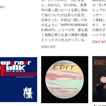
た」DJの1人、DJ XXXL。世界
の「R.I
OUT
中の真っ黒いビートを探し求め
ヒップホ
て辿りついたのは自らの足元、
ンサー。
日本だった...今作は一聴して分
く収録し
かるように『NIPPON BREAKS
すく、それ
& BEATS』シリーズ中、最も黒
の偉大さ
く危険な香りを放つ渾身の選曲
ハイクオ
とミックスに仕上がっている。
SOLD OU
SOLD OUT