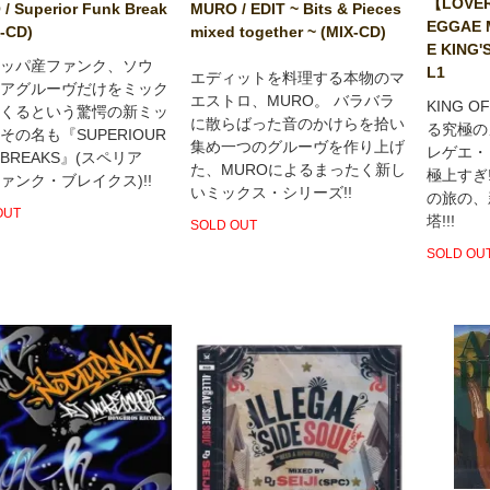
【LOVER
/ Superior Funk Break
MURO / EDIT ~ Bits & Pieces
EGGAE 
X-CD)
mixed together ~ (MIX-CD)
E KING'
ッパ産ファンク、ソウ
L1
エディットを料理する本物のマ
アグルーヴだけをミック
エストロ、MURO。 バラバラ
KING O
くるという驚愕の新ミッ
に散らばった音のかけらを拾い
る究極の
その名も『SUPERIOUR
集め一つのグルーヴを作り上げ
レゲエ・
 BREAKS』(スペリア
た、MUROによるまったく新し
極上すぎ
ァンク・ブレイクス)!!
いミックス・シリーズ!!
の旅の、
OUT
塔!!!
SOLD OUT
SOLD OU