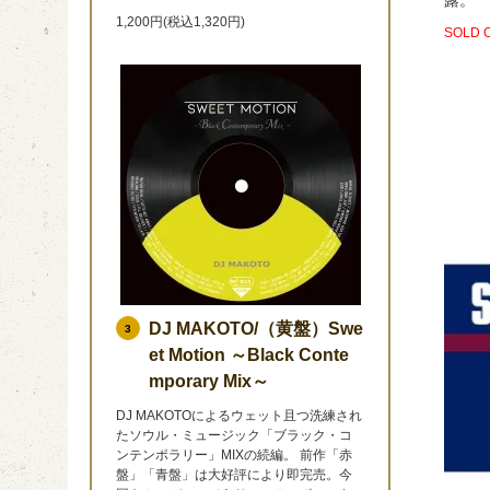
1,200円(税込1,320円)
SOLD 
DJ MAKOTO/（黄盤）Swe
3
et Motion ～Black Conte
mporary Mix～
DJ MAKOTOによるウェット且つ洗練され
たソウル・ミュージック「ブラック・コ
ンテンポラリー」MIXの続編。 前作「赤
盤」「青盤」は大好評により即完売。今