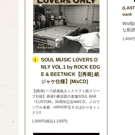
(LAST
oard
90s指
な新譜を
1,400
SOUL MUSIC LOVERS O
1
NLY VOL.1 by ROCK EDG
E & BEETNICK【[再発] 紙
ジャケ仕様】[MixCD]
【[再発] ペラ紙表紙入＋クラフト紙スリー
ブ仕様】再発!! 横須賀の老舗SOUL BAR
『CUSTOM』30周年記念MIXCD。メロウ
ソウル名曲・HIPHOP元ネタばかりをミッ
クス!!
1,000円(税込1,100円)