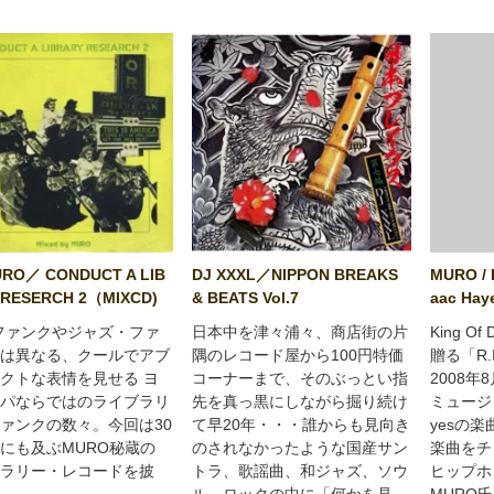
URO／ CONDUCT A LIB
DJ XXXL／NIPPON BREAKS
MURO / I
 RESERCH 2（MIXCD)
& BEATS Vol.7
aac Hay
ファンクやジャズ・ファ
日本中を津々浦々、商店街の片
King O
は異なる、クールでアブ
隅のレコード屋から100円特価
贈る「R.
クトな表情を見せる ヨ
コーナーまで、そのぶっとい指
2008
パならではのライブラリ
先を真っ黒にしながら掘り続け
ミュージッ
ァンクの数々。今回は30
て早20年・・・誰からも見向き
yesの
にも及ぶMURO秘蔵の
のされなかったような国産サン
楽曲をチ
ラリー・レコードを披
トラ、歌謡曲、和ジャズ、ソウ
ヒップホ
ル、ロックの中に「何かを見
MURO氏自