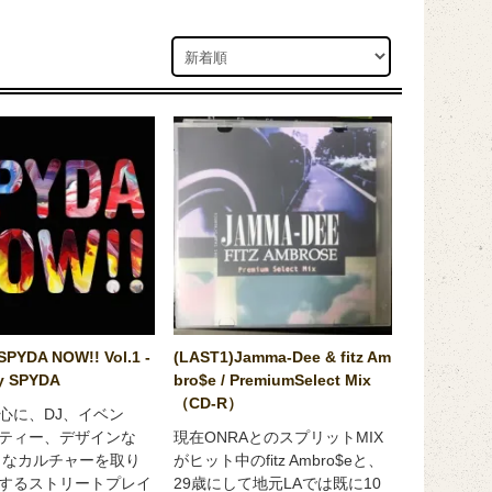
SPYDA NOW!! Vol.1 -
(LAST1)Jamma-Dee & fitz Am
y SPYDA
bro$e / PremiumSelect Mix
（CD-R）
心に、DJ、イベン
ティー、デザインな
現在ONRAとのスプリットMIX
々なカルチャーを取り
がヒット中のfitz Ambro$eと、
するストリートプレイ
29歳にして地元LAでは既に10