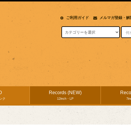
ご利用ガイド
メルマガ登録・解
D
Records (NEW)
Reco
ンク
12inch・LP
7i