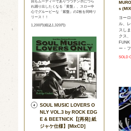
回もムーディーでありつつテンポにつら
MURO 
れ踊り出したくなる「黄盤」、スロー中
s (MI
心でグルービーな「紫盤」の2枚を同時リ
リース！！
ヨーロ
ル、レ
1,200円(税込1,320円)
スしま
クス、
FUNK
ー・フ
SOLD 
SOUL MUSIC LOVERS O
4
NLY VOL.3 by ROCK EDG
E & BEETNICK【[再発] 紙
ジャケ仕様】[MixCD]