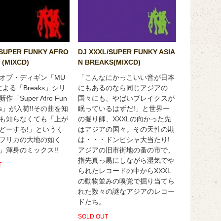
 SUPER FUNKY AFRO
DJ XXXL/SUPER FUNKY ASIA
 (MIXCD)
N BREAKS(MIXCD)
オブ・ディギン「MU
「こんなにかっこいい音が日本
よる「Breaks」シリ
にもあるのなら同じアジアの
「Super Afro Fun
国々にも、やばいブレイクスが
eaks」が入荷!!その曲を知
眠っているはずだ!」と世界一
も知らなくても「上が
の掘り師、XXXLの向かった先
どーする!」というく
はアジアの国々。その天性の勘
フリカの大地の如く
は・・・ドンピシャ大当たり!
」渾身のミックス!!
アジアの旧市街地の蚤の市で、
指先真っ黒にしながら湿気でや
T
られたレコードの中からXXXL
の動物並みの嗅覚で掘り当てら
れた数々の謎なアジアのレコー
ドたち。
SOLD OUT