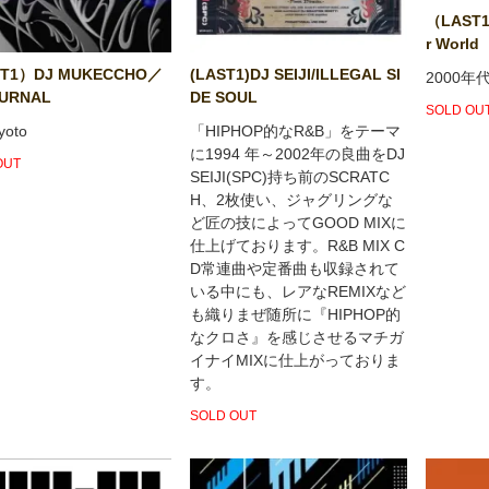
（LAST
r World
T1）DJ MUKECCHO／
(LAST1)DJ SEIJI/ILLEGAL SI
2000年
URNAL
DE SOUL
SOLD OU
yoto
「HIPHOP的なR&B」をテーマ
に1994 年～2002年の良曲をDJ
OUT
SEIJI(SPC)持ち前のSCRATC
H、2枚使い、ジャグリングな
ど匠の技によってGOOD MIXに
仕上げております。R&B MIX C
D常連曲や定番曲も収録されて
いる中にも、レアなREMIXなど
も織りまぜ随所に『HIPHOP的
なクロさ』を感じさせるマチガ
イナイMIXに仕上がっておりま
す。
SOLD OUT