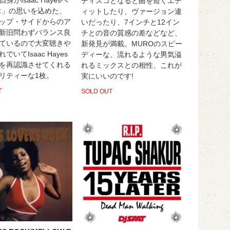
ディスコとなると曲を短くエデ
.P.」の思いを込めた、
ィットしたり、ヴァージョン違
ップ・サイドからのア
いだったり、7インチと12イン
新旧問わずバランス良
チとの音の質感の差などなど、
ているので大変聴きや
新発見が満載。MUROのスピー
でいてIsaac Hayes
ディーな、流れるような男気溢
を再認識させてくれる
れるミックスとの相性、これが
リティーな1枚。
実にいいのです!
T
SOLD OUT