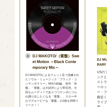
DJ MAKOTO/（紫盤）Swe
2
DJ M
et Motion ～Black Conte
RARY
mporary Mix～
USの
DJ MAKOTOによるウェット且つ洗練され
ンクと
たソウル・ミュージック「ブラック・コ
ストラ
ンテンポラリー」MIXの続編。 前作「赤
ーロッ
盤」「青盤」は大好評により即完売。今
ー・フ
回もムーディーでありつつテンポにつら
れ踊り出したくなる「黄盤」、スロー中
曲近く
心でグルービーな「紫盤」の2枚を同時リ
ライブ
リース！！
露。