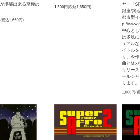
が堪能出来る至極の一
ヤー「S
1,500円(税込1,650円)
銀座/築
都市型イベ
円(税込1,650円)
p://ww
中心とし
は多岐に
ュアルな
イトルを
り、今作
曲とMi
リリース
ールジャ
ります。
1,000円(