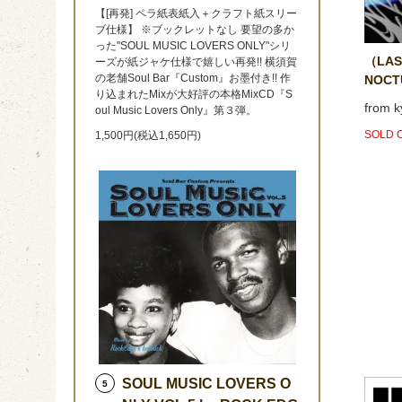
【[再発] ペラ紙表紙入＋クラフト紙スリー
ブ仕様】 ※ブックレットなし 要望の多か
った"SOUL MUSIC LOVERS ONLY"シリ
（LAS
ーズが紙ジャケ仕様で嬉しい再発!! 横須賀
の老舗Soul Bar『Custom』お墨付き!! 作
NOCT
り込まれたMixが大好評の本格MixCD『S
from k
oul Music Lovers Only』第３弾。
SOLD 
1,500円(税込1,650円)
SOUL MUSIC LOVERS O
5