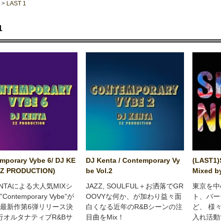
>
LAST 1
1
mporary Vybe 6/ DJ KE
DJ Kenta / Contemporary Vy
(LAST1)
ZZ PRODUCTION)
be Vol.2
Mixed b
ENTAによる大人気MIXシ
JAZZ, SOULFUL＋お洒落でGR
東京を中
ontemporary Vybe”が
OOVYな何か、が加わり益々面
ト、パー
最新作第6弾リリース決
白くなる近年のR&Bシーンの注
ど、 様
現行オルタナティブR&Bサ
目曲をMix！
入れ活動