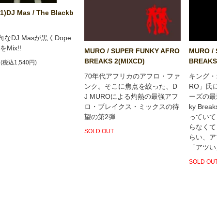
1)DJ Mas / The Blackb
向なDJ Masが黒くDope
Mix!!
MURO / SUPER FUNKY AFRO
MURO /
BREAKS 2(MIXCD)
BREAKS
円(税込1,540円)
70年代アフリカのアフロ・ファ
キング・
ンク。そこに焦点を絞った、D
RO」氏に
J MUROによる灼熱の最強アフ
ーズの最新作
ロ・ブレイクス・ミックスの待
ky Br
望の第2弾
っていて
らなくて
SOLD OUT
らい、ア
「アツい
SOLD OU