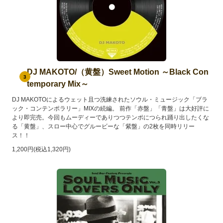
DJ MAKOTO/（黄盤）Sweet Motion ～Black Con
3
temporary Mix～
DJ MAKOTOによるウェット且つ洗練されたソウル・ミュージック「ブラ
ック・コンテンポラリー」MIXの続編。 前作「赤盤」「青盤」は大好評に
より即完売。今回もムーディーでありつつテンポにつられ踊り出したくな
る「黄盤」、スロー中心でグルービーな「紫盤」の2枚を同時リリー
ス！！
1,200円(税込1,320円)