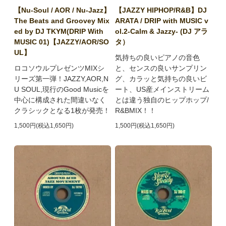
【Nu-Soul / AOR / Nu-Jazz】
【JAZZY HIPHOP/R&B】DJ
The Beats and Groovey Mix
ARATA / DRIP with MUSIC v
ed by DJ TKYM(DRIP With
ol.2-Calm & Jazzy- (DJ アラ
MUSIC 01)【JAZZY/AOR/SO
タ）
UL】
気持ちの良いピアノの音色
ロコソウルプレゼンツMIXシ
と、センスの良いサンプリン
リーズ第一弾！JAZZY,AOR,N
グ、カラッと気持ちの良いビ
U SOUL,現行のGood Musicを
ート、US産メインストリーム
中心に構成された間違いなく
とは違う独自のヒップホップ/
クラシックとなる1枚が発売！
R&BMIX！！
1,500円(税込1,650円)
1,500円(税込1,650円)