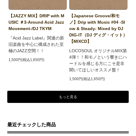
【JAZZY MIX】DRIP with M
【Japanese Groove/和モ
USIC ＃3-Around Acid Jazz
ノ】Drip with Music #04 -Sl
Movement-/DJ TKYM
ow & Steady- Mixed by DJ
DIG-IT（DJ ディグ・イット）
『Acid Jazz Label』関連の新
【MIXCD】
旧楽曲を中心に構成された至
極のJAZZ空間！！
LOCOSOUL オリジナルMIX第
4弾！！和モノという響きにハ
1,500円(税込1,650円)
ードルを感じる方にこそ是非
聞いてほしいオススメ盤！
1,500円(税込1,650円)
もっと見る
最近チェックした商品