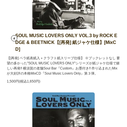
SOUL MUSIC LOVERS ONLY VOL.3 by ROCK E
4
DGE & BEETNICK【[再発] 紙ジャケ仕様】[MixC
D]
【[再発] ペラ紙表紙入＋クラフト紙スリーブ仕様】 ※ブックレットなし 要
望の多かった"SOUL MUSIC LOVERS ONLY"シリーズが紙ジャケ仕様で嬉
しい再発!! 横須賀の老舗Soul Bar『Custom』お墨付き!! 作り込まれたMix
が大好評の本格MixCD『Soul Music Lovers Only』第３弾。
1,500円(税込1,650円)