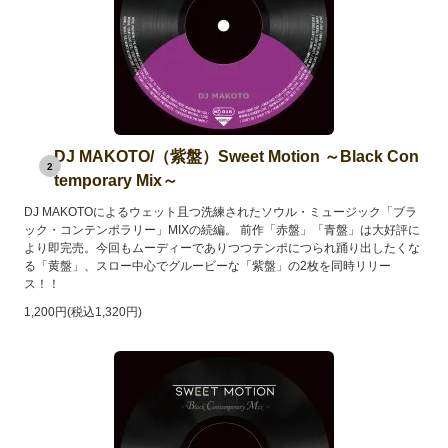
DJ MAKOTO/（紫盤）Sweet Motion ～Black Con
2
temporary Mix～
DJ MAKOTOによるウェット且つ洗練されたソウル・ミュージック「ブラ
ック・コンテンポラリー」MIXの続編。 前作「赤盤」「青盤」は大好評に
より即完売。今回もムーディーでありつつテンポにつられ踊り出したくな
る「黄盤」、スロー中心でグルービーな「紫盤」の2枚を同時リリー
ス！！
1,200円(税込1,320円)