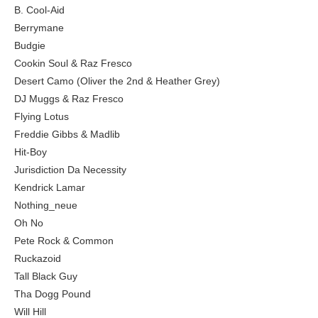
B. Cool-Aid
Berrymane
Budgie
Cookin Soul & Raz Fresco
Desert Camo (Oliver the 2nd & Heather Grey)
DJ Muggs & Raz Fresco
Flying Lotus
Freddie Gibbs & Madlib
Hit-Boy
Jurisdiction Da Necessity
Kendrick Lamar
Nothing_neue
Oh No
Pete Rock & Common
Ruckazoid
Tall Black Guy
Tha Dogg Pound
Will Hill