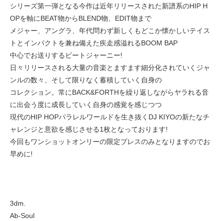
シリーズ第一弾となる今作は近年リリースされた新譜系のHIP H
OPを軸にBEAT物からBLEND物、EDIT物まで
メジャー、アングラ、年代問わず新しくもどこか懐かしいテイス
トとインパクトを兼ね備えた疾走感溢れるBOOM BAP
中心でお送りするビートジャーニー!
日々リリースされる大量の音楽とますます細分化されていくジャ
ンルの数々、そして限りなく蓄積していく自身の
コレクション。常にBACK&FORTHを繰り返しながらヤラれる音
に出会う度に成長していく自身の感覚を感じつつ
現代のHIP HOPパラレルワールドを生き抜くDJ KIYOの新たなチ
ャレンジと意欲を感じさせる1枚となっております!
今回もワンショットオンリーの限定プレスのみとなりますのでお
早めに!
3dm.
Ab-Soul