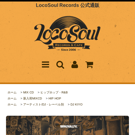
LocoSoul Records 公式通販
ホーム
>
MIX CD
>
ヒップホップ・R&B
ホーム
>
新入荷MIXCD
>
HIP HOP
ホーム
>
アーティスト/DJ・レーベル別
>
DJ KIYO