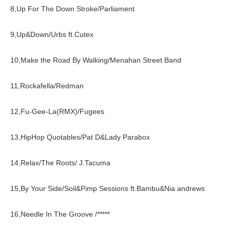
8,Up For The Down Stroke/Parliament
9,Up&Down/Urbs ft.Cutex
10,Make the Road By Walking/Menahan Street Band
11,Rockafella/Redman
12,Fu-Gee-La(RMX)/Fugees
13,HipHop Quotables/Pat D&Lady Parabox
14,Relax/The Roots/ J.Tacuma
15,By Your Side/Soil&Pimp Sessions ft.Bambu&Nia andrews
16,Needle In The Groove /*****