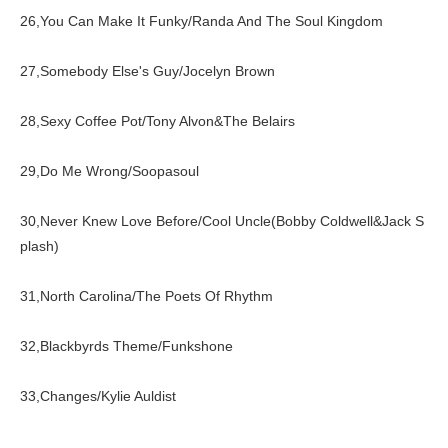
26,You Can Make It Funky/Randa And The Soul Kingdom
27,Somebody Else's Guy/Jocelyn Brown
28,Sexy Coffee Pot/Tony Alvon&The Belairs
29,Do Me Wrong/Soopasoul
30,Never Knew Love Before/Cool Uncle(Bobby Coldwell&Jack S
plash)
31,North Carolina/The Poets Of Rhythm
32,Blackbyrds Theme/Funkshone
33,Changes/Kylie Auldist