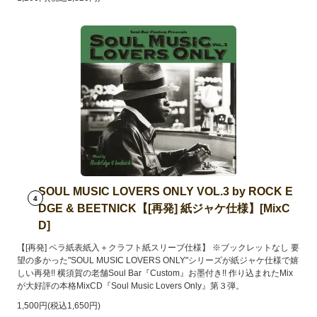
SOUL MUSIC LOVERS ONLY VOL.3 by ROCK E
4
DGE & BEETNICK【[再発] 紙ジャケ仕様】[MixC
D]
【[再発] ペラ紙表紙入＋クラフト紙スリーブ仕様】 ※ブックレットなし 要
望の多かった"SOUL MUSIC LOVERS ONLY"シリーズが紙ジャケ仕様で嬉
しい再発!! 横須賀の老舗Soul Bar『Custom』お墨付き!! 作り込まれたMix
が大好評の本格MixCD『Soul Music Lovers Only』第３弾。
1,500円(税込1,650円)