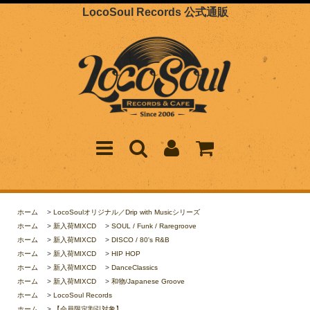
LocoSoul Records 公式通販
ホーム
>
LocoSoulオリジナル／Drip with Musicシリーズ
ホーム
>
新入荷MIXCD
>
SOUL / Funk / Raregroove
ホーム
>
新入荷MIXCD
>
DISCO / 80's R&B
ホーム
>
新入荷MIXCD
>
HIP HOP
ホーム
>
新入荷MIXCD
>
DanceClassics
ホーム
>
新入荷MIXCD
>
和物/Japanese Groove
ホーム
>
LocoSoul Records
ホーム
>
【会員限定割引対象】