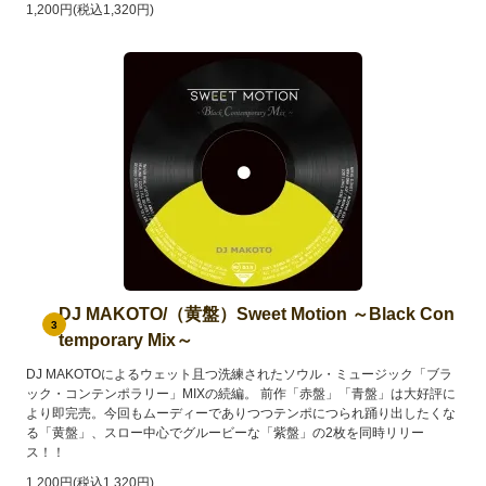
1,200円(税込1,320円)
DJ MAKOTO/（黄盤）Sweet Motion ～Black Con
3
temporary Mix～
DJ MAKOTOによるウェット且つ洗練されたソウル・ミュージック「ブラ
ック・コンテンポラリー」MIXの続編。 前作「赤盤」「青盤」は大好評に
より即完売。今回もムーディーでありつつテンポにつられ踊り出したくな
る「黄盤」、スロー中心でグルービーな「紫盤」の2枚を同時リリー
ス！！
1,200円(税込1,320円)