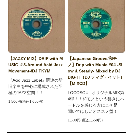
【JAZZY MIX】DRIP with M
【Japanese Groove/和モ
USIC ＃3-Around Acid Jazz
ノ】Drip with Music #04 -Sl
Movement-/DJ TKYM
ow & Steady- Mixed by DJ
DIG-IT（DJ ディグ・イット）
『Acid Jazz Label』関連の新
【MIXCD】
旧楽曲を中心に構成された至
極のJAZZ空間！！
LOCOSOUL オリジナルMIX第
4弾！！和モノという響きにハ
1,500円(税込1,650円)
ードルを感じる方にこそ是非
聞いてほしいオススメ盤！
1,500円(税込1,650円)