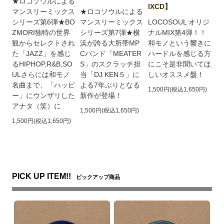
★ロコソウルによる
IXCD】
マンスリーミックス
★ロコソウルによる
シリーズ第6弾★BO
マンスリーミックス
LOCOSOUL オリジ
ZMORI独特の世界
シリーズ第7弾★横
ナルMIX第4弾！！
観からセレクトされ
浜が誇る大所帯MP
和モノという響きに
た「JAZZ」を感じ
Cバンド「MEATER
ハードルを感じる方
るHIPHOP,R&B,SO
S」のスクラッチ担
にこそ是非聞いてほ
ULさらには和モノ
当「DJ KEN５」に
しいオススメ盤！
名曲まで、「ハッピ
よる7年ぶりとなる
1,500円(税込1,650円)
ー」にウンザリした
新作が登場！
アナタ（笑）に
1,500円(税込1,650円)
1,500円(税込1,650円)
PICK UP ITEM!!
ピックアップ商品