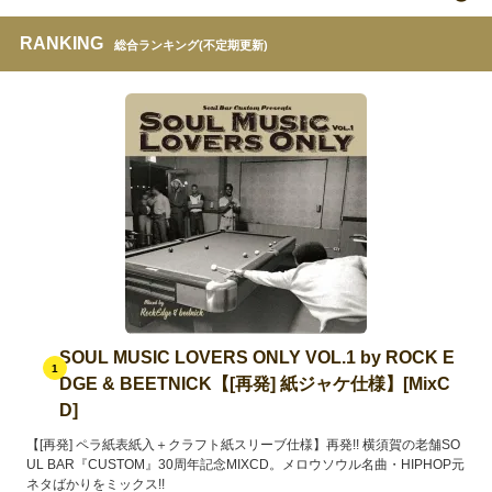
RANKING
総合ランキング(不定期更新)
SOUL MUSIC LOVERS ONLY VOL.1 by ROCK E
1
DGE & BEETNICK【[再発] 紙ジャケ仕様】[MixC
D]
【[再発] ペラ紙表紙入＋クラフト紙スリーブ仕様】再発!! 横須賀の老舗SO
UL BAR『CUSTOM』30周年記念MIXCD。メロウソウル名曲・HIPHOP元
ネタばかりをミックス!!