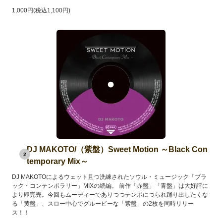
1,000円(税込1,100円)
DJ MAKOTO/（紫盤）Sweet Motion ～Black Con
2
temporary Mix～
DJ MAKOTOによるウェット且つ洗練されたソウル・ミュージック「ブラ
ック・コンテンポラリー」MIXの続編。 前作「赤盤」「青盤」は大好評に
より即完売。今回もムーディーでありつつテンポにつられ踊り出したくな
る「黄盤」、スロー中心でグルービーな「紫盤」の2枚を同時リリー
ス！！