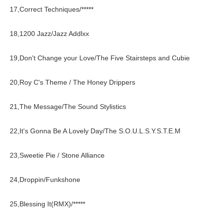
17,Correct Techniques/*****
18,1200 Jazz/Jazz Addlxx
19,Don't Change your Love/The Five Stairsteps and Cubie
20,Roy C's Theme / The Honey Drippers
21,The Message/The Sound Stylistics
22,It's Gonna Be A Lovely Day/The S.O.U.L.S.Y.S.T.E.M
23,Sweetie Pie / Stone Alliance
24,Droppin/Funkshone
25,Blessing It(RMX)/*****