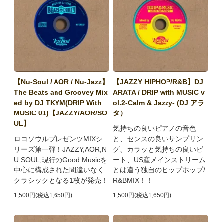
【Nu-Soul / AOR / Nu-Jazz】
【JAZZY HIPHOP/R&B】DJ
The Beats and Groovey Mix
ARATA / DRIP with MUSIC v
ed by DJ TKYM(DRIP With
ol.2-Calm & Jazzy- (DJ アラ
MUSIC 01)【JAZZY/AOR/SO
タ）
UL】
気持ちの良いピアノの音色
ロコソウルプレゼンツMIXシ
と、センスの良いサンプリン
リーズ第一弾！JAZZY,AOR,N
グ、カラッと気持ちの良いビ
U SOUL,現行のGood Musicを
ート、US産メインストリーム
中心に構成された間違いなく
とは違う独自のヒップホップ/
クラシックとなる1枚が発売！
R&BMIX！！
1,500円(税込1,650円)
1,500円(税込1,650円)