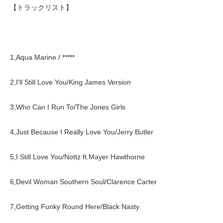
【トラックリスト】
1,Aqua Marine / *****
2,I'll Still Love You/King James Version
3,Who Can I Run To/The Jones Girls
4,Just Because I Really Love You/Jerry Butler
5,I Still Love You/Nottz ft.Mayer Hawthorne
6,Devil Woman Southern Soul/Clarence Carter
7,Getting Funky Round Here/Black Nasty