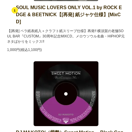
SOUL MUSIC LOVERS ONLY VOL.1 by ROCK E
1
DGE & BEETNICK【[再発] 紙ジャケ仕様】[MixC
D]
【[再発] ペラ紙表紙入＋クラフト紙スリーブ仕様】再発!! 横須賀の老舗SO
UL BAR『CUSTOM』30周年記念MIXCD。メロウソウル名曲・HIPHOP元
ネタばかりをミックス!!
1,000円(税込1,100円)