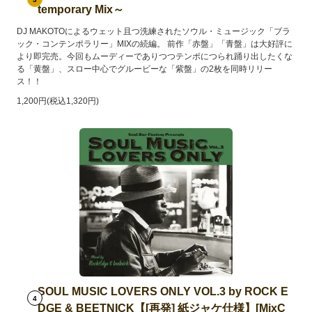
temporary Mix～
DJ MAKOTOによるウェット且つ洗練されたソウル・ミュージック「ブラ
ック・コンテンポラリー」MIXの続編。 前作「赤盤」「青盤」は大好評に
より即完売。今回もムーディーでありつつテンポにつられ踊り出したくな
る「黄盤」、スロー中心でグルービーな「紫盤」の2枚を同時リリー
ス！！
1,200円(税込1,320円)
SOUL MUSIC LOVERS ONLY VOL.3 by ROCK E
4
DGE & BEETNICK【[再発] 紙ジャケ仕様】[MixC