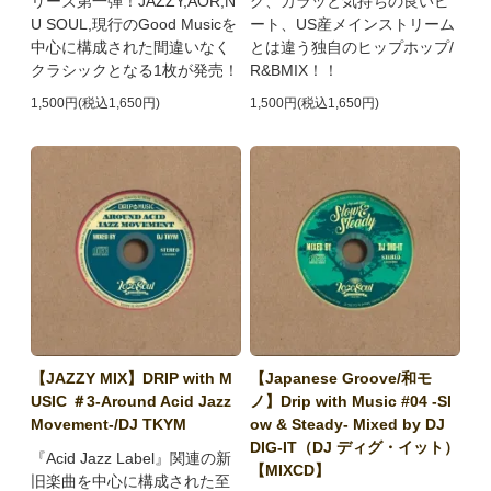
リーズ第一弾！JAZZY,AOR,N
グ、カラッと気持ちの良いビ
U SOUL,現行のGood Musicを
ート、US産メインストリーム
中心に構成された間違いなく
とは違う独自のヒップホップ/
クラシックとなる1枚が発売！
R&BMIX！！
1,500円(税込1,650円)
1,500円(税込1,650円)
【JAZZY MIX】DRIP with M
【Japanese Groove/和モ
USIC ＃3-Around Acid Jazz
ノ】Drip with Music #04 -Sl
Movement-/DJ TKYM
ow & Steady- Mixed by DJ
DIG-IT（DJ ディグ・イット）
『Acid Jazz Label』関連の新
【MIXCD】
旧楽曲を中心に構成された至