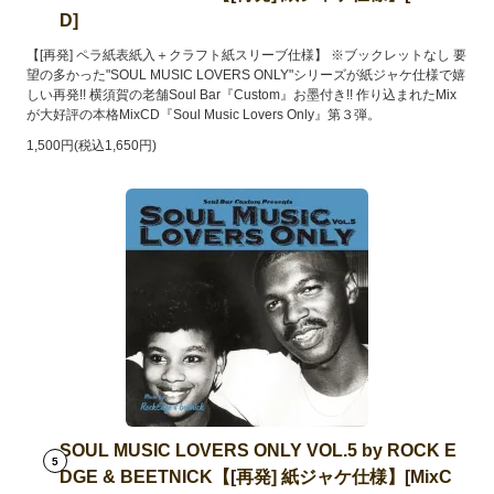
D]
【[再発] ペラ紙表紙入＋クラフト紙スリーブ仕様】 ※ブックレットなし 要
望の多かった"SOUL MUSIC LOVERS ONLY"シリーズが紙ジャケ仕様で嬉
しい再発!! 横須賀の老舗Soul Bar『Custom』お墨付き!! 作り込まれたMix
が大好評の本格MixCD『Soul Music Lovers Only』第３弾。
1,500円(税込1,650円)
SOUL MUSIC LOVERS ONLY VOL.5 by ROCK E
5
DGE & BEETNICK【[再発] 紙ジャケ仕様】[MixC