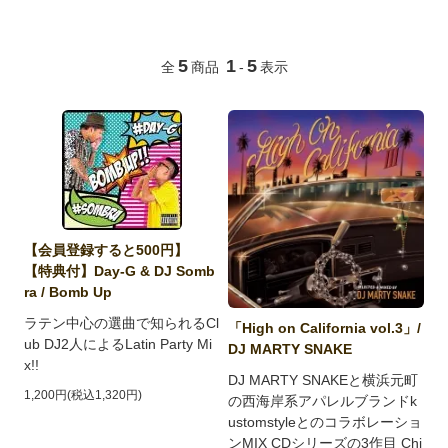
5
1
5
全
商品
-
表示
【会員登録すると500円】
【特典付】Day-G & DJ Somb
ra / Bomb Up
ラテン中心の選曲で知られるCl
「High on California vol.3」/
ub DJ2人によるLatin Party Mi
DJ MARTY SNAKE
x!!
DJ MARTY SNAKEと横浜元町
1,200円(税込1,320円)
の西海岸系アパレルブランドk
ustomstyleとのコラボレーショ
ンMIX CDシリーズの3作目 Chi