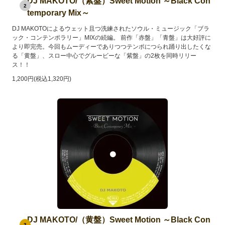
DJ MAKOTO/（紫盤）Sweet Motion ～Black Con
2
temporary Mix～
DJ MAKOTOによるウェット且つ洗練されたソウル・ミュージック「ブラ
ック・コンテンポラリー」MIXの続編。 前作「赤盤」「青盤」は大好評に
より即完売。今回もムーディーでありつつテンポにつられ踊り出したくな
る「黄盤」、スロー中心でグルービーな「紫盤」の2枚を同時リリー
ス！！
1,200円(税込1,320円)
DJ MAKOTO/（黄盤）Sweet Motion ～Black Con
3