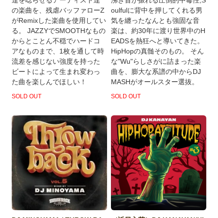
の楽曲を、残虐バッファローZ
oulfulに背中を押してくれる男
がRemixした楽曲を使用してい
気を纏ったなんとも強固な音
る。 JAZZYでSMOOTHなもの
楽は、約30年に渡り世界中のH
からとことん不穏でハードコ
EADSを熱狂へと導いてきた。
アなものまで、1枚を通して時
HipHopの真髄そのもの。 そん
流差を感じない強度を持った
な"Wu"らしさがに詰まった楽
ビートによって生まれ変わっ
曲を、膨大な系譜の中からDJ
た曲を楽しんでほしい！
MASHがオールスター選抜。
SOLD OUT
SOLD OUT