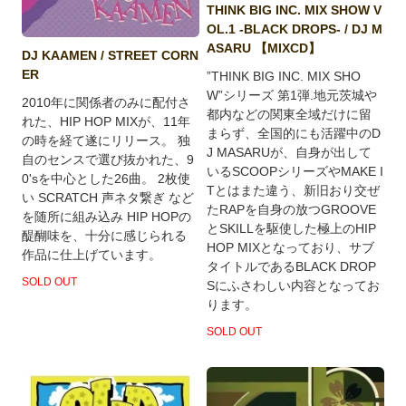
THINK BIG INC. MIX SHOW V
OL.1 -BLACK DROPS- / DJ M
ASARU 【MIXCD】
DJ KAAMEN / STREET CORN
ER
”THINK BIG INC. MIX SHO
W”シリーズ 第1弾.地元茨城や
2010年に関係者のみに配付さ
都内などの関東全域だけに留
れた、HIP HOP MIXが、11年
まらず、全国的にも活躍中のD
の時を経て遂にリリース。 独
J MASARUが、自身が出して
自のセンスで選び抜かれた、9
いるSCOOPシリーズやMAKE I
0'sを中心とした26曲。 2枚使
Tとはまた違う、新旧おり交ぜ
い SCRATCH 声ネタ繋ぎ など
たRAPを自身の放つGROOVE
を随所に組み込み HIP HOPの
とSKILLを駆使した極上のHIP
醍醐味を、十分に感じられる
HOP MIXとなっており、サブ
作品に仕上げています。
タイトルであるBLACK DROP
SOLD OUT
Sにふさわしい内容となってお
ります。
SOLD OUT