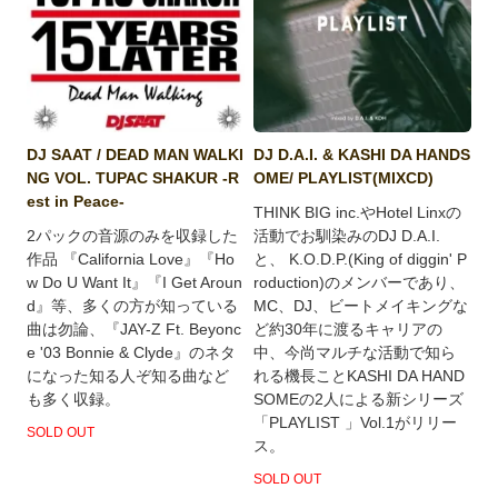
DJ SAAT / DEAD MAN WALKI
DJ D.A.I. & KASHI DA HANDS
NG VOL. TUPAC SHAKUR -R
OME/ PLAYLIST(MIXCD)
est in Peace-
THINK BIG inc.やHotel Linxの
2パックの音源のみを収録した
活動でお馴染みのDJ D.A.I.
作品 『California Love』『Ho
と、 K.O.D.P.(King of diggin' P
w Do U Want It』『I Get Aroun
roduction)のメンバーであり、
d』等、多くの方が知っている
MC、DJ、ビートメイキングな
曲は勿論、『JAY-Z Ft. Beyonc
ど約30年に渡るキャリアの
e '03 Bonnie & Clyde』のネタ
中、今尚マルチな活動で知ら
になった知る人ぞ知る曲など
れる機長ことKASHI DA HAND
も多く収録。
SOMEの2人による新シリーズ
「PLAYLIST 」Vol.1がリリー
SOLD OUT
ス。
SOLD OUT