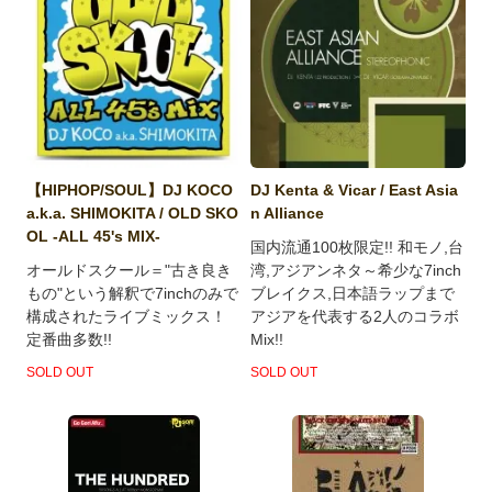
【HIPHOP/SOUL】DJ KOCO
DJ Kenta & Vicar / East Asia
a.k.a. SHIMOKITA / OLD SKO
n Alliance
OL -ALL 45's MIX-
国内流通100枚限定!! 和モノ,台
オールドスクール＝"古き良き
湾,アジアンネタ～希少な7inch
もの"という解釈で7inchのみで
ブレイクス,日本語ラップまで
構成されたライブミックス！
アジアを代表する2人のコラボ
定番曲多数!!
Mix!!
SOLD OUT
SOLD OUT