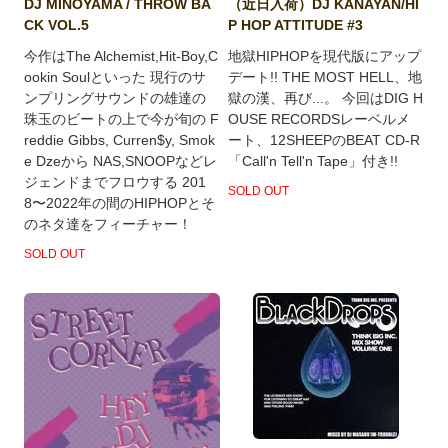
（近日入荷）DJ KANAYAN/HI
DJ MINOYAMA / THROW BA
P HOP ATTITUDE #3
CK VOL.5
地獄HIPHOPを現代版にアップ
今作はThe Alchemist,Hit-Boy,C
デート!! THE MOST HELL、地
ookin Soulといった 現行のサ
獄の漢、再び...。 今回はDIG H
ンプリングサウンドの雄達の
OUSE RECORDSレーベルメ
珠玉のビートの上で今が旬の F
ート、12SHEEPのBEAT CD-R
reddie Gibbs, Curren$y, Smok
「Call'n Tell'n Tape」付き!!
e Dzeから NAS,SNOOPなどレ
ジェンドまでフロウする 201
SOLD OUT
8〜2022年の間のHIPHOPとそ
のネタ達をフィーチャー！
SOLD OUT