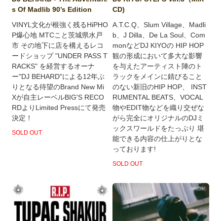
s Of Madlib 90’s Edition
CD)
VINYL文化が根強く残るHiPHO
A.T.C.Q、Slum Village、Madli
P爆心地 MTCこと茨城県水戸
b、J Dilla、De La Soul、Com
市 その地下に店を構えるレコ
monなどDJ KIYOの HIP HOP
ードショップ "UNDER PASS T
観の形成において多大な影響
RACKS" を経営するオーナ
を与えたアーティスト陣のト
ー"DJ BEHARD"による12年ぶ
ラックをメインに錆びること
りとなる待望のBrand New Mi
のない新旧のHIP HOP、 INST
Xが自主レーベルBIG'S RECO
RUMENTAL BEATS、VOCAL
RDよりLimited Pressにて発売
物やEDIT物などを織り交ぜな
決定！
がら完全にオリジナルのDJミ
ックスワールドをたっぷり 堪
SOLD OUT
能できる内容の仕上がりとな
っております!
SOLD OUT