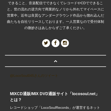
できること、音楽配信でできなくてレコードやCDでできるこ
と。世の流れの逆方向で商業的なノリから外れてマイペースに
営業中。近年は良質なアンダーグラウンド作品から惚れ込んだ
曲たちを自社リリースしております。一人営業なので受付体制
の微妙さはあしからずご了承ください。
@LocoSoul045さんのツイート
MIXCD通販/MIX DVD通販サイト「locosoul.net」
とは？
レコードショップ「LocoSoulRecords」が運営するネット