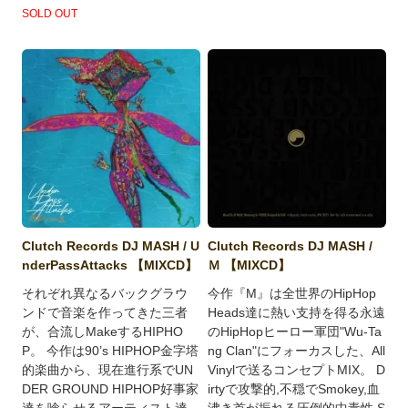
SOLD OUT
Clutch Records DJ MASH / U
Clutch Records DJ MASH /
nderPassAttacks 【MIXCD】
Ｍ 【MIXCD】
それぞれ異なるバックグラウ
今作『M』は全世界のHipHop
ンドで音楽を作ってきた三者
Heads達に熱い支持を得る永遠
が、合流しMakeするHIPHO
のHipHopヒーロー軍団"Wu-Ta
P。 今作は90’s HIPHOP金字塔
ng Clan"にフォーカスした、All
的楽曲から、現在進行系でUN
Vinylで送るコンセプトMIX。 D
DER GROUND HIPHOP好事家
irtyで攻撃的,不穏でSmokey,血
達を唸らせるアーティスト達
沸き首が振れる圧倒的中毒性,S