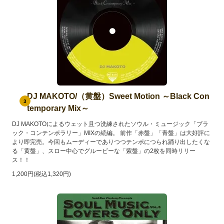
DJ MAKOTO/（黄盤）Sweet Motion ～Black Con
3
temporary Mix～
DJ MAKOTOによるウェット且つ洗練されたソウル・ミュージック「ブラ
ック・コンテンポラリー」MIXの続編。 前作「赤盤」「青盤」は大好評に
より即完売。今回もムーディーでありつつテンポにつられ踊り出したくな
る「黄盤」、スロー中心でグルービーな「紫盤」の2枚を同時リリー
ス！！
1,200円(税込1,320円)