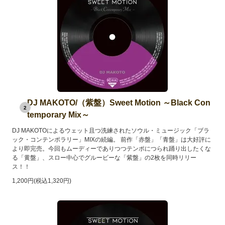
DJ MAKOTO/（紫盤）Sweet Motion ～Black Con
2
temporary Mix～
DJ MAKOTOによるウェット且つ洗練されたソウル・ミュージック「ブラ
ック・コンテンポラリー」MIXの続編。 前作「赤盤」「青盤」は大好評に
より即完売。今回もムーディーでありつつテンポにつられ踊り出したくな
る「黄盤」、スロー中心でグルービーな「紫盤」の2枚を同時リリー
ス！！
1,200円(税込1,320円)