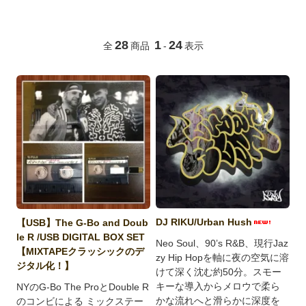
28
1
24
全
商品
-
表示
DJ RIKU/Urban Hush
【USB】The G-Bo and Doub
le R /USB DIGITAL BOX SET
Neo Soul、90’s R&B、現行Jaz
【MIXTAPEクラッシックのデ
zy Hip Hopを軸に夜の空気に溶
ジタル化！】
けて深く沈む約50分。スモー
キーな導入からメロウで柔ら
NYのG-Bo The ProとDouble R
かな流れへと滑らかに深度を
のコンビによる ミックステー