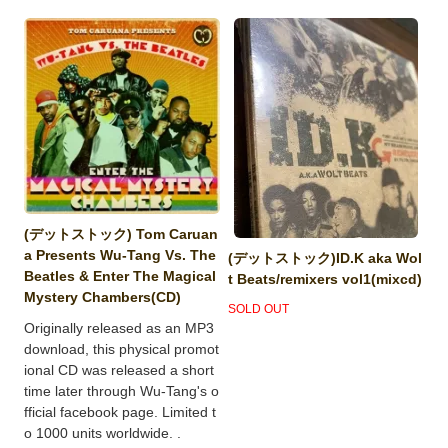
(デットストック) Tom Caruan
a Presents Wu-Tang Vs. The
(デットストック)ID.K aka Wol
Beatles & Enter The Magical
t Beats/remixers vol1(mixcd)
Mystery Chambers(CD)
SOLD OUT
Originally released as an MP3
download, this physical promot
ional CD was released a short
time later through Wu-Tang's o
fficial facebook page. Limited t
o 1000 units worldwide. .