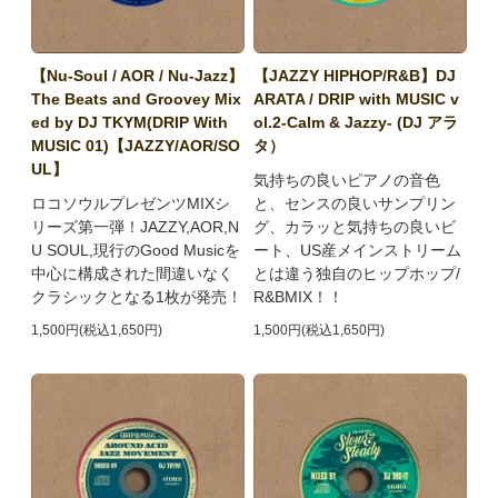
【Nu-Soul / AOR / Nu-Jazz】
【JAZZY HIPHOP/R&B】DJ
The Beats and Groovey Mix
ARATA / DRIP with MUSIC v
ed by DJ TKYM(DRIP With
ol.2-Calm & Jazzy- (DJ アラ
MUSIC 01)【JAZZY/AOR/SO
タ）
UL】
気持ちの良いピアノの音色
ロコソウルプレゼンツMIXシ
と、センスの良いサンプリン
リーズ第一弾！JAZZY,AOR,N
グ、カラッと気持ちの良いビ
U SOUL,現行のGood Musicを
ート、US産メインストリーム
中心に構成された間違いなく
とは違う独自のヒップホップ/
クラシックとなる1枚が発売！
R&BMIX！！
1,500円(税込1,650円)
1,500円(税込1,650円)