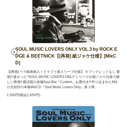
SOUL MUSIC LOVERS ONLY VOL.3 by ROCK E
4
DGE & BEETNICK【[再発] 紙ジャケ仕様】[MixC
D]
【[再発] ペラ紙表紙入＋クラフト紙スリーブ仕様】 ※ブックレットなし 要
望の多かった"SOUL MUSIC LOVERS ONLY"シリーズが紙ジャケ仕様で嬉
しい再発!! 横須賀の老舗Soul Bar『Custom』お墨付き!! 作り込まれたMix
が大好評の本格MixCD『Soul Music Lovers Only』第３弾。
1,500円(税込1,650円)