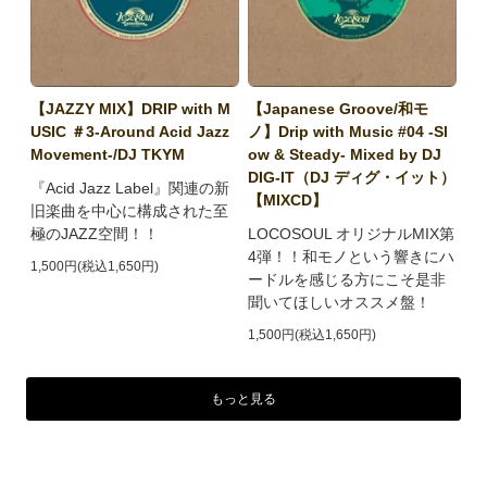
【JAZZY MIX】DRIP with M
【Japanese Groove/和モ
USIC ＃3-Around Acid Jazz
ノ】Drip with Music #04 -Sl
Movement-/DJ TKYM
ow & Steady- Mixed by DJ
DIG-IT（DJ ディグ・イット）
『Acid Jazz Label』関連の新
【MIXCD】
旧楽曲を中心に構成された至
極のJAZZ空間！！
LOCOSOUL オリジナルMIX第
4弾！！和モノという響きにハ
1,500円(税込1,650円)
ードルを感じる方にこそ是非
聞いてほしいオススメ盤！
1,500円(税込1,650円)
もっと見る