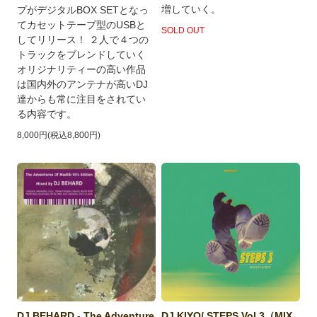
増していく。
プがデジタルBOX SETとなっ
てカセットテープ型のUSBと
SOLD OUT
してリリース！ ２人で４つの
トラックをブレンドしていく
オリジナリティーの高い作品
は国内外のアンテナが高いDJ
達からも常に注目をされてい
る内容です。
8,000円(税込8,800円)
DJ BEHARD - The Adventure
DJ KIYO/ STEPS Vol.3（MIX