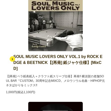
SOUL MUSIC LOVERS ONLY VOL.1 by ROCK E
1
DGE & BEETNICK【[再発] 紙ジャケ仕様】[MixC
D]
【[再発] ペラ紙表紙入＋クラフト紙スリーブ仕様】再発!! 横須賀の老舗SO
UL BAR『CUSTOM』30周年記念MIXCD。メロウソウル名曲・HIPHOP元
ネタばかりをミックス!!
1,000円(税込1,100円)