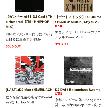
【ダンサー向け】DJ Gori / Th
【デットストック】DJ Uruma
e Hundred【踊れるHIPHOP
/ Black X' Muffin(DJウルマ）
MIX】
黒音ディガーDJ Urumaのソウ
HIPHOPダンサー向けに作られ
ルフルX'mas Mix!!
た踊るに最適テンポMix!!
SOLD OUT
SOLD OUT
(LAST1)DJ Mas / 横綱BLACK
DJ DAI / Bottomless Swamp
亡き名店"最後の店長"のBordel
京都アングラの雄・Bong Bros
essなHipHop Mix!!
発、ネタ物/HipHopファン向け