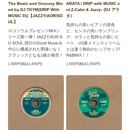
The Beats and Groovey Mix
ARATA / DRIP with MUSIC v
ed by DJ TKYM(DRIP With
ol.2-Calm & Jazzy- (DJ アラ
MUSIC 01)【JAZZY/AOR/SO
タ）
UL】
気持ちの良いピアノの音色
ロコソウルプレゼンツMIXシ
と、センスの良いサンプリン
リーズ第一弾！JAZZY,AOR,N
グ、カラッと気持ちの良いビ
U SOUL,現行のGood Musicを
ート、US産メインストリーム
中心に構成された間違いなく
とは違う独自のヒップホップ/
クラシックとなる1枚が発売！
R&BMIX！！
1,500円(税込1,650円)
1,500円(税込1,650円)