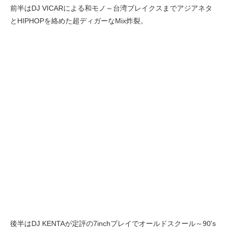
前半はDJ VICARによる和モノ～台湾ブレイクスまでアジアネタ
とHIPHOPを絡めた超ディガーなMix炸裂。
後半はDJ KENTAが定評の7inchプレイでオールドスクール～90's