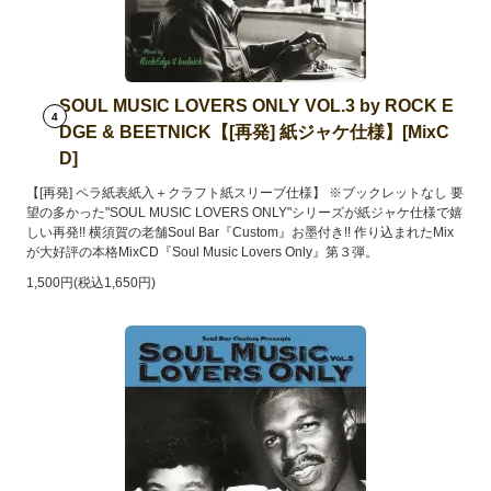
SOUL MUSIC LOVERS ONLY VOL.3 by ROCK E
4
DGE & BEETNICK【[再発] 紙ジャケ仕様】[MixC
D]
【[再発] ペラ紙表紙入＋クラフト紙スリーブ仕様】 ※ブックレットなし 要
望の多かった"SOUL MUSIC LOVERS ONLY"シリーズが紙ジャケ仕様で嬉
しい再発!! 横須賀の老舗Soul Bar『Custom』お墨付き!! 作り込まれたMix
が大好評の本格MixCD『Soul Music Lovers Only』第３弾。
1,500円(税込1,650円)