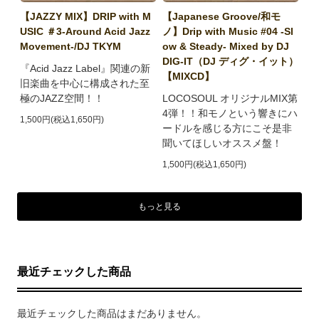
【JAZZY MIX】DRIP with M
【Japanese Groove/和モ
USIC ＃3-Around Acid Jazz
ノ】Drip with Music #04 -Sl
Movement-/DJ TKYM
ow & Steady- Mixed by DJ
DIG-IT（DJ ディグ・イット）
『Acid Jazz Label』関連の新
【MIXCD】
旧楽曲を中心に構成された至
極のJAZZ空間！！
LOCOSOUL オリジナルMIX第
4弾！！和モノという響きにハ
1,500円(税込1,650円)
ードルを感じる方にこそ是非
聞いてほしいオススメ盤！
1,500円(税込1,650円)
もっと見る
最近チェックした商品
最近チェックした商品はまだありません。