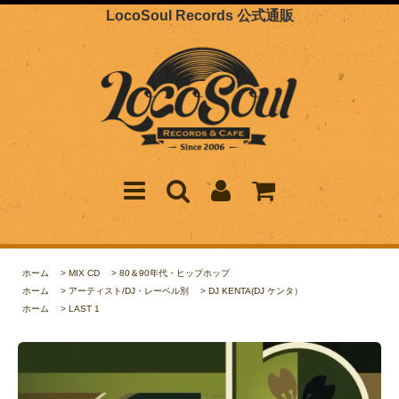
LocoSoul Records 公式通販
ホーム
>
MIX CD
>
80＆90年代・ヒップホップ
ホーム
>
アーティスト/DJ・レーベル別
>
DJ KENTA(DJ ケンタ）
ホーム
>
LAST 1