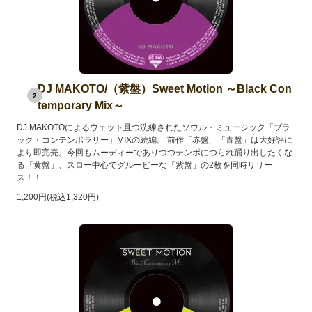
DJ MAKOTO/（紫盤）Sweet Motion ～Black Con
2
temporary Mix～
DJ MAKOTOによるウェット且つ洗練されたソウル・ミュージック「ブラ
ック・コンテンポラリー」MIXの続編。 前作「赤盤」「青盤」は大好評に
より即完売。今回もムーディーでありつつテンポにつられ踊り出したくな
る「黄盤」、スロー中心でグルービーな「紫盤」の2枚を同時リリー
ス！！
1,200円(税込1,320円)