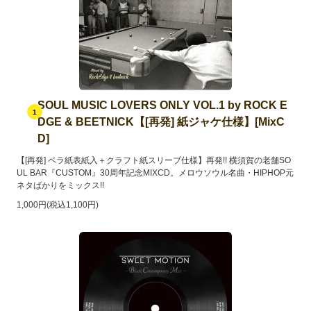
SOUL MUSIC LOVERS ONLY VOL.1 by ROCK E
1
DGE & BEETNICK【[再発] 紙ジャケ仕様】[MixC
D]
【[再発] ペラ紙表紙入＋クラフト紙スリーブ仕様】再発!! 横須賀の老舗SO
UL BAR『CUSTOM』30周年記念MIXCD。メロウソウル名曲・HIPHOP元
ネタばかりをミックス!!
1,000円(税込1,100円)