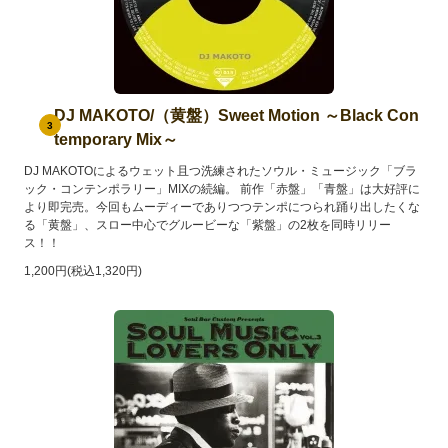
DJ MAKOTO/（黄盤）Sweet Motion ～Black Con
3
temporary Mix～
DJ MAKOTOによるウェット且つ洗練されたソウル・ミュージック「ブラ
ック・コンテンポラリー」MIXの続編。 前作「赤盤」「青盤」は大好評に
より即完売。今回もムーディーでありつつテンポにつられ踊り出したくな
る「黄盤」、スロー中心でグルービーな「紫盤」の2枚を同時リリー
ス！！
1,200円(税込1,320円)