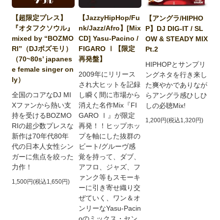
【JazzyHipHop/Fu
【超限定プレス】
【アングラ/HIPHO
nk/Jazz/Afro】[Mix
『オタフクソウル』
P】DJ DIG-IT / SL
CD] Yasu-Pacino /
mixed by “BOZMO
OW & STEADY MIX
FIGARO Ⅰ【限定
RI”（DJボズモリ）
Pt.2
再発盤】
（70~80s’ japanes
HIPHOPとサンプリ
e female singer on
2009年にリリース
ングネタを行き来し
ly）
され大ヒットを記録
た爽やかでありなが
し瞬く間に市場から
全国のコアなDJ MI
らアングラ感ひしひ
消えた名作Mix『FI
Xファンから熱い支
しの必聴Mix!
GARO Ⅰ』が限定
持を受けるBOZMO
1,200円(税込1,320円)
再発！！ヒップホッ
RIの超少数プレスな
プを軸にした抜群の
新作は70年代80年
ビート/グルーヴ感
代の日本人女性シン
覚を持って、ダブ、
ガーに焦点を絞った
アフロ、ジャズ、フ
力作！
ァンク等もスモーキ
1,500円(税込1,650円)
ーに引き寄せ織り交
ぜていく、ワン＆オ
ンリーなYasu-Pacin
oのミックス・セン