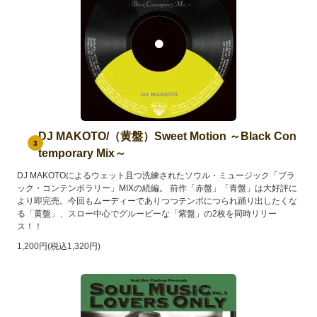
DJ MAKOTO/（黄盤）Sweet Motion ～Black Con
3
temporary Mix～
DJ MAKOTOによるウェット且つ洗練されたソウル・ミュージック「ブラ
ック・コンテンポラリー」MIXの続編。 前作「赤盤」「青盤」は大好評に
より即完売。今回もムーディーでありつつテンポにつられ踊り出したくな
る「黄盤」、スロー中心でグルービーな「紫盤」の2枚を同時リリー
ス！！
1,200円(税込1,320円)