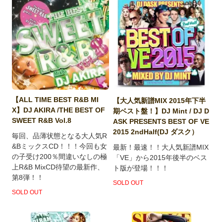
【ALL TIME BEST R&B MI
【大人気新譜MIX 2015年下半
X】DJ AKIRA /THE BEST OF
期ベスト盤！】DJ Mint / DJ D
SWEET R&B Vol.8
ASK PRESENTS BEST OF VE
2015 2ndHalf(DJ ダスク）
毎回、品薄状態となる大人気R
&BミックスCD！！！今回も女
最新！最速！！大人気新譜MIX
の子受け200％間違いなしの極
「VE」から2015年後半のベス
上R&B MixCD待望の最新作、
ト版が登場！！！
第8弾！！
SOLD OUT
SOLD OUT