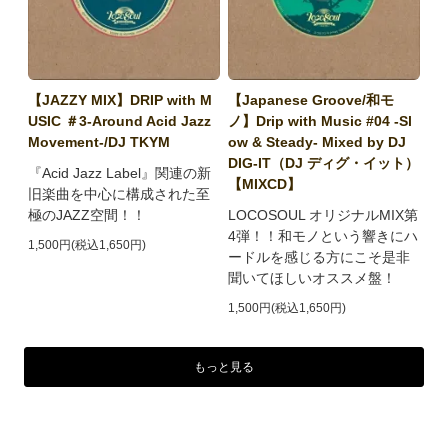
【JAZZY MIX】DRIP with M
【Japanese Groove/和モ
USIC ＃3-Around Acid Jazz
ノ】Drip with Music #04 -Sl
Movement-/DJ TKYM
ow & Steady- Mixed by DJ
DIG-IT（DJ ディグ・イット）
『Acid Jazz Label』関連の新
【MIXCD】
旧楽曲を中心に構成された至
極のJAZZ空間！！
LOCOSOUL オリジナルMIX第
4弾！！和モノという響きにハ
1,500円(税込1,650円)
ードルを感じる方にこそ是非
聞いてほしいオススメ盤！
1,500円(税込1,650円)
もっと見る