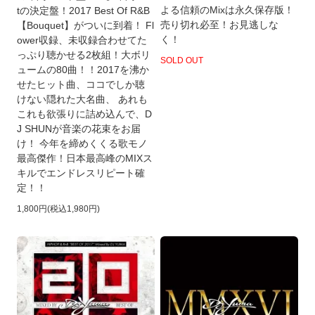
よる信頼のMixは永久保存版！
tの決定盤！2017 Best Of R&B
売り切れ必至！お見逃しな
【Bouquet】がついに到着！ Fl
く！
ower収録、未収録合わせてた
っぷり聴かせる2枚組！大ボリ
SOLD OUT
ュームの80曲！！2017を沸か
せたヒット曲、ココでしか聴
けない隠れた大名曲、 あれも
これも欲張りに詰め込んで、D
J SHUNが音楽の花束をお届
け！ 今年を締めくくる歌モノ
最高傑作！日本最高峰のMIXス
キルでエンドレスリピート確
定！！
1,800円(税込1,980円)