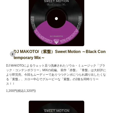
DJ MAKOTO/（紫盤）Sweet Motion ～Black Con
2
temporary Mix～
DJ MAKOTOによるウェット且つ洗練されたソウル・ミュージック「ブラ
ック・コンテンポラリー」MIXの続編。 前作「赤盤」「青盤」は大好評に
より即完売。今回もムーディーでありつつテンポにつられ踊り出したくな
る「黄盤」、スロー中心でグルービーな「紫盤」の2枚を同時リリー
ス！！
1,200円(税込1,320円)