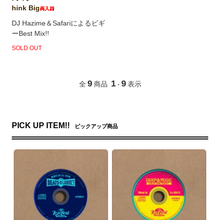
hink Big
DJ Hazime＆Safariによるビギ
ーBest Mix!!
SOLD OUT
9
1
9
全
商品
-
表示
PICK UP ITEM!!
ピックアップ商品