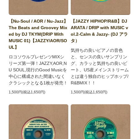
【Nu-Soul / AOR / Nu-Jazz】
【JAZZY HIPHOP/R&B】DJ
The Beats and Groovey Mix
ARATA / DRIP with MUSIC v
ed by DJ TKYM(DRIP With
ol.2-Calm & Jazzy- (DJ アラ
MUSIC 01)【JAZZY/AOR/SO
タ）
UL】
気持ちの良いピアノの音色
ロコソウルプレゼンツMIXシ
と、センスの良いサンプリン
リーズ第一弾！JAZZY,AOR,N
グ、カラッと気持ちの良いビ
U SOUL,現行のGood Musicを
ート、US産メインストリーム
中心に構成された間違いなく
とは違う独自のヒップホップ/
クラシックとなる1枚が発売！
R&BMIX！！
1,500円(税込1,650円)
1,500円(税込1,650円)