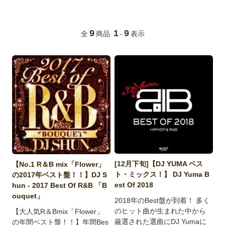
9
1
9
全
商品
-
表示
[12月下旬]【DJ YUMA ベス
【No.1 R＆B mix「Flower」
ト・ミックス！】 DJ Yuma B
の2017年ベスト盤！！】DJ S
est Of 2018
hun - 2017 Best Of R&B 「B
ouquet」
2018年のBest盤が到着！ 多く
のヒット曲が生まれた中から
【大人気R＆Bmix「Flower」
厳選された選曲にDJ Yumaに
の年間ベスト盤！！】年間Bes