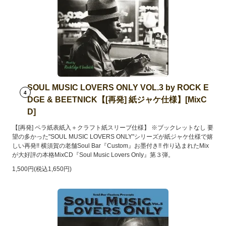
SOUL MUSIC LOVERS ONLY VOL.3 by ROCK E
4
DGE & BEETNICK【[再発] 紙ジャケ仕様】[MixC
D]
【[再発] ペラ紙表紙入＋クラフト紙スリーブ仕様】 ※ブックレットなし 要
望の多かった"SOUL MUSIC LOVERS ONLY"シリーズが紙ジャケ仕様で嬉
しい再発!! 横須賀の老舗Soul Bar『Custom』お墨付き!! 作り込まれたMix
が大好評の本格MixCD『Soul Music Lovers Only』第３弾。
1,500円(税込1,650円)