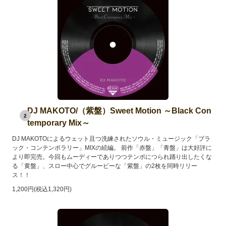
DJ MAKOTO/（紫盤）Sweet Motion ～Black Con
2
temporary Mix～
DJ MAKOTOによるウェット且つ洗練されたソウル・ミュージック「ブラ
ック・コンテンポラリー」MIXの続編。 前作「赤盤」「青盤」は大好評に
より即完売。今回もムーディーでありつつテンポにつられ踊り出したくな
る「黄盤」、スロー中心でグルービーな「紫盤」の2枚を同時リリー
ス！！
1,200円(税込1,320円)