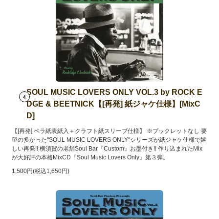
SOUL MUSIC LOVERS ONLY VOL.3 by ROCK E
4
DGE & BEETNICK【[再発] 紙ジャケ仕様】[MixC
D]
【[再発] ペラ紙表紙入＋クラフト紙スリーブ仕様】 ※ブックレットなし 要
望の多かった"SOUL MUSIC LOVERS ONLY"シリーズが紙ジャケ仕様で嬉
しい再発!! 横須賀の老舗Soul Bar『Custom』お墨付き!! 作り込まれたMix
が大好評の本格MixCD『Soul Music Lovers Only』第３弾。
1,500円(税込1,650円)