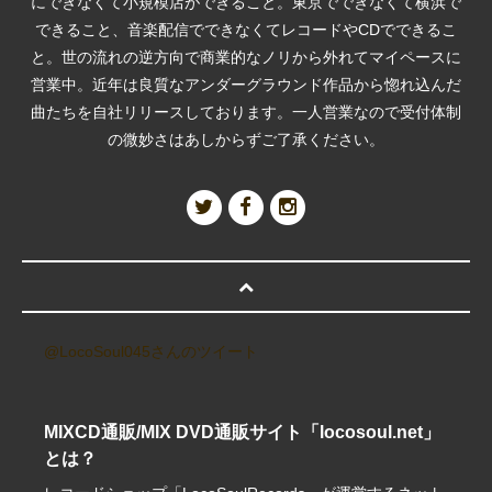
にできなくて小規模店ができること。東京でできなくて横浜で
できること、音楽配信でできなくてレコードやCDでできるこ
と。世の流れの逆方向で商業的なノリから外れてマイペースに
営業中。近年は良質なアンダーグラウンド作品から惚れ込んだ
曲たちを自社リリースしております。一人営業なので受付体制
の微妙さはあしからずご了承ください。
@LocoSoul045さんのツイート
MIXCD通販/MIX DVD通販サイト「locosoul.net」
とは？