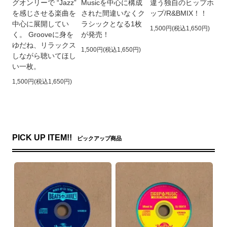
グオンリーで “Jazz”
Musicを中心に構成
違う独自のヒップホ
を感じさせる楽曲を
された間違いなくク
ップ/R&BMIX！！
中心に展開してい
ラシックとなる1枚
1,500円(税込1,650円)
く。 Grooveに身を
が発売！
ゆだね、リラックス
1,500円(税込1,650円)
しながら聴いてほし
い一枚。
1,500円(税込1,650円)
PICK UP ITEM!!
ピックアップ商品