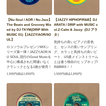
【Nu-Soul / AOR / Nu-Jazz】
【JAZZY HIPHOP/R&B】DJ
The Beats and Groovey Mix
ARATA / DRIP with MUSIC v
ed by DJ TKYM(DRIP With
ol.2-Calm & Jazzy- (DJ アラ
MUSIC 01)【JAZZY/AOR/SO
タ）
UL】
気持ちの良いピアノの音色
ロコソウルプレゼンツMIXシ
と、センスの良いサンプリン
リーズ第一弾！JAZZY,AOR,N
グ、カラッと気持ちの良いビ
U SOUL,現行のGood Musicを
ート、US産メインストリーム
中心に構成された間違いなく
とは違う独自のヒップホップ/
クラシックとなる1枚が発売！
R&BMIX！！
1,500円(税込1,650円)
1,500円(税込1,650円)