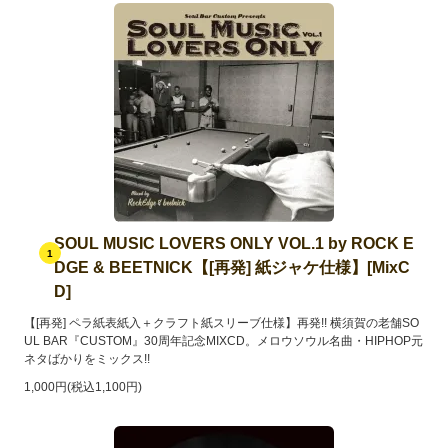
SOUL MUSIC LOVERS ONLY VOL.1 by ROCK E
1
DGE & BEETNICK【[再発] 紙ジャケ仕様】[MixC
D]
【[再発] ペラ紙表紙入＋クラフト紙スリーブ仕様】再発!! 横須賀の老舗SO
UL BAR『CUSTOM』30周年記念MIXCD。メロウソウル名曲・HIPHOP元
ネタばかりをミックス!!
1,000円(税込1,100円)