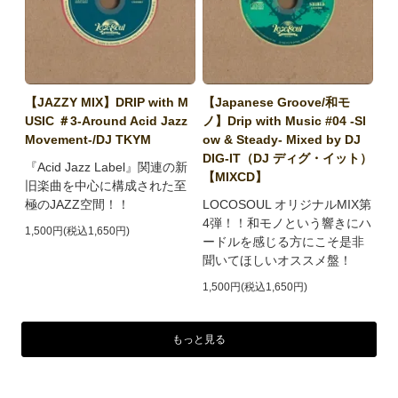
【JAZZY MIX】DRIP with M
【Japanese Groove/和モ
USIC ＃3-Around Acid Jazz
ノ】Drip with Music #04 -Sl
Movement-/DJ TKYM
ow & Steady- Mixed by DJ
DIG-IT（DJ ディグ・イット）
『Acid Jazz Label』関連の新
【MIXCD】
旧楽曲を中心に構成された至
極のJAZZ空間！！
LOCOSOUL オリジナルMIX第
4弾！！和モノという響きにハ
1,500円(税込1,650円)
ードルを感じる方にこそ是非
聞いてほしいオススメ盤！
1,500円(税込1,650円)
もっと見る