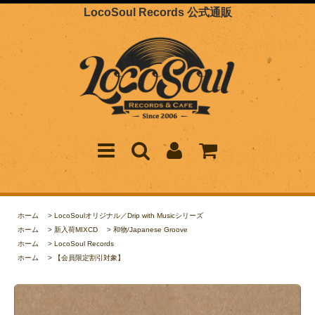
LocoSoul Records 公式通販
ホーム
>
LocoSoulオリジナル／Drip with Musicシリーズ
ホーム
>
新入荷MIXCD
>
和物/Japanese Groove
ホーム
>
LocoSoul Records
ホーム
>
【会員限定割引対象】