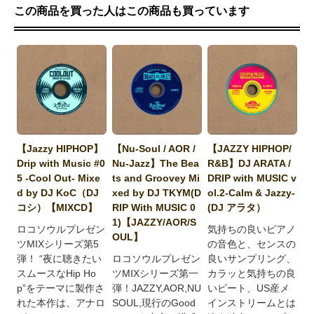
この商品を買った人はこの商品も買っています
【Jazzy HIPHOP】
【Nu-Soul / AOR /
【JAZZY HIPHOP/
Drip with Music #0
Nu-Jazz】The Bea
R&B】DJ ARATA /
5 -Cool Out- Mixe
ts and Groovey Mi
DRIP with MUSIC v
d by DJ KoC（DJ
xed by DJ TKYM(D
ol.2-Calm & Jazzy-
コシ）【MIXCD】
RIP With MUSIC 0
(DJ アラタ）
1)【JAZZY/AOR/S
ロコソウルプレゼン
気持ちの良いピアノ
OUL】
ツMIXシリーズ第5
の音色と、センスの
弾！ “夜に聴きたい
ロコソウルプレゼン
良いサンプリング、
スムースなHip Ho
ツMIXシリーズ第一
カラッと気持ちの良
p”をテーマに製作さ
弾！JAZZY,AOR,NU
いビート、US産メ
れた本作は、アナロ
SOUL,現行のGood
インストリームとは