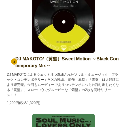
DJ MAKOTO/（黄盤）Sweet Motion ～Black Con
3
temporary Mix～
DJ MAKOTOによるウェット且つ洗練されたソウル・ミュージック「ブラ
ック・コンテンポラリー」MIXの続編。 前作「赤盤」「青盤」は大好評に
より即完売。今回もムーディーでありつつテンポにつられ踊り出したくな
る「黄盤」、スロー中心でグルービーな「紫盤」の2枚を同時リリー
ス！！
1,200円(税込1,320円)