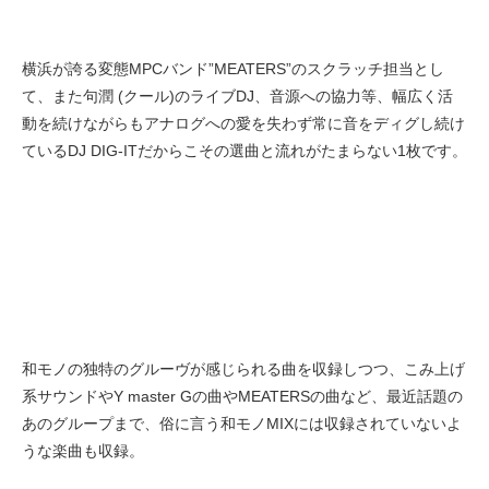
横浜が誇る変態MPCバンド”MEATERS”のスクラッチ担当とし
て、また句潤 (クール)のライブDJ、音源への協力等、幅広く活
動を続けながらもアナログへの愛を失わず常に音をディグし続け
ているDJ DIG-ITだからこその選曲と流れがたまらない1枚です。
和モノの独特のグルーヴが感じられる曲を収録しつつ、こみ上げ
系サウンドやY master Gの曲やMEATERSの曲など、最近話題の
あのグループまで、俗に言う和モノMIXには収録されていないよ
うな楽曲も収録。