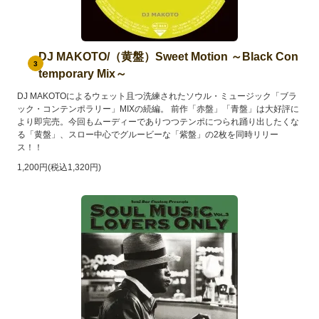
DJ MAKOTO/（黄盤）Sweet Motion ～Black Con
3
temporary Mix～
DJ MAKOTOによるウェット且つ洗練されたソウル・ミュージック「ブラ
ック・コンテンポラリー」MIXの続編。 前作「赤盤」「青盤」は大好評に
より即完売。今回もムーディーでありつつテンポにつられ踊り出したくな
る「黄盤」、スロー中心でグルービーな「紫盤」の2枚を同時リリー
ス！！
1,200円(税込1,320円)