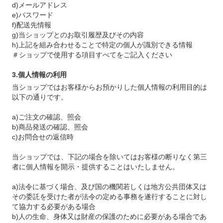
d)メールアドレス
e)パスワード
f)配送先情報
g)当ショップとのお取引履歴及びその内容
h)上記を組み合わせることで特定の個人が識別できる情報
＃ショップで使用する項目すべてをご記入ください
3.個人情報の利用
当ショップではお客様からお預かりした個人情報の利用目的は
以下の通りです。
a)ご注文の確認、照会
b)商品発送の確認、照会
c)お問合せの返信時
当ショップでは、下記の場合を除いてはお客様の断りなく第三
者に個人情報を開示・提供することはいたしません。
a)法令に基づく場合、及び国の機関若しくは地方公共団体又は
その委託を受けた者が法令の定める事務を遂行することに対し
て協力する必要がある場合
b)人の生命、身体又は財産の保護のために必要がある場合であ