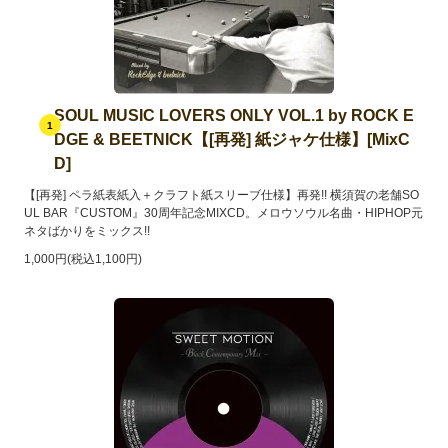
SOUL MUSIC LOVERS ONLY VOL.1 by ROCK E
1
DGE & BEETNICK【[再発] 紙ジャケ仕様】[MixC
D]
【[再発] ペラ紙表紙入＋クラフト紙スリーブ仕様】再発!! 横須賀の老舗SO
UL BAR『CUSTOM』30周年記念MIXCD。メロウソウル名曲・HIPHOP元
ネタばかりをミックス!!
1,000円(税込1,100円)