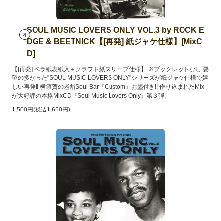
SOUL MUSIC LOVERS ONLY VOL.3 by ROCK E
4
DGE & BEETNICK【[再発] 紙ジャケ仕様】[MixC
D]
【[再発] ペラ紙表紙入＋クラフト紙スリーブ仕様】 ※ブックレットなし 要
望の多かった"SOUL MUSIC LOVERS ONLY"シリーズが紙ジャケ仕様で嬉
しい再発!! 横須賀の老舗Soul Bar『Custom』お墨付き!! 作り込まれたMix
が大好評の本格MixCD『Soul Music Lovers Only』第３弾。
1,500円(税込1,650円)