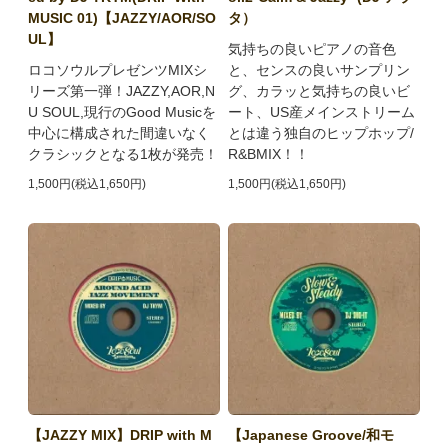
MUSIC 01)【JAZZY/AOR/SO
タ）
UL】
気持ちの良いピアノの音色
ロコソウルプレゼンツMIXシ
と、センスの良いサンプリン
リーズ第一弾！JAZZY,AOR,N
グ、カラッと気持ちの良いビ
U SOUL,現行のGood Musicを
ート、US産メインストリーム
中心に構成された間違いなく
とは違う独自のヒップホップ/
クラシックとなる1枚が発売！
R&BMIX！！
1,500円(税込1,650円)
1,500円(税込1,650円)
【JAZZY MIX】DRIP with M
【Japanese Groove/和モ