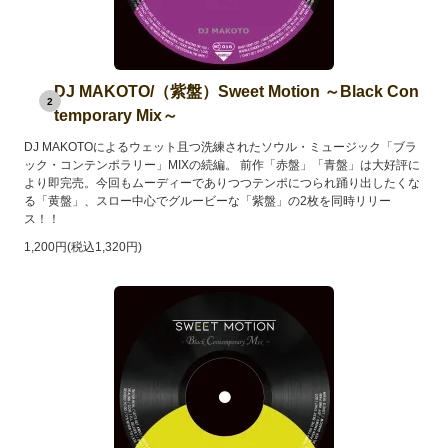
DJ MAKOTO/（紫盤）Sweet Motion ～Black Con
2
temporary Mix～
DJ MAKOTOによるウェット且つ洗練されたソウル・ミュージック「ブラ
ック・コンテンポラリー」MIXの続編。 前作「赤盤」「青盤」は大好評に
より即完売。今回もムーディーでありつつテンポにつられ踊り出したくな
る「黄盤」、スロー中心でグルービーな「紫盤」の2枚を同時リリー
ス！！
1,200円(税込1,320円)