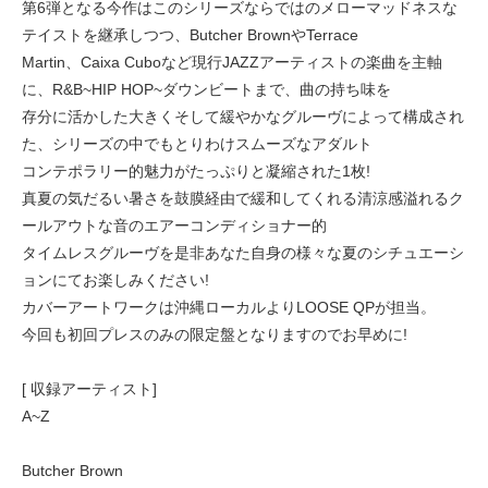
第6弾となる今作はこのシリーズならではのメローマッドネスな
テイストを継承しつつ、Butcher BrownやTerrace
Martin、Caixa Cuboなど現行JAZZアーティストの楽曲を主軸
に、R&B~HIP HOP~ダウンビートまで、曲の持ち味を
存分に活かした大きくそして緩やかなグルーヴによって構成され
た、シリーズの中でもとりわけスムーズなアダルト
コンテポラリー的魅力がたっぷりと凝縮された1枚!
真夏の気だるい暑さを鼓膜経由で緩和してくれる清涼感溢れるク
ールアウトな音のエアーコンディショナー的
タイムレスグルーヴを是非あなた自身の様々な夏のシチュエーシ
ョンにてお楽しみください!
カバーアートワークは沖縄ローカルよりLOOSE QPが担当。
今回も初回プレスのみの限定盤となりますのでお早めに!
[ 収録アーティスト]
A~Z
Butcher Brown