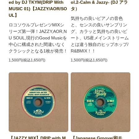
ed by DJ TKYM(DRIP With
ol.2-Calm & Jazzy- (DJ アラ
MUSIC 01)【JAZZY/AOR/SO
タ）
UL】
気持ちの良いピアノの音色
ロコソウルプレゼンツMIXシ
と、センスの良いサンプリン
リーズ第一弾！JAZZY,AOR,N
グ、カラッと気持ちの良いビ
U SOUL,現行のGood Musicを
ート、US産メインストリーム
中心に構成された間違いなく
とは違う独自のヒップホップ/
クラシックとなる1枚が発売！
R&BMIX！！
1,500円(税込1,650円)
1,500円(税込1,650円)
【JAZZY MIX】DRIP with M
【Japanese Groove/和モ