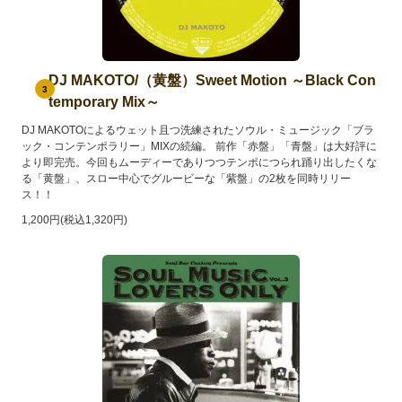
DJ MAKOTO/（黄盤）Sweet Motion ～Black Con
3
temporary Mix～
DJ MAKOTOによるウェット且つ洗練されたソウル・ミュージック「ブラ
ック・コンテンポラリー」MIXの続編。 前作「赤盤」「青盤」は大好評に
より即完売。今回もムーディーでありつつテンポにつられ踊り出したくな
る「黄盤」、スロー中心でグルービーな「紫盤」の2枚を同時リリー
ス！！
1,200円(税込1,320円)