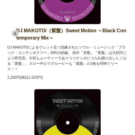
DJ MAKOTO/（紫盤）Sweet Motion ～Black Con
2
temporary Mix～
DJ MAKOTOによるウェット且つ洗練されたソウル・ミュージック「ブラ
ック・コンテンポラリー」MIXの続編。 前作「赤盤」「青盤」は大好評に
より即完売。今回もムーディーでありつつテンポにつられ踊り出したくな
る「黄盤」、スロー中心でグルービーな「紫盤」の2枚を同時リリー
ス！！
1,200円(税込1,320円)