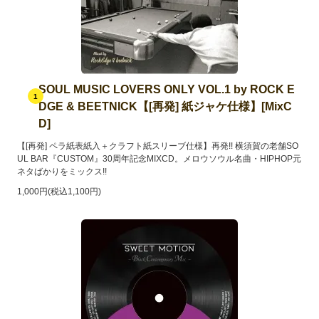
SOUL MUSIC LOVERS ONLY VOL.1 by ROCK E
1
DGE & BEETNICK【[再発] 紙ジャケ仕様】[MixC
D]
【[再発] ペラ紙表紙入＋クラフト紙スリーブ仕様】再発!! 横須賀の老舗SO
UL BAR『CUSTOM』30周年記念MIXCD。メロウソウル名曲・HIPHOP元
ネタばかりをミックス!!
1,000円(税込1,100円)