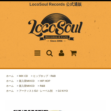
LocoSoul Records 公式通販
ホーム
>
MIX CD
>
ヒップホップ・R&B
ホーム
>
新入荷MIXCD
>
HIP HOP
ホーム
>
新入荷MIXCD
>
R&B
ホーム
>
アーティスト/DJ・レーベル別
>
DJ KIYO