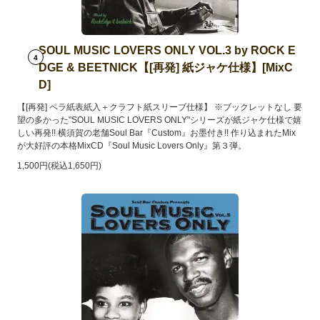
SOUL MUSIC LOVERS ONLY VOL.3 by ROCK E
4
DGE & BEETNICK【[再発] 紙ジャケ仕様】[MixC
D]
【[再発] ペラ紙表紙入＋クラフト紙スリーブ仕様】 ※ブックレットなし 要
望の多かった"SOUL MUSIC LOVERS ONLY"シリーズが紙ジャケ仕様で嬉
しい再発!! 横須賀の老舗Soul Bar『Custom』お墨付き!! 作り込まれたMix
が大好評の本格MixCD『Soul Music Lovers Only』第３弾。
1,500円(税込1,650円)