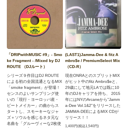
「DRIPwithMUSIC #9」- Smo
(LAST1)Jamma-Dee & fitz A
ke Fragment - /Mixed by DJ
mbro$e / PremiumSelect Mix
ROUTE （DJルート）
（CD-R）
シリーズ９作目はDJ ROUTE
現在ONRAとのスプリットMIX
による初の全国流通となるMIX
がヒット中のfitz Ambro$eと、
「smoke fragment」が登場！
29歳にして地元LAでは既に10
センスのよいサンプリング使
年のDJキャリアを持ち、 2015
いの「現行・ヨーロッパ産・
年にはNYのArcaneから"Jamm
ビートメイカー」の曲からス
a-Dee Vol.1&2"をリリースした
タートし、スモーキーなジャ
JAMMA-DEEによるMIX CDが
ズ＋ソウルを感じるネタ元な
リリース！！
名曲を「グルーヴィーな2枚使
1,400円(税込1,540円)