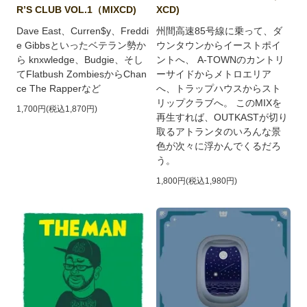
R’S CLUB VOL.1（MIXCD)
XCD)
Dave East、Curren$y、Freddi
州間高速85号線に乗って、ダ
e Gibbsといったベテラン勢か
ウンタウンからイーストポイ
ら knxwledge、Budgie、そし
ントへ、 A-TOWNのカントリ
てFlatbush ZombiesからChan
ーサイドからメトロエリア
ce The Rapperなど
へ、トラップハウスからスト
リップクラブへ。 このMIXを
1,700円(税込1,870円)
再生すれば、OUTKASTが切り
取るアトランタのいろんな景
色が次々に浮かんでくるだろ
う。
1,800円(税込1,980円)