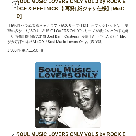
SOUL MUSIC LOVERS ONLY VOL.3 by ROCK E
4
DGE & BEETNICK【[再発] 紙ジャケ仕様】[MixC
D]
【[再発] ペラ紙表紙入＋クラフト紙スリーブ仕様】 ※ブックレットなし 要
望の多かった"SOUL MUSIC LOVERS ONLY"シリーズが紙ジャケ仕様で嬉
しい再発!! 横須賀の老舗Soul Bar『Custom』お墨付き!! 作り込まれたMix
が大好評の本格MixCD『Soul Music Lovers Only』第３弾。
1,500円(税込1,650円)
SOUL MUSIC LOVERS ONLY VOL.5 by ROCK E