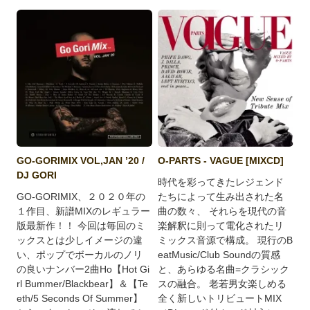
GO-GORIMIX VOL,JAN ’20 /
O-PARTS - VAGUE [MIXCD]
DJ GORI
時代を彩ってきたレジェンド
GO-GORIMIX、２０２０年の
たちによって生み出された名
１作目、新譜MIXのレギュラー
曲の数々、 それらを現代の音
版最新作！！ 今回は毎回のミ
楽解釈に則って電化されたリ
ックスとは少しイメージの違
ミックス音源で構成。 現行のB
い、ポップでボーカルのノリ
eatMusic/Club Soundの質感
の良いナンバー2曲Ho【Hot Gi
と、あらゆる名曲=クラシック
rl Bummer/Blackbear】＆【Te
スの融合。 老若男女楽しめる
eth/5 Seconds Of Summer】
全く新しいトリビュートMIX