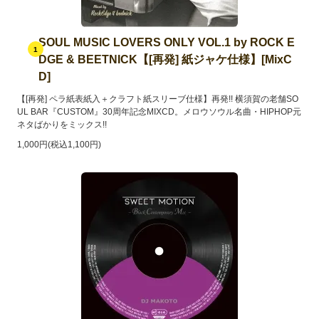
SOUL MUSIC LOVERS ONLY VOL.1 by ROCK E
1
DGE & BEETNICK【[再発] 紙ジャケ仕様】[MixC
D]
【[再発] ペラ紙表紙入＋クラフト紙スリーブ仕様】再発!! 横須賀の老舗SO
UL BAR『CUSTOM』30周年記念MIXCD。メロウソウル名曲・HIPHOP元
ネタばかりをミックス!!
1,000円(税込1,100円)