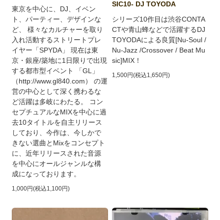
SIC10- DJ TOYODA
東京を中心に、DJ、イベン
ト、パーティー、デザインな
シリーズ10作目は渋谷CONTA
ど、 様々なカルチャーを取り
CTや青山蜂などで活躍するDJ
入れ活動するストリートプレ
TOYODAによる良質[Nu-Soul /
イヤー「SPYDA」 現在は東
Nu-Jazz /Crossover / Beat Mu
京・銀座/築地に1日限りで出現
sic]MIX！
する都市型イベント 「GL」
1,500円(税込1,650円)
（http://www.gl840.com） の運
営の中心として深く携わるな
ど活躍は多岐にわたる。 コン
セプチュアルなMIXを中心に過
去10タイトルを自主リリース
しており、今作は、今しかで
きない選曲とMixをコンセプト
に、近年リリースされた音源
を中心にオールジャンルな構
成になっております。
1,000円(税込1,100円)