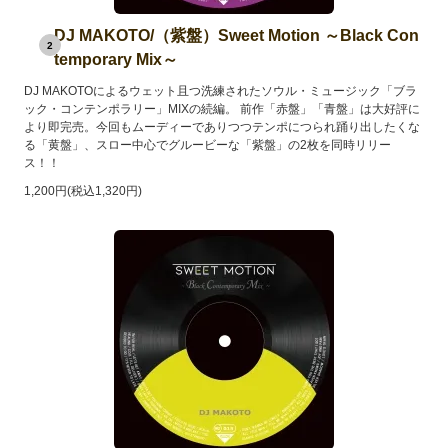
DJ MAKOTO/（紫盤）Sweet Motion ～Black Con
2
temporary Mix～
DJ MAKOTOによるウェット且つ洗練されたソウル・ミュージック「ブラ
ック・コンテンポラリー」MIXの続編。 前作「赤盤」「青盤」は大好評に
より即完売。今回もムーディーでありつつテンポにつられ踊り出したくな
る「黄盤」、スロー中心でグルービーな「紫盤」の2枚を同時リリー
ス！！
1,200円(税込1,320円)