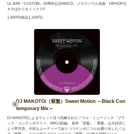
UL BAR『CUSTOM』30周年記念MIXCD。メロウソウル名曲・HIPHOP元
ネタばかりをミックス!!
1,000円(税込1,100円)
DJ MAKOTO/（紫盤）Sweet Motion ～Black Con
2
temporary Mix～
DJ MAKOTOによるウェット且つ洗練されたソウル・ミュージック「ブラ
ック・コンテンポラリー」MIXの続編。 前作「赤盤」「青盤」は大好評に
より即完売。今回もムーディーでありつつテンポにつられ踊り出したくな
る「黄盤」、スロー中心でグルービーな「紫盤」の2枚を同時リリー