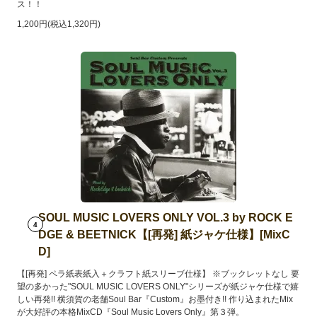
ス！！
1,200円(税込1,320円)
SOUL MUSIC LOVERS ONLY VOL.3 by ROCK E
4
DGE & BEETNICK【[再発] 紙ジャケ仕様】[MixC
D]
【[再発] ペラ紙表紙入＋クラフト紙スリーブ仕様】 ※ブックレットなし 要
望の多かった"SOUL MUSIC LOVERS ONLY"シリーズが紙ジャケ仕様で嬉
しい再発!! 横須賀の老舗Soul Bar『Custom』お墨付き!! 作り込まれたMix
が大好評の本格MixCD『Soul Music Lovers Only』第３弾。