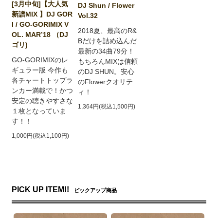
[3月中旬]【大人気
DJ Shun / Flower
新譜MIX 】DJ GOR
Vol.32
I / GO-GORIMIX V
2018夏、最高のR&
OL. MAR’18 （DJ
Bだけを詰め込んだ
ゴリ)
最新の34曲79分！
GO-GORIMIXのレ
もちろんMIXは信頼
ギュラー版 今作も
のDJ SHUN。安心
各チャートトップラ
のFlowerクオリテ
ンカー満載で！かつ
ィ！
安定の聴きやすさな
1,364円(税込1,500円)
１枚となっていま
す！！
1,000円(税込1,100円)
PICK UP ITEM!!
ピックアップ商品