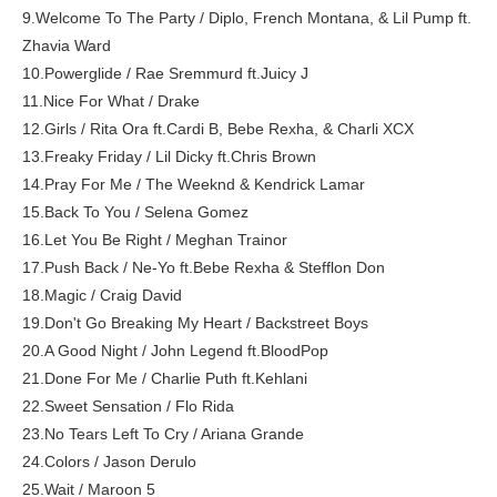
9.Welcome To The Party / Diplo, French Montana, & Lil Pump ft.
Zhavia Ward
10.Powerglide / Rae Sremmurd ft.Juicy J
11.Nice For What / Drake
12.Girls / Rita Ora ft.Cardi B, Bebe Rexha, & Charli XCX
13.Freaky Friday / Lil Dicky ft.Chris Brown
14.Pray For Me / The Weeknd & Kendrick Lamar
15.Back To You / Selena Gomez
16.Let You Be Right / Meghan Trainor
17.Push Back / Ne-Yo ft.Bebe Rexha & Stefflon Don
18.Magic / Craig David
19.Don't Go Breaking My Heart / Backstreet Boys
20.A Good Night / John Legend ft.BloodPop
21.Done For Me / Charlie Puth ft.Kehlani
22.Sweet Sensation / Flo Rida
23.No Tears Left To Cry / Ariana Grande
24.Colors / Jason Derulo
25.Wait / Maroon 5