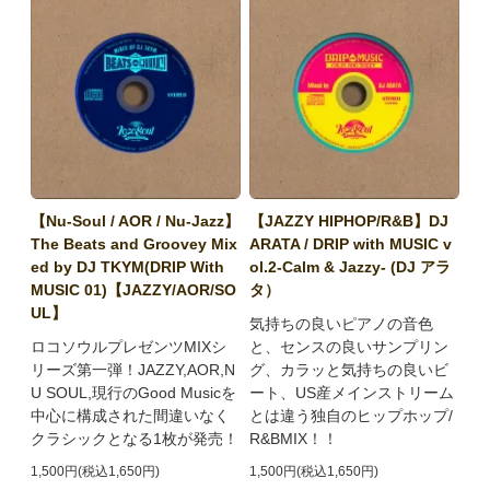
【Nu-Soul / AOR / Nu-Jazz】
【JAZZY HIPHOP/R&B】DJ
The Beats and Groovey Mix
ARATA / DRIP with MUSIC v
ed by DJ TKYM(DRIP With
ol.2-Calm & Jazzy- (DJ アラ
MUSIC 01)【JAZZY/AOR/SO
タ）
UL】
気持ちの良いピアノの音色
ロコソウルプレゼンツMIXシ
と、センスの良いサンプリン
リーズ第一弾！JAZZY,AOR,N
グ、カラッと気持ちの良いビ
U SOUL,現行のGood Musicを
ート、US産メインストリーム
中心に構成された間違いなく
とは違う独自のヒップホップ/
クラシックとなる1枚が発売！
R&BMIX！！
1,500円(税込1,650円)
1,500円(税込1,650円)