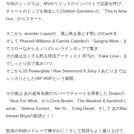
今回のミックスは、MVやリリックのインパクトで話題を呼び、
チャートのトップを独走したChildish Gambino の 「This Is Ame
rica」からスタート。
そこから Jennifer Lopezや、飛ぶ鳥を落とす勢いのCardi B、
そして Pharrell Williams & Camila Cabelloの「Sangria Wine」ま
でスローながらもノリのいいラテンポップで繋ぎ、
その後は泣く子も黙る韓流アーティスト BTSの「Fake Love」ま
でしっとり目で進みつつ、
そこから10.Powerglide / Rae Sremmurd ft.Juicy J あたりまでは
シッカリとしたHIP HOPという展開。
その後は あの超有名曲のカバーでチャートを席巻した Drakeの
「Nice For What」からChris Brown、The Weeknd & Kendrick L
amar、 Selena Gomez、 Ne-Yo 、Craig David、そして あのBac
kstreet Boysの新譜と！！
怒涛のR&Bメドレーで爽やかに！そして気持ちよく盛り上げて、