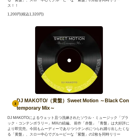
ス！！
1,200円(税込1,320円)
DJ MAKOTO/（黄盤）Sweet Motion ～Black Con
3
temporary Mix～
DJ MAKOTOによるウェット且つ洗練されたソウル・ミュージック「ブラ
ック・コンテンポラリー」MIXの続編。 前作「赤盤」「青盤」は大好評に
より即完売。今回もムーディーでありつつテンポにつられ踊り出したくな
る「黄盤」、スロー中心でグルービーな「紫盤」の2枚を同時リリー