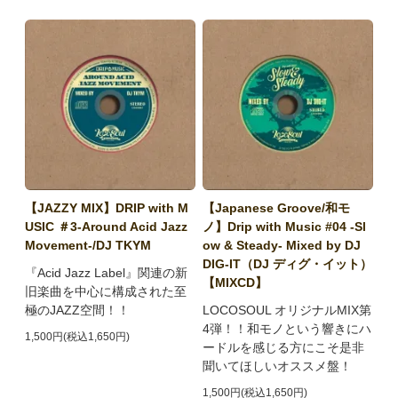
【JAZZY MIX】DRIP with M
【Japanese Groove/和モ
USIC ＃3-Around Acid Jazz
ノ】Drip with Music #04 -Sl
Movement-/DJ TKYM
ow & Steady- Mixed by DJ
DIG-IT（DJ ディグ・イット）
『Acid Jazz Label』関連の新
【MIXCD】
旧楽曲を中心に構成された至
極のJAZZ空間！！
LOCOSOUL オリジナルMIX第
4弾！！和モノという響きにハ
1,500円(税込1,650円)
ードルを感じる方にこそ是非
聞いてほしいオススメ盤！
1,500円(税込1,650円)