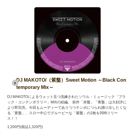
DJ MAKOTO/（紫盤）Sweet Motion ～Black Con
2
temporary Mix～
DJ MAKOTOによるウェット且つ洗練されたソウル・ミュージック「ブラ
ック・コンテンポラリー」MIXの続編。 前作「赤盤」「青盤」は大好評に
より即完売。今回もムーディーでありつつテンポにつられ踊り出したくな
る「黄盤」、スロー中心でグルービーな「紫盤」の2枚を同時リリー
ス！！
1,200円(税込1,320円)