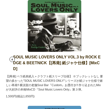
SOUL MUSIC LOVERS ONLY VOL.3 by ROCK E
4
DGE & BEETNICK【[再発] 紙ジャケ仕様】[MixC
D]
【[再発] ペラ紙表紙入＋クラフト紙スリーブ仕様】 ※ブックレットなし 要
望の多かった"SOUL MUSIC LOVERS ONLY"シリーズが紙ジャケ仕様で嬉
しい再発!! 横須賀の老舗Soul Bar『Custom』お墨付き!! 作り込まれたMix
が大好評の本格MixCD『Soul Music Lovers Only』第３弾。
1,500円(税込1,650円)