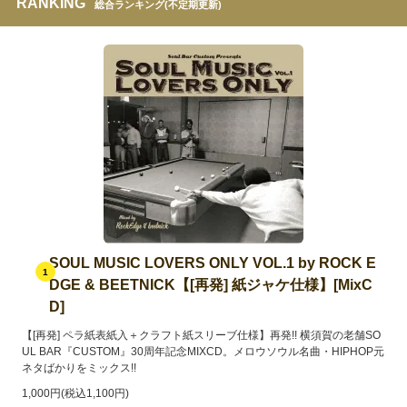
RANKING
総合ランキング(不定期更新)
SOUL MUSIC LOVERS ONLY VOL.1 by ROCK E
1
DGE & BEETNICK【[再発] 紙ジャケ仕様】[MixC
D]
【[再発] ペラ紙表紙入＋クラフト紙スリーブ仕様】再発!! 横須賀の老舗SO
UL BAR『CUSTOM』30周年記念MIXCD。メロウソウル名曲・HIPHOP元
ネタばかりをミックス!!
1,000円(税込1,100円)