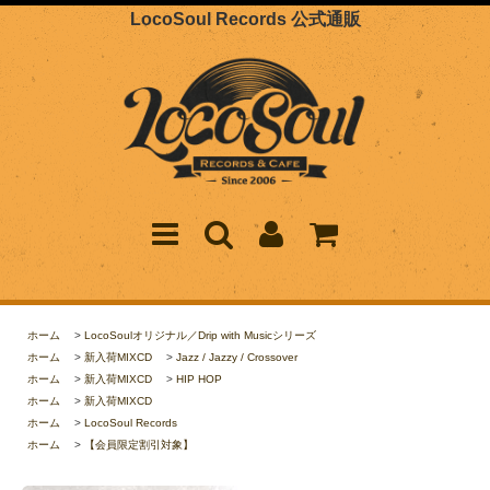
LocoSoul Records 公式通販
ホーム
>
LocoSoulオリジナル／Drip with Musicシリーズ
ホーム
>
新入荷MIXCD
>
Jazz / Jazzy / Crossover
ホーム
>
新入荷MIXCD
>
HIP HOP
ホーム
>
新入荷MIXCD
ホーム
>
LocoSoul Records
ホーム
>
【会員限定割引対象】