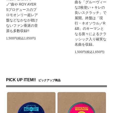
曲を「グルーヴィー
ノ"曲や ROY AYER
な2枚使い＋キレの
Sプロデュースのプ
良いスクラッチ」で
ロモオンリー超レア
展開。終盤は「現
盤などなかなか聴け
行・ネオソウル／R
ないファン垂涎の音
&B」のキーマンと
源も多数収録!!
なる面々によるクラ
1,500円(税込1,650円)
ッシック入り確実な
名曲を収録。
1,500円(税込1,650円)
PICK UP ITEM!!
ピックアップ商品