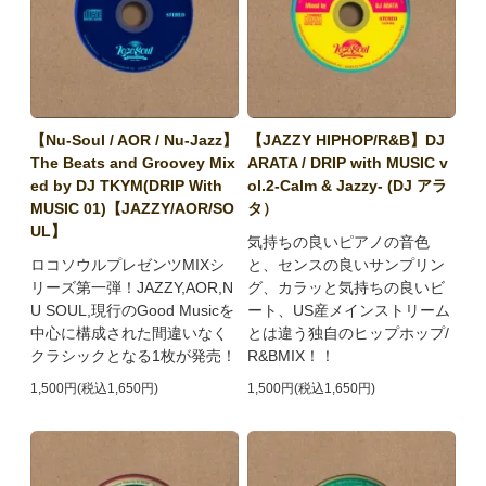
【Nu-Soul / AOR / Nu-Jazz】
【JAZZY HIPHOP/R&B】DJ
The Beats and Groovey Mix
ARATA / DRIP with MUSIC v
ed by DJ TKYM(DRIP With
ol.2-Calm & Jazzy- (DJ アラ
MUSIC 01)【JAZZY/AOR/SO
タ）
UL】
気持ちの良いピアノの音色
ロコソウルプレゼンツMIXシ
と、センスの良いサンプリン
リーズ第一弾！JAZZY,AOR,N
グ、カラッと気持ちの良いビ
U SOUL,現行のGood Musicを
ート、US産メインストリーム
中心に構成された間違いなく
とは違う独自のヒップホップ/
クラシックとなる1枚が発売！
R&BMIX！！
1,500円(税込1,650円)
1,500円(税込1,650円)