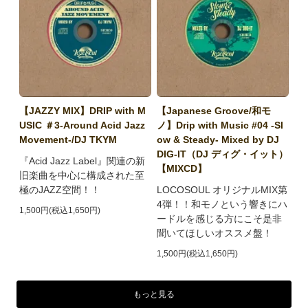
【JAZZY MIX】DRIP with M
【Japanese Groove/和モ
USIC ＃3-Around Acid Jazz
ノ】Drip with Music #04 -Sl
Movement-/DJ TKYM
ow & Steady- Mixed by DJ
DIG-IT（DJ ディグ・イット）
『Acid Jazz Label』関連の新
【MIXCD】
旧楽曲を中心に構成された至
極のJAZZ空間！！
LOCOSOUL オリジナルMIX第
4弾！！和モノという響きにハ
1,500円(税込1,650円)
ードルを感じる方にこそ是非
聞いてほしいオススメ盤！
1,500円(税込1,650円)
もっと見る