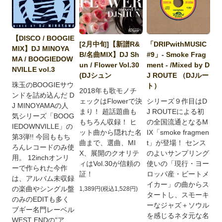
【DISCO / BOOGIE
[2月中旬]【新譜R&
「DRIPwithMUSIC
MIX】DJ MINOYA
B/名曲MIX】DJ Sh
#9」- Smoke Frag
MA / BOOGIEDOW
un / Flower Vol.30
ment - /Mixed by D
NVILLE vol.3
(DJシュン
J ROUTE （DJルー
珠玉のBOOGIEサウ
ト）
2018年も歌モノチ
ンドを詰め込んだ D
ェックはFlowerで決
シリーズ９作目はD
J MINOYAMAの人
まり！ 超話題曲も
J ROUTEによる初
気シリーズ「BOOG
もちろん収録！ ヒ
の全国流通となるM
IEDOWNVILLE」の
ット曲から隠れた名
IX「smoke fragmen
第3弾!! 今回ももち
曲まで、選曲、MI
t」が登場！ センス
ろんレコードのみ使
X、展開のクオリテ
のよいサンプリング
用。 12inchオンリ
ィはVol.30が信頼の
使いの「現行・ヨー
ーで作られた今作
証！
ロッパ産・ビートメ
は、アルバム未収録
イカー」の曲からス
の楽曲やシングル盤
1,389円(税込1,528円)
タートし、スモーキ
のみのEDITも多く
ーなジャズ＋ソウル
ブギー名門レーベル
を感じるネタ元な名
WEST ENDの"ア