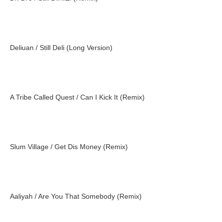
Deliuan / Still Deli (Long Version)
A Tribe Called Quest / Can I Kick It (Remix)
Slum Village / Get Dis Money (Remix)
Aaliyah / Are You That Somebody (Remix)