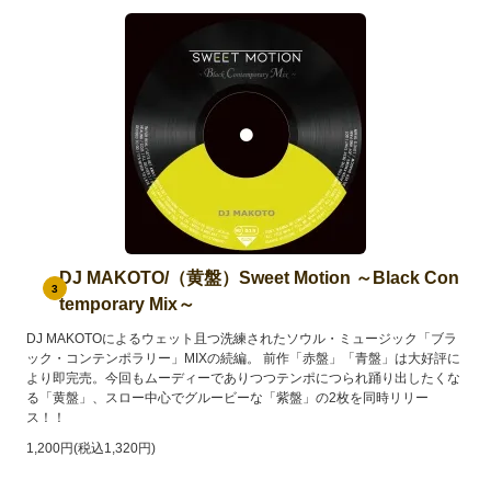
DJ MAKOTO/（黄盤）Sweet Motion ～Black Con
3
temporary Mix～
DJ MAKOTOによるウェット且つ洗練されたソウル・ミュージック「ブラ
ック・コンテンポラリー」MIXの続編。 前作「赤盤」「青盤」は大好評に
より即完売。今回もムーディーでありつつテンポにつられ踊り出したくな
る「黄盤」、スロー中心でグルービーな「紫盤」の2枚を同時リリー
ス！！
1,200円(税込1,320円)