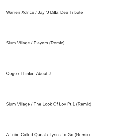
Warren Xclnce / Jay ‘J Dilla’ Dee Tribute
Slum Village / Players (Remix)
Oogo / Thinkin’ About J
Slum Village / The Look Of Lov Pt.1 (Remix)
A Tribe Called Quest / Lyrics To Go (Remix)