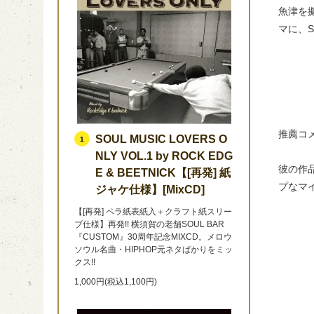
魚津を拠点
マに、SH
推薦コ
SOUL MUSIC LOVERS O
1
NLY VOL.1 by ROCK EDG
彼の作品
E & BEETNICK【[再発] 紙
プなマイ
ジャケ仕様】[MixCD]
【[再発] ペラ紙表紙入＋クラフト紙スリー
ブ仕様】再発!! 横須賀の老舗SOUL BAR
『CUSTOM』30周年記念MIXCD。メロウ
ソウル名曲・HIPHOP元ネタばかりをミッ
クス!!
1,000円(税込1,100円)