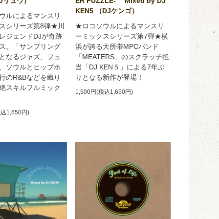
DJリュウ）
ER PUZZLE- Mixed by DJ
KEN5 （DJケンゴ）
ウルによるマンスリ
スシリーズ第8弾★川
★ロコソウルによるマンスリ
レジェンドDJが奇跡
ーミックスシリーズ第7弾★横
ス。「サンプリング
浜が誇る大所帯MPCバンド
となるジャズ、フュ
「MEATERS」のスクラッチ担
、ソウルとヒップホ
当「DJ KEN５」による7年ぶ
行のR&Bなどを織り
りとなる新作が登場！
絶スキルフルミック
1,500円(税込1,650円)
税込1,650円)