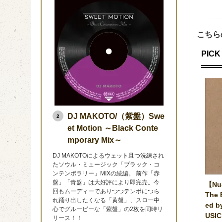
こちら
PICK 
DJ MAKOTO/（紫盤）Swe
2
et Motion ～Black Conte
mporary Mix～
DJ MAKOTOによるウェット且つ洗練され
たソウル・ミュージック「ブラック・コ
ンテンポラリー」MIXの続編。 前作「赤
盤」「青盤」は大好評により即完売。今
【Nu-
回もムーディーでありつつテンポにつら
The 
れ踊り出したくなる「黄盤」、スロー中
ed b
心でグルービーな「紫盤」の2枚を同時リ
USIC
リース！！