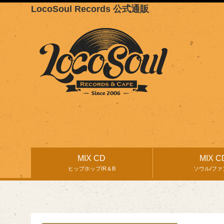
LocoSoul Records 公式通販
MIX CD
MIX C
ヒップホップ/R＆B
ソウル/ファ