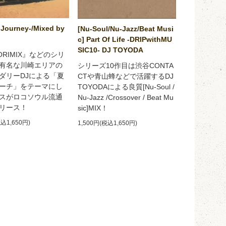
Journey-/Mixed by
[Nu-Soul/Nu-Jazz/Beat Musi
c] Part Of Life -DRIPwithMU
SIC10- DJ TOYODA
ORIMIX』などのシリ
有名な川崎エリアの
シリーズ10作目は渋谷CONTA
ダリーDJによる「夏
CTや青山蜂などで活躍するDJ
ーチ」をテーマにし
TOYODAによる良質[Nu-Soul /
スがロコソウル流通
Nu-Jazz /Crossover / Beat Mu
リース！
sic]MIX！
税込1,650円)
1,500円(税込1,650円)