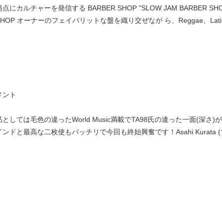
にカルチャーを発信する BARBER SHOP "SLOW JAM BARBER SHO
OP オーナーのフェイバリットな盤を織り交ぜなが ら、Reggae、Latin、Braz
メント
としては毛色の違ったWorld Music満載でTA98氏の違った一面(
ンドと最高な二枚使もバッチリで今回も終始興奮です！Asahi Kurata