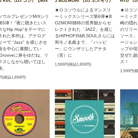
DJ KoC（DJ コシ）【MIX
J BOZMORI （DJ ボズモリ）
RYU （
】
★ロコソウルによるマンスリ
★ロコソ
ソウルプレゼンツMIXシリ
ーミックスシリーズ第6弾★B
ーミック
第5弾！ “夜に聴きたいス
OZMORI独特の世界観からセ
崎の隠れ
なHip Hop”をテーマに
レクトされた「JAZZ」を感じ
のリリー
された本作は、アナログ
るHIPHOP,R&B,SOULさらには
ソース」
ーで “Jazz” を感じさせ
和モノ名曲まで、「ハッピ
ージョン
曲を中心に展開してい
ー」にウンザリしたアナタ
ップや現
Grooveに身をゆだね、リ
（笑）に
交ぜた超
クスしながら聴いてほし
ス！
1,500円(税込1,650円)
枚。
1,500円(
0円(税込1,650円)