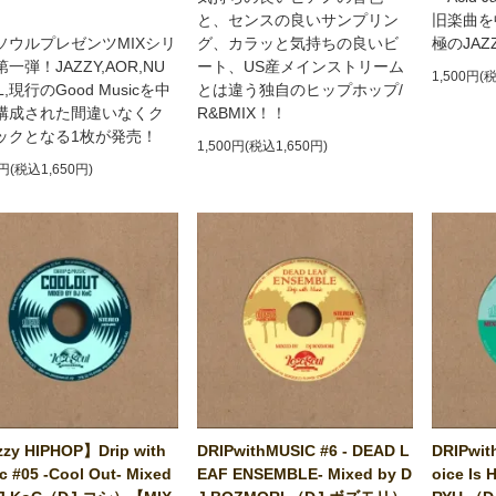
と、センスの良いサンプリン
旧楽曲を
ソウルプレゼンツMIXシリ
グ、カラッと気持ちの良いビ
極のJA
一弾！JAZZY,AOR,NU
ート、US産メインストリーム
1,500円(
L,現行のGood Musicを中
とは違う独自のヒップホップ/
構成された間違いなくク
R&BMIX！！
ックとなる1枚が発売！
1,500円(税込1,650円)
0円(税込1,650円)
zy HIPHOP】Drip with
DRIPwithMUSIC #6 - DEAD L
DRIPwit
c #05 -Cool Out- Mixed
EAF ENSEMBLE- Mixed by D
oice Is 