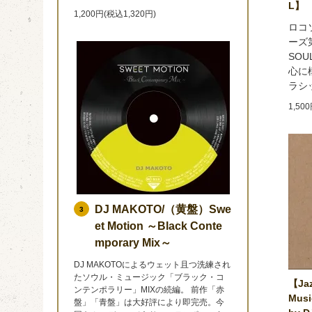
L】
1,200円(税込1,320円)
ロコ
ーズ第
SOU
心に
ラシ
1,50
DJ MAKOTO/（黄盤）Swe
3
et Motion ～Black Conte
mporary Mix～
DJ MAKOTOによるウェット且つ洗練され
たソウル・ミュージック「ブラック・コ
【Jaz
ンテンポラリー」MIXの続編。 前作「赤
Musi
盤」「青盤」は大好評により即完売。今