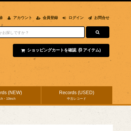
除
アカウント
会員登録
ログイン
お問合せ
(0
ショッピングカートを確認
アイテム)
rds (NEW)
Records (USED)
nch・10inch
中古レコード