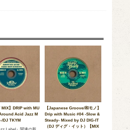
 MIX】DRIP with MU
【Japanese Groove/和モノ】
Around Acid Jazz M
Drip with Music #04 -Slow &
-/DJ TKYM
Steady- Mixed by DJ DIG-IT
（DJ ディグ・イット）【MIX
Jazz Label』関連の新