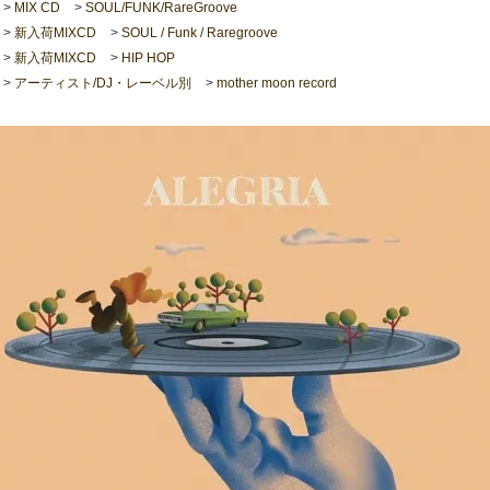
>
MIX CD
>
SOUL/FUNK/RareGroove
>
新入荷MIXCD
>
SOUL / Funk / Raregroove
>
新入荷MIXCD
>
HIP HOP
>
アーティスト/DJ・レーベル別
>
mother moon record