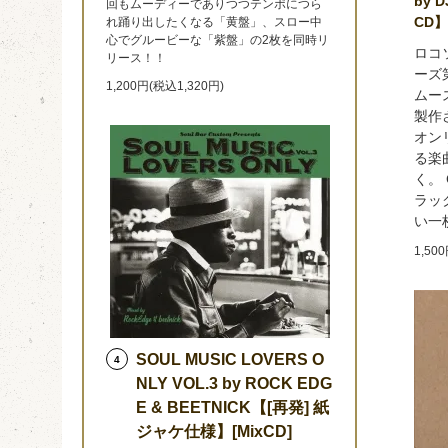
by 
回もムーディーでありつつテンポにつら
CD
れ踊り出したくなる「黄盤」、スロー中
心でグルービーな「紫盤」の2枚を同時リ
ロコ
リース！！
ーズ
1,200円(税込1,320円)
ムース
製作
オンリ
る楽
く。 
ラッ
い一
1,50
SOUL MUSIC LOVERS O
4
NLY VOL.3 by ROCK EDG
E & BEETNICK【[再発] 紙
ジャケ仕様】[MixCD]