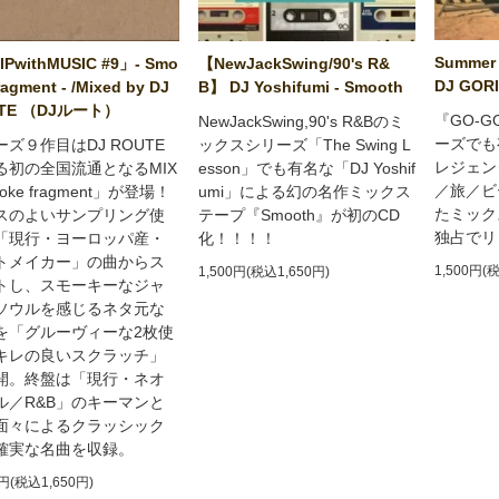
Summer 
PwithMUSIC #9」- Smo
【NewJackSwing/90's R&
DJ GORI
ragment - /Mixed by DJ
B】 DJ Yoshifumi - Smooth
TE （DJルート）
『GO-G
NewJackSwing,90's R&Bのミ
ーズでも
ーズ９作目はDJ ROUTE
ックスシリーズ「The Swing L
レジェン
る初の全国流通となるMIX
esson」でも有名な「DJ Yoshif
／旅／ビ
oke fragment」が登場！
umi」による幻の名作ミックス
たミック
スのよいサンプリング使
テープ『Smooth』が初のCD
独占でリ
「現行・ヨーロッパ産・
化！！！！
トメイカー」の曲からス
1,500円(
1,500円(税込1,650円)
トし、スモーキーなジャ
ソウルを感じるネタ元な
を「グルーヴィーな2枚使
キレの良いスクラッチ」
開。終盤は「現行・ネオ
ル／R&B」のキーマンと
面々によるクラッシック
確実な名曲を収録。
0円(税込1,650円)