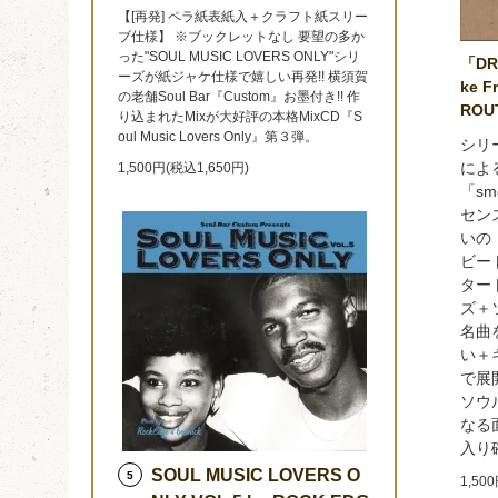
【[再発] ペラ紙表紙入＋クラフト紙スリー
ブ仕様】 ※ブックレットなし 要望の多か
った"SOUL MUSIC LOVERS ONLY"シリ
「DRI
ーズが紙ジャケ仕様で嬉しい再発!! 横須賀
ke F
の老舗Soul Bar『Custom』お墨付き!! 作
ROU
り込まれたMixが大好評の本格MixCD『S
oul Music Lovers Only』第３弾。
シリ
によ
1,500円(税込1,650円)
「sm
セン
いの
ビー
ター
ズ＋
名曲
い＋
で展
ソウ
なる
入り
SOUL MUSIC LOVERS O
5
1,50