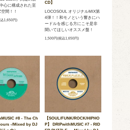
CD】
中心に構成された至
ZZ空間！！
LOCOSOUL オリジナルMIX第
4弾！！和モノという響きにハ
税込1,650円)
ードルを感じる方にこそ是非
聞いてほしいオススメ盤！
1,500円(税込1,650円)
hMUSIC #8 - The Ch
【SOUL/FUNK/ROCK/HIPHO
Hours -/Mixed by DJ
P】 DRIPwithMUSIC #7 - RID