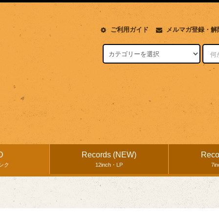
ご利用ガイド
メルマガ登録・解
D
Records (NEW)
Reco
ンク
12inch・LP
7i