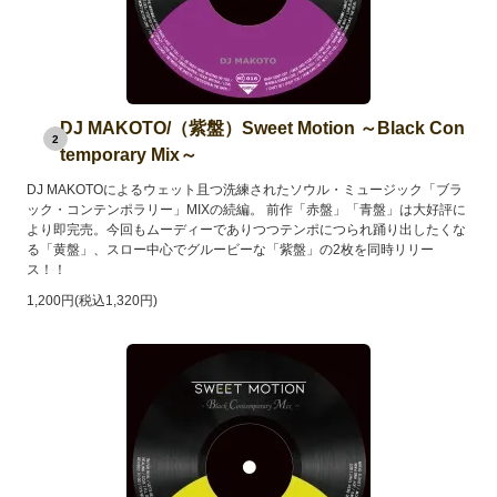
DJ MAKOTO/（紫盤）Sweet Motion ～Black Con
2
temporary Mix～
DJ MAKOTOによるウェット且つ洗練されたソウル・ミュージック「ブラ
ック・コンテンポラリー」MIXの続編。 前作「赤盤」「青盤」は大好評に
より即完売。今回もムーディーでありつつテンポにつられ踊り出したくな
る「黄盤」、スロー中心でグルービーな「紫盤」の2枚を同時リリー
ス！！
1,200円(税込1,320円)