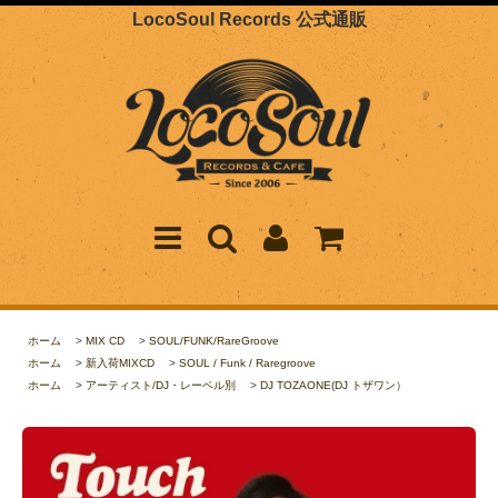
LocoSoul Records 公式通販
ホーム
>
MIX CD
>
SOUL/FUNK/RareGroove
ホーム
>
新入荷MIXCD
>
SOUL / Funk / Raregroove
ホーム
>
アーティスト/DJ・レーベル別
>
DJ TOZAONE(DJ トザワン）