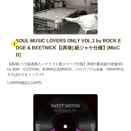
SOUL MUSIC LOVERS ONLY VOL.1 by ROCK E
1
DGE & BEETNICK【[再発] 紙ジャケ仕様】[MixC
D]
【[再発] ペラ紙表紙入＋クラフト紙スリーブ仕様】再発!! 横須賀の老舗SO
UL BAR『CUSTOM』30周年記念MIXCD。メロウソウル名曲・HIPHOP元
ネタばかりをミックス!!
1,000円(税込1,100円)