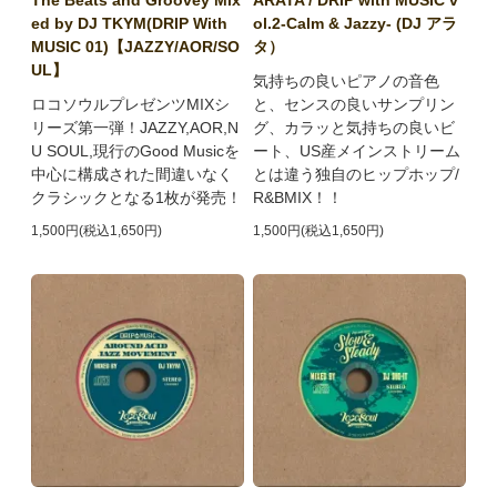
The Beats and Groovey Mix
ARATA / DRIP with MUSIC v
ed by DJ TKYM(DRIP With
ol.2-Calm & Jazzy- (DJ アラ
MUSIC 01)【JAZZY/AOR/SO
タ）
UL】
気持ちの良いピアノの音色
ロコソウルプレゼンツMIXシ
と、センスの良いサンプリン
リーズ第一弾！JAZZY,AOR,N
グ、カラッと気持ちの良いビ
U SOUL,現行のGood Musicを
ート、US産メインストリーム
中心に構成された間違いなく
とは違う独自のヒップホップ/
クラシックとなる1枚が発売！
R&BMIX！！
1,500円(税込1,650円)
1,500円(税込1,650円)