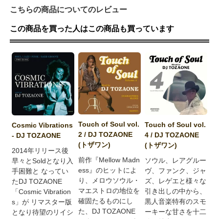
こちらの商品についてのレビュー
この商品を買った人はこの商品も買っています
Touch of Soul vol.
Touch of Soul vol.
Cosmic Vibrations
2 / DJ TOZAONE
4 / DJ TOZAONE
- DJ TOZAONE
(トザワン)
(トザワン)
2014年リリース後
前作『Mellow Madn
ソウル、レアグルー
早々とSoldとなり入
ess』のヒットによ
ヴ、ファンク、ジャ
手困難と なってい
り、メロウソウル・
ズ、レゲエと様々な
たDJ TOZAONE
マエストロの地位を
引き出しの中から、
「Cosmic Vibration
確固たるものにし
黒人音楽特有のスモ
s」が リマスター版
た、DJ TOZAONE
ーキーな甘さを十二
となり待望のリイシ