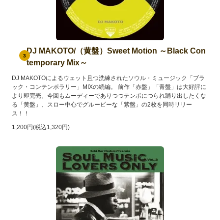
DJ MAKOTO/（黄盤）Sweet Motion ～Black Con
3
temporary Mix～
DJ MAKOTOによるウェット且つ洗練されたソウル・ミュージック「ブラ
ック・コンテンポラリー」MIXの続編。 前作「赤盤」「青盤」は大好評に
より即完売。今回もムーディーでありつつテンポにつられ踊り出したくな
る「黄盤」、スロー中心でグルービーな「紫盤」の2枚を同時リリー
ス！！
1,200円(税込1,320円)