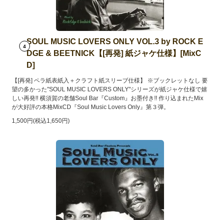
SOUL MUSIC LOVERS ONLY VOL.3 by ROCK E
4
DGE & BEETNICK【[再発] 紙ジャケ仕様】[MixC
D]
【[再発] ペラ紙表紙入＋クラフト紙スリーブ仕様】 ※ブックレットなし 要
望の多かった"SOUL MUSIC LOVERS ONLY"シリーズが紙ジャケ仕様で嬉
しい再発!! 横須賀の老舗Soul Bar『Custom』お墨付き!! 作り込まれたMix
が大好評の本格MixCD『Soul Music Lovers Only』第３弾。
1,500円(税込1,650円)