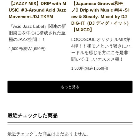
【JAZZY MIX】DRIP with M
【Japanese Groove/和モ
USIC ＃3-Around Acid Jazz
ノ】Drip with Music #04 -Sl
Movement-/DJ TKYM
ow & Steady- Mixed by DJ
DIG-IT（DJ ディグ・イット）
『Acid Jazz Label』関連の新
【MIXCD】
旧楽曲を中心に構成された至
極のJAZZ空間！！
LOCOSOUL オリジナルMIX第
4弾！！和モノという響きにハ
1,500円(税込1,650円)
ードルを感じる方にこそ是非
聞いてほしいオススメ盤！
1,500円(税込1,650円)
もっと見る
最近チェックした商品
最近チェックした商品はまだありません。