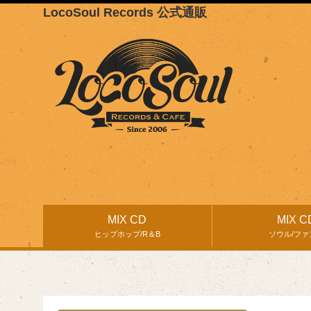
LocoSoul Records 公式通販
MIX CD
MIX C
ヒップホップ/R＆B
ソウル/ファ