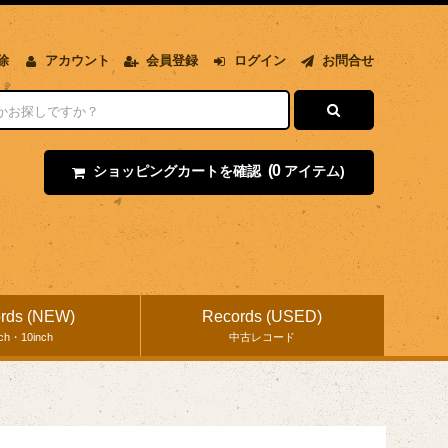
除
アカウント
会員登録
ログイン
お問合せ
(0
ショッピングカートを確認
アイテム)
rds (NEW)
Records (USED)
nch・10inch
中古レコード