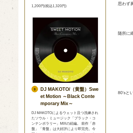
思わず鼻
1,200円(税込1,320円)
随所に
DJ MAKOTO/（黄盤）Swe
3
80’
et Motion ～Black Conte
mporary Mix～
DJ MAKOTOによるウェット且つ洗練され
たソウル・ミュージック「ブラック・コ
ンテンポラリー」MIXの続編。 前作「赤
盤」「青盤」は大好評により即完売。今