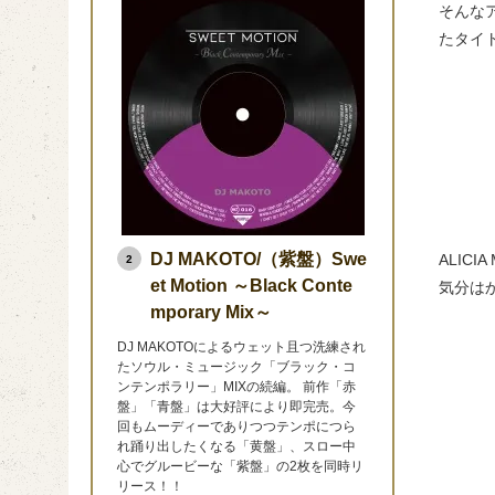
そんな
たタイトル
DJ MAKOTO/（紫盤）Swe
ALI
2
et Motion ～Black Conte
気分は
mporary Mix～
DJ MAKOTOによるウェット且つ洗練され
たソウル・ミュージック「ブラック・コ
ンテンポラリー」MIXの続編。 前作「赤
盤」「青盤」は大好評により即完売。今
回もムーディーでありつつテンポにつら
れ踊り出したくなる「黄盤」、スロー中
心でグルービーな「紫盤」の2枚を同時リ
リース！！