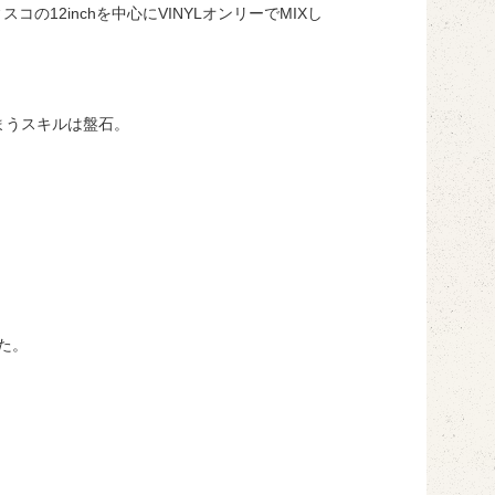
12inchを中心にVINYLオンリーでMIXし
まうスキルは盤石。
た。