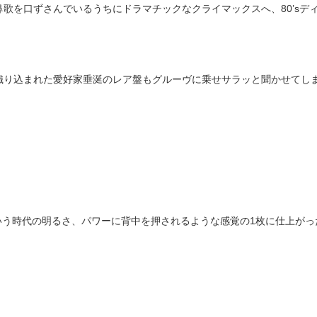
歌を口ずさんでいるうちにドラマチックなクライマックスへ、80’sディスコの
織り込まれた愛好家垂涎のレア盤もグルーヴに乗せサラッと聞かせてし
sという時代の明るさ、パワーに背中を押されるような感覚の1枚に仕上がっ