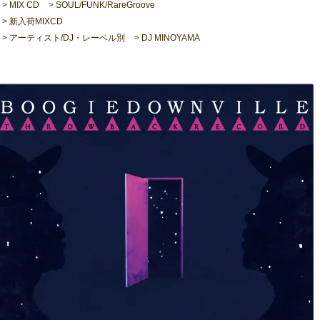
>
MIX CD
>
SOUL/FUNK/RareGroove
>
新入荷MIXCD
>
アーティスト/DJ・レーベル別
>
DJ MINOYAMA