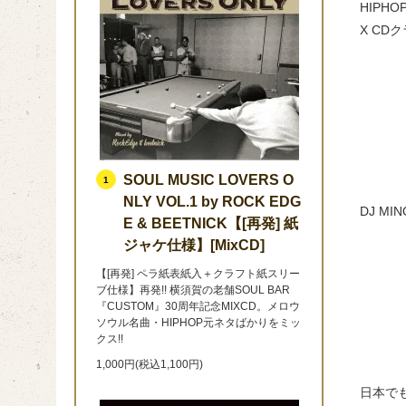
HIPH
X CDク
SOUL MUSIC LOVERS O
1
NLY VOL.1 by ROCK EDG
DJ M
E & BEETNICK【[再発] 紙
ジャケ仕様】[MixCD]
【[再発] ペラ紙表紙入＋クラフト紙スリー
ブ仕様】再発!! 横須賀の老舗SOUL BAR
『CUSTOM』30周年記念MIXCD。メロウ
ソウル名曲・HIPHOP元ネタばかりをミッ
クス!!
1,000円(税込1,100円)
日本で