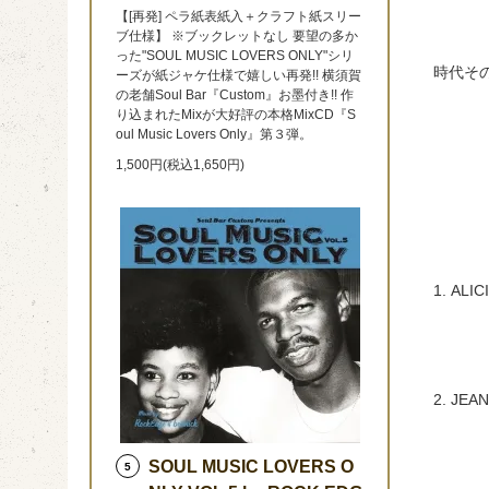
【[再発] ペラ紙表紙入＋クラフト紙スリー
ブ仕様】 ※ブックレットなし 要望の多か
った"SOUL MUSIC LOVERS ONLY"シリ
時代そ
ーズが紙ジャケ仕様で嬉しい再発!! 横須賀
の老舗Soul Bar『Custom』お墨付き!! 作
り込まれたMixが大好評の本格MixCD『S
oul Music Lovers Only』第３弾。
1,500円(税込1,650円)
1. ALIC
2. JEAN
SOUL MUSIC LOVERS O
5