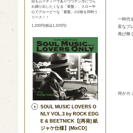
回もムーディーでありつつテンポにつら
れ踊り出したくなる「黄盤」、スロー中
心でグルービーな「紫盤」の2枚を同時リ
リース！！
一時代
1,200円(税込1,320円)
富なプ
再び輝
何がカ
SOUL MUSIC LOVERS O
4
NLY VOL.3 by ROCK EDG
E & BEETNICK【[再発] 紙
ジャケ仕様】[MixCD]