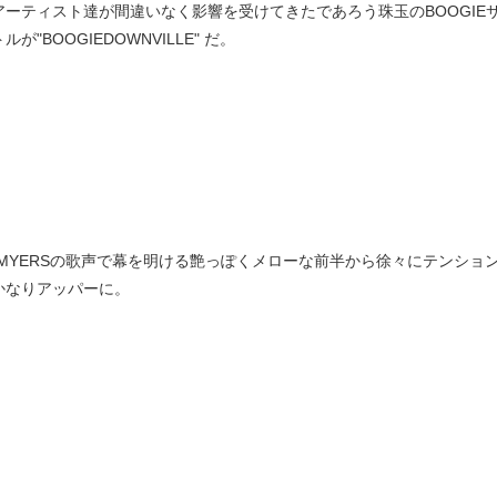
アーティスト達が間違いなく影響を受けてきたであろう珠玉のBOOGI
が"BOOGIEDOWNVILLE" だ。
CIA MYERSの歌声で幕を明ける艶っぽくメローな前半から徐々にテン
かなりアッパーに。