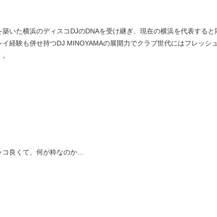
を築いた横浜のディスコDJのDNAを受け継ぎ、現在の横浜を代表すると同
レイ経験も併せ持つDJ MINOYAMAの展開力でクラブ世代にはフレッ
く。
ッコ良くて、何が粋なのか…