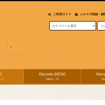
ご利用ガイド
メルマガ登録・解
D
Records (NEW)
Reco
ンク
12inch・LP
7i