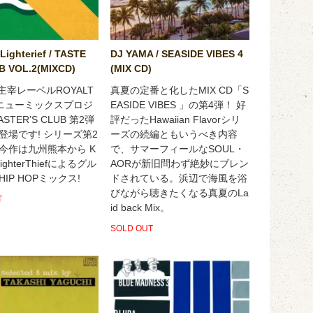
 Lighterief / TASTE
DJ YAMA / SEASIDE VIBES 4
B VOL.2(MIXCD)
(MIX CD)
YO主宰レーベルROYALT
真夏の定番と化したMIX CD「S
ニューミックスプロジ
EASIDE VIBES 」の第4弾！ 好
STER’S CLUB 第2弾
評だったHawaiian Flavorシリ
登場です! シリーズ第2
ーズの続編ともいうべき内容
今作は九州熊本から K
で、サマーフィールなSOUL・
. LighterThiefによるグル
AORが新旧問わず絶妙にブレン
IP HOPミックス!
ドされている。浜辺で海風を浴
びながら聴きたくなる真夏のLa
T
id back Mix。
SOLD OUT