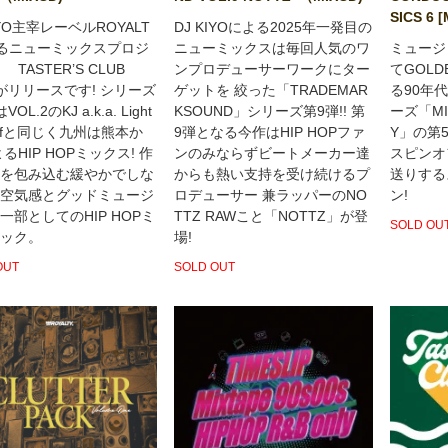
SICS 6 
IYO主宰レーベルROYALT
DJ KIYOによる2025年一発目の
るニューミックスプロジ
ニューミックスは毎回人気のワ
ミュージ
 TASTER’S CLUB
ンプロデューサーワークにター
てGOLD
がリリースです! シリーズ
ゲットを 絞った「TRADEMAR
る90年
OL.2のKJ a.k.a. Light
KSOUND」シリーズ第9弾!! 第
ーズ「MIG
hiefと同じく九州は熊本か
9弾となる今作はHIP HOPファ
Y」の第
るHIP HOPミックス! 作
ンのみならずビートメーカー達
スピンオ
を包み込む緩やかでしな
からも熱い支持を受け続けるプ
送りする
空気感とグッドミュージ
ロデューサー 兼ラッパーのNO
ン!
一部としてのHIP HOPミ
TTZ RAWこと「NOTTZ」が登
SOLD OU
ック。
場!
OUT
SOLD OUT