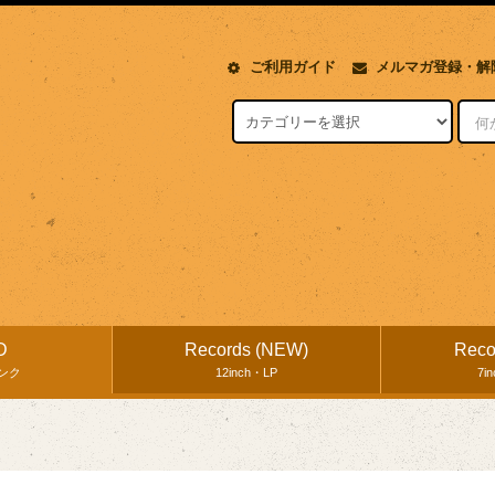
ご利用ガイド
メルマガ登録・解
D
Records (NEW)
Reco
ンク
12inch・LP
7i