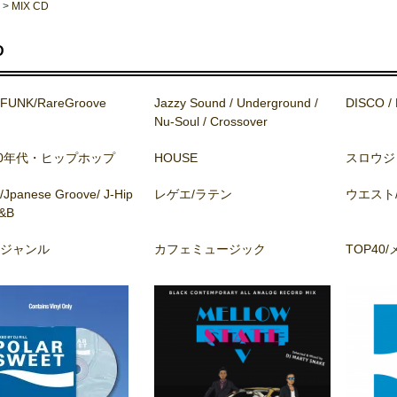
>
MIX CD
D
FUNK/RareGroove
Jazzy Sound / Underground /
DISCO / 
Nu-Soul / Crossover
90年代・ヒップホップ
HOUSE
スロウジ
panese Groove/ J-Hip
レゲエ/ラテン
ウエスト
&B
ジャンル
カフェミュージック
TOP40