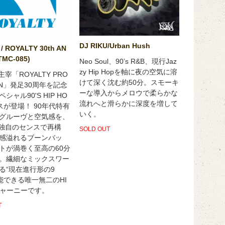
DJ RIKU/Urban Hush
 / ROYALTY 30th AN
YTMC-085)
Neo Soul、90’s R&B、現行Jaz
zy Hip Hopを軸に夜の空気に溶
O主宰「ROYALTY PRO
けて深く沈む約50分。スモーキ
ON」発足30周年を記念
ーな導入からメロウで柔らかな
シャル90'S HIP HO
流れへと滑らかに深度を増して
スが登場！ 90年代特有
いく。
グルーヴと空気感を、
YO独自のセンスで再構
SOLD OUT
感溢れるブーンバッ
トが渦巻く至高の60分
。繊細なミックスワー
る“現在進行形の9
堪能できる唯一無二のHI
Pジャーニーです。
T