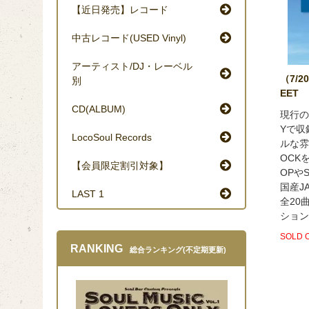
【近日発売】レコード
中古レコード(USED Vinyl)
アーティスト/DJ・レーベル
（7/20
別
EET
CD(ALBUM)
現行の
Yで収
LocoSoul Records
ルな雰
OCK
【会員限定割引対象】
OPや
国産J
LAST 1
全20
ション
SOLD 
RANKING
総合ランキング(不定期更新)