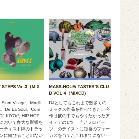
/ STEPS Vol.3（MIX
MASS-HOLE/ TASTERʼS CLU
B VOL.4（MIXCD)
、Slum Village、Madli
DJとしてもこれまで数多くの
la、De La Soul、Com
ミックス作品を作ってきた
。今
J KIYOの HIP HOP
作は彼の中でもやりたかったア
において多大な影響を
イデアの1つ、 「アフロビー
ーティスト陣のトラッ
ツ」のテイストに独自のフォー
ンに錆びることのない
カスを当てたこれまでにない一