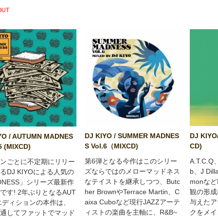
OUT
DJ KIYO / SUMMER MADNES
DJ KIYO
YO / AUTUMN MADNES
S Vol.6（MIXCD)
CD)
5 (MIXCD)
第6弾となる今作はこのシリー
A.T.C.Q
ンごとに不定期にリリー
ズならではのメローマッドネス
b、J Dil
るDJ KIYOによる人気の
なテイストを継承しつつ、Butc
monなどD
DNESS」シリーズ最新作
her BrownやTerrace Martin、C
観の形成
です! 2年ぶりとなるAUT
aixa Cuboなど現行JAZZアーテ
与えたア
エディションの本作は、
ィストの楽曲を主軸に、R&B~
クをメイ
通してファットでマッド