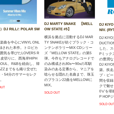
DJ MARTY SNAKE 【MELL
DJ KIYO
OW STATE #5】
）DJ RILL/: POLAR SW
NIV. (R
横浜を拠点に活動するDJ MAR
DJ KIY
TY SNAKEが紡ぐブラック・コ
楽曲を中心にVINYL ONL
DUCTI
ンテンポラリーMIX CDシリー
録された本作。トロピカ
した、スペ
ズ『MELLOW STATE』の第5
囲気を帯びたLOVERS R
Pミック
弾。今作もアナログレコードで
を皮切りに、西海岸HIPH
の豊潤な
のみ構成され80s〜90sの耳馴
SOUL、R&Bを経由し、韓
DJ KI
染みのある定番から、マニアを
AZZまでをも織り交ぜた
築。疾走
唸らせる隠れた名曲まで、珠玉
曲・54分のサマーセレク
プ・ビー
のブラコン22曲をMELLOWに
。
間を収録
MIX。
クで魅せ
OUT
0's”を
SOLD OUT
P HO
SOLD OU