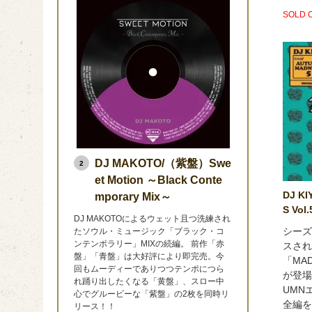
SOLD 
DJ MAKOTO/（紫盤）Swe
2
et Motion ～Black Conte
DJ KI
mporary Mix～
S Vol.
DJ MAKOTOによるウェット且つ洗練され
シーズ
たソウル・ミュージック「ブラック・コ
ンテンポラリー」MIXの続編。 前作「赤
スされ
盤」「青盤」は大好評により即完売。今
「MA
回もムーディーでありつつテンポにつら
が登場
れ踊り出したくなる「黄盤」、スロー中
UMN
心でグルービーな「紫盤」の2枚を同時リ
全編を
リース！！