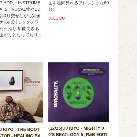
 HOP、 INSTRUME
面を垣間見れるフレッシュな60
EATS、VOCAL物やEDI
分!
を織り交ぜながら完全
SOLD OUT
ナルのDJミックスワ
たっぷり 堪能できる
上がりとなっておりま
T
(12/15)DJ KIYO - MIGHTY 9
DJ KIYO - THE BOOT
0’S BEATLOGY 5 [R&B EDITI
TOR - HEALING BA