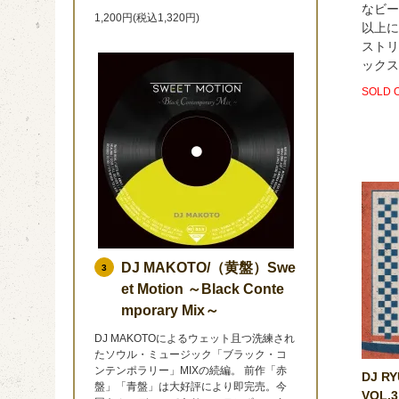
なビー
1,200円(税込1,320円)
以上に
ストリ
ックス
SOLD 
DJ MAKOTO/（黄盤）Swe
3
et Motion ～Black Conte
mporary Mix～
DJ MAKOTOによるウェット且つ洗練され
たソウル・ミュージック「ブラック・コ
ンテンポラリー」MIXの続編。 前作「赤
DJ RY
盤」「青盤」は大好評により即完売。今
VOL.