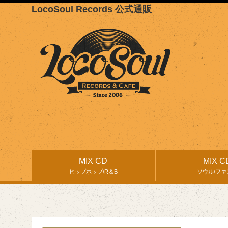
LocoSoul Records 公式通販
MIX CD
MIX C
ヒップホップ/R＆B
ソウル/ファ