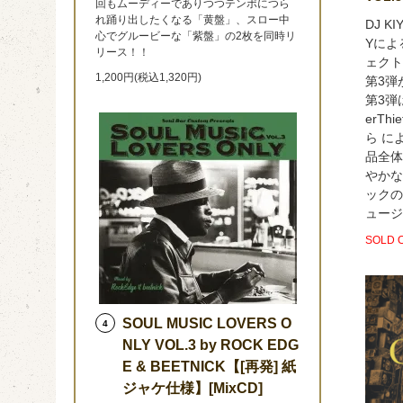
回もムーディーでありつつテンポにつら
れ踊り出したくなる「黄盤」、スロー中
DJ K
心でグルービーな「紫盤」の2枚を同時リ
Yによ
リース！！
ェクト
1,200円(税込1,320円)
第3弾
第3弾はV
erT
ら
によ
品全体
やかな
ックの
ュージ
SOLD 
SOUL MUSIC LOVERS O
4
NLY VOL.3 by ROCK EDG
E & BEETNICK【[再発] 紙
ジャケ仕様】[MixCD]