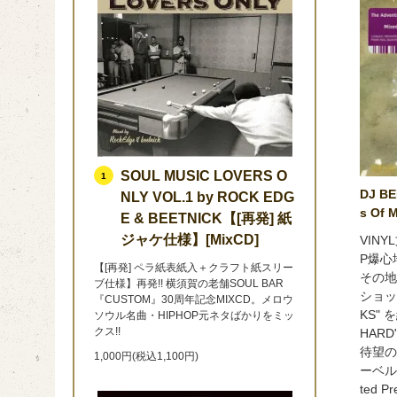
SOUL MUSIC LOVERS O
1
DJ BE
NLY VOL.1 by ROCK EDG
s Of M
E & BEETNICK【[再発] 紙
ジャケ仕様】[MixCD]
VIN
P爆心
【[再発] ペラ紙表紙入＋クラフト紙スリー
その地
ブ仕様】再発!! 横須賀の老舗SOUL BAR
ショップ
『CUSTOM』30周年記念MIXCD。メロウ
KS" 
ソウル名曲・HIPHOP元ネタばかりをミッ
クス!!
HAR
待望のB
1,000円(税込1,100円)
ーベルB
ted 