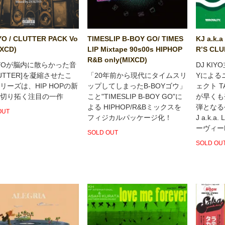
YO / CLUTTER PACK Vo
TIMESLIP B-BOY GO/ TIMES
KJ a.k.a
IXCD)
LIP Mixtape 90s00s HIPHOP
R’S CLU
R&B only(MIXCD)
KIYOが脳内に散らかった音
DJ KI
LUTTER]を凝縮させたこ
「20年前から現代にタイムスリ
Yによる
リーズは、HIP HOPの新
ップしてしまったB-BOYゴウ」
ェクト TA
切り拓く注目の一作
こと"TIMESLIP B-BOY GO"に
が早くも
よる HIPHOP/R&Bミックスを
弾となる
OUT
フィジカルパッケージ化！
J a.k.a
ーヴィーH
SOLD OUT
SOLD OU