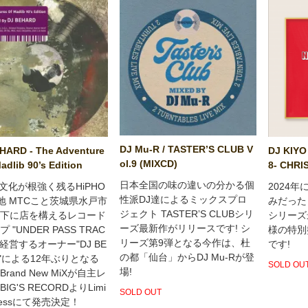
DJ Mu-R / TASTERʼS CLUB V
HARD - The Adventure
DJ KIYO
ol.9 (MIXCD)
adlib 90’s Edition
8- CHRI
日本全国の味の違いの分かる個
YL文化が根強く残るHiPHO
2024
性派DJ達によるミックスプロ
地 MTCこと茨城県水戸市
みだった「
ジェクト TASTERʼS CLUBシリ
下に店を構えるレコード
シリーズ
ーズ最新作がリリースです! シ
 "UNDER PASS TRAC
様の特別
リーズ第9弾となる今作は、杜
を経営するオーナー"DJ BE
です!
の都「仙台」からDJ Mu-Rが登
D"による12年ぶりとなる
SOLD OU
場!
rand New MiXが自主レ
IG'S RECORDよりLimi
SOLD OUT
Pressにて発売決定！