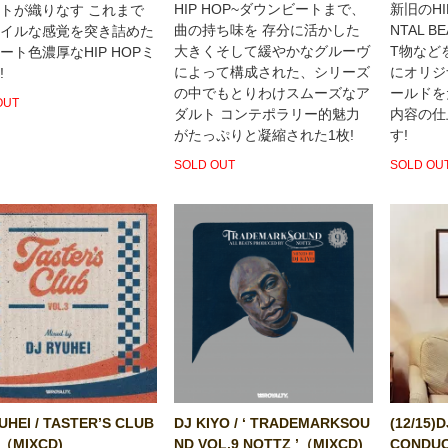
HIP HOP~ダウンビートまで、
新旧のHIP
トが織りなす これまで
曲の持ち味を 存分に活かした
NTAL B
イルな感覚を突き詰めた
大きくそして緩やかなグルーヴ
T物など
ート色濃厚なHIP HOPミ
によって構成された、シリーズ
にオリジ
!
の中でもとりわけスムーズなア
ールドを
OUT
ダルト コンテポラリー的魅力
内容の仕
がたっぷりと凝縮された1枚!
す!
SOLD OUT
SOLD OU
UHEI / TASTER’S CLUB
DJ KIYO / ‘ TRADEMARKSOU
(12/15)
3（MIXCD)
ND VOL.9 NOTTZ ’（MIXCD)
CONDUC