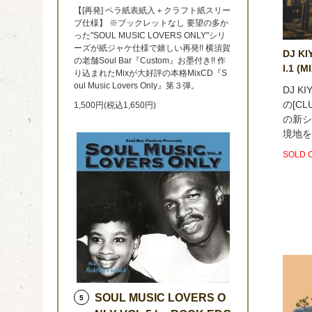
【[再発] ペラ紙表紙入＋クラフト紙スリー
ブ仕様】 ※ブックレットなし 要望の多か
った"SOUL MUSIC LOVERS ONLY"シリ
ーズが紙ジャケ仕様で嬉しい再発!! 横須賀
DJ KI
の老舗Soul Bar『Custom』お墨付き!! 作
l.1 (M
り込まれたMixが大好評の本格MixCD『S
oul Music Lovers Only』第３弾。
DJ 
の[C
1,500円(税込1,650円)
の新シ
境地を
SOLD 
SOUL MUSIC LOVERS O
5