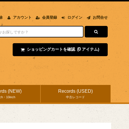
除
アカウント
会員登録
ログイン
お問合せ
(0
ショッピングカートを確認
アイテム)
rds (NEW)
Records (USED)
nch・10inch
中古レコード