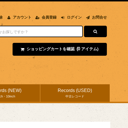
除
アカウント
会員登録
ログイン
お問合せ
(0
ショッピングカートを確認
アイテム)
rds (NEW)
Records (USED)
nch・10inch
中古レコード