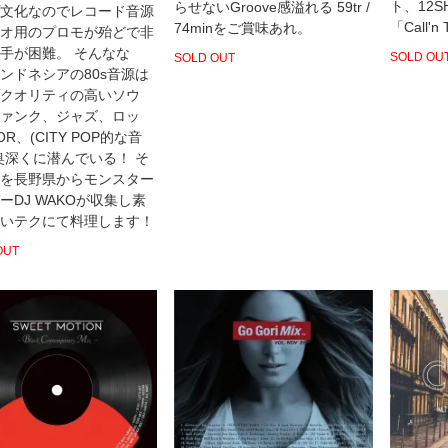
ト、12SH
らせないGroove感溢れる 59tr /
文化なのでレコード音源
「Call'n 
74minをご賞味あれ。
オ用のプロモが殆どで非
手が困難。 そんなな
SOLD OU
SOLD OUT
ンドネシアの80s音源は
クオリティの高いソウ
ァンク、ジャズ、ロッ
R、(CITY POP的な音
奥深くに潜んでいる！ そ
を長野県からモンスター
ーDJ WAKOが収集し素
いテクにて料理します！
OUT