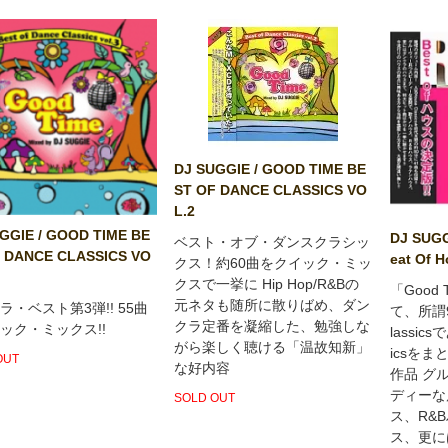
DJ SUGGIE / GOOD TIME BE
ST OF DANCE CLASSICS VO
L.2
GGIE / GOOD TIME BE
DJ SUGG
ベスト・オブ・ダンスクラシッ
 DANCE CLASSICS VO
eat Of H
クス！約60曲をクイック・ミッ
クスで一挙に Hip Hop/R&Bの
「Good
元ネタも随所に散りばめ、ダン
ラ・ベスト第3弾!! 55曲
て、所謂9
クラ定番を凝縮した、勉強しな
ック・ミックス!!
lassics
がら楽しく聴ける「温故知新」
icsを
OUT
な好内容
作品 グ
ディーな
SOLD OUT
ス、R&
ス、更に