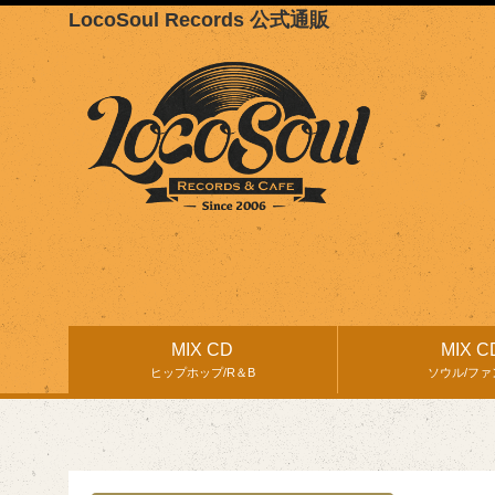
LocoSoul Records 公式通販
MIX CD
MIX C
ヒップホップ/R＆B
ソウル/ファ