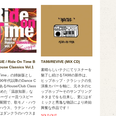
IE / Ride On Time B
TA98/REVIVE (MIX CD)
ouse Classics Vol.1
素晴らしいテクにてリスナーを
 Time」の姉妹版とし
魅了し続けるTA98の新作は、
0年代以降のDance C
ヒップホップ・クラシックの生
であるHouse/Club Class
演奏カバーを軸に、元ネタのヒ
まとめた「温故知新」な
ップホップ〜そのサンプリング
ルーヴィー且つスピー
ネタまでをも往来し、更にはギ
展開で、歌モノ・ハウ
ミックと秀逸な物語により終始
Bハウス、ラテン・ハウ
興奮な作品です！
はダンクラのハウスま
SOLD OUT