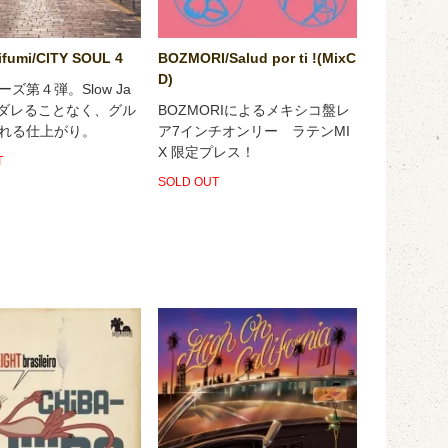
BOZMORI/Salud por ti !(MixC
ifumi/CITY SOUL 4
D)
ズ第４弾。Slow Ja
BOZMORIによるメキシコ盤レ
ダレることなく、グル
ア7インチオンリー ラテンMI
れる仕上がり。
X 限定プレス！
T
SOLD OUT