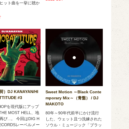
ヒット曲を一挙に聴か
T
）DJ KANAYAN/HI
Sweet Motion ～Black Conte
TTITUDE #3
mporary Mix～（青盤） / DJ
MAKOTO
PHOPを現代版にアップ
THE MOST HELL、地
80年～90年代前半にかけ流行
び...。 今回はDIG H
した、ウェット且つ洗練された
RECORDSレーベルメー
ソウル・ミュージック「ブラッ