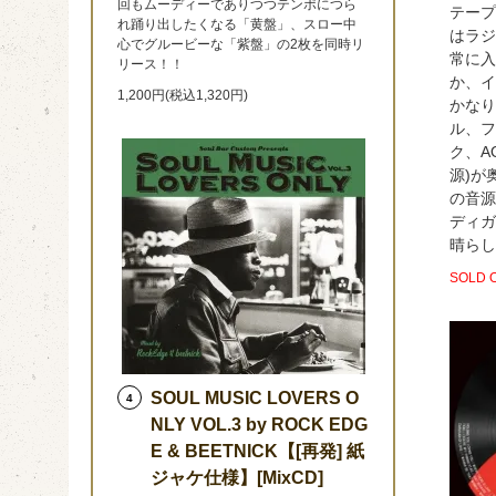
回もムーディーでありつつテンポにつら
テープ
れ踊り出したくなる「黄盤」、スロー中
はラジ
心でグルービーな「紫盤」の2枚を同時リ
常に入
リース！！
か、イ
1,200円(税込1,320円)
かなり
ル、フ
ク、AO
源)が
の音源
ディガ
晴らし
SOLD 
SOUL MUSIC LOVERS O
4
NLY VOL.3 by ROCK EDG
E & BEETNICK【[再発] 紙
ジャケ仕様】[MixCD]