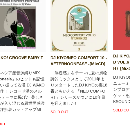
DJ KIY
KO/ GROOVE FAIRY T
DJ KIYO/NEO COMFORT 10 -
D VOL.
AFTERNOONEASE -[MixCD]
H）[Mix
ネシア産音源縛りMIX
「浮遊感」をテーマに夏の風物
DJ KI
donesia」のヒットも記憶
詩的ミックスとして2011年よ
ニューミ
い 掘ってる漢 DJ WAKO
りスタートしたDJ KIYOの裏18
ンプロデ
作！ レコード溝のメル
番ともいえる 「NEO COMFO
ゲットを
をテーマに掲げた 美しさ
RT」シリーズがついに10年目
KSOUN
が入り混じる異世界感溢
を迎えました!
洋折衷カットアップMI
SOLD OU
SOLD OUT
OUT