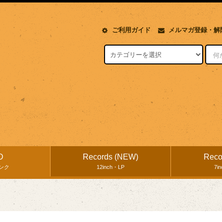
ご利用ガイド
メルマガ登録・解
D
Records (NEW)
Reco
ンク
12inch・LP
7i