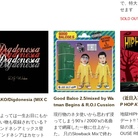
で、特大
せます
SOLD OU
（近日入荷
Good Balco 2.5/mixed by Wa
KO/Digdonesia (MIX C
P HOP A
tman Begins & R.O.I Cussion
地獄HI
現行物のネタ使いから思わず浸
よっては一生お目にもか
デート!! 
ってしまう90’s / 2000’sの名曲
い物も収録されている？
獄の漢、再
まで網羅した一枚に仕上がっ
ンドネシアミックス登
OUSE 
た。 只のSlowback Mixで終わ
インドネシアはカセット