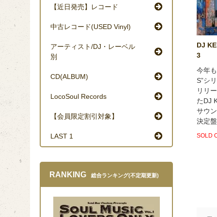
【近日発売】レコード
中古レコード(USED Vinyl)
DJ KE
アーティスト/DJ・レーベル
3
別
今年も遂
CD(ALBUM)
S”シ
リリー
LocoSoul Records
たDJ
サウン
【会員限定割引対象】
決定盤と
SOLD 
LAST 1
RANKING
総合ランキング(不定期更新)