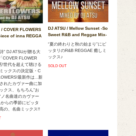
DJ ATSU / Mellow Sunset -So
U / COVER FLOWERS
Sweet R&B and Reggae Mix-
piece of inna REGGA
“夏の終わりと秋の始まり”にピ
ッタリのR&B REGGAE 癒しミ
” DJ ATSUが贈る大
ックス♪
「COVER FLOWER
活!世代を超えて聴ける
SOLD OUT
ミックスの決定版・C
LOWERS!最新作は...新
されたカヴァー曲に加
ックス、もちろん”お
アノ名曲達のカヴァー
れからの季節にピッタ
高の、名曲ミックス!!
T