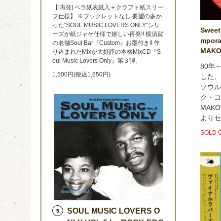
【[再発] ペラ紙表紙入＋クラフト紙スリー
ブ仕様】 ※ブックレットなし 要望の多か
った"SOUL MUSIC LOVERS ONLY"シリ
Sweet
ーズが紙ジャケ仕様で嬉しい再発!! 横須賀
mpor
の老舗Soul Bar『Custom』お墨付き!! 作
MAKO
り込まれたMixが大好評の本格MixCD『S
oul Music Lovers Only』第３弾。
80年
1,500円(税込1,650円)
した、
ソウル
ク・コ
MAK
よりセ
SOLD 
SOUL MUSIC LOVERS O
5