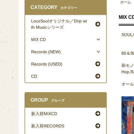
ホーム
CATEGORY
カテゴリー
MIX C
LocoSoulオリジナル／Drip wi
th Musicシリーズ
SOUL/
MIX CD
Records (NEW)
80＆
Records (USED)
和モノ/J
Hop,R
CD
オール
GROUP
グループ
新入荷MIXCD
新入荷RECORDS