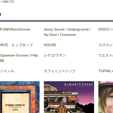
>
MIX CD
D
FUNK/RareGroove
Jazzy Sound / Underground /
DISCO / 
Nu-Soul / Crossover
90年代・ヒップホップ
HOUSE
スロウジ
panese Groove/ J-Hip
レゲエ/ラテン
ウエスト
&B
ジャンル
カフェミュージック
TOP40