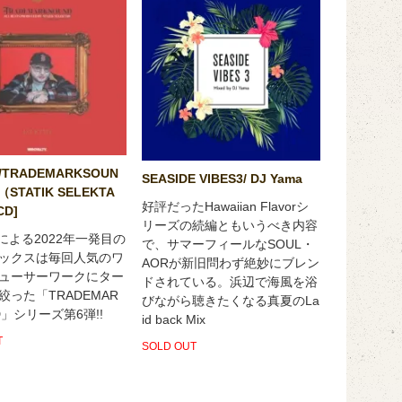
O/TRADEMARKSOUN
SEASIDE VIBES3/ DJ Yama
6（STATIK SELEKTA
好評だったHawaiian Flavorシ
CD]
リーズの続編ともいうべき内容
YOによる2022年一発目の
で、サマーフィールなSOUL・
ックスは毎回人気のワ
AORが新旧問わず絶妙にブレン
ューサーワークにター
ドされている。浜辺で海風を浴
絞った「TRADEMAR
びながら聴きたくなる真夏のLa
D」シリーズ第6弾!!
id back Mix
T
SOLD OUT