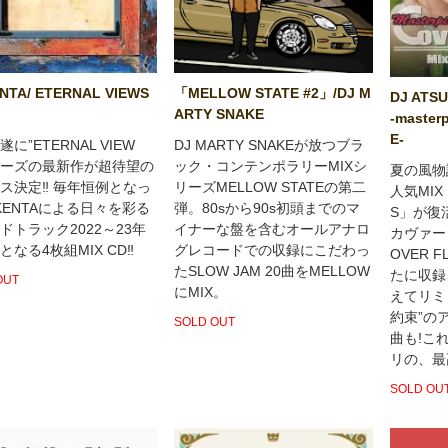
NTA/ ETERNAL VIEWS
「MELLOW STATE #2」/DJ M
DJ ATS
ARTY SNAKE
-master
E-
に”ETERNAL VIEW
DJ MARTY SNAKEが放つブラ
リーズの最新作が超待望の
ック・コンテンポラリーMIXシ
夏の風物詩
ス決定‼︎ 毎年恒例となっ
リーズMELLOW STATEの第二
人気MIX
 KENTAによる日々を彩る
弾。80sから90s初頭までのマ
S」が復
ドトラック2022～23年
イナーな盤を含むオールアナロ
カヴァー
なる4枚組MIX CD‼︎
グレコードでの収録にこだわっ
OVER F
たSLOW JAM 20曲をMELLOW
たに収録
OUT
にMIX。
えてリミ
約束”の
SOLD OUT
曲も!こ
リの、最
SOLD OU