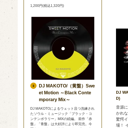
1,200円(税込1,320円)
DJ MAKOTO/（黄盤）Swe
3
DJ WA
et Motion ～Black Conte
D)
mporary Mix～
音源に
DJ MAKOTOによるウェット且つ洗練され
かれな
たソウル・ミュージック「ブラック・コ
ンテンポラリー」MIXの続編。 前作「赤
驚愕イ
盤」「青盤」は大好評により即完売。今
場！ 