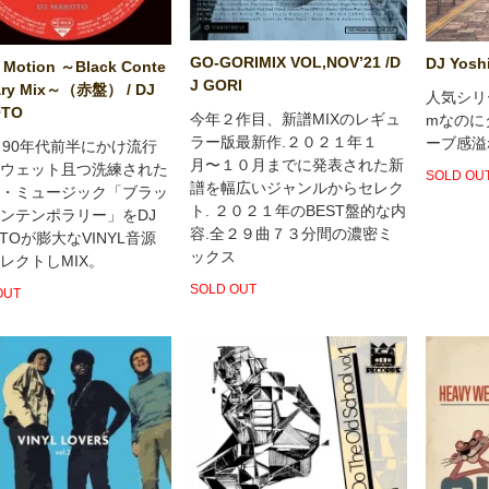
GO-GORIMIX VOL,NOV’21 /D
DJ Yosh
 Motion ～Black Conte
J GORI
ary Mix～（赤盤） / DJ
人気シリー
TO
今年２作目、新譜MIXのレギュ
mなのに
ラー版最新作.２０２１年１
ーブ感溢
～90年代前半にかけ流行
月〜１０月までに発表された新
ウェット且つ洗練された
SOLD OU
譜を幅広いジャンルからセレク
・ミュージック「ブラッ
ト. ２０２１年のBEST盤的な内
ンテンポラリー」をDJ
容.全２９曲７３分間の濃密ミ
OTOが膨大なVINYL音源
ックス
レクトしMIX。
SOLD OUT
OUT