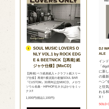
SOUL MUSIC LOVERS O
DJ WA
1
ALE
NLY VOL.1 by ROCK EDG
E & BEETNICK【[再発] 紙
インド
ジャケ仕様】[MixCD]
「dig
に新し
【[再発] ペラ紙表紙入＋クラフト紙スリー
の最新
ブ仕様】再発!! 横須賀の老舗SOUL BAR
ヘン"
『CUSTOM』30周年記念MIXCD。メロウ
と狂気
ソウル名曲・HIPHOP元ネタばかりをミッ
クス!!
れる和
X！
1,000円(税込1,100円)
SOLD 