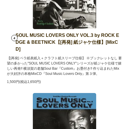
SOUL MUSIC LOVERS ONLY VOL.3 by ROCK E
4
DGE & BEETNICK【[再発] 紙ジャケ仕様】[MixC
D]
【[再発] ペラ紙表紙入＋クラフト紙スリーブ仕様】 ※ブックレットなし 要
望の多かった"SOUL MUSIC LOVERS ONLY"シリーズが紙ジャケ仕様で嬉
しい再発!! 横須賀の老舗Soul Bar『Custom』お墨付き!! 作り込まれたMix
が大好評の本格MixCD『Soul Music Lovers Only』第３弾。
1,500円(税込1,650円)