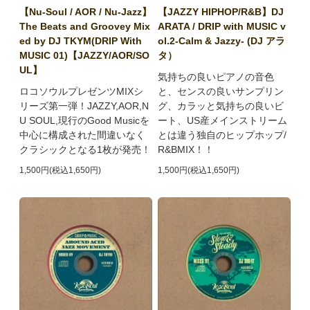
【Nu-Soul / AOR / Nu-Jazz】
【JAZZY HIPHOP/R&B】DJ
The Beats and Groovey Mix
ARATA / DRIP with MUSIC v
ed by DJ TKYM(DRIP With
ol.2-Calm & Jazzy- (DJ アラ
MUSIC 01)【JAZZY/AOR/SO
タ）
UL】
気持ちの良いピアノの音色
ロコソウルプレゼンツMIXシ
と、センスの良いサンプリン
リーズ第一弾！JAZZY,AOR,N
グ、カラッと気持ちの良いビ
U SOUL,現行のGood Musicを
ート、US産メインストリーム
中心に構成された間違いなく
とは違う独自のヒップホップ/
クラシックとなる1枚が発売！
R&BMIX！！
1,500円(税込1,650円)
1,500円(税込1,650円)