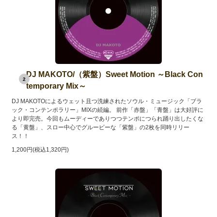
DJ MAKOTO/（紫盤）Sweet Motion ～Black Con
2
temporary Mix～
DJ MAKOTOによるウェット且つ洗練されたソウル・ミュージック「ブラ
ック・コンテンポラリー」MIXの続編。 前作「赤盤」「青盤」は大好評に
より即完売。今回もムーディーでありつつテンポにつられ踊り出したくな
る「黄盤」、スロー中心でグルービーな「紫盤」の2枚を同時リリー
ス！！
1,200円(税込1,320円)