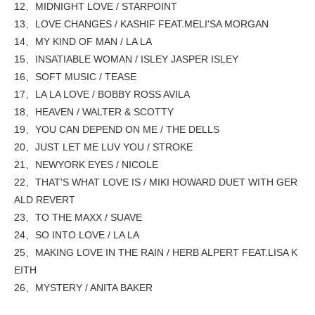
12、MIDNIGHT LOVE / STARPOINT
13、LOVE CHANGES / KASHIF FEAT.MELI'SA MORGAN
14、MY KIND OF MAN / LA LA
15、INSATIABLE WOMAN / ISLEY JASPER ISLEY
16、SOFT MUSIC / TEASE
17、LA LA LOVE / BOBBY ROSS AVILA
18、HEAVEN / WALTER & SCOTTY
19、YOU CAN DEPEND ON ME / THE DELLS
20、JUST LET ME LUV YOU / STROKE
21、NEWYORK EYES / NICOLE
22、THAT'S WHAT LOVE IS / MIKI HOWARD DUET WITH GER
ALD REVERT
23、TO THE MAXX / SUAVE
24、SO INTO LOVE / LA LA
25、MAKING LOVE IN THE RAIN / HERB ALPERT FEAT.LISA K
EITH
26、MYSTERY / ANITA BAKER