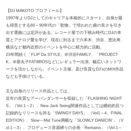
【DJ MAKOTO プロフィール】
1997年よりDJとしてのキャリアを本格的にスタート。自身が最
も得意とする80～90年代の「歌物」で培われた曲の良さを引き
出す選曲には定評がある。レコード屋での下積み時代にDJの本
質とアナログ愛を学び、現在に到るまで六本木、渋谷、恵比寿、
横浜など都内近郊のイベントを中心に精力的に活動。
23年間続く「FLIP Da STYLE」＠渋谷FAMILY、「PROJECT
K」＠新丸子FATBROSなどにレギュラー出演。幅広いネットワ
ークを活かしながら、イベント主催、及び良質なDJ'sのMIX作品
なども手掛けている。
主な自身のリリース作品としては、
近年の良質なアーバンダンサーを収録した「FLASHING NIGHT
S」（Vol.1～2）、New Jack Swing関連作品としては継続的且つ
記録的なリリースを誇る「SWINGY DAYS」 （Vol1～4、FINAL
EDITION）、Slow～Mid Tune満載な「SLOWLY DANICIN'」（V
ol.1～3）、プロデュース音源縛りの企画「Remains」（Vol.1～