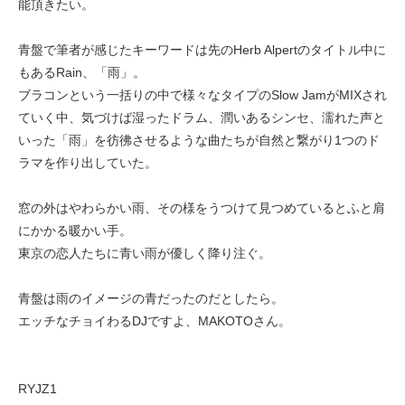
能頂きたい。
青盤で筆者が感じたキーワードは先のHerb Alpertのタイトル中に
もあるRain、「雨」。
ブラコンという一括りの中で様々なタイプのSlow JamがMIXされ
ていく中、気づけば湿ったドラム、潤いあるシンセ、濡れた声と
いった「雨」を彷彿させるような曲たちが自然と繋がり1つのド
ラマを作り出していた。
窓の外はやわらかい雨、その様をうつけて見つめているとふと肩
にかかる暖かい手。
東京の恋人たちに青い雨が優しく降り注ぐ。
青盤は雨のイメージの青だったのだとしたら。
エッチなチョイわるDJですよ、MAKOTOさん。
RYJZ1