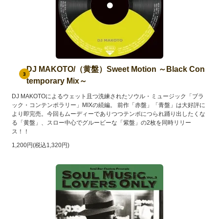
DJ MAKOTO/（黄盤）Sweet Motion ～Black Con
3
temporary Mix～
DJ MAKOTOによるウェット且つ洗練されたソウル・ミュージック「ブラ
ック・コンテンポラリー」MIXの続編。 前作「赤盤」「青盤」は大好評に
より即完売。今回もムーディーでありつつテンポにつられ踊り出したくな
る「黄盤」、スロー中心でグルービーな「紫盤」の2枚を同時リリー
ス！！
1,200円(税込1,320円)