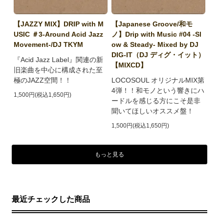
【JAZZY MIX】DRIP with M
【Japanese Groove/和モ
USIC ＃3-Around Acid Jazz
ノ】Drip with Music #04 -Sl
Movement-/DJ TKYM
ow & Steady- Mixed by DJ
DIG-IT（DJ ディグ・イット）
『Acid Jazz Label』関連の新
【MIXCD】
旧楽曲を中心に構成された至
極のJAZZ空間！！
LOCOSOUL オリジナルMIX第
4弾！！和モノという響きにハ
1,500円(税込1,650円)
ードルを感じる方にこそ是非
聞いてほしいオススメ盤！
1,500円(税込1,650円)
もっと見る
最近チェックした商品