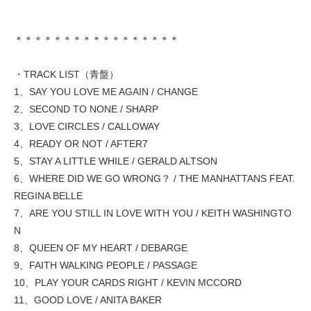
＊＊＊＊＊＊＊＊＊＊＊＊＊＊＊＊＊
・TRACK LIST（青盤）
1、SAY YOU LOVE ME AGAIN / CHANGE
2、SECOND TO NONE / SHARP
3、LOVE CIRCLES / CALLOWAY
4、READY OR NOT / AFTER7
5、STAY A LITTLE WHILE / GERALD ALTSON
6、WHERE DID WE GO WRONG？ / THE MANHATTANS FEAT.
REGINA BELLE
7、ARE YOU STILL IN LOVE WITH YOU / KEITH WASHINGTO
N
8、QUEEN OF MY HEART / DEBARGE
9、FAITH WALKING PEOPLE / PASSAGE
10、PLAY YOUR CARDS RIGHT / KEVIN MCCORD
11、GOOD LOVE / ANITA BAKER