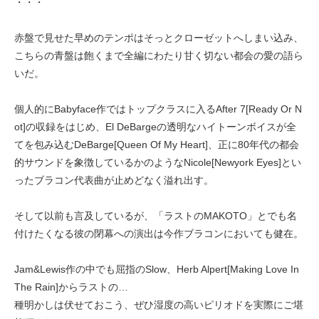
・・・
赤盤で見せた早めのテンポはそっとクローゼットへしまい込み、
こちらの青盤は飽くまで全編にわたり甘く切ない都会の愛の語ら
いだ。
個人的にBabyface作ではトップクラスに入るAfter 7[Ready Or N
ot]の収録をはじめ、El DeBargeの透明なハイトーンボイスが全
てを包み込むDeBarge[Queen Of My Heart]、正に80年代の都会
的サウンドを象徴しているかのようなNicole[Newyork Eyes]とい
ったブラコン代表曲が止めどなく溢れ出す。
そして以前も言及しているが、「ラストのMAKOTO」とでも名
付けたくなる彼の閉幕への演出は今作ブラコンにおいても健在。
Jam&Lewis作の中でも屈指のSlow、Herb Alpert[Making Love In
The Rain]からラストの…
種明かしは伏せておこう、ぜひ湿度の高いピリオドを実際にご堪