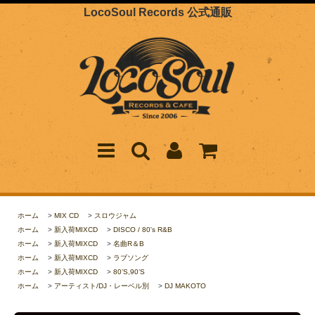
LocoSoul Records 公式通販
ホーム
>
MIX CD
>
スロウジャム
ホーム
>
新入荷MIXCD
>
DISCO / 80's R&B
ホーム
>
新入荷MIXCD
>
名曲R＆B
ホーム
>
新入荷MIXCD
>
ラブソング
ホーム
>
新入荷MIXCD
>
80’S,90’S
ホーム
>
アーティスト/DJ・レーベル別
>
DJ MAKOTO