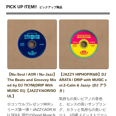
PICK UP ITEM!!
ピックアップ商品
【Nu-Soul / AOR / Nu-Jazz】
【JAZZY HIPHOP/R&B】DJ
The Beats and Groovey Mix
ARATA / DRIP with MUSIC v
ed by DJ TKYM(DRIP With
ol.2-Calm & Jazzy- (DJ アラ
MUSIC 01)【JAZZY/AOR/SO
タ）
UL】
気持ちの良いピアノの音色
ロコソウルプレゼンツMIXシ
と、センスの良いサンプリン
リーズ第一弾！JAZZY,AOR,N
グ、カラッと気持ちの良いビ
U SOUL,現行のGood Musicを
ート、US産メインストリーム