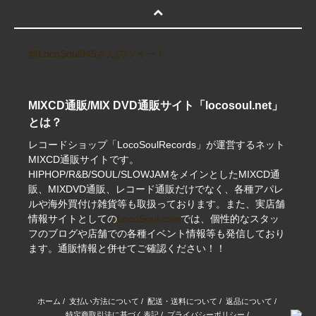
@LocoSoul045さんのツイート
MIXCD通販/MIX DVD通販サイト「locosoul.net」
とは？
レコードショップ「LocoSoulRecords」が運営するネット
MIXCD通販サイトです。
HIPHOP/R&B/SOUL/SLOWJAMをメインとしたMIXCD通
販、MIXDVD通販、レコード通販だけでなく、各種アパレ
ルや海外買付け雑貨等も取扱っております。また、実店舗
情報サイトとしての
LocoSoul.com
では、個性的なスタッ
フのブログや店舗での各種イベント情報等も発信しており
ます。通販情報と併せてご確認ください！！
ホーム
/
支払い方法について
/
配送・送料について
/
返品について
/
特定商取引法に基づく表記
/
プライバシーポリシー
/