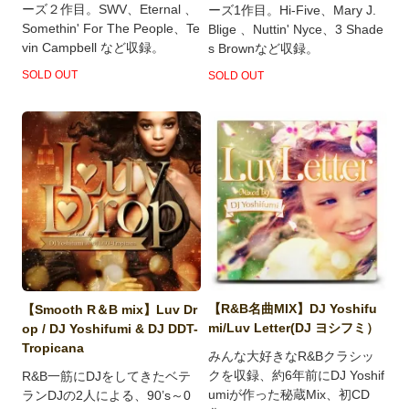
ーズ２作目。SWV、Eternal 、
ーズ1作目。Hi-Five、Mary J.
Somethin' For The People、Te
Blige 、Nuttin' Nyce、3 Shade
vin Campbell など収録。
s Brownなど収録。
SOLD OUT
SOLD OUT
【R&B名曲MIX】DJ Yoshifu
【Smooth R＆B mix】Luv Dr
mi/Luv Letter(DJ ヨシフミ）
op / DJ Yoshifumi & DJ DDT-
Tropicana
みんな大好きなR&Bクラシッ
クを収録、約6年前にDJ Yoshif
R&B一筋にDJをしてきたベテ
umiが作った秘蔵Mix、初CD
ランDJの2人による、90’s～0