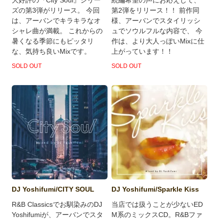
大好評の『City Soul』シリー
続編希望の声にお応えして、
ズの第3弾がリリース。 今回
第2弾をリリース！！ 前作同
は、アーバンでキラキラなオ
様、アーバンでスタイリッシ
シャレ曲が満載。 これからの
ュでソウルフルな内容で、 今
暑くなる季節にもピッタリ
作は、より大人っぽいMixに仕
な、気持ち良いMixです。
上がっています！！
SOLD OUT
SOLD OUT
DJ Yoshifumi/Sparkle Kiss
DJ Yoshifumi/CITY SOUL
当店では扱うことが少ないED
R&B Classicsでお馴染みのDJ
M系のミックスCD。R&Bファ
Yoshifumiが、アーバンでスタ