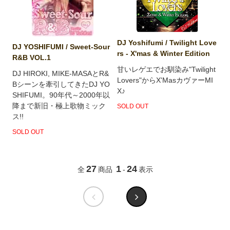
DJ Yoshifumi / Twilight Love
DJ YOSHIFUMI / Sweet-Sour
rs - X'mas & Winter Edition
R&B VOL.1
甘いレゲエでお馴染み"Twilight
DJ HIROKI, MIKE-MASAとR&
Lovers"からX'MasカヴァーMI
Bシーンを牽引してきたDJ YO
X♪
SHIFUMI。90年代～2000年以
降まで新旧・極上歌物ミック
SOLD OUT
ス!!
SOLD OUT
27
1
24
全
商品
-
表示