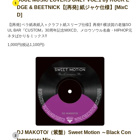
1
DGE & BEETNICK【[再発] 紙ジャケ仕様】[MixC
D]
【[再発] ペラ紙表紙入＋クラフト紙スリーブ仕様】再発!! 横須賀の老舗SO
UL BAR『CUSTOM』30周年記念MIXCD。メロウソウル名曲・HIPHOP元
ネタばかりをミックス!!
1,000円(税込1,100円)
DJ MAKOTO/（紫盤）Sweet Motion ～Black Con
2
temporary Mix～