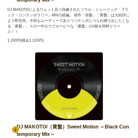
DJ MAKOTOによるウェット且つ洗練されたソウル・ミュージック「ブラ
ック・コンテンポラリー」MIXの続編。 前作「赤盤」「青盤」は大好評に
より即完売。今回もムーディーでありつつテンポにつられ踊り出したくな
る「黄盤」、スロー中心でグルービーな「紫盤」の2枚を同時リリー
ス！！
1,200円(税込1,320円)
DJ MAKOTO/（黄盤）Sweet Motion ～Black Con
3
temporary Mix～