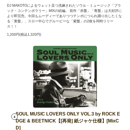
DJ MAKOTOによるウェット且つ洗練されたソウル・ミュージック「ブラ
ック・コンテンポラリー」MIXの続編。 前作「赤盤」「青盤」は大好評に
より即完売。今回もムーディーでありつつテンポにつられ踊り出したくな
る「黄盤」、スロー中心でグルービーな「紫盤」の2枚を同時リリー
ス！！
1,200円(税込1,320円)
SOUL MUSIC LOVERS ONLY VOL.3 by ROCK E
4
DGE & BEETNICK【[再発] 紙ジャケ仕様】[MixC
D]