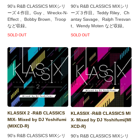
90's R&B CLASSICS MIXシリ
90's R&B CLASSICS MIXシリ
ーズ４作目。Guy 、Wreckx-N-
ーズ３作目。Teddy Riley、Ch
Effect 、Bobby Brown、Troop
antay Savage、Ralph Tresvan
など収録。
t、Wendy Moten など収録。
SOLD OUT
SOLD OUT
KLASSIX 2 -R&B CLASSICS
KLASSIX -R&B CLASSICS MI
MIX- Mixed by DJ Yoshifumi
X- Mixed by DJ Yoshifumi(MI
(MIXCD-R)
XCD-R)
90's R&B CLASSICS MIXシリ
90's R&B CLASSICS MIXシリ