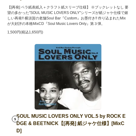
【[再発] ペラ紙表紙入＋クラフト紙スリーブ仕様】 ※ブックレットなし 要
望の多かった"SOUL MUSIC LOVERS ONLY"シリーズが紙ジャケ仕様で嬉
しい再発!! 横須賀の老舗Soul Bar『Custom』お墨付き!! 作り込まれたMix
が大好評の本格MixCD『Soul Music Lovers Only』第３弾。
1,500円(税込1,650円)
SOUL MUSIC LOVERS ONLY VOL.5 by ROCK E
5
DGE & BEETNICK【[再発] 紙ジャケ仕様】[MixC
D]