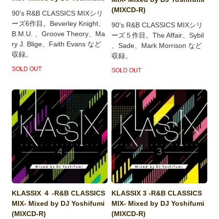
(MIXCD-R)
90's R&B CLASSICS MIXシリ
ーズ6作目。Beverley Knight、
90's R&B CLASSICS MIXシリ
B.M.U. 、Groove Theory、Ma
ーズ５作目。The Affair、Sybil
ry J. Blige、Faith Evans など
、Sade、Mark Morrison など
収録。
収録。
SOLD OUT
SOLD OUT
KLASSIX ４ -R&B CLASSICS
KLASSIX 3 -R&B CLASSICS
MIX- Mixed by DJ Yoshifumi
MIX- Mixed by DJ Yoshifumi
(MIXCD-R)
(MIXCD-R)