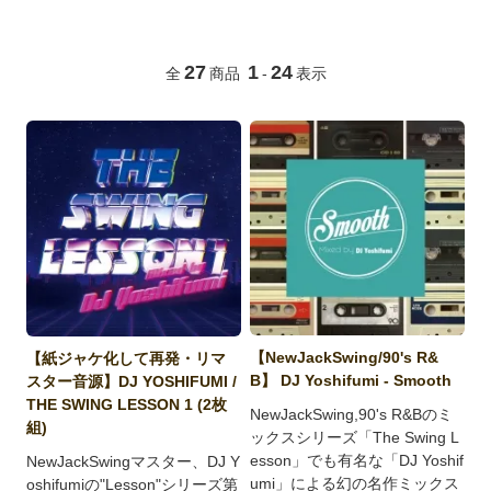
27
1
24
全
商品
-
表示
【NewJackSwing/90's R&
【紙ジャケ化して再発・リマ
B】 DJ Yoshifumi - Smooth
スター音源】DJ YOSHIFUMI /
THE SWING LESSON 1 (2枚
NewJackSwing,90's R&Bのミ
組)
ックスシリーズ「The Swing L
esson」でも有名な「DJ Yoshif
NewJackSwingマスター、DJ Y
umi」による幻の名作ミックス
oshifumiの"Lesson"シリーズ第