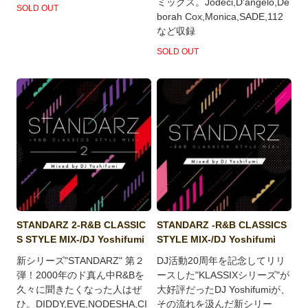
ミックス。Jodeci,D'angelo,De
SOLD OUT
borah Cox,Monica,SADE,112
など収録
SOLD OUT
STANDARZ 2-R&B CLASSIC
STANDARZ -R&B CLASSICS
S STYLE MIX-/DJ Yoshifumi
STYLE MIX-/DJ Yoshifumi
新シリーズ"STANDARZ" 第２
DJ活動20周年を記念してリリ
弾！2000年のド真ん中R&Bを
ースした"KLASSIXシリーズ"が
久々に聞きたくなった人はぜ
大好評だったDJ Yoshifumiが、
ひ。DIDDY,EVE,NODESHA,CI
その流れを汲んだ新シリー