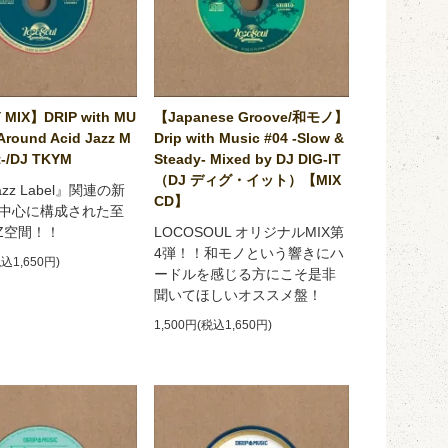
 MIX】DRIP with MU
【Japanese Groove/和モノ】
Around Acid Jazz M
Drip with Music #04 -Slow &
-/DJ TKYM
Steady- Mixed by DJ DIG-IT
（DJ ディグ・イット）【MIX
Jazz Label』関連の新
CD】
中心に構成された至
ZZ空間！！
LOCOSOUL オリジナルMIX第
4弾！！和モノという響きにハ
税込1,650円)
ードルを感じる方にこそ是非
聞いてほしいオススメ盤！
1,500円(税込1,650円)