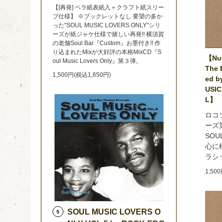
【[再発] ペラ紙表紙入＋クラフト紙スリー
ブ仕様】 ※ブックレットなし 要望の多か
った"SOUL MUSIC LOVERS ONLY"シリ
ーズが紙ジャケ仕様で嬉しい再発!! 横須賀
の老舗Soul Bar『Custom』お墨付き!! 作
り込まれたMixが大好評の本格MixCD『S
【Nu-
oul Music Lovers Only』第３弾。
The 
1,500円(税込1,650円)
ed b
USIC
L】
ロコ
ーズ第
SOU
心に
ラシ
1,50
SOUL MUSIC LOVERS O
5