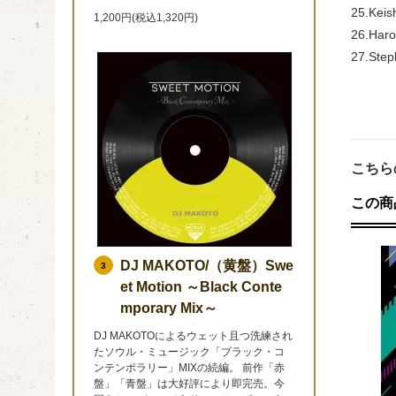
25.Keis
1,200円(税込1,320円)
26.Harol
27.Steph
こちら
この商
DJ MAKOTO/（黄盤）Swe
3
et Motion ～Black Conte
mporary Mix～
DJ MAKOTOによるウェット且つ洗練され
たソウル・ミュージック「ブラック・コ
ンテンポラリー」MIXの続編。 前作「赤
盤」「青盤」は大好評により即完売。今