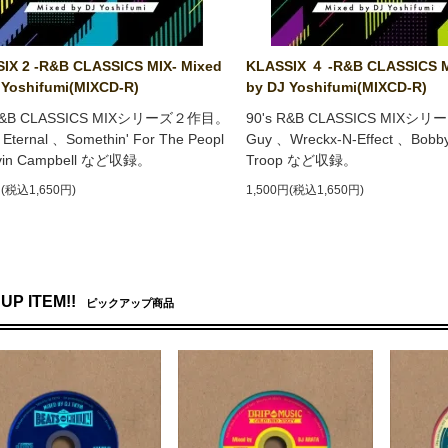
IX 2 -R&B CLASSICS MIX- Mixed
KLASSIX ４ -R&B CLASSICS M
 Yoshifumi(MIXCD-R)
by DJ Yoshifumi(MIXCD-R)
 R&B CLASSICS MIXシリーズ２作目。
90's R&B CLASSICS MIX
ternal 、Somethin' For The Peopl
Guy 、Wreckx-N-Effect 、Bobb
vin Campbell など収録。
Troop など収録。
円(税込1,650円)
1,500円(税込1,650円)
UP ITEM!!
ピックアップ商品