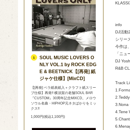
KLASSIX
info
DJ活動
シリー
今作は、
「ニュ
SOUL MUSIC LOVERS O
1
DJ Y
NLY VOL.1 by ROCK EDG
R&B C
E & BEETNICK【[再発] 紙
ジャケ仕様】[MixCD]
Track Li
【[再発] ペラ紙表紙入＋クラフト紙スリー
1.Forma
ブ仕様】再発!! 横須賀の老舗SOUL BAR
2.Teddy
『CUSTOM』30周年記念MIXCD。メロウ
ソウル名曲・HIPHOP元ネタばかりをミッ
3.Nona 
クス!!
4.Tene 
1,000円(税込1,100円)
5.Chant
6.Menag