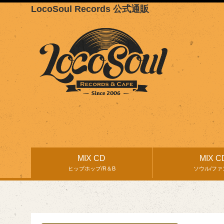
LocoSoul Records 公式通販
MIX CD
MIX C
ヒップホップ/R＆B
ソウル/ファ