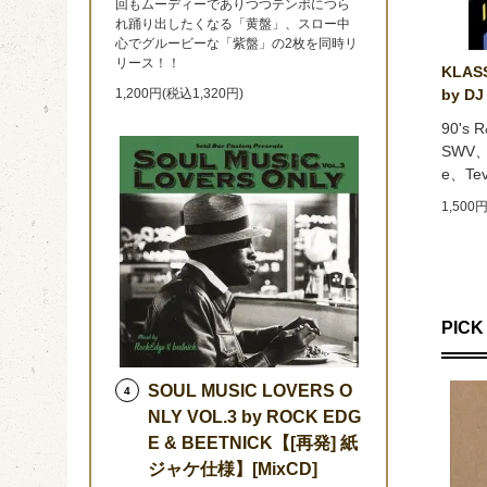
回もムーディーでありつつテンポにつら
れ踊り出したくなる「黄盤」、スロー中
心でグルービーな「紫盤」の2枚を同時リ
リース！！
KLASS
1,200円(税込1,320円)
by DJ
90's
SWV、E
e、Te
1,500
PICK 
SOUL MUSIC LOVERS O
4
NLY VOL.3 by ROCK EDG
E & BEETNICK【[再発] 紙
ジャケ仕様】[MixCD]