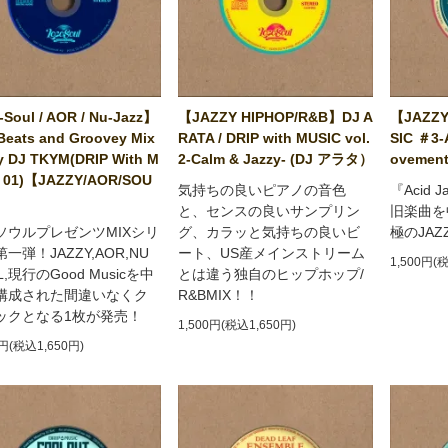
Soul / AOR / Nu-Jazz】
【JAZZY HIPHOP/R&B】DJ A
【JAZZY
Beats and Groovey Mix
RATA / DRIP with MUSIC vol.
SIC ＃3-
y DJ TKYM(DRIP With M
2-Calm & Jazzy- (DJ アラタ）
ovement
 01)【JAZZY/AOR/SOU
気持ちの良いピアノの音色
『Acid 
と、センスの良いサンプリン
旧楽曲を
ソウルプレゼンツMIXシリ
グ、カラッと気持ちの良いビ
極のJA
一弾！JAZZY,AOR,NU
ート、US産メインストリーム
1,500円(
L,現行のGood Musicを中
とは違う独自のヒップホップ/
構成された間違いなくク
R&BMIX！！
ックとなる1枚が発売！
1,500円(税込1,650円)
0円(税込1,650円)