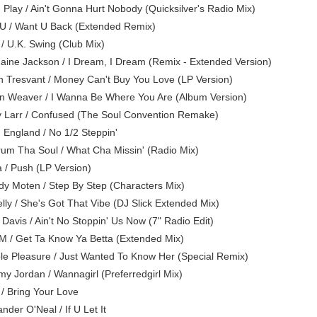
' Play / Ain't Gonna Hurt Nobody (Quicksilver's Radio Mix)
U / Want U Back (Extended Remix)
 / U.K. Swing (Club Mix)
aine Jackson / I Dream, I Dream (Remix - Extended Version)
h Tresvant / Money Can't Buy You Love (LP Version)
n Weaver / I Wanna Be Where You Are (Album Version)
y Larr / Confused (The Soul Convention Remake)
n England / No 1/2 Steppin'
um Tha Soul / What Cha Missin' (Radio Mix)
a / Push (LP Version)
y Moten / Step By Step (Characters Mix)
lly / She's Got That Vibe (DJ Slick Extended Mix)
Davis / Ain't No Stoppin' Us Now (7" Radio Edit)
M / Get Ta Know Ya Betta (Extended Mix)
le Pleasure / Just Wanted To Know Her (Special Remix)
my Jordan / Wannagirl (Preferredgirl Mix)
/ Bring Your Love
nder O'Neal / If U Let It