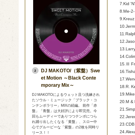
7.Kid 'N
8.Me-2-
9.Kreuz
10.Jerm
11.Ralp
12.Jaso
13.Larr
14.Coli
15.Ⅲ Fr
DJ MAKOTO/（紫盤）Swe
2
16.Tish
et Motion ～Black Conte
17.Wend
mporary Mix～
18.R. Ke
19.Mike 
DJ MAKOTOによるウェット且つ洗練され
たソウル・ミュージック「ブラック・コ
20.M & 
ンテンポラリー」MIXの続編。 前作「赤
21.Simp
盤」「青盤」は大好評により即完売。今
回もムーディーでありつつテンポにつら
22.Jere
れ踊り出したくなる「黄盤」、スロー中
23.CDB 
心でグルービーな「紫盤」の2枚を同時リ
24.Alexa
リース！！