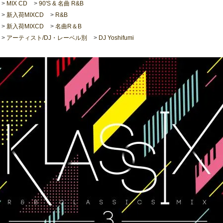
>
MIX CD
>
90'S & 名曲 R&B
>
新入荷MIXCD
>
R&B
>
新入荷MIXCD
>
名曲R＆B
>
アーティスト/DJ・レーベル別
>
DJ Yoshifumi