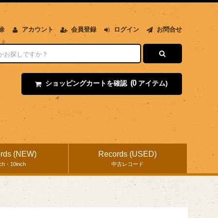
除
アカウント
会員登録
ログイン
お問合せ
(0
ショッピングカートを確認
アイテム)
rds (NEW)
Records (USED)
nch・10inch
中古レコード