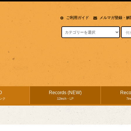
ご利用ガイド
メルマガ登録・解
D
Records (NEW)
Reco
ンク
12inch・LP
7i