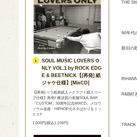
THE S
90年
新旧の歌
SOUL MUSIC LOVERS O
1
NLY VOL.1 by ROCK EDG
E & BEETNICK【[再発] 紙
RIHA
ジャケ仕様】[MixCD]
【[再発] ペラ紙表紙入＋クラフト紙スリー
R&B好
ブ仕様】再発!! 横須賀の老舗SOUL BAR
『CUSTOM』30周年記念MIXCD。メロウ
ソウル名曲・HIPHOP元ネタばかりをミッ
クス!!
1,000円(税込1,100円)
TRACK 