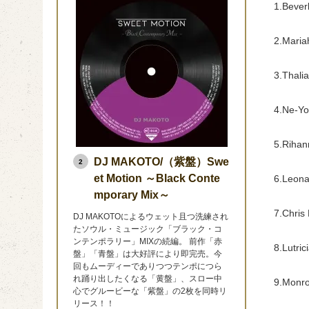
1.Beve
2.Mariah
3.Tha
4.N
5.Ri
DJ MAKOTO/（紫盤）Swe
2
et Motion ～Black Conte
6.Le
mporary Mix～
7.Chr
DJ MAKOTOによるウェット且つ洗練され
たソウル・ミュージック「ブラック・コ
ンテンポラリー」MIXの続編。 前作「赤
8.Lutr
盤」「青盤」は大好評により即完売。今
回もムーディーでありつつテンポにつら
れ踊り出したくなる「黄盤」、スロー中
9.
心でグルービーな「紫盤」の2枚を同時リ
リース！！