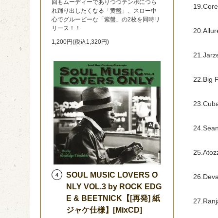
回もムーディーでありつつテンポにつら
19.Corey
れ踊り出したくなる「黄盤」、スロー中
心でグルービーな「紫盤」の2枚を同時リ
リース！！
20.Allur
1,200円(税込1,320円)
21.Jarz
22.Big P
23.Cuba
24.Sean 
25.Atozz
SOUL MUSIC LOVERS O
4
26.Deva
NLY VOL.3 by ROCK EDG
E & BEETNICK【[再発] 紙
27.Ranj
ジャケ仕様】[MixCD]