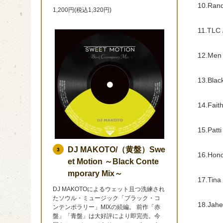
10.Ran
1,200円(税込1,320円)
11.TL
12.Men
13.
14.F
15.Pat
DJ MAKOTO/（黄盤）Swe
3
16
et Motion ～Black Conte
mporary Mix～
17.Tina 
DJ MAKOTOによるウェット且つ洗練され
たソウル・ミュージック「ブラック・コ
18.Jahe
ンテンポラリー」MIXの続編。 前作「赤
盤」「青盤」は大好評により即完売。今