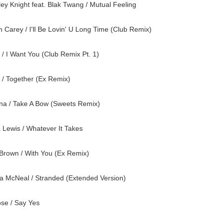
rley Knight feat. Blak Twang / Mutual Feeling
 Carey / I'll Be Lovin' U Long Time (Club Remix)
lia / I Want You (Club Remix Pt. 1)
e-Yo / Together (Ex Remix)
hanna / Take A Bow (Sweets Remix)
ona Lewis / Whatever It Takes
is Brown / With You (Ex Remix)
icia McNeal / Stranded (Extended Version)
Monrose / Say Yes