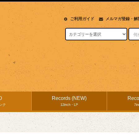
ご利用ガイド
メルマガ登録・解
D
Records (NEW)
Reco
ンク
12inch・LP
7i