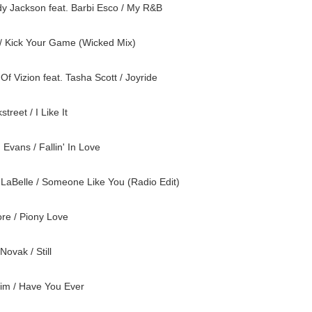
dy Jackson feat. Barbi Esco / My R&B
C / Kick Your Game (Wicked Mix)
 Of Vizion feat. Tasha Scott / Joyride
Blackstreet / I Like It
aith Evans / Fallin' In Love
ti LaBelle / Someone Like You (Radio Edit)
.Honore / Piony Love
Novak / Still
im / Have You Ever