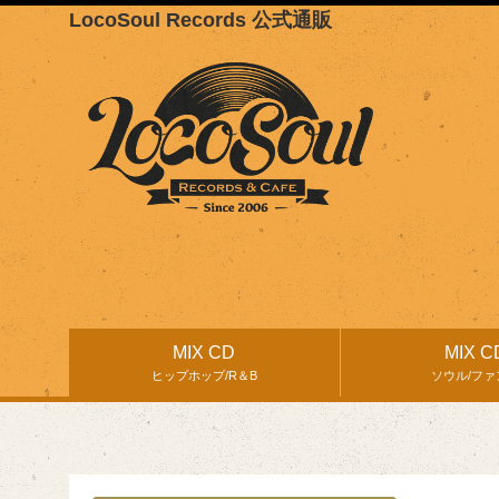
LocoSoul Records 公式通販
MIX CD
MIX C
ヒップホップ/R＆B
ソウル/ファ