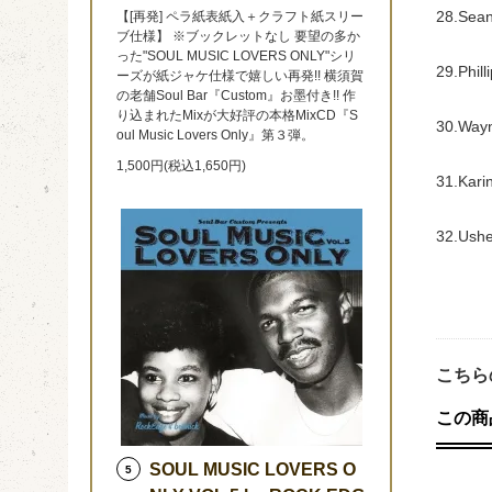
28.Sean
【[再発] ペラ紙表紙入＋クラフト紙スリー
ブ仕様】 ※ブックレットなし 要望の多か
った"SOUL MUSIC LOVERS ONLY"シリ
29.Phill
ーズが紙ジャケ仕様で嬉しい再発!! 横須賀
の老舗Soul Bar『Custom』お墨付き!! 作
り込まれたMixが大好評の本格MixCD『S
30.Wayn
oul Music Lovers Only』第３弾。
1,500円(税込1,650円)
31.Kari
32.Ushe
こちら
この商
SOUL MUSIC LOVERS O
5