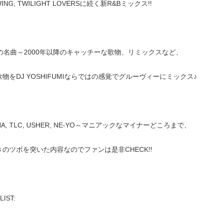
WING, TWILIGHT LOVERSに続く新R&Bミックス!!
代の名曲～2000年以降のキャッチーな歌物、リミックスなど、
物をDJ YOSHIFUMIならではの感覚でグルーヴィーにミックス♪
NNA, TLC, USHER, NE-YO～マニアックなマイナーどころまで、
きのツボを突いた内容なのでファンは是非CHECK!!
LIST: