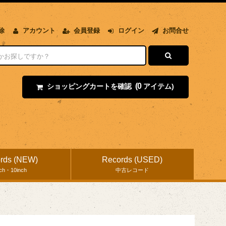
除
アカウント
会員登録
ログイン
お問合せ
(0
ショッピングカートを確認
アイテム)
rds (NEW)
Records (USED)
nch・10inch
中古レコード