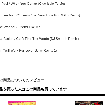
 Paul / When You Gonna (Give It Up To Me)
ip Leo feat. CJ Lewis / Let Your Love Run Wild (Remix)
e Wonder / Friend Like Me
na Pasian / Can't Find The Words (DJ Smooth Remix)
r / Will Work For Love (Berry Remix 1)
の商品についてのレビュー
品を買った人はこの商品も買っています