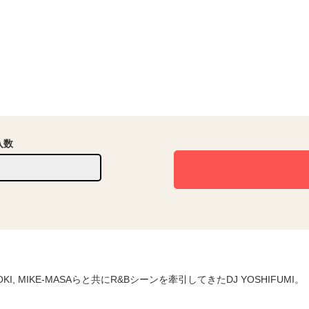
入数
ROKI, MIKE-MASAらと共にR&Bシーンを牽引してきたDJ YOSHIFUMI。