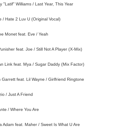
 "Latif" Williams / Last Year, This Year
e / Hate 2 Luv U (Original Vocal)
ee Monet feat. Eve / Yeah
unisher feat. Joe / Still Not A Player (X-Mix)
n Link feat. Mya / Sugar Daddy (Mix Factor)
Garrett feat. Lil Wayne / Girlfriend Ringtone
io / Just A Friend
nte / Where You Are
a Adam feat. Maher / Sweet Is What U Are