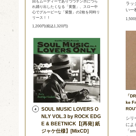
回もムーディーでありつつテンポにつら
ラッ
れ踊り出したくなる「黄盤」、スロー中
い一
心でグルービーな「紫盤」の2枚を同時リ
リース！！
1,50
1,200円(税込1,320円)
「DRI
ke F
ROU
SOUL MUSIC LOVERS O
4
NLY VOL.3 by ROCK EDG
シリ
E & BEETNICK【[再発] 紙
によ
ジャケ仕様】[MixCD]
「sm