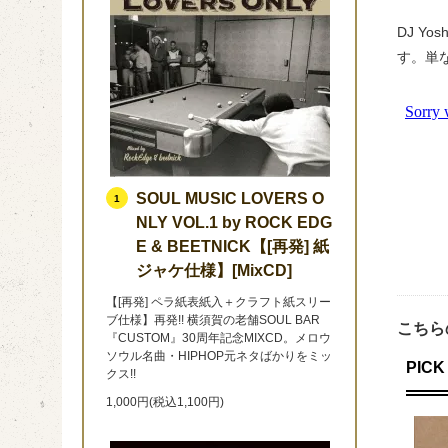
DJ Y
す。単
SOUL MUSIC LOVERS O
1
NLY VOL.1 by ROCK EDG
E & BEETNICK【[再発] 紙
ジャケ仕様】[MixCD]
【[再発] ペラ紙表紙入＋クラフト紙スリー
ブ仕様】再発!! 横須賀の老舗SOUL BAR
こちら
『CUSTOM』30周年記念MIXCD。メロウ
ソウル名曲・HIPHOP元ネタばかりをミッ
PICK 
クス!!
1,000円(税込1,100円)