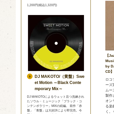
1,200円(税込1,320円)
【Jaz
Musi
by 
CD
DJ MAKOTO/（黄盤）Swe
3
ロコ
et Motion ～Black Conte
ーズ
mporary Mix～
ムース
製作
DJ MAKOTOによるウェット且つ洗練され
オンリ
たソウル・ミュージック「ブラック・コ
ンテンポラリー」MIXの続編。 前作「赤
る楽
盤」「青盤」は大好評により即完売。今
く。 