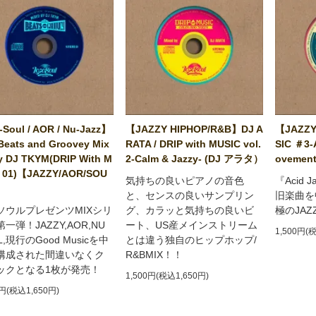
Soul / AOR / Nu-Jazz】
【JAZZY HIPHOP/R&B】DJ A
【JAZZY
Beats and Groovey Mix
RATA / DRIP with MUSIC vol.
SIC ＃3-
y DJ TKYM(DRIP With M
2-Calm & Jazzy- (DJ アラタ）
ovement
 01)【JAZZY/AOR/SOU
気持ちの良いピアノの音色
『Acid 
と、センスの良いサンプリン
旧楽曲を
ソウルプレゼンツMIXシリ
グ、カラッと気持ちの良いビ
極のJA
一弾！JAZZY,AOR,NU
ート、US産メインストリーム
1,500円(
L,現行のGood Musicを中
とは違う独自のヒップホップ/
構成された間違いなくク
R&BMIX！！
ックとなる1枚が発売！
1,500円(税込1,650円)
0円(税込1,650円)