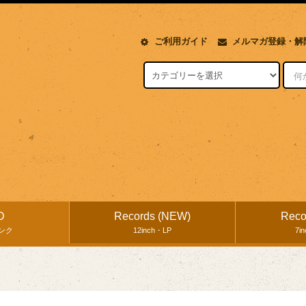
ご利用ガイド
メルマガ登録・解
D
Records (NEW)
Reco
ンク
12inch・LP
7i