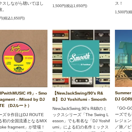
クスしながら聴いてほし
ス！
1,500円(税込1,650円)
枚。
1,500円(
0円(税込1,650円)
Summer 
PwithMUSIC #9」- Smo
【NewJackSwing/90's R&
DJ GORI
ragment - /Mixed by DJ
B】 DJ Yoshifumi - Smooth
TE （DJルート）
『GO-G
NewJackSwing,90's R&Bのミ
ーズでも
ーズ９作目はDJ ROUTE
ックスシリーズ「The Swing L
レジェン
る初の全国流通となるMIX
esson」でも有名な「DJ Yoshif
／旅／ビ
oke fragment」が登場！
umi」による幻の名作ミックス