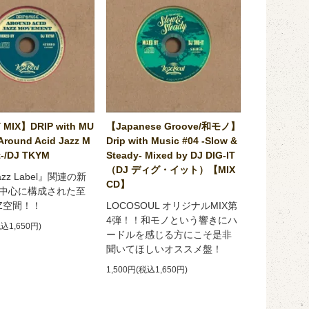
 MIX】DRIP with MU
【Japanese Groove/和モノ】
Around Acid Jazz M
Drip with Music #04 -Slow &
-/DJ TKYM
Steady- Mixed by DJ DIG-IT
（DJ ディグ・イット）【MIX
Jazz Label』関連の新
CD】
中心に構成された至
ZZ空間！！
LOCOSOUL オリジナルMIX第
4弾！！和モノという響きにハ
税込1,650円)
ードルを感じる方にこそ是非
聞いてほしいオススメ盤！
1,500円(税込1,650円)