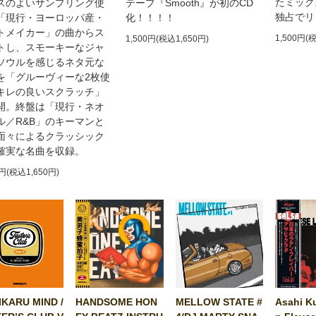
たミック
スのよいサンプリング使
テープ『Smooth』が初のCD
独占でリ
「現行・ヨーロッパ産・
化！！！！
トメイカー」の曲からス
1,500円(
1,500円(税込1,650円)
トし、スモーキーなジャ
ソウルを感じるネタ元な
を「グルーヴィーな2枚使
キレの良いスクラッチ」
開。終盤は「現行・ネオ
ル／R&B」のキーマンと
面々によるクラッシック
確実な名曲を収録。
0円(税込1,650円)
IKARU MIND /
HANDSOME HON
MELLOW STATE #
Asahi Ku