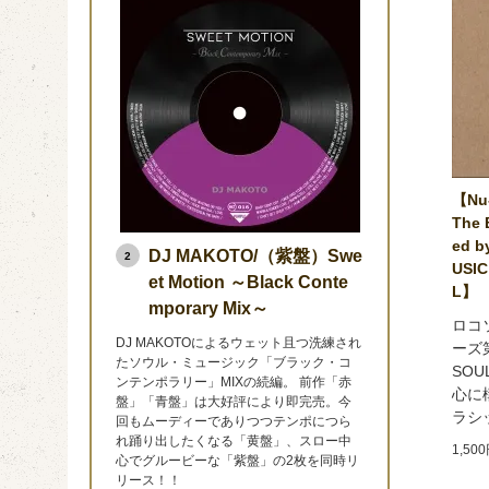
【Nu-
The 
ed b
DJ MAKOTO/（紫盤）Swe
2
USIC
et Motion ～Black Conte
L】
mporary Mix～
ロコ
DJ MAKOTOによるウェット且つ洗練され
ーズ第
たソウル・ミュージック「ブラック・コ
SOU
ンテンポラリー」MIXの続編。 前作「赤
心に
盤」「青盤」は大好評により即完売。今
ラシ
回もムーディーでありつつテンポにつら
れ踊り出したくなる「黄盤」、スロー中
1,50
心でグルービーな「紫盤」の2枚を同時リ
リース！！