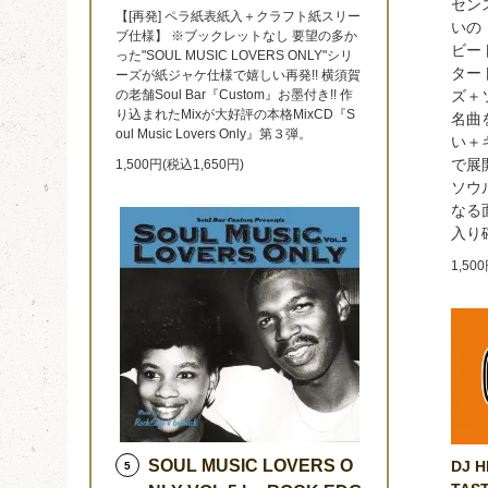
セン
【[再発] ペラ紙表紙入＋クラフト紙スリー
いの
ブ仕様】 ※ブックレットなし 要望の多か
ビー
った"SOUL MUSIC LOVERS ONLY"シリ
ター
ーズが紙ジャケ仕様で嬉しい再発!! 横須賀
の老舗Soul Bar『Custom』お墨付き!! 作
ズ＋
り込まれたMixが大好評の本格MixCD『S
名曲
oul Music Lovers Only』第３弾。
い＋
で展
1,500円(税込1,650円)
ソウ
なる
入り
1,50
SOUL MUSIC LOVERS O
DJ H
5