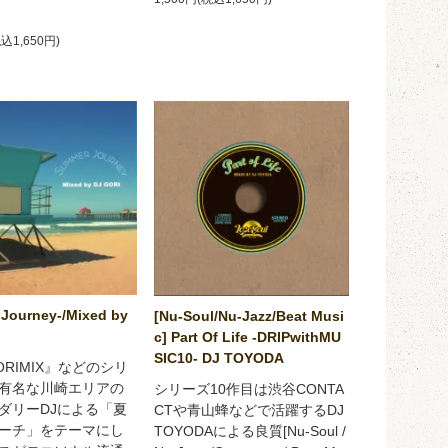
税込1,650円)
Journey-/Mixed by
[Nu-Soul/Nu-Jazz/Beat Musi
c] Part Of Life -DRIPwithMU
SIC10- DJ TOYODA
ORIMIX』などのシリ
有名な川崎エリアの
シリーズ10作目は渋谷CONTA
ダリーDJによる「夏
CTや青山蜂などで活躍するDJ
ーチ」をテーマにし
TOYODAによる良質[Nu-Soul /