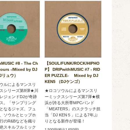
hMUSIC #8 - The Ch
【SOUL/FUNK/ROCK/HIPHO
Hours -/Mixed by DJ
P】 DRIPwithMUSIC #7 - RID
DJリュウ）
ER PUZZLE- Mixed by DJ
KEN5 （DJケンゴ）
ウルによるマンスリ
スシリーズ第8弾★川
★ロコソウルによるマンスリ
レジェンドDJが奇跡
ーミックスシリーズ第7弾★横
ス。「サンプリング
浜が誇る大所帯MPCバンド
となるジャズ、フュ
「MEATERS」のスクラッチ担
、ソウルとヒップホ
当「DJ KEN５」による7年ぶ
行のR&Bなどを織り
りとなる新作が登場！
絶スキルフルミック
1,500円(税込1,650円)