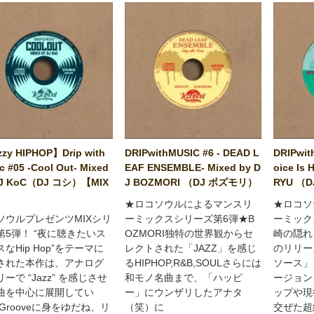
zy HIPHOP】Drip with
DRIPwithMUSIC #6 - DEAD L
DRIPwit
c #05 -Cool Out- Mixed
EAF ENSEMBLE- Mixed by D
oice Is 
DJ KoC（DJ コシ）【MIX
J BOZMORI （DJ ボズモリ）
RYU （
】
★ロコソウルによるマンスリ
★ロコソ
ソウルプレゼンツMIXシリ
ーミックスシリーズ第6弾★B
ーミック
第5弾！ “夜に聴きたいス
OZMORI独特の世界観からセ
崎の隠れ
なHip Hop”をテーマに
レクトされた「JAZZ」を感じ
のリリー
された本作は、アナログ
るHIPHOP,R&B,SOULさらには
ソース」
ーで “Jazz” を感じさせ
和モノ名曲まで、「ハッピ
ージョン
曲を中心に展開してい
ー」にウンザリしたアナタ
ップや現
Grooveに身をゆだね、リ
（笑）に
交ぜた超