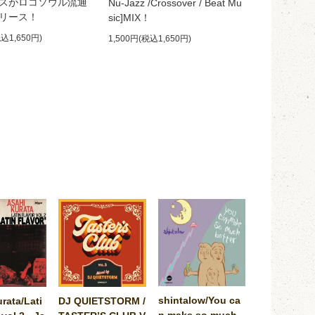
スがロコソウル流通
Nu-Jazz /Crossover / Beat Mu
リース！
sic]MIX！
税込1,650円)
1,500円(税込1,650円)
shintalow/You ca
rata/Lati
DJ QUIETSTORM /
n make so much