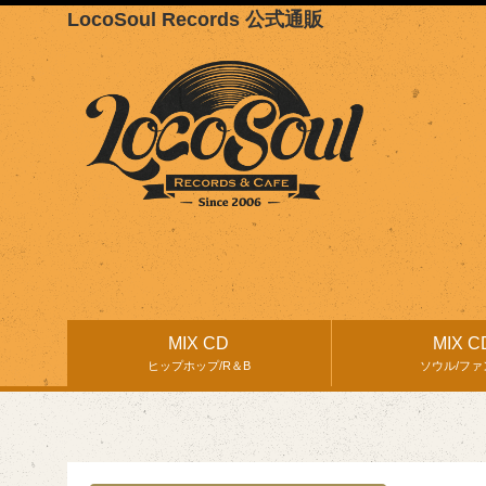
LocoSoul Records 公式通販
MIX CD
MIX C
ヒップホップ/R＆B
ソウル/ファ