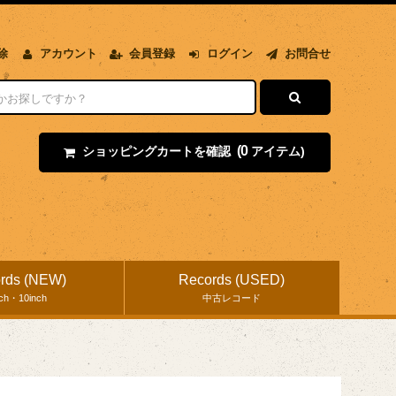
除
アカウント
会員登録
ログイン
お問合せ
(0
ショッピングカートを確認
アイテム)
rds (NEW)
Records (USED)
nch・10inch
中古レコード