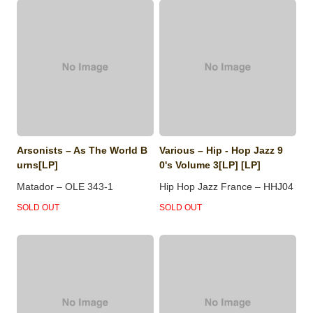
Arsonists – As The World B
Various – Hip - Hop Jazz 9
urns[LP]
0's Volume 3[LP] [LP]
Matador – OLE 343-1
Hip Hop Jazz France – HHJ04
SOLD OUT
SOLD OUT