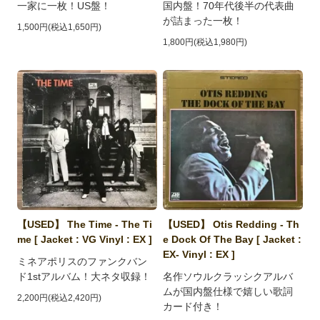
一家に一枚！US盤！
国内盤！70年代後半の代表曲
が詰まった一枚！
1,500円(税込1,650円)
1,800円(税込1,980円)
【USED】 The Time - The Ti
【USED】 Otis Redding - Th
me [ Jacket : VG Vinyl : EX ]
e Dock Of The Bay [ Jacket :
EX- Vinyl : EX ]
ミネアポリスのファンクバン
ド1stアルバム！大ネタ収録！
名作ソウルクラッシクアルバ
ムが国内盤仕様で嬉しい歌詞
2,200円(税込2,420円)
カード付き！