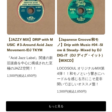
【JAZZY MIX】DRIP with M
【Japanese Groove/和モ
USIC ＃3-Around Acid Jazz
ノ】Drip with Music #04 -Sl
Movement-/DJ TKYM
ow & Steady- Mixed by DJ
DIG-IT（DJ ディグ・イット）
『Acid Jazz Label』関連の新
【MIXCD】
旧楽曲を中心に構成された至
極のJAZZ空間！！
LOCOSOUL オリジナルMIX第
4弾！！和モノという響きにハ
1,500円(税込1,650円)
ードルを感じる方にこそ是非
聞いてほしいオススメ盤！
1,500円(税込1,650円)
もっと見る