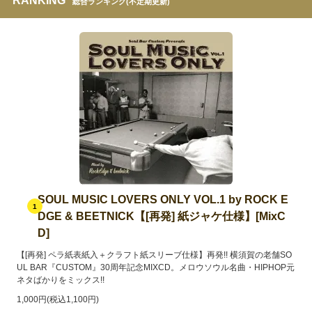
RANKING
総合ランキング(不定期更新)
SOUL MUSIC LOVERS ONLY VOL.1 by ROCK E
1
DGE & BEETNICK【[再発] 紙ジャケ仕様】[MixC
D]
【[再発] ペラ紙表紙入＋クラフト紙スリーブ仕様】再発!! 横須賀の老舗SO
UL BAR『CUSTOM』30周年記念MIXCD。メロウソウル名曲・HIPHOP元
ネタばかりをミックス!!
1,000円(税込1,100円)