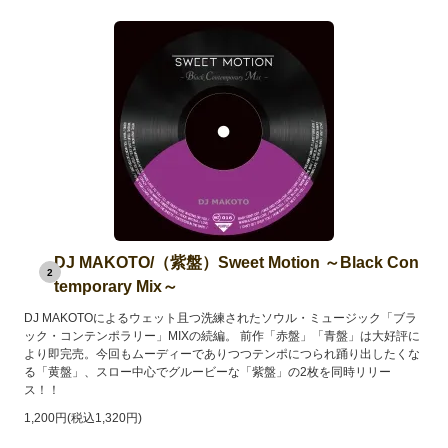
DJ MAKOTO/（紫盤）Sweet Motion ～Black Con
2
temporary Mix～
DJ MAKOTOによるウェット且つ洗練されたソウル・ミュージック「ブラ
ック・コンテンポラリー」MIXの続編。 前作「赤盤」「青盤」は大好評に
より即完売。今回もムーディーでありつつテンポにつられ踊り出したくな
る「黄盤」、スロー中心でグルービーな「紫盤」の2枚を同時リリー
ス！！
1,200円(税込1,320円)