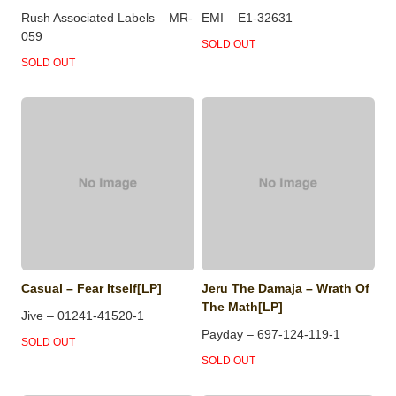
Rush Associated Labels – MR-
EMI – E1-32631
059
SOLD OUT
SOLD OUT
Casual – Fear Itself[LP]
Jeru The Damaja – Wrath Of
The Math[LP]
Jive – 01241-41520-1
Payday – 697-124-119-1
SOLD OUT
SOLD OUT