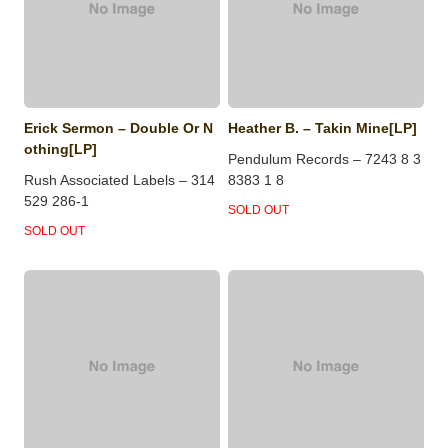
Erick Sermon – Double Or N
Heather B. – Takin Mine[LP]
othing[LP]
Pendulum Records – 7243 8 3
Rush Associated Labels – 314
8383 1 8
529 286-1
SOLD OUT
SOLD OUT