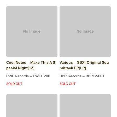
Cool Notes – Make This A S
Various – SBX! Original Sou
pecial Night[12]
ndtrack EP[LP]
PWL Records – PWLT 200
BBP Records – BBP12-001
SOLD OUT
SOLD OUT