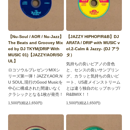
【Nu-Soul / AOR / Nu-Jazz】
【JAZZY HIPHOP/R&B】DJ
The Beats and Groovey Mix
ARATA / DRIP with MUSIC v
ed by DJ TKYM(DRIP With
ol.2-Calm & Jazzy- (DJ アラ
MUSIC 01)【JAZZY/AOR/SO
タ）
UL】
気持ちの良いピアノの音色
ロコソウルプレゼンツMIXシ
と、センスの良いサンプリン
リーズ第一弾！JAZZY,AOR,N
グ、カラッと気持ちの良いビ
U SOUL,現行のGood Musicを
ート、US産メインストリーム
中心に構成された間違いなく
とは違う独自のヒップホップ/
クラシックとなる1枚が発売！
R&BMIX！！
1,500円(税込1,650円)
1,500円(税込1,650円)