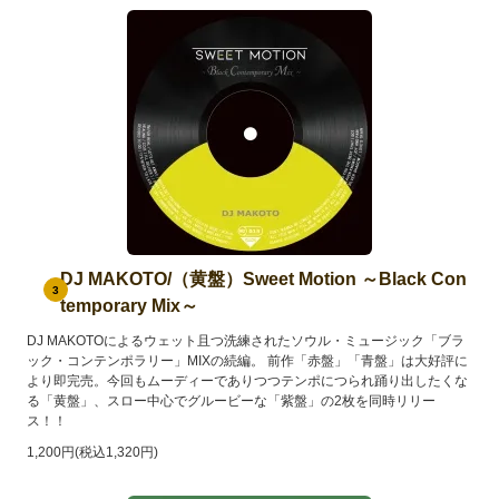
DJ MAKOTO/（黄盤）Sweet Motion ～Black Con
3
temporary Mix～
DJ MAKOTOによるウェット且つ洗練されたソウル・ミュージック「ブラ
ック・コンテンポラリー」MIXの続編。 前作「赤盤」「青盤」は大好評に
より即完売。今回もムーディーでありつつテンポにつられ踊り出したくな
る「黄盤」、スロー中心でグルービーな「紫盤」の2枚を同時リリー
ス！！
1,200円(税込1,320円)