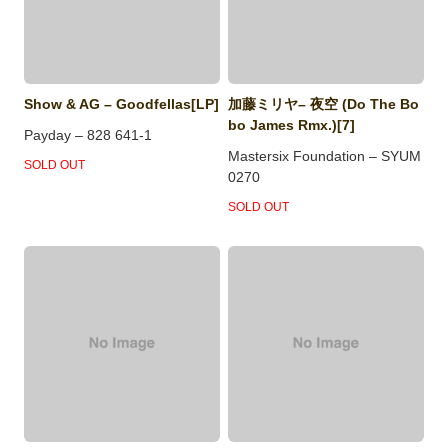
Show & AG – Goodfellas[LP]
加藤ミリヤ– 夜空 (Do The Bo
bo James Rmx.)[7]
Payday – 828 641-1
Mastersix Foundation – SYUM
SOLD OUT
0270
SOLD OUT