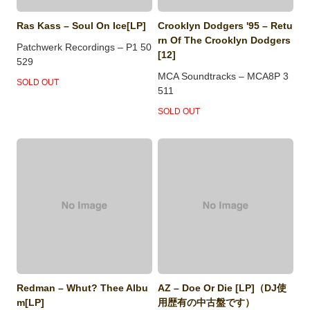
Ras Kass – Soul On Ice[LP]
Crooklyn Dodgers '95 – Retu
rn Of The Crooklyn Dodgers
Patchwerk Recordings – P1 50
[12]
529
MCA Soundtracks – MCA8P 3
SOLD OUT
511
SOLD OUT
Redman – Whut? Thee Albu
AZ – Doe Or Die [LP]（DJ使
m[LP]
用歴有の中古盤です）