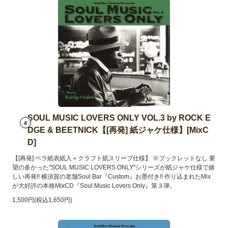
SOUL MUSIC LOVERS ONLY VOL.3 by ROCK E
4
DGE & BEETNICK【[再発] 紙ジャケ仕様】[MixC
D]
【[再発] ペラ紙表紙入＋クラフト紙スリーブ仕様】 ※ブックレットなし 要
望の多かった"SOUL MUSIC LOVERS ONLY"シリーズが紙ジャケ仕様で嬉
しい再発!! 横須賀の老舗Soul Bar『Custom』お墨付き!! 作り込まれたMix
が大好評の本格MixCD『Soul Music Lovers Only』第３弾。
1,500円(税込1,650円)