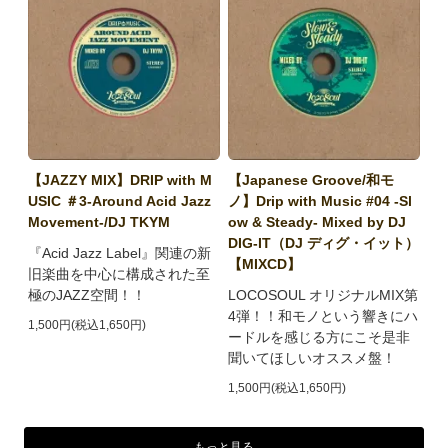
【JAZZY MIX】DRIP with M
【Japanese Groove/和モ
USIC ＃3-Around Acid Jazz
ノ】Drip with Music #04 -Sl
Movement-/DJ TKYM
ow & Steady- Mixed by DJ
DIG-IT（DJ ディグ・イット）
『Acid Jazz Label』関連の新
【MIXCD】
旧楽曲を中心に構成された至
極のJAZZ空間！！
LOCOSOUL オリジナルMIX第
4弾！！和モノという響きにハ
1,500円(税込1,650円)
ードルを感じる方にこそ是非
聞いてほしいオススメ盤！
1,500円(税込1,650円)
もっと見る