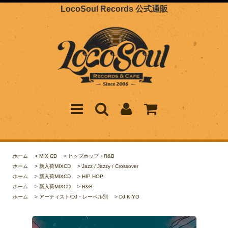
LocoSoul Records 公式通販
ホーム
>
MIX CD
>
ヒップホップ・R&B
ホーム
>
新入荷MIXCD
>
Jazz / Jazzy / Crossover
ホーム
>
新入荷MIXCD
>
HIP HOP
ホーム
>
新入荷MIXCD
>
R&B
ホーム
>
アーティスト/DJ・レーベル別
>
DJ KIYO