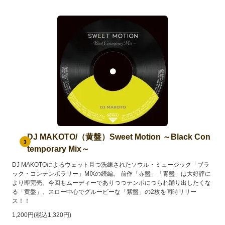
DJ MAKOTO/（黄盤）Sweet Motion ～Black Con
3
temporary Mix～
DJ MAKOTOによるウェット且つ洗練されたソウル・ミュージック「ブラ
ック・コンテンポラリー」MIXの続編。 前作「赤盤」「青盤」は大好評に
より即完売。今回もムーディーでありつつテンポにつられ踊り出したくな
る「黄盤」、スロー中心でグルービーな「紫盤」の2枚を同時リリー
ス！！
1,200円(税込1,320円)