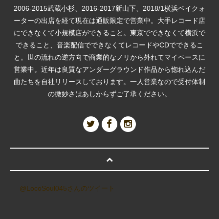
2006-2015武蔵小杉、2016-2017新山下、2018/1横浜ベイクォ
ーターの出店を経て現在は通販限定で営業中。大手レコード店
にできなくて小規模店ができること。東京でできなくて横浜で
できること、音楽配信でできなくてレコードやCDでできるこ
と。世の流れの逆方向で商業的なノリから外れてマイペースに
営業中。近年は良質なアンダーグラウンド作品から惚れ込んだ
曲たちを自社リリースしております。一人営業なので受付体制
の微妙さはあしからずご了承ください。
@LocoSoul045さんのツイート