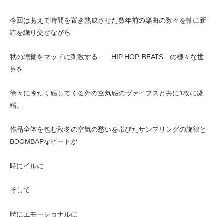
今回はあえて時間を置き熟成させた数年前の楽曲の数々を軸に新
譜を織り交ぜながら
秋の聴覚をマッドに刺激する HIP HOP, BEATS の様々な世
界を
徐々に冷たく感じてくる外の空気感のヴァイブスと共に1枚に凝
縮。
作品全体を包む秋冬の空気の愁いを帯びたサンプリングの旋律と
BOOMBAPなビートが
時にイルに
そして
時にエモーショナルに