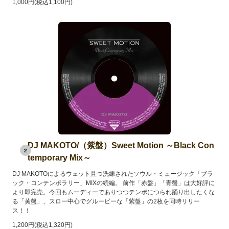
1,000円(税込1,100円)
DJ MAKOTO/（紫盤）Sweet Motion ～Black Con
2
temporary Mix～
DJ MAKOTOによるウェット且つ洗練されたソウル・ミュージック「ブラ
ック・コンテンポラリー」MIXの続編。 前作「赤盤」「青盤」は大好評に
より即完売。今回もムーディーでありつつテンポにつられ踊り出したくな
る「黄盤」、スロー中心でグルービーな「紫盤」の2枚を同時リリー
ス！！
1,200円(税込1,320円)