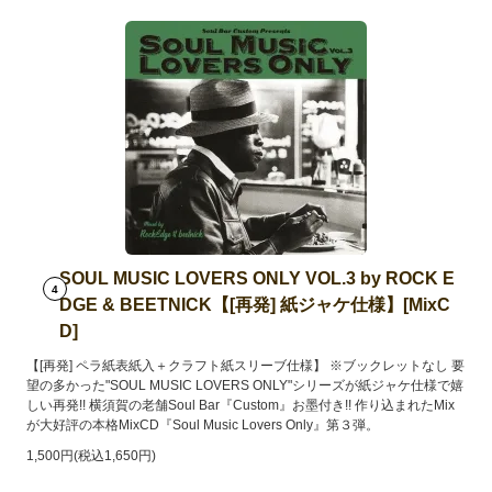
SOUL MUSIC LOVERS ONLY VOL.3 by ROCK E
4
DGE & BEETNICK【[再発] 紙ジャケ仕様】[MixC
D]
【[再発] ペラ紙表紙入＋クラフト紙スリーブ仕様】 ※ブックレットなし 要
望の多かった"SOUL MUSIC LOVERS ONLY"シリーズが紙ジャケ仕様で嬉
しい再発!! 横須賀の老舗Soul Bar『Custom』お墨付き!! 作り込まれたMix
が大好評の本格MixCD『Soul Music Lovers Only』第３弾。
1,500円(税込1,650円)