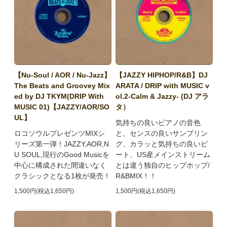
【Nu-Soul / AOR / Nu-Jazz】
【JAZZY HIPHOP/R&B】DJ
The Beats and Groovey Mix
ARATA / DRIP with MUSIC v
ed by DJ TKYM(DRIP With
ol.2-Calm & Jazzy- (DJ アラ
MUSIC 01)【JAZZY/AOR/SO
タ）
UL】
気持ちの良いピアノの音色
ロコソウルプレゼンツMIXシ
と、センスの良いサンプリン
リーズ第一弾！JAZZY,AOR,N
グ、カラッと気持ちの良いビ
U SOUL,現行のGood Musicを
ート、US産メインストリーム
中心に構成された間違いなく
とは違う独自のヒップホップ/
クラシックとなる1枚が発売！
R&BMIX！！
1,500円(税込1,650円)
1,500円(税込1,650円)