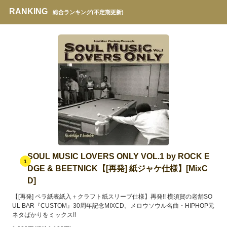
RANKING
総合ランキング(不定期更新)
SOUL MUSIC LOVERS ONLY VOL.1 by ROCK E
1
DGE & BEETNICK【[再発] 紙ジャケ仕様】[MixC
D]
【[再発] ペラ紙表紙入＋クラフト紙スリーブ仕様】再発!! 横須賀の老舗SO
UL BAR『CUSTOM』30周年記念MIXCD。メロウソウル名曲・HIPHOP元
ネタばかりをミックス!!