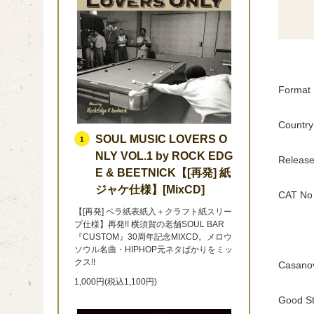
Format 
Country
SOUL MUSIC LOVERS O
1
NLY VOL.1 by ROCK EDG
Release
E & BEETNICK【[再発] 紙
ジャケ仕様】[MixCD]
CAT No
【[再発] ペラ紙表紙入＋クラフト紙スリー
ブ仕様】再発!! 横須賀の老舗SOUL BAR
『CUSTOM』30周年記念MIXCD。メロウ
ソウル名曲・HIPHOP元ネタばかりをミッ
クス!!
Casano
1,000円(税込1,100円)
Good St