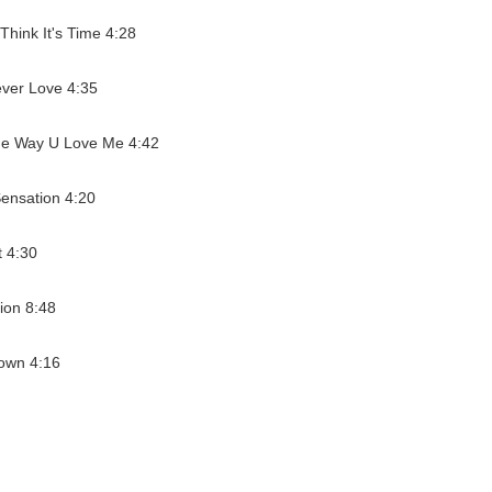
Think It's Time 4:28
ver Love 4:35
e Way U Love Me 4:42
ensation 4:20
t 4:30
ion 8:48
own 4:16