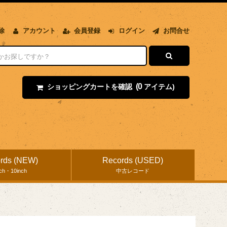
除
アカウント
会員登録
ログイン
お問合せ
(0
ショッピングカートを確認
アイテム)
rds (NEW)
Records (USED)
nch・10inch
中古レコード