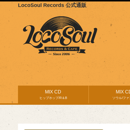
LocoSoul Records 公式通販
MIX CD
MIX C
ヒップホップ/R＆B
ソウル/ファ