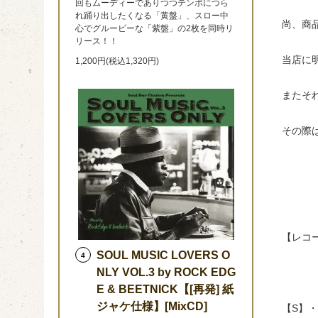
回もムーディーでありつつテンポにつら
れ踊り出したくなる「黄盤」、スロー中
尚、商
心でグルービーな「紫盤」の2枚を同時リ
リース！！
当店に
1,200円(税込1,320円)
またそ
その際
【レコ
SOUL MUSIC LOVERS O
4
NLY VOL.3 by ROCK EDG
E & BEETNICK【[再発] 紙
ジャケ仕様】[MixCD]
【S】