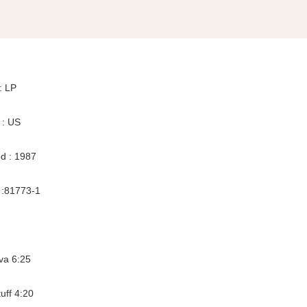
: LP
 : US
d : 1987
 :81773-1
va 6:25
uff 4:20