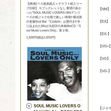
【[再発] ペラ紙表紙入＋クラフト紙スリー
ブ仕様】 ※ブックレットなし 要望の多か
【NM
った"SOUL MUSIC LOVERS ONLY"シリ
ーズが紙ジャケ仕様で嬉しい再発!! 横須賀
【EX
の老舗Soul Bar『Custom』お墨付き!! 作
り込まれたMixが大好評の本格MixCD『S
oul Music Lovers Only』第３弾。
【EX
1,500円(税込1,650円)
【VG
【VG
【VG
SOUL MUSIC LOVERS O
5
【ジャ