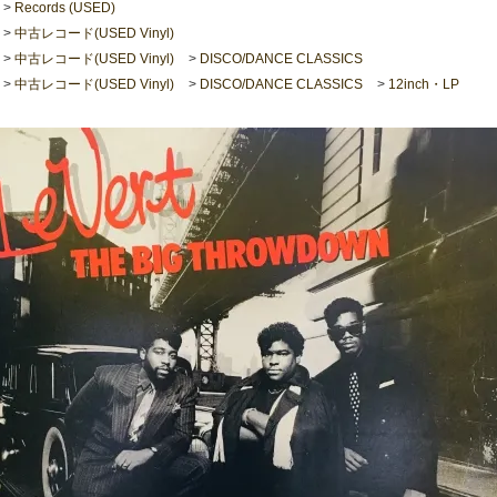
>
Records (USED)
>
中古レコード(USED Vinyl)
>
中古レコード(USED Vinyl)
>
DISCO/DANCE CLASSICS
>
中古レコード(USED Vinyl)
>
DISCO/DANCE CLASSICS
>
12inch・LP