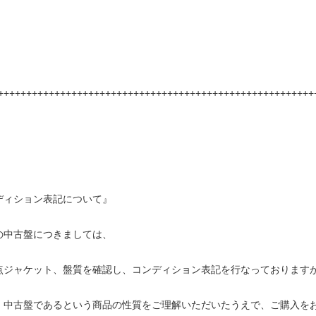
++++++++++++++++++++++++++++++++++++++++++++++++++++++++
ディション表記について』
の中古盤につきましては、
点ジャケット、盤質を確認し、コンディション表記を行なっております
・中古盤であるという商品の性質をご理解いただいたうえで、ご購入を