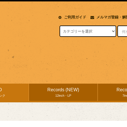
ご利用ガイド
メルマガ登録・解
D
Records (NEW)
Reco
ンク
12inch・LP
7i