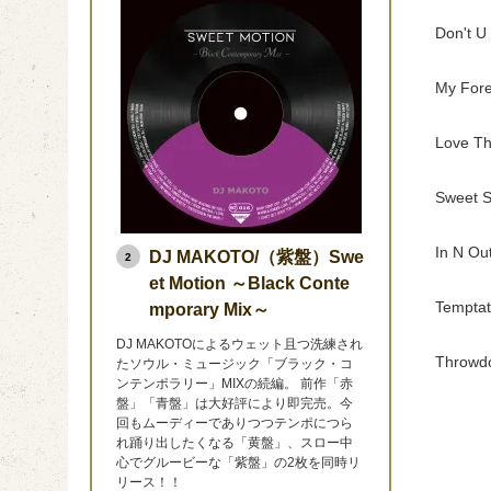
Don't U 
My Fore
Love Th
Sweet S
In N Ou
DJ MAKOTO/（紫盤）Swe
2
et Motion ～Black Conte
Temptat
mporary Mix～
DJ MAKOTOによるウェット且つ洗練され
Throwd
たソウル・ミュージック「ブラック・コ
ンテンポラリー」MIXの続編。 前作「赤
盤」「青盤」は大好評により即完売。今
回もムーディーでありつつテンポにつら
れ踊り出したくなる「黄盤」、スロー中
心でグルービーな「紫盤」の2枚を同時リ
リース！！