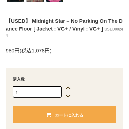
【USED】 Midnight Star ‎– No Parking On The D
ance Floor [ Jacket : VG+ / Vinyl : VG+ ]
USED0024
4
980円(税込1,078円)
購入数
カートに入れる