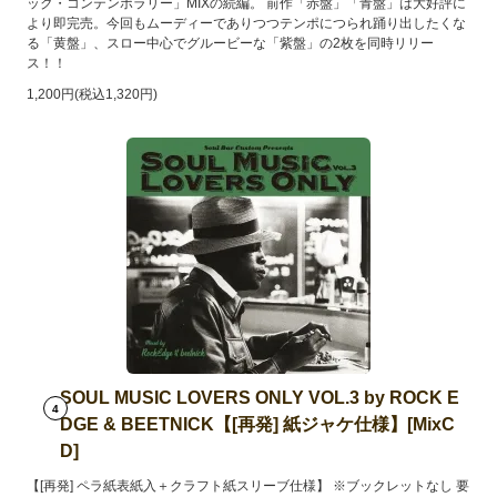
ック・コンテンポラリー」MIXの続編。 前作「赤盤」「青盤」は大好評に
より即完売。今回もムーディーでありつつテンポにつられ踊り出したくな
る「黄盤」、スロー中心でグルービーな「紫盤」の2枚を同時リリー
ス！！
1,200円(税込1,320円)
SOUL MUSIC LOVERS ONLY VOL.3 by ROCK E
4
DGE & BEETNICK【[再発] 紙ジャケ仕様】[MixC
D]
【[再発] ペラ紙表紙入＋クラフト紙スリーブ仕様】 ※ブックレットなし 要