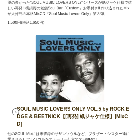
望の多かった"SOUL MUSIC LOVERS ONLY"シリーズが紙ジャケ仕様で嬉
しい再発!! 横須賀の老舗Soul Bar『Custom』お墨付き!! 作り込まれたMix
が大好評の本格MixCD『Soul Music Lovers Only』第３弾。
1,500円(税込1,650円)
SOUL MUSIC LOVERS ONLY VOL.5 by ROCK E
5
DGE & BEETNICK【[再発] 紙ジャケ仕様】[MixC
D]
他のSOUL Mixには未収録のサザンソウルなど、ブラザー・シスター達に
愛されるリアルソウルをストーリー仕立てでEditMix！