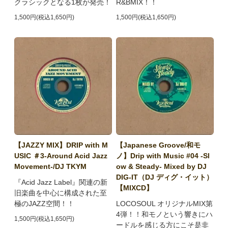
クラシックとなる1枚が発売！
R&BMIX！！
1,500円(税込1,650円)
1,500円(税込1,650円)
【JAZZY MIX】DRIP with M
【Japanese Groove/和モ
USIC ＃3-Around Acid Jazz
ノ】Drip with Music #04 -Sl
Movement-/DJ TKYM
ow & Steady- Mixed by DJ
DIG-IT（DJ ディグ・イット）
『Acid Jazz Label』関連の新
【MIXCD】
旧楽曲を中心に構成された至
極のJAZZ空間！！
LOCOSOUL オリジナルMIX第
4弾！！和モノという響きにハ
1,500円(税込1,650円)
ードルを感じる方にこそ是非