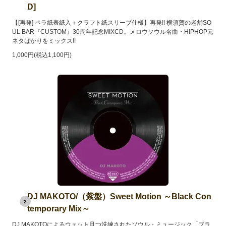
D]
【[再発] ペラ紙表紙入＋クラフト紙スリーブ仕様】再発!! 横須賀の老舗SO
UL BAR『CUSTOM』30周年記念MIXCD。メロウソウル名曲・HIPHOP元
ネタばかりをミックス!!
1,000円(税込1,100円)
DJ MAKOTO/（紫盤）Sweet Motion ～Black Con
2
temporary Mix～
DJ MAKOTOによるウェット且つ洗練されたソウル・ミュージック「ブラ