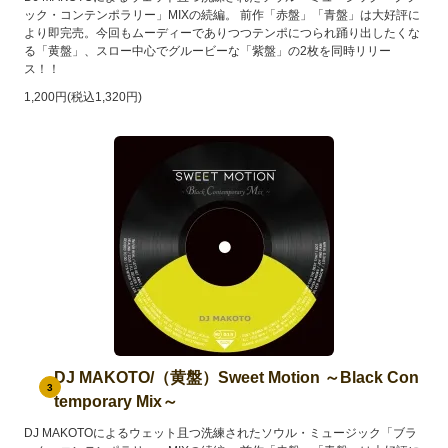
ック・コンテンポラリー」MIXの続編。 前作「赤盤」「青盤」は大好評に
より即完売。今回もムーディーでありつつテンポにつられ踊り出したくな
る「黄盤」、スロー中心でグルービーな「紫盤」の2枚を同時リリー
ス！！
1,200円(税込1,320円)
DJ MAKOTO/（黄盤）Sweet Motion ～Black Con
3
temporary Mix～
DJ MAKOTOによるウェット且つ洗練されたソウル・ミュージック「ブラ