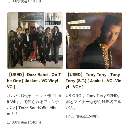
1,100円(税込1,210円)
【USED】 Dazz Band - On T
【USED】 Tony Terry - Tony
he One [ Jacket : VG Vinyl :
Terry (S.T.) [ Jacket : VG- Vin
VG ]
yl : VG+ ]
オハイオ出身、ヒット作『Let
US ORG 。Tony Terryの2ND。
It Whip』で知られるファンク
割とマイナーながらNJS名アル
バンドDazz Bandの5th Albu
バム。
m！！
1,400円(税込1,540円)
1,400円(税込1,540円)