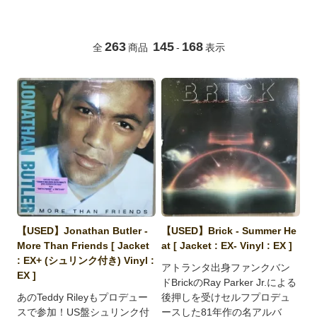
263
145
168
全
商品
-
表示
【USED】Jonathan Butler -
【USED】Brick - Summer He
More Than Friends [ Jacket
at [ Jacket : EX- Vinyl : EX ]
: EX+ (シュリンク付き) Vinyl :
アトランタ出身ファンクバン
EX ]
ドBrickのRay Parker Jr.による
あのTeddy Rileyもプロデュー
後押しを受けセルフプロデュ
スで参加！US盤シュリンク付
ースした81年作の名アルバ