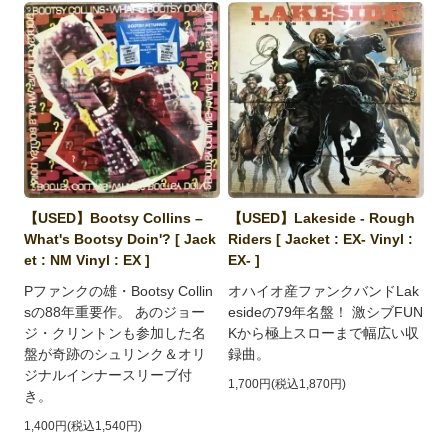
【USED】Bootsy Collins ‎–
【USED】Lakeside - Rough
What's Bootsy Doin'? [ Jack
Riders [ Jacket : EX- Vinyl :
et : NM Vinyl : EX ]
EX- ]
Pファンクの雄・Bootsy Collin
オハイオ産ファンクバンドLak
sの88年重要作。 あのジョー
esideの79年名盤！ 激シブFUN
ジ・クリントンも参加した名
Kから極上スローまで幅広い収
盤が奇跡のシュリンク＆オリ
録曲。
ジナルインナースリーブ付
1,700円(税込1,870円)
き。
1,400円(税込1,540円)