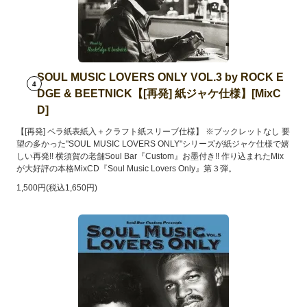
SOUL MUSIC LOVERS ONLY VOL.3 by ROCK E
4
DGE & BEETNICK【[再発] 紙ジャケ仕様】[MixC
D]
【[再発] ペラ紙表紙入＋クラフト紙スリーブ仕様】 ※ブックレットなし 要
望の多かった"SOUL MUSIC LOVERS ONLY"シリーズが紙ジャケ仕様で嬉
しい再発!! 横須賀の老舗Soul Bar『Custom』お墨付き!! 作り込まれたMix
が大好評の本格MixCD『Soul Music Lovers Only』第３弾。
1,500円(税込1,650円)