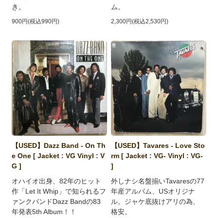
き。
ム。
900円(税込990円)
2,300円(税込2,530円)
【USED】Dazz Band - On Th
【USED】Tavares - Love Sto
e One [ Jacket : VG Vinyl : V
rm [ Jacket : VG- Vinyl : VG-
G ]
]
オハイオ出身、82年のヒット
外しナシ名盤揃いTavaresの77
作「Let It Whip」で知られるフ
年産アルバム、USオリジナ
ァンクバンドDazz Bandの83
ル。ジャケ底抜けアリの為、
年発表5th Album！！
格安。