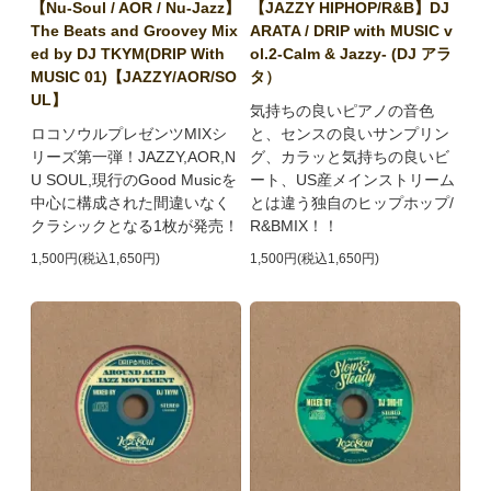
【Nu-Soul / AOR / Nu-Jazz】
【JAZZY HIPHOP/R&B】DJ
The Beats and Groovey Mix
ARATA / DRIP with MUSIC v
ed by DJ TKYM(DRIP With
ol.2-Calm & Jazzy- (DJ アラ
MUSIC 01)【JAZZY/AOR/SO
タ）
UL】
気持ちの良いピアノの音色
ロコソウルプレゼンツMIXシ
と、センスの良いサンプリン
リーズ第一弾！JAZZY,AOR,N
グ、カラッと気持ちの良いビ
U SOUL,現行のGood Musicを
ート、US産メインストリーム
中心に構成された間違いなく
とは違う独自のヒップホップ/
クラシックとなる1枚が発売！
R&BMIX！！
1,500円(税込1,650円)
1,500円(税込1,650円)