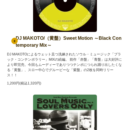
DJ MAKOTO/（黄盤）Sweet Motion ～Black Con
3
temporary Mix～
DJ MAKOTOによるウェット且つ洗練されたソウル・ミュージック「ブラ
ック・コンテンポラリー」MIXの続編。 前作「赤盤」「青盤」は大好評に
より即完売。今回もムーディーでありつつテンポにつられ踊り出したくな
る「黄盤」、スロー中心でグルービーな「紫盤」の2枚を同時リリー
ス！！
1,200円(税込1,320円)