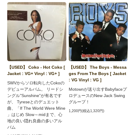
【USED】 Coko - Hot Coko [
【USED】 The Boys - Messa
Jacket : VG+ Vinyl : VG+ ]
ges From The Boys [ Jacket
: VG Vinyl : VG ]
SWVからソロ転向したCokoの
デビューアルバム。 リードシ
Motownが送り出すBabyfaceプ
ングル"Sunshine"が有名です
ロデュースのNew Jack Swing
が、 Tyreseとのデュエット
グループ！
曲、「If The World Were Mine
1,200円(税込1,320円)
」はじめ Slow～midまで、心
地の良い隠れ良曲の多いアル
バム