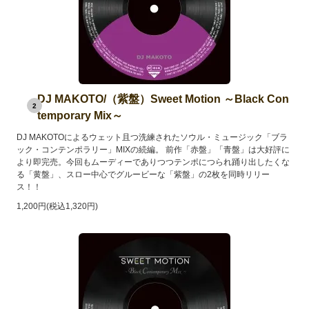
DJ MAKOTO/（紫盤）Sweet Motion ～Black Con
2
temporary Mix～
DJ MAKOTOによるウェット且つ洗練されたソウル・ミュージック「ブラ
ック・コンテンポラリー」MIXの続編。 前作「赤盤」「青盤」は大好評に
より即完売。今回もムーディーでありつつテンポにつられ踊り出したくな
る「黄盤」、スロー中心でグルービーな「紫盤」の2枚を同時リリー
ス！！
1,200円(税込1,320円)