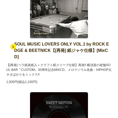
SOUL MUSIC LOVERS ONLY VOL.1 by ROCK E
1
DGE & BEETNICK【[再発] 紙ジャケ仕様】[MixC
D]
【[再発] ペラ紙表紙入＋クラフト紙スリーブ仕様】再発!! 横須賀の老舗SO
UL BAR『CUSTOM』30周年記念MIXCD。メロウソウル名曲・HIPHOP元
ネタばかりをミックス!!
1,000円(税込1,100円)