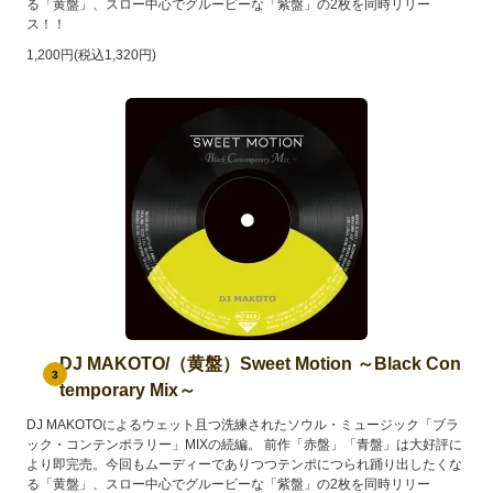
る「黄盤」、スロー中心でグルービーな「紫盤」の2枚を同時リリー
ス！！
1,200円(税込1,320円)
DJ MAKOTO/（黄盤）Sweet Motion ～Black Con
3
temporary Mix～
DJ MAKOTOによるウェット且つ洗練されたソウル・ミュージック「ブラ
ック・コンテンポラリー」MIXの続編。 前作「赤盤」「青盤」は大好評に
より即完売。今回もムーディーでありつつテンポにつられ踊り出したくな
る「黄盤」、スロー中心でグルービーな「紫盤」の2枚を同時リリー