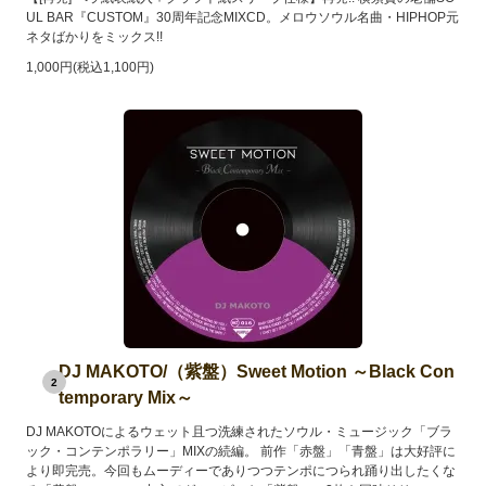
UL BAR『CUSTOM』30周年記念MIXCD。メロウソウル名曲・HIPHOP元
ネタばかりをミックス!!
1,000円(税込1,100円)
DJ MAKOTO/（紫盤）Sweet Motion ～Black Con
2
temporary Mix～
DJ MAKOTOによるウェット且つ洗練されたソウル・ミュージック「ブラ
ック・コンテンポラリー」MIXの続編。 前作「赤盤」「青盤」は大好評に
より即完売。今回もムーディーでありつつテンポにつられ踊り出したくな