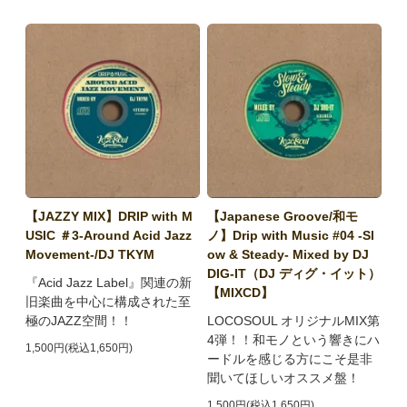
【JAZZY MIX】DRIP with M
【Japanese Groove/和モ
USIC ＃3-Around Acid Jazz
ノ】Drip with Music #04 -Sl
Movement-/DJ TKYM
ow & Steady- Mixed by DJ
DIG-IT（DJ ディグ・イット）
『Acid Jazz Label』関連の新
【MIXCD】
旧楽曲を中心に構成された至
極のJAZZ空間！！
LOCOSOUL オリジナルMIX第
4弾！！和モノという響きにハ
1,500円(税込1,650円)
ードルを感じる方にこそ是非
聞いてほしいオススメ盤！
1,500円(税込1,650円)