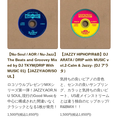
【Nu-Soul / AOR / Nu-Jazz】
【JAZZY HIPHOP/R&B】DJ
The Beats and Groovey Mix
ARATA / DRIP with MUSIC v
ed by DJ TKYM(DRIP With
ol.2-Calm & Jazzy- (DJ アラ
MUSIC 01)【JAZZY/AOR/SO
タ）
UL】
気持ちの良いピアノの音色
ロコソウルプレゼンツMIXシ
と、センスの良いサンプリン
リーズ第一弾！JAZZY,AOR,N
グ、カラッと気持ちの良いビ
U SOUL,現行のGood Musicを
ート、US産メインストリーム
中心に構成された間違いなく
とは違う独自のヒップホップ/
クラシックとなる1枚が発売！
R&BMIX！！
1,500円(税込1,650円)
1,500円(税込1,650円)