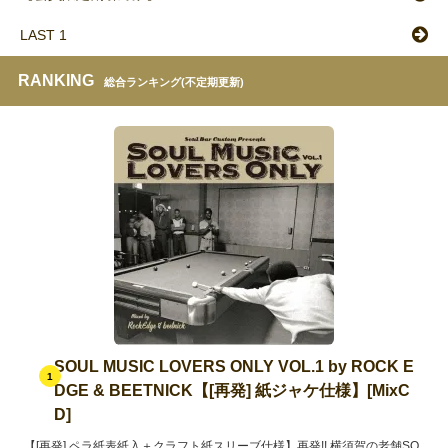
LAST 1
RANKING
総合ランキング(不定期更新)
SOUL MUSIC LOVERS ONLY VOL.1 by ROCK E
1
DGE & BEETNICK【[再発] 紙ジャケ仕様】[MixC
D]
【[再発] ペラ紙表紙入＋クラフト紙スリーブ仕様】再発!! 横須賀の老舗SO