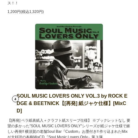
ス！！
1,200円(税込1,320円)
SOUL MUSIC LOVERS ONLY VOL.3 by ROCK E
4
DGE & BEETNICK【[再発] 紙ジャケ仕様】[MixC
D]
【[再発] ペラ紙表紙入＋クラフト紙スリーブ仕様】 ※ブックレットなし 要
望の多かった"SOUL MUSIC LOVERS ONLY"シリーズが紙ジャケ仕様で嬉
しい再発!! 横須賀の老舗Soul Bar『Custom』お墨付き!! 作り込まれたMix
が大好評の本格MixCD『Soul Music Lovers Only』第３弾。