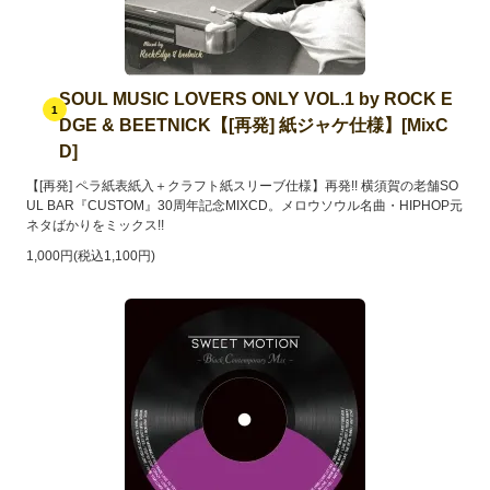
SOUL MUSIC LOVERS ONLY VOL.1 by ROCK E
1
DGE & BEETNICK【[再発] 紙ジャケ仕様】[MixC
D]
【[再発] ペラ紙表紙入＋クラフト紙スリーブ仕様】再発!! 横須賀の老舗SO
UL BAR『CUSTOM』30周年記念MIXCD。メロウソウル名曲・HIPHOP元
ネタばかりをミックス!!
1,000円(税込1,100円)