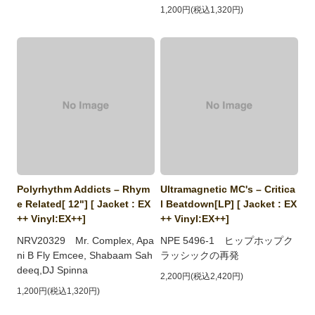
1,200円(税込1,320円)
Polyrhythm Addicts ‎– Rhym
Ultramagnetic MC's ‎– Critica
e Related[ 12"] [ Jacket : EX
l Beatdown[LP] [ Jacket : EX
++ Vinyl:EX++]
++ Vinyl:EX++]
NRV20329 Mr. Complex, Apa
NPE 5496-1 ヒップホップク
ni B Fly Emcee, Shabaam Sah
ラッシックの再発
deeq,DJ Spinna
2,200円(税込2,420円)
1,200円(税込1,320円)