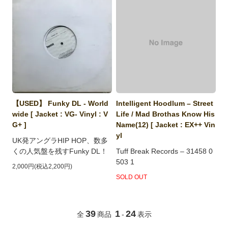
【USED】 Funky DL - World
Intelligent Hoodlum ‎– Street
wide [ Jacket : VG- Vinyl : V
Life / Mad Brothas Know His
G+ ]
Name(12) [ Jacket : EX++ Vin
yl
UK発アングラHIP HOP、数多
くの人気盤を残すFunky DL！
Tuff Break Records ‎– 31458 0
503 1
2,000円(税込2,200円)
SOLD OUT
39
1
24
全
商品
-
表示