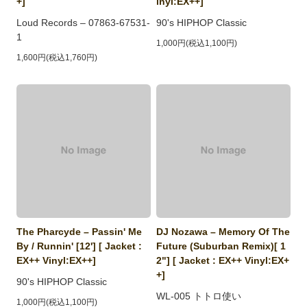
+]
inyl:EX++]
Loud Records ‎– 07863-67531-
90's HIPHOP Classic
1
1,000円(税込1,100円)
1,600円(税込1,760円)
The Pharcyde ‎– Passin' Me
DJ Nozawa ‎– Memory Of The
By / Runnin' [12'] [ Jacket :
Future (Suburban Remix)[ 1
EX++ Vinyl:EX++]
2"] [ Jacket : EX++ Vinyl:EX+
+]
90's HIPHOP Classic
WL-005 トトロ使い
1,000円(税込1,100円)