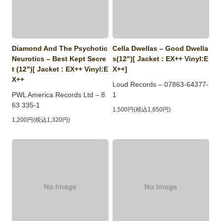
Diamond And The Psychotic
Cella Dwellas ‎– Good Dwella
Neurotics ‎– Best Kept Secre
s(12")[ Jacket : EX++ Vinyl:E
t (12")[ Jacket : EX++ Vinyl:E
X++]
X++
Loud Records ‎– 07863-64377-
PWL America Records Ltd ‎– 8
1
63 335-1
1,500円(税込1,650円)
1,200円(税込1,320円)