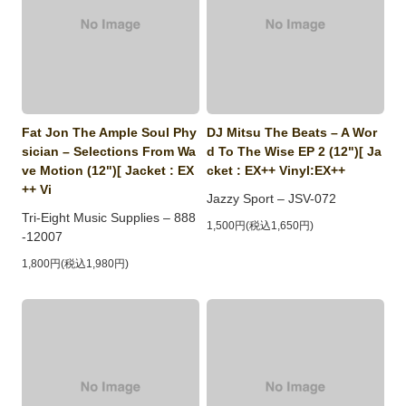
Fat Jon The Ample Soul Phy
DJ Mitsu The Beats ‎– A Wor
sician ‎– Selections From Wa
d To The Wise EP 2 (12")[ Ja
ve Motion (12")[ Jacket : EX
cket : EX++ Vinyl:EX++
++ Vi
Jazzy Sport ‎– JSV-072
Tri-Eight Music Supplies ‎– 888
1,500円(税込1,650円)
-12007
1,800円(税込1,980円)