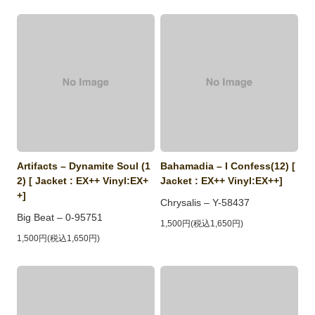
Artifacts ‎– Dynamite Soul (1
Bahamadia ‎– I Confess(12) [
2) [ Jacket : EX++ Vinyl:EX+
Jacket : EX++ Vinyl:EX++]
+]
Chrysalis ‎– Y-58437
Big Beat ‎– 0-95751
1,500円(税込1,650円)
1,500円(税込1,650円)