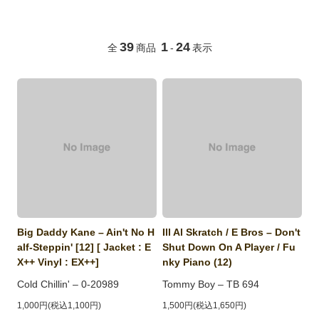
39
1
24
全
商品
-
表示
Big Daddy Kane ‎– Ain't No H
Ill Al Skratch / E Bros ‎– Don't
alf-Steppin' [12] [ Jacket : E
Shut Down On A Player / Fu
X++ Vinyl : EX++]
nky Piano (12)
Cold Chillin' ‎– 0-20989
Tommy Boy ‎– TB 694
1,000円(税込1,100円)
1,500円(税込1,650円)