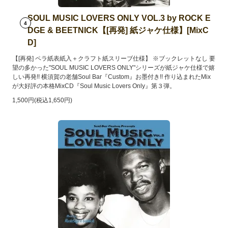
SOUL MUSIC LOVERS ONLY VOL.3 by ROCK E
4
DGE & BEETNICK【[再発] 紙ジャケ仕様】[MixC
D]
【[再発] ペラ紙表紙入＋クラフト紙スリーブ仕様】 ※ブックレットなし 要
望の多かった"SOUL MUSIC LOVERS ONLY"シリーズが紙ジャケ仕様で嬉
しい再発!! 横須賀の老舗Soul Bar『Custom』お墨付き!! 作り込まれたMix
が大好評の本格MixCD『Soul Music Lovers Only』第３弾。
1,500円(税込1,650円)