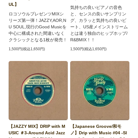
UL】
気持ちの良いピアノの音色
ロコソウルプレゼンツMIXシ
と、センスの良いサンプリン
リーズ第一弾！JAZZY,AOR,N
グ、カラッと気持ちの良いビ
U SOUL,現行のGood Musicを
ート、US産メインストリーム
中心に構成された間違いなく
とは違う独自のヒップホップ/
クラシックとなる1枚が発売！
R&BMIX！！
1,500円(税込1,650円)
1,500円(税込1,650円)
【JAZZY MIX】DRIP with M
【Japanese Groove/和モ
USIC ＃3-Around Acid Jazz
ノ】Drip with Music #04 -Sl