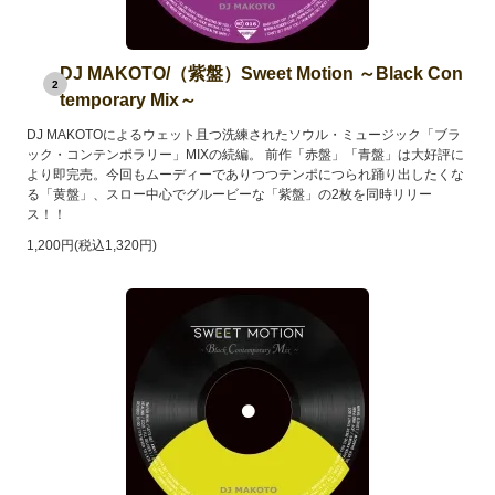
DJ MAKOTO/（紫盤）Sweet Motion ～Black Con
2
temporary Mix～
DJ MAKOTOによるウェット且つ洗練されたソウル・ミュージック「ブラ
ック・コンテンポラリー」MIXの続編。 前作「赤盤」「青盤」は大好評に
より即完売。今回もムーディーでありつつテンポにつられ踊り出したくな
る「黄盤」、スロー中心でグルービーな「紫盤」の2枚を同時リリー
ス！！
1,200円(税込1,320円)