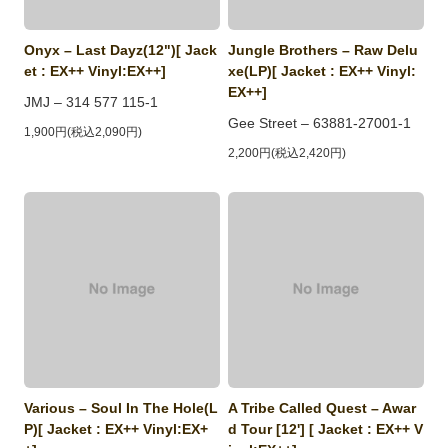
Onyx ‎– Last Dayz(12")[ Jack
Jungle Brothers ‎– Raw Delu
et : EX++ Vinyl:EX++]
xe(LP)[ Jacket : EX++ Vinyl:
EX++]
JMJ ‎– 314 577 115-1
Gee Street ‎– 63881-27001-1
1,900円(税込2,090円)
2,200円(税込2,420円)
Various ‎– Soul In The Hole(L
A Tribe Called Quest ‎– Awar
P)[ Jacket : EX++ Vinyl:EX+
d Tour [12'] [ Jacket : EX++ V