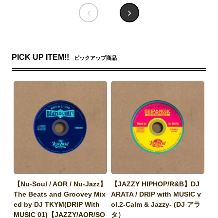
PICK UP ITEM!!
ピックアップ商品
【Nu-Soul / AOR / Nu-Jazz】
【JAZZY HIPHOP/R&B】DJ
The Beats and Groovey Mix
ARATA / DRIP with MUSIC v
ed by DJ TKYM(DRIP With
ol.2-Calm & Jazzy- (DJ アラ
MUSIC 01)【JAZZY/AOR/SO
タ）