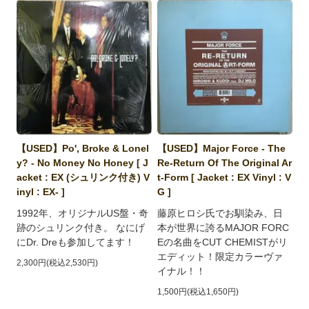
【USED】Po', Broke & Lonel
【USED】Major Force - The
y? - No Money No Honey [ J
Re-Return Of The Original Ar
acket : EX (シュリンク付き) V
t-Form [ Jacket : EX Vinyl : V
inyl : EX- ]
G ]
1992年、オリジナルUS盤・奇
藤原ヒロシ氏でお馴染み、日
跡のシュリンク付き。 なにげ
本が世界に誇るMAJOR FORC
にDr. Dreも参加してます！
Eの名曲をCUT CHEMISTがリ
エディット！限定カラーヴァ
2,300円(税込2,530円)
イナル！！
1,500円(税込1,650円)