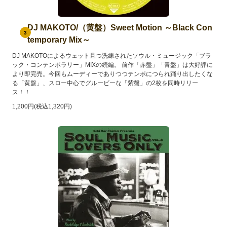
DJ MAKOTO/（黄盤）Sweet Motion ～Black Con
3
temporary Mix～
DJ MAKOTOによるウェット且つ洗練されたソウル・ミュージック「ブラ
ック・コンテンポラリー」MIXの続編。 前作「赤盤」「青盤」は大好評に
より即完売。今回もムーディーでありつつテンポにつられ踊り出したくな
る「黄盤」、スロー中心でグルービーな「紫盤」の2枚を同時リリー
ス！！
1,200円(税込1,320円)