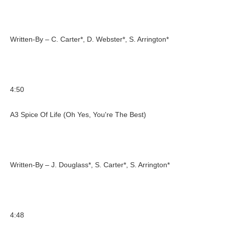
Written-By – C. Carter*, D. Webster*, S. Arrington*
4:50
A3 Spice Of Life (Oh Yes, You're The Best)
Written-By – J. Douglass*, S. Carter*, S. Arrington*
4:48