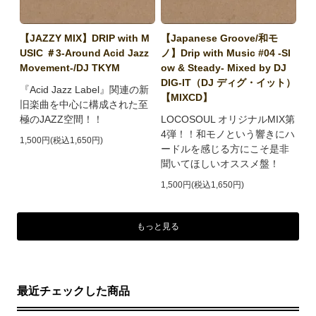
【JAZZY MIX】DRIP with M
【Japanese Groove/和モ
USIC ＃3-Around Acid Jazz
ノ】Drip with Music #04 -Sl
Movement-/DJ TKYM
ow & Steady- Mixed by DJ
DIG-IT（DJ ディグ・イット）
『Acid Jazz Label』関連の新
【MIXCD】
旧楽曲を中心に構成された至
極のJAZZ空間！！
LOCOSOUL オリジナルMIX第
4弾！！和モノという響きにハ
1,500円(税込1,650円)
ードルを感じる方にこそ是非
聞いてほしいオススメ盤！
1,500円(税込1,650円)
もっと見る
最近チェックした商品