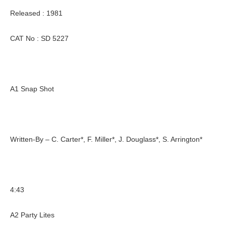
Released : 1981
CAT No : SD 5227
A1 Snap Shot
Written-By – C. Carter*, F. Miller*, J. Douglass*, S. Arrington*
4:43
A2 Party Lites