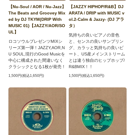
【Nu-Soul / AOR / Nu-Jazz】
【JAZZY HIPHOP/R&B】DJ
The Beats and Groovey Mix
ARATA / DRIP with MUSIC v
ed by DJ TKYM(DRIP With
ol.2-Calm & Jazzy- (DJ アラ
MUSIC 01)【JAZZY/AOR/SO
タ）
UL】
気持ちの良いピアノの音色
ロコソウルプレゼンツMIXシ
と、センスの良いサンプリン
リーズ第一弾！JAZZY,AOR,N
グ、カラッと気持ちの良いビ
U SOUL,現行のGood Musicを
ート、US産メインストリーム
中心に構成された間違いなく
とは違う独自のヒップホップ/
クラシックとなる1枚が発売！
R&BMIX！！
1,500円(税込1,650円)
1,500円(税込1,650円)