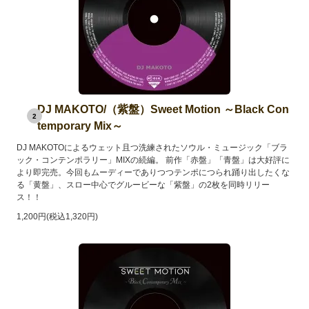
DJ MAKOTO/（紫盤）Sweet Motion ～Black Con
2
temporary Mix～
DJ MAKOTOによるウェット且つ洗練されたソウル・ミュージック「ブラ
ック・コンテンポラリー」MIXの続編。 前作「赤盤」「青盤」は大好評に
より即完売。今回もムーディーでありつつテンポにつられ踊り出したくな
る「黄盤」、スロー中心でグルービーな「紫盤」の2枚を同時リリー
ス！！
1,200円(税込1,320円)