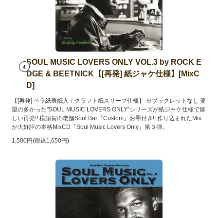
SOUL MUSIC LOVERS ONLY VOL.3 by ROCK E
4
DGE & BEETNICK【[再発] 紙ジャケ仕様】[MixC
D]
【[再発] ペラ紙表紙入＋クラフト紙スリーブ仕様】 ※ブックレットなし 要
望の多かった"SOUL MUSIC LOVERS ONLY"シリーズが紙ジャケ仕様で嬉
しい再発!! 横須賀の老舗Soul Bar『Custom』お墨付き!! 作り込まれたMix
が大好評の本格MixCD『Soul Music Lovers Only』第３弾。
1,500円(税込1,650円)