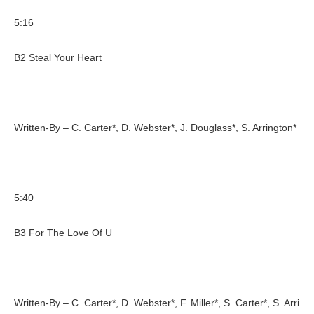
5:16
B2 Steal Your Heart
Written-By – C. Carter*, D. Webster*, J. Douglass*, S. Arrington*
5:40
B3 For The Love Of U
Written-By – C. Carter*, D. Webster*, F. Miller*, S. Carter*, S. Arri