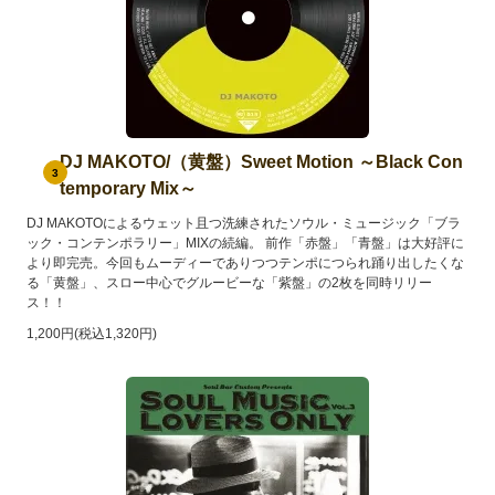
DJ MAKOTO/（黄盤）Sweet Motion ～Black Con
3
temporary Mix～
DJ MAKOTOによるウェット且つ洗練されたソウル・ミュージック「ブラ
ック・コンテンポラリー」MIXの続編。 前作「赤盤」「青盤」は大好評に
より即完売。今回もムーディーでありつつテンポにつられ踊り出したくな
る「黄盤」、スロー中心でグルービーな「紫盤」の2枚を同時リリー
ス！！
1,200円(税込1,320円)