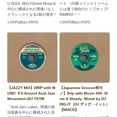
U SOUL,現行のGood Musicを
ート、US産メインストリーム
中心に構成された間違いなく
とは違う独自のヒップホップ/
クラシックとなる1枚が発売！
R&BMIX！！
1,500円(税込1,650円)
1,500円(税込1,650円)
【JAZZY MIX】DRIP with M
【Japanese Groove/和モ
USIC ＃3-Around Acid Jazz
ノ】Drip with Music #04 -Sl
Movement-/DJ TKYM
ow & Steady- Mixed by DJ
DIG-IT（DJ ディグ・イット）
『Acid Jazz Label』関連の新
【MIXCD】
旧楽曲を中心に構成された至