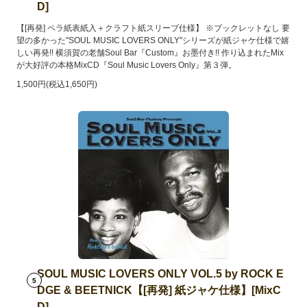
D]
【[再発] ペラ紙表紙入＋クラフト紙スリーブ仕様】 ※ブックレットなし 要
望の多かった"SOUL MUSIC LOVERS ONLY"シリーズが紙ジャケ仕様で嬉
しい再発!! 横須賀の老舗Soul Bar『Custom』お墨付き!! 作り込まれたMix
が大好評の本格MixCD『Soul Music Lovers Only』第３弾。
1,500円(税込1,650円)
SOUL MUSIC LOVERS ONLY VOL.5 by ROCK E
5
DGE & BEETNICK【[再発] 紙ジャケ仕様】[MixC
D]