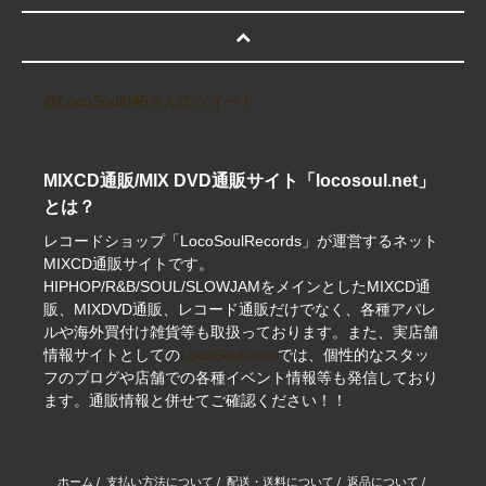
@LocoSoul045さんのツイート
MIXCD通販/MIX DVD通販サイト「locosoul.net」
とは？
レコードショップ「LocoSoulRecords」が運営するネット
MIXCD通販サイトです。
HIPHOP/R&B/SOUL/SLOWJAMをメインとしたMIXCD通
販、MIXDVD通販、レコード通販だけでなく、各種アパレ
ルや海外買付け雑貨等も取扱っております。また、実店舗
情報サイトとしての
LocoSoul.com
では、個性的なスタッ
フのブログや店舗での各種イベント情報等も発信しており
ます。通販情報と併せてご確認ください！！
ホーム
/
支払い方法について
/
配送・送料について
/
返品について
/