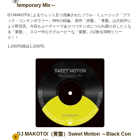
2
temporary Mix～
DJ MAKOTOによるウェット且つ洗練されたソウル・ミュージック「ブラ
ック・コンテンポラリー」MIXの続編。 前作「赤盤」「青盤」は大好評に
より即完売。今回もムーディーでありつつテンポにつられ踊り出したくな
る「黄盤」、スロー中心でグルービーな「紫盤」の2枚を同時リリー
ス！！
1,200円(税込1,320円)
DJ MAKOTO/（黄盤）Sweet Motion ～Black Con
3