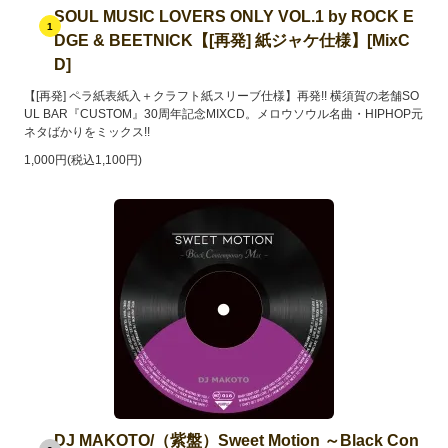
SOUL MUSIC LOVERS ONLY VOL.1 by ROCK E
1
DGE & BEETNICK【[再発] 紙ジャケ仕様】[MixC
D]
【[再発] ペラ紙表紙入＋クラフト紙スリーブ仕様】再発!! 横須賀の老舗SO
UL BAR『CUSTOM』30周年記念MIXCD。メロウソウル名曲・HIPHOP元
ネタばかりをミックス!!
1,000円(税込1,100円)
DJ MAKOTO/（紫盤）Sweet Motion ～Black Con