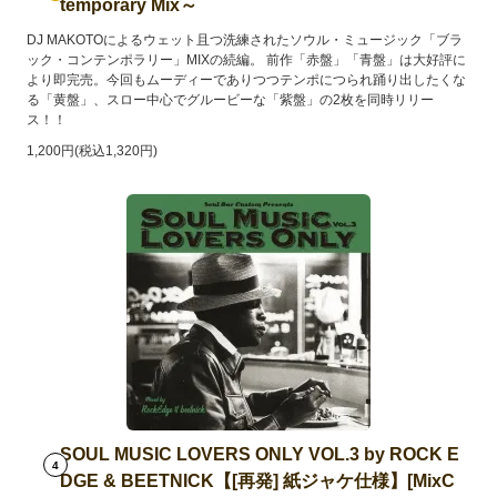
temporary Mix～
DJ MAKOTOによるウェット且つ洗練されたソウル・ミュージック「ブラ
ック・コンテンポラリー」MIXの続編。 前作「赤盤」「青盤」は大好評に
より即完売。今回もムーディーでありつつテンポにつられ踊り出したくな
る「黄盤」、スロー中心でグルービーな「紫盤」の2枚を同時リリー
ス！！
1,200円(税込1,320円)
SOUL MUSIC LOVERS ONLY VOL.3 by ROCK E
4
DGE & BEETNICK【[再発] 紙ジャケ仕様】[MixC