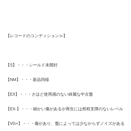
【レコードのコンディション≫】
【S】・・・シールド未開封
【NM】・・・新品同様
【EX】・・・さほど使用感のない綺麗な中古盤
【EX-】・・・細かい傷があるが再生には然程支障のないレベル
【VG+】・・・傷があり、盤によっては少なからずノイズがある