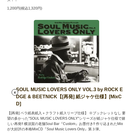
1,200円(税込1,320円)
SOUL MUSIC LOVERS ONLY VOL.3 by ROCK E
4
DGE & BEETNICK【[再発] 紙ジャケ仕様】[MixC
D]
【[再発] ペラ紙表紙入＋クラフト紙スリーブ仕様】 ※ブックレットなし 要
望の多かった"SOUL MUSIC LOVERS ONLY"シリーズが紙ジャケ仕様で嬉
しい再発!! 横須賀の老舗Soul Bar『Custom』お墨付き!! 作り込まれたMix
が大好評の本格MixCD『Soul Music Lovers Only』第３弾。