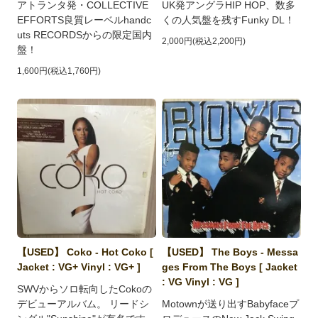
アトランタ発・COLLECTIVE
UK発アングラHIP HOP、数多
EFFORTS良質レーベルhandc
くの人気盤を残すFunky DL！
uts RECORDSからの限定国内
2,000円(税込2,200円)
盤！
1,600円(税込1,760円)
【USED】 Coko - Hot Coko [
【USED】 The Boys - Messa
Jacket : VG+ Vinyl : VG+ ]
ges From The Boys [ Jacket
: VG Vinyl : VG ]
SWVからソロ転向したCokoの
デビューアルバム。 リードシ
Motownが送り出すBabyfaceプ