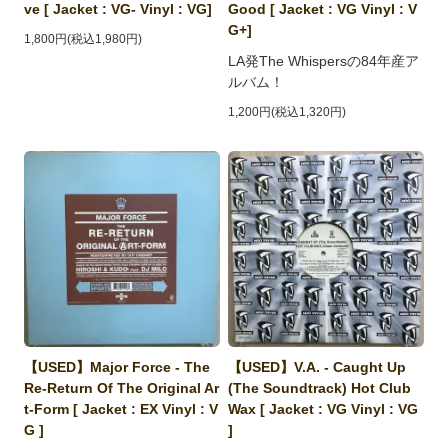
ve [ Jacket : VG- Vinyl : VG]
Good [ Jacket : VG Vinyl : V
G+]
1,800円(税込1,980円)
LA発The Whispersの84年産ア
ルバム！
1,200円(税込1,320円)
【USED】Major Force - The
【USED】V.A. - Caught Up
Re-Return Of The Original Ar
(The Soundtrack) Hot Club
t-Form [ Jacket : EX Vinyl : V
Wax [ Jacket : VG Vinyl : VG
G ]
]