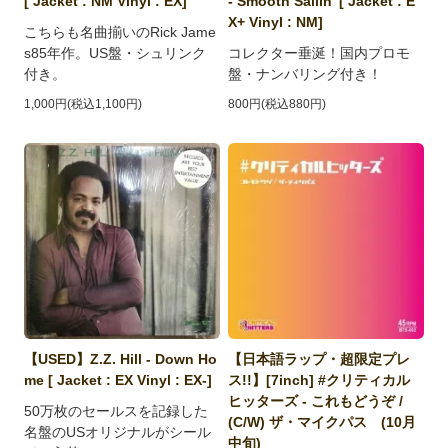
[ Jacket : NM Vinyl : EX]
- Smooth Sailin' [ Jacket : E
X+ Vinyl : NM]
こちらも名曲揃いのRick Jame
s85年作。US盤・シュリンク
コレクター垂涎！国内プロモ
付き。
盤・ナンバリング付き！
1,000円(税込1,100円)
800円(税込880円)
【USED】Z.Z. Hill - Down Ho
【日本語ラップ・超限定プレ
me [ Jacket : EX Vinyl : EX-]
ス!!】[7inch] #クリティカル
ヒッターズ - これもどうぞ /
50万枚のセールスを記録した
(C/W) ザ・マイクパス (10月
名盤のUSオリジナルがシール
中旬)