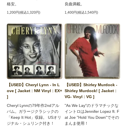
格安。
良曲満載。
1,200円(税込1,320円)
1,400円(税込1,540円)
【USED】Cheryl Lynn - In L
【USED】Shirley Murdock -
ove [ Jacket : NM Vinyl : EX+
Shirley Murdock! [ Jacket :
]
VG- Vinyl : VG ]
Cheryl Lynnの79年作2ndアル
"As We Lay"のドラマチックな
バム。ガラージクラシックの
イントロはJennifer Lopez ft. F
「Keep It Hot」収録。 USオリ
at Joe "Hold You Down"でその
ジナル・シュリンク付き！
まんま使用！