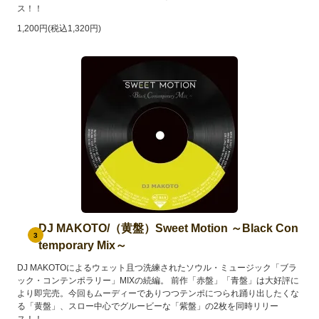
ス！！
1,200円(税込1,320円)
DJ MAKOTO/（黄盤）Sweet Motion ～Black Con
3
temporary Mix～
DJ MAKOTOによるウェット且つ洗練されたソウル・ミュージック「ブラ
ック・コンテンポラリー」MIXの続編。 前作「赤盤」「青盤」は大好評に
より即完売。今回もムーディーでありつつテンポにつられ踊り出したくな
る「黄盤」、スロー中心でグルービーな「紫盤」の2枚を同時リリー
ス！！