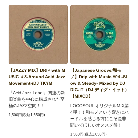
【JAZZY MIX】DRIP with M
【Japanese Groove/和モ
USIC ＃3-Around Acid Jazz
ノ】Drip with Music #04 -Sl
Movement-/DJ TKYM
ow & Steady- Mixed by DJ
DIG-IT（DJ ディグ・イット）
『Acid Jazz Label』関連の新
【MIXCD】
旧楽曲を中心に構成された至
極のJAZZ空間！！
LOCOSOUL オリジナルMIX第
4弾！！和モノという響きにハ
1,500円(税込1,650円)
ードルを感じる方にこそ是非
聞いてほしいオススメ盤！
1,500円(税込1,650円)