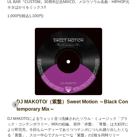
UL BAR『CUSTOM』30周年記念MIXCD。メロウソウル名曲・HIPHOP元
ネタばかりをミックス!!
1,000円(税込1,100円)
DJ MAKOTO/（紫盤）Sweet Motion ～Black Con
2
temporary Mix～
DJ MAKOTOによるウェット且つ洗練されたソウル・ミュージック「ブラ
ック・コンテンポラリー」MIXの続編。 前作「赤盤」「青盤」は大好評に
より即完売。今回もムーディーでありつつテンポにつられ踊り出したくな
る「黄盤」、スロー中心でグルービーな「紫盤」の2枚を同時リリー