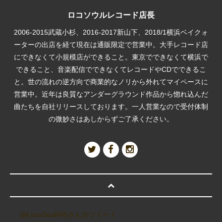
ロコソウルレコード店長
2006-2015武蔵小杉、2016-2017新山下、2018/1横浜ベイクォ
ーターの出店を経て現在は通販限定で営業中。大手レコード店
にできなくて小規模店ができること。東京でできなくて横浜で
できること、音楽配信でできなくてレコードやCDでできるこ
と。世の流れの逆方向で商業的なノリから外れてマイペースに
営業中。近年は良質なアンダーグラウンド作品から惚れ込んだ
曲たちを自社リリースしております。一人営業なので受付体制
の微妙さはあしからずご了承ください。
@LocoSoul045さんのツイート