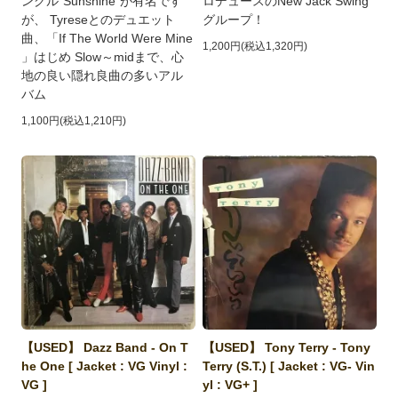
ングル"Sunshine"が有名です
ロデュースのNew Jack Swing
が、 Tyreseとのデュエット
グループ！
曲、「If The World Were Mine
1,200円(税込1,320円)
」はじめ Slow～midまで、心
地の良い隠れ良曲の多いアル
バム
1,100円(税込1,210円)
【USED】 Dazz Band - On T
【USED】 Tony Terry - Tony
he One [ Jacket : VG Vinyl :
Terry (S.T.) [ Jacket : VG- Vin
VG ]
yl : VG+ ]