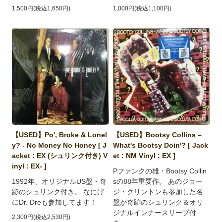
1,500円(税込1,650円)
1,000円(税込1,100円)
【USED】Po', Broke & Lonel
【USED】Bootsy Collins ‎–
y? - No Money No Honey [ J
What's Bootsy Doin'? [ Jack
acket : EX (シュリンク付き) V
et : NM Vinyl : EX ]
inyl : EX- ]
Pファンクの雄・Bootsy Collin
1992年、オリジナルUS盤・奇
sの88年重要作。 あのジョー
跡のシュリンク付き。 なにげ
ジ・クリントンも参加した名
にDr. Dreも参加してます！
盤が奇跡のシュリンク＆オリ
ジナルインナースリーブ付
2,300円(税込2,530円)