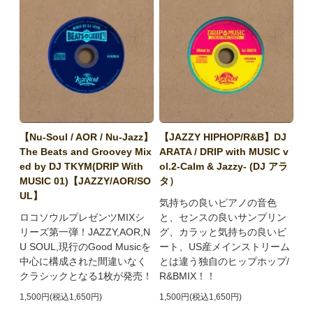
【Nu-Soul / AOR / Nu-Jazz】
【JAZZY HIPHOP/R&B】DJ
The Beats and Groovey Mix
ARATA / DRIP with MUSIC v
ed by DJ TKYM(DRIP With
ol.2-Calm & Jazzy- (DJ アラ
MUSIC 01)【JAZZY/AOR/SO
タ）
UL】
気持ちの良いピアノの音色
ロコソウルプレゼンツMIXシ
と、センスの良いサンプリン
リーズ第一弾！JAZZY,AOR,N
グ、カラッと気持ちの良いビ
U SOUL,現行のGood Musicを
ート、US産メインストリーム
中心に構成された間違いなく
とは違う独自のヒップホップ/
クラシックとなる1枚が発売！
R&BMIX！！
1,500円(税込1,650円)
1,500円(税込1,650円)