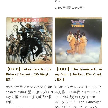
き。
1,400円(税込1,540円)
【USED】Lakeside - Rough
【USED】 The Tymes ‎– Turni
Riders [ Jacket : EX- Vinyl :
ng Point [ Jacket : EX- Vinyl
EX- ]
: EX-]
オハイオ産ファンクバンドLak
USオリジナル フィリー・ソウ
esideの79年名盤！ 激シブFUN
ル好作！ 50年代フィラデルフ
Kから極上スローまで幅広い収
ィアで結成されたヴォーカ
録曲。
ル・グループ、The Tymesが7
6年にリリースしたアルバム。