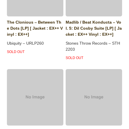
The Clonious ‎– Between Th
Madlib / Beat Konducta ‎– Vo
e Dots [LP] [ Jacket : EX++ V
l. 5: Dil Cosby Suite [LP] [ Ja
inyl : EX++]
cket : EX++ Vinyl : EX++]
Ubiquity ‎– URLP260
Stones Throw Records ‎– STH
2203
SOLD OUT
SOLD OUT