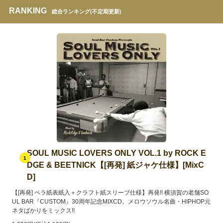
RANKING
総合ランキング(不定期更新)
SOUL MUSIC LOVERS ONLY VOL.1 by ROCK E
1
DGE & BEETNICK【[再発] 紙ジャケ仕様】[MixC
D]
【[再発] ペラ紙表紙入＋クラフト紙スリーブ仕様】再発!! 横須賀の老舗SO
UL BAR『CUSTOM』30周年記念MIXCD。メロウソウル名曲・HIPHOP元
ネタばかりをミックス!!