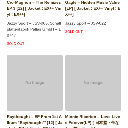
Cro-Magnon ‎– The Remixes
Gagle ‎– Hidden Music Value
EP 3 [12] [ Jacket : EX++ Vin
[LP] [ Jacket : EX++ Vinyl : E
yl : EX++]
X++]
Jazzy Sport ‎– JSV-066, Schall
Jazzy Sport ‎– JSV-022
plattenfabrik Pallas GmbH ‎– 1
SOLD OUT
8747
SOLD OUT
Raythought ‎– EP From 1st A
Minnie Riperton ‎– Love Live
lbum "Raythought"' [12] [ Ja
s Forever(LP) [ 日本盤・帯な