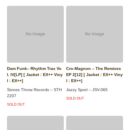
Dam Funk‎– Rhythm Trax Vo
Cro-Magnon ‎– The Remixes
l. IV[LP] [ Jacket : EX++ Viny
EP 2[12] [ Jacket : EX++ Viny
l : EX++]
l : EX++]
Stones Throw Records ‎– STH
Jazzy Sport ‎– JSV-065
2207
SOLD OUT
SOLD OUT