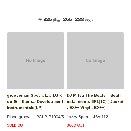
325
265
288
全
商品
-
表示
grooveman Spot a.k.a. DJ K
DJ Mitsu The Beats ‎– Beat I
ou-G ‎– Eternal Development
nstallments EP1[12] [ Jacket
Instrumentals[LP]
: EX++ Vinyl : EX++]
Planetgroove ‎– PGLP-P1004/5
Jazzy Sport ‎– JSV-112
SOLD OUT
SOLD OUT