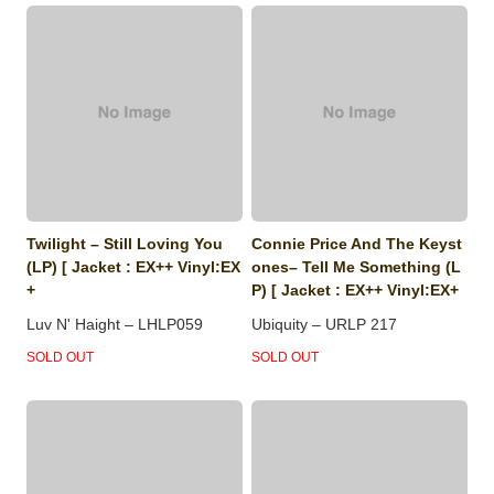
Twilight ‎– Still Loving You
Connie Price And The Keyst
(LP) [ Jacket : EX++ Vinyl:EX
ones‎– Tell Me Something (L
+
P) [ Jacket : EX++ Vinyl:EX+
Luv N' Haight ‎– LHLP059
Ubiquity ‎– URLP 217
SOLD OUT
SOLD OUT