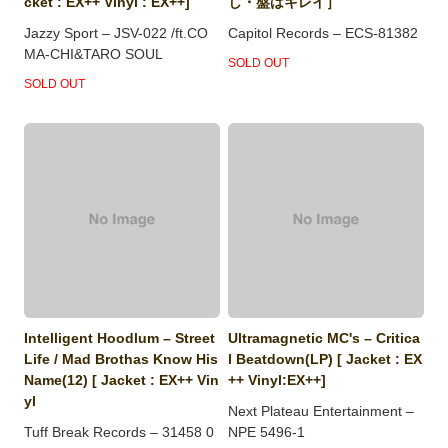
cket : EX++ Vinyl : EX++]
し・盤はキレイ］
Jazzy Sport ‎– JSV-022 /ft.CO
Capitol Records ‎– ECS-81382
MA-CHI&TARO SOUL
SOLD OUT
SOLD OUT
Intelligent Hoodlum ‎– Street
Ultramagnetic MC's – Critica
Life / Mad Brothas Know His
l Beatdown(LP) [ Jacket : EX
Name(12) [ Jacket : EX++ Vin
++ Vinyl:EX++]
yl
Next Plateau Entertainment –
Tuff Break Records ‎– 31458 0
NPE 5496-1