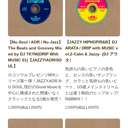
【Nu-Soul / AOR / Nu-Jazz】
【JAZZY HIPHOP/R&B】DJ
The Beats and Groovey Mix
ARATA / DRIP with MUSIC v
ed by DJ TKYM(DRIP With
ol.2-Calm & Jazzy- (DJ アラ
MUSIC 01)【JAZZY/AOR/SO
タ）
UL】
気持ちの良いピアノの音色
ロコソウルプレゼンツMIXシ
と、センスの良いサンプリン
リーズ第一弾！JAZZY,AOR,N
グ、カラッと気持ちの良いビ
U SOUL,現行のGood Musicを
ート、US産メインストリーム
中心に構成された間違いなく
とは違う独自のヒップホップ/
クラシックとなる1枚が発売！
R&BMIX！！
1,500円(税込1,650円)
1,500円(税込1,650円)