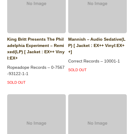
King Britt Presents The Phil
Mannish ‎– Audio Sedative(L
adelphia Experiment ‎– Remi
P) [ Jacket : EX++ Vinyl:EX+
xed(LP) [ Jacket : EX++ Viny
+]
l:EX+
Correct Records ‎– 10001-1
Ropeadope Records ‎– 0-7567
SOLD OUT
-93122-1-1
SOLD OUT