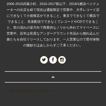
2006-2015武蔵小杉、2016-2017新山下、2018/1横浜ベイクォ
ーターの出店を経て現在は通販限定で営業中。大手レコード店
にできなくて小規模店ができること。東京でできなくて横浜で
できること、音楽配信でできなくてレコードやCDでできるこ
と。世の流れの逆方向で商業的なノリから外れてマイペースに
営業中。近年は良質なアンダーグラウンド作品から惚れ込んだ
曲たちを自社リリースしております。一人営業なので受付体制
の微妙さはあしからずご了承ください。
@LocoSoul045さんのツイート