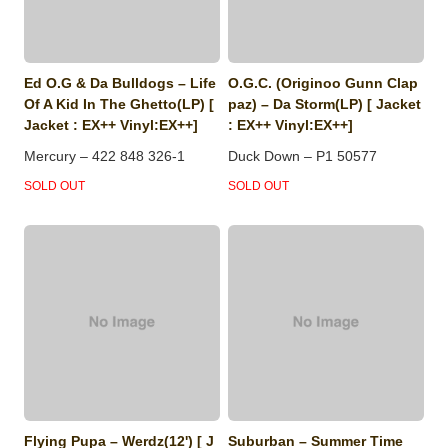
Ed O.G & Da Bulldogs ‎– Life
O.G.C. (Originoo Gunn Clap
Of A Kid In The Ghetto(LP) [
paz) ‎– Da Storm(LP) [ Jacket
Jacket : EX++ Vinyl:EX++]
: EX++ Vinyl:EX++]
Mercury ‎– 422 848 326-1
Duck Down ‎– P1 50577
SOLD OUT
SOLD OUT
Flying Pupa ‎– Werdz(12') [ J
Suburban ‎– Summer Time