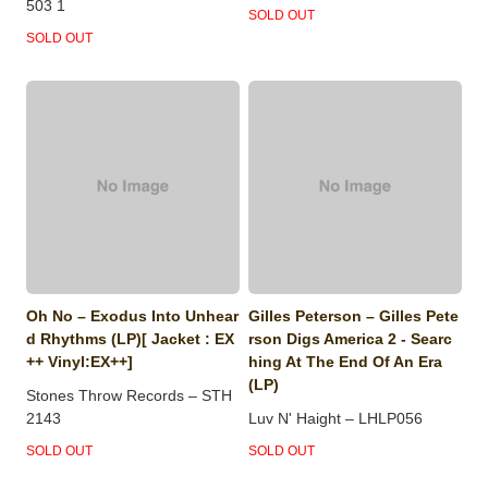
503 1
SOLD OUT
SOLD OUT
Oh No ‎– Exodus Into Unhear
Gilles Peterson ‎– Gilles Pete
d Rhythms (LP)[ Jacket : EX
rson Digs America 2 - Searc
++ Vinyl:EX++]
hing At The End Of An Era
(LP)
Stones Throw Records ‎– STH
2143
Luv N' Haight ‎– LHLP056
SOLD OUT
SOLD OUT