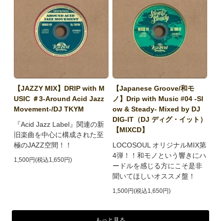
【JAZZY MIX】DRIP with M
【Japanese Groove/和モ
USIC ＃3-Around Acid Jazz
ノ】Drip with Music #04 -Sl
Movement-/DJ TKYM
ow & Steady- Mixed by DJ
DIG-IT（DJ ディグ・イット）
『Acid Jazz Label』関連の新
【MIXCD】
旧楽曲を中心に構成された至
極のJAZZ空間！！
LOCOSOUL オリジナルMIX第
4弾！！和モノという響きにハ
1,500円(税込1,650円)
ードルを感じる方にこそ是非
聞いてほしいオススメ盤！
1,500円(税込1,650円)
もっと見る