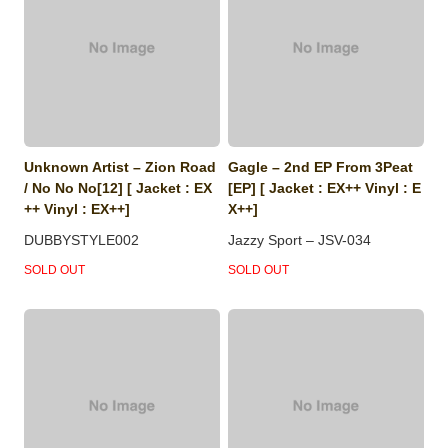
Unknown Artist ‎– Zion Road
Gagle ‎– 2nd EP From 3Peat
/ No No No[12] [ Jacket : EX
[EP] [ Jacket : EX++ Vinyl : E
++ Vinyl : EX++]
X++]
DUBBYSTYLE002
Jazzy Sport ‎– JSV-034
SOLD OUT
SOLD OUT