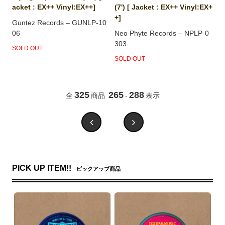
acket : EX++ Vinyl:EX++]
(7') [ Jacket : EX++ Vinyl:EX+
+]
Guntez Records ‎– GUNLP-10
06
Neo Phyte Records ‎– NPLP-0
303
SOLD OUT
SOLD OUT
325
265
288
全
商品
-
表示
PICK UP ITEM!!
ピックアップ商品