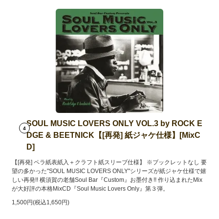
SOUL MUSIC LOVERS ONLY VOL.3 by ROCK E
4
DGE & BEETNICK【[再発] 紙ジャケ仕様】[MixC
D]
【[再発] ペラ紙表紙入＋クラフト紙スリーブ仕様】 ※ブックレットなし 要
望の多かった"SOUL MUSIC LOVERS ONLY"シリーズが紙ジャケ仕様で嬉
しい再発!! 横須賀の老舗Soul Bar『Custom』お墨付き!! 作り込まれたMix
が大好評の本格MixCD『Soul Music Lovers Only』第３弾。
1,500円(税込1,650円)