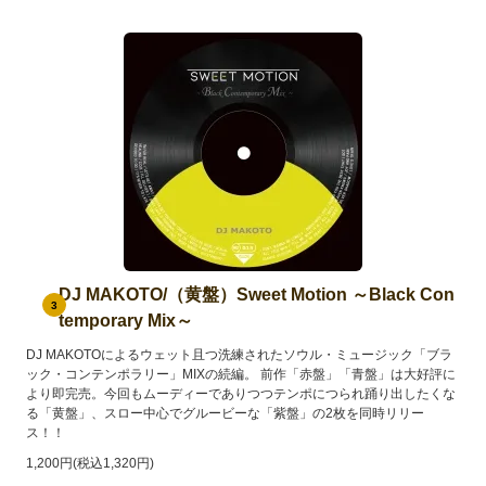
DJ MAKOTO/（黄盤）Sweet Motion ～Black Con
3
temporary Mix～
DJ MAKOTOによるウェット且つ洗練されたソウル・ミュージック「ブラ
ック・コンテンポラリー」MIXの続編。 前作「赤盤」「青盤」は大好評に
より即完売。今回もムーディーでありつつテンポにつられ踊り出したくな
る「黄盤」、スロー中心でグルービーな「紫盤」の2枚を同時リリー
ス！！
1,200円(税込1,320円)