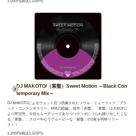
1,000円(税込1,100円)
DJ MAKOTO/（紫盤）Sweet Motion ～Black Con
2
temporary Mix～
DJ MAKOTOによるウェット且つ洗練されたソウル・ミュージック「ブラ
ック・コンテンポラリー」MIXの続編。 前作「赤盤」「青盤」は大好評に
より即完売。今回もムーディーでありつつテンポにつられ踊り出したくな
る「黄盤」、スロー中心でグルービーな「紫盤」の2枚を同時リリー
ス！！
1,200円(税込1,320円)