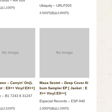
cords ‎– RR 005
Ubiquity ‎– URLP203
税込1,100円)
4,500円(税込4,950円)
een ‎– Carryin' On(L
Masa Sextet ‎– Deep Cover Al
et : EX++ Vinyl:EX++]
bum Sampler EP [ Jacket : E
X++ Vinyl:EX++]
e ‎– B1 7243 8 31247
Especial Records ‎– ESP-040
税込3,520円)
2,000円(税込2,200円)