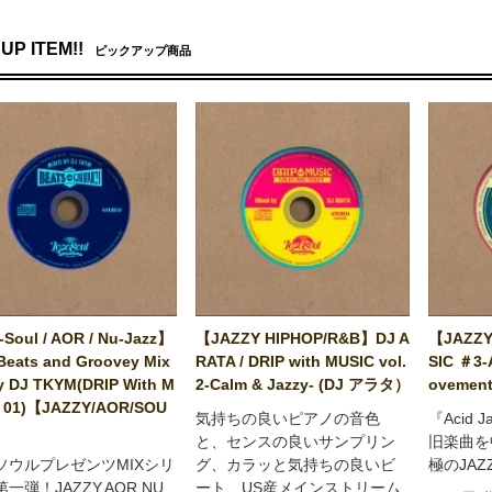
UP ITEM!!
ピックアップ商品
Soul / AOR / Nu-Jazz】
【JAZZY HIPHOP/R&B】DJ A
【JAZZY
Beats and Groovey Mix
RATA / DRIP with MUSIC vol.
SIC ＃3-
y DJ TKYM(DRIP With M
2-Calm & Jazzy- (DJ アラタ）
ovement
 01)【JAZZY/AOR/SOU
気持ちの良いピアノの音色
『Acid 
と、センスの良いサンプリン
旧楽曲を
ソウルプレゼンツMIXシリ
グ、カラッと気持ちの良いビ
極のJA
一弾！JAZZY,AOR,NU
ート、US産メインストリーム