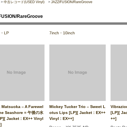
>
中古レコード(USED Vinyl)
>
JAZZ/FUSION/RareGroove
FUSION/RareGroove
h・LP
7inch・10inch
 Matsuoka ‎– A Farewel
Mickey Tucker Trio ‎– Sweet L
Vibrazio
The Seashore = 午後の水
otus Lips [LP][ Jacket : EX++
[LP][ Ja
][ Jacket : EX++ Vinyl
Vinyl : EX++]
++]
]