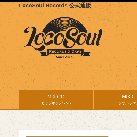
LocoSoul Records 公式通販
MIX CD
MIX C
ヒップホップ/R＆B
ソウル/ファ