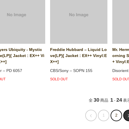
ers Ubiquity - Mystic
Freddie Hubbard ‎– Liquid Lo
Mr. Herm
(LP)[ Jacket : EX++ Vi
ve(LP)[ Jacket : EX++ Vinyl:E
orning S
X++]
X++]
+ Vinyl:
r ‎– PD 6057
CBS/Sony ‎– SOPN 155
Disorien
OUT
SOLD OUT
SOLD OU
30
1
24
全
商品
-
表
1
2