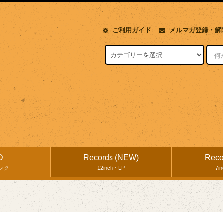
ご利用ガイド
メルマガ登録・解
D
Records (NEW)
Reco
ンク
12inch・LP
7i