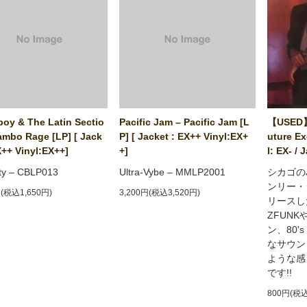
oy & The Latin Sectio
Pacific Jam ‎– Pacific Jam [L
【USED】
Mambo Rage [LP] [ Jack
P] [ Jacket : EX++ Vinyl:EX+
uture Ex
X++ Vinyl:EX++]
+]
l: EX- / 
ty ‎– CBLP013
Ultra-Vybe ‎– MMLP2001
シカゴの
ンリー・
円(税込1,650円)
3,200円(税込3,520円)
リースした
ZFUNK
ン、80'
なサウンド
ような感
です!!
800円(税込