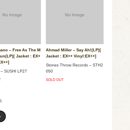
ano ‎– Free As The M
Ahmad Miller – Say Ah!(LP)[
un(LP)[ Jacket : EX+
Jacket : EX++ Vinyl:EX++]
EX++]
Stones Throw Records – STH2
t ‎– SUSHI LP27
050
T
SOLD OUT
示