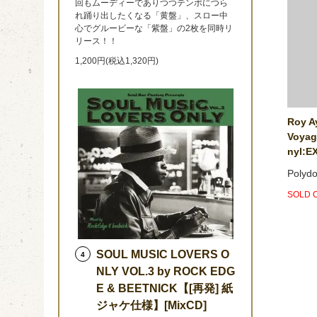
回もムーディーでありつつテンポにつら
れ踊り出したくなる「黄盤」、スロー中
心でグルービーな「紫盤」の2枚を同時リ
リース！！
1,200円(税込1,320円)
Roy Ay
Voyage
nyl:E
Polydo
SOLD 
SOUL MUSIC LOVERS O
4
NLY VOL.3 by ROCK EDG
E & BEETNICK【[再発] 紙
ジャケ仕様】[MixCD]