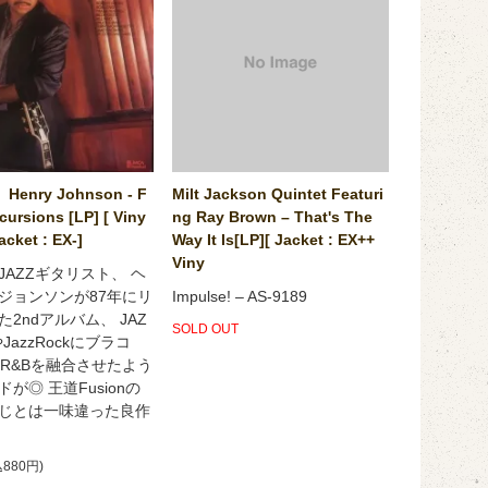
Henry Johnson - F
Milt Jackson Quintet Featuri
cursions [LP] [ Viny
ng Ray Brown ‎– That's The
Jacket : EX-]
Way It Is[LP][ Jacket : EX++
Viny
JAZZギタリスト、 ヘ
ジョンソンが87年にリ
Impulse! ‎– AS-9189
2ndアルバム、 JAZ
SOLD OUT
やJazzRockにブラコ
s R&Bを融合させたよう
が◎ 王道Fusionの
じとは一味違った良作
880円)