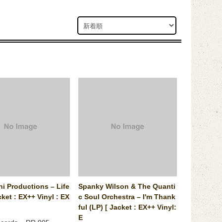
ni Productions ‎– Life
Spanky Wilson & The Quanti
cket : EX++ Vinyl : EX
c Soul Orchestra ‎– I'm Thank
ful (LP) [ Jacket : EX++ Vinyl:
E