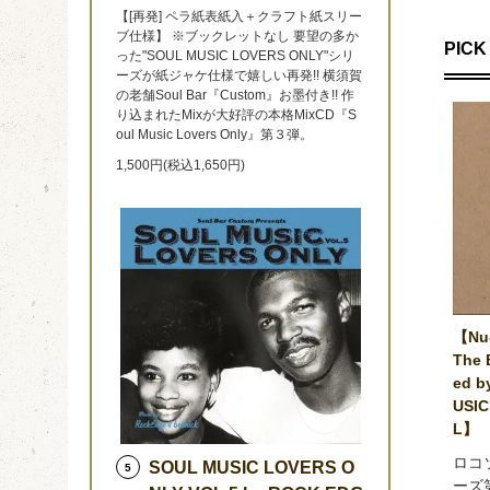
【[再発] ペラ紙表紙入＋クラフト紙スリー
ブ仕様】 ※ブックレットなし 要望の多か
PICK 
った"SOUL MUSIC LOVERS ONLY"シリ
ーズが紙ジャケ仕様で嬉しい再発!! 横須賀
の老舗Soul Bar『Custom』お墨付き!! 作
り込まれたMixが大好評の本格MixCD『S
oul Music Lovers Only』第３弾。
1,500円(税込1,650円)
【Nu-
The 
ed b
USIC
L】
ロコ
SOUL MUSIC LOVERS O
5
ーズ第