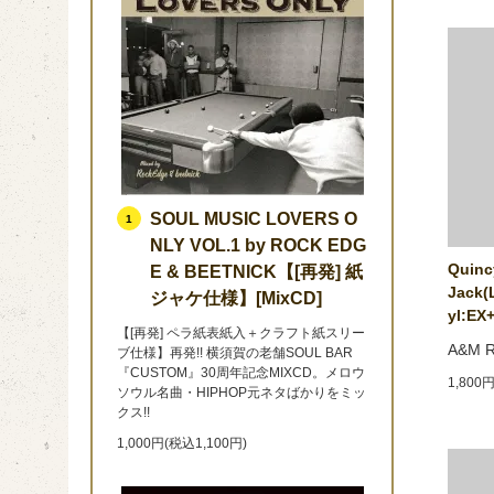
SOUL MUSIC LOVERS O
1
NLY VOL.1 by ROCK EDG
Quinc
E & BEETNICK【[再発] 紙
Jack(L
ジャケ仕様】[MixCD]
yl:EX+
【[再発] ペラ紙表紙入＋クラフト紙スリー
A&M R
ブ仕様】再発!! 横須賀の老舗SOUL BAR
『CUSTOM』30周年記念MIXCD。メロウ
1,800
ソウル名曲・HIPHOP元ネタばかりをミッ
クス!!
1,000円(税込1,100円)