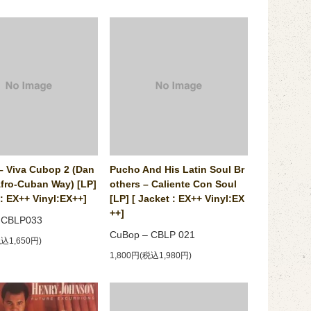
‎– Viva Cubop 2 (Dan
Pucho And His Latin Soul Br
Afro-Cuban Way) [LP]
others ‎– Caliente Con Soul
 : EX++ Vinyl:EX++]
[LP] [ Jacket : EX++ Vinyl:EX
++]
– CBLP033
CuBop ‎– CBLP 021
税込1,650円)
1,800円(税込1,980円)