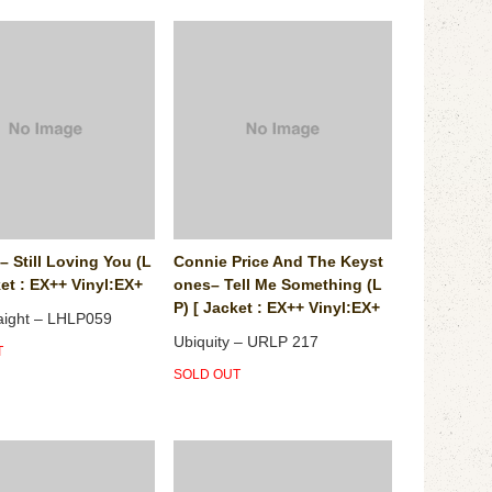
‎– Still Loving You (L
Connie Price And The Keyst
ket : EX++ Vinyl:EX+
ones‎– Tell Me Something (L
P) [ Jacket : EX++ Vinyl:EX+
aight ‎– LHLP059
Ubiquity ‎– URLP 217
T
SOLD OUT