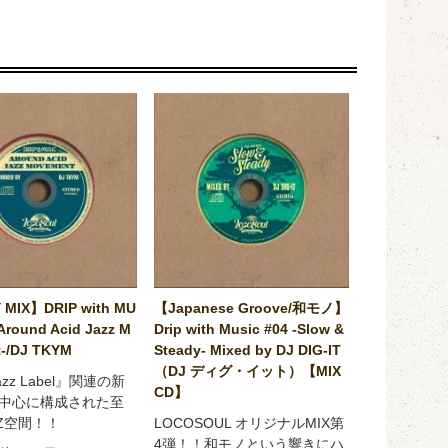
 MIX】DRIP with MU
【Japanese Groove/和モノ】
Around Acid Jazz M
Drip with Music #04 -Slow &
-/DJ TKYM
Steady- Mixed by DJ DIG-IT
（DJ ディグ・イット）【MIX
Jazz Label』関連の新
CD】
中心に構成された至
ZZ空間！！
LOCOSOUL オリジナルMIX第
4弾！！和モノという響きにハ