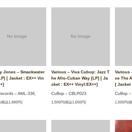
y Jones ‎– Smackwater
Various ‎– Viva Cubop: Jazz T
Various 
P) [ Jacket : EX++ Vin
he Afro-Cuban Way [LP] [ Ja
ce The 
+]
cket : EX++ Vinyl:EX++]
[ Jacket
ecords ‎– AML-336,
CuBop ‎– CBLP023
CuBop ‎
円(税込1,980円)
1,500円(税込1,650円)
1,500円(