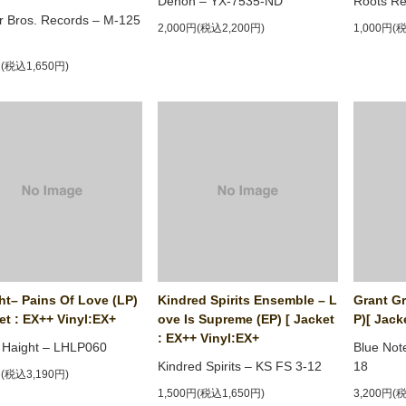
Denon ‎– YX-7535-ND
Roots Re
 Bros. Records ‎– M-125
2,000円(税込2,200円)
1,000円(
円(税込1,650円)
ht– Pains Of Love (LP)
Kindred Spirits Ensemble ‎– L
Grant Gr
et : EX++ Vinyl:EX+
ove Is Supreme (EP) [ Jacket
P)[ Jack
: EX++ Vinyl:EX+
 Haight ‎– LHLP060
Blue Not
Kindred Spirits ‎– KS FS 3-12
18
円(税込3,190円)
1,500円(税込1,650円)
3,200円(