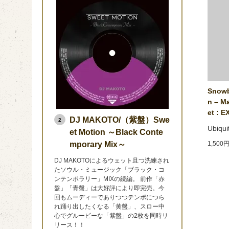
Snowb
n ‎– 
et : E
DJ MAKOTO/（紫盤）Swe
2
Ubiqui
et Motion ～Black Conte
1,500
mporary Mix～
DJ MAKOTOによるウェット且つ洗練され
たソウル・ミュージック「ブラック・コ
ンテンポラリー」MIXの続編。 前作「赤
盤」「青盤」は大好評により即完売。今
回もムーディーでありつつテンポにつら
れ踊り出したくなる「黄盤」、スロー中
心でグルービーな「紫盤」の2枚を同時リ
リース！！