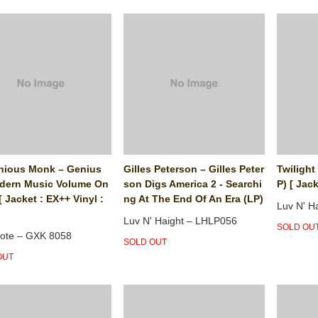
nious Monk ‎– Genius
Gilles Peterson ‎– Gilles Peter
Twilight 
dern Music Volume On
son Digs America 2 - Searchi
P) [ Jac
[ Jacket : EX++ Vinyl :
ng At The End Of An Era (LP)
Luv N' H
Luv N' Haight ‎– LHLP056
SOLD OU
ote ‎– GXK 8058
SOLD OUT
OUT