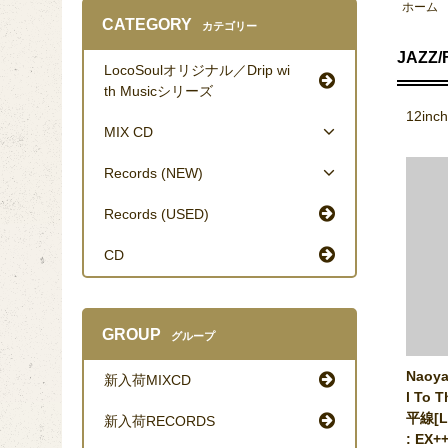
ホーム
CATEGORY
カテゴリー
JAZZ/
LocoSoulオリジナル／Drip wi
th Musicシリーズ
12inc
MIX CD
Records (NEW)
Records (USED)
CD
GROUP
グループ
Naoya
新入荷MIXCD
l To 
平線[LP
新入荷RECORDS
: EX++