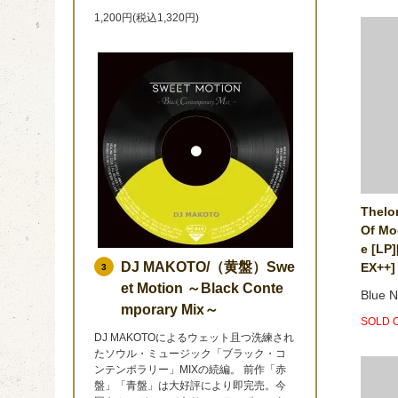
1,200円(税込1,320円)
Thelo
Of Mo
e [LP]
DJ MAKOTO/（黄盤）Swe
EX++]
3
et Motion ～Black Conte
Blue N
mporary Mix～
SOLD 
DJ MAKOTOによるウェット且つ洗練され
たソウル・ミュージック「ブラック・コ
ンテンポラリー」MIXの続編。 前作「赤
盤」「青盤」は大好評により即完売。今