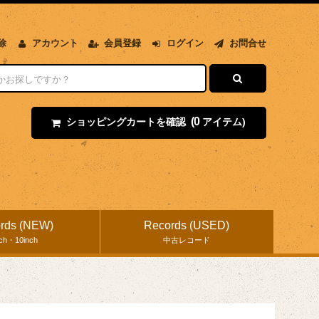
除
アカウント
会員登録
ログイン
お問合せ
(0
ショッピングカートを確認
アイテム)
rds (NEW)
Records (USED)
nch・10inch
中古レコード