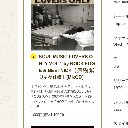
Milt Jac
レーベル
Impulse
フォーマ
Vinyl, L
SOUL MUSIC LOVERS O
1
国:
NLY VOL.1 by ROCK EDG
US
E & BEETNICK【[再発] 紙
ジャケ仕様】[MixCD]
リリース
【[再発] ペラ紙表紙入＋クラフト紙スリー
1970
ブ仕様】再発!! 横須賀の老舗SOUL BAR
『CUSTOM』30周年記念MIXCD。メロウ
ジャンル
ソウル名曲・HIPHOP元ネタばかりをミッ
クス!!
Jazz
1,000円(税込1,100円)
スタイル