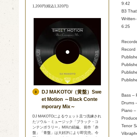
9:42
1,200円(税込1,320円)
B3 That
Written
6:25
Recorde
Record 
Publish
Publish
Publish
Publish
DJ MAKOTO/（黄盤）Swe
3
Bass – 
et Motion ～Black Conte
Drums –
mporary Mix～
Piano –
DJ MAKOTOによるウェット且つ洗練され
Produce
たソウル・ミュージック「ブラック・コ
Tenor S
ンテンポラリー」MIXの続編。 前作「赤
盤」「青盤」は大好評により即完売。今
Vibraph