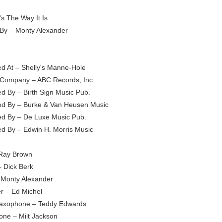
's The Way It Is
-By – Monty Alexander
d At – Shelly's Manne-Hole
Company – ABC Records, Inc.
ed By – Birth Sign Music Pub.
ed By – Burke & Van Heusen Music
ed By – De Luxe Music Pub.
ed By – Edwin H. Morris Music
Ray Brown
 Dick Berk
 Monty Alexander
r – Ed Michel
axophone – Teddy Edwards
one – Milt Jackson