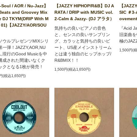
Soul / AOR / Nu-Jazz】
【JAZZY HIPHOP/R&B】DJ A
【JAZZY
Beats and Groovey Mix
RATA / DRIP with MUSIC vol.
SIC ＃3-
y DJ TKYM(DRIP With M
2-Calm & Jazzy- (DJ アラタ）
ovement
 01)【JAZZY/AOR/SOU
気持ちの良いピアノの音色
『Acid 
と、センスの良いサンプリン
旧楽曲を
ソウルプレゼンツMIXシリ
グ、カラッと気持ちの良いビ
極のJA
一弾！JAZZY,AOR,NU
ート、US産メインストリーム
1,500円(
L,現行のGood Musicを中
とは違う独自のヒップホップ/
構成された間違いなくク
R&BMIX！！
ックとなる1枚が発売！
1,500円(税込1,650円)
0円(税込1,650円)