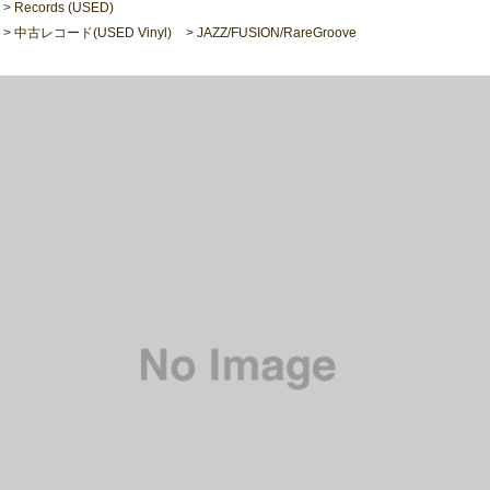
>
Records (USED)
>
中古レコード(USED Vinyl)
>
JAZZ/FUSION/RareGroove