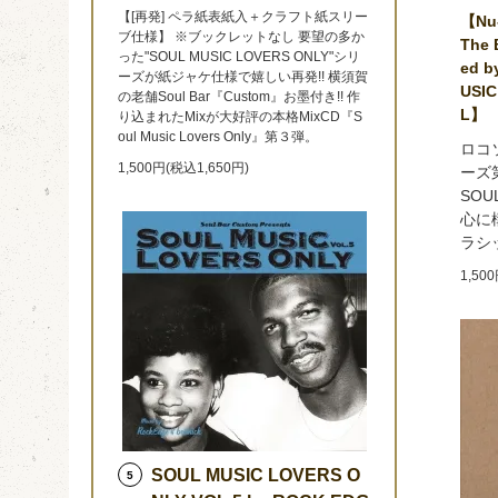
【[再発] ペラ紙表紙入＋クラフト紙スリー
【Nu-
ブ仕様】 ※ブックレットなし 要望の多か
The 
った"SOUL MUSIC LOVERS ONLY"シリ
ed b
ーズが紙ジャケ仕様で嬉しい再発!! 横須賀
USIC
の老舗Soul Bar『Custom』お墨付き!! 作
L】
り込まれたMixが大好評の本格MixCD『S
oul Music Lovers Only』第３弾。
ロコ
1,500円(税込1,650円)
ーズ第
SOU
心に
ラシ
1,50
SOUL MUSIC LOVERS O
5