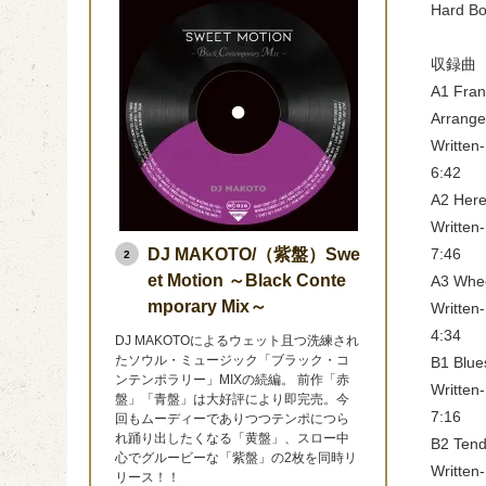
Hard B
収録曲
A1 Fran
Arrange
Written-
6:42
A2 Here
Written
7:46
DJ MAKOTO/（紫盤）Swe
2
et Motion ～Black Conte
A3 Whee
mporary Mix～
Written
4:34
DJ MAKOTOによるウェット且つ洗練され
たソウル・ミュージック「ブラック・コ
B1 Blue
ンテンポラリー」MIXの続編。 前作「赤
Written
盤」「青盤」は大好評により即完売。今
7:16
回もムーディーでありつつテンポにつら
れ踊り出したくなる「黄盤」、スロー中
B2 Tend
心でグルービーな「紫盤」の2枚を同時リ
Written
リース！！