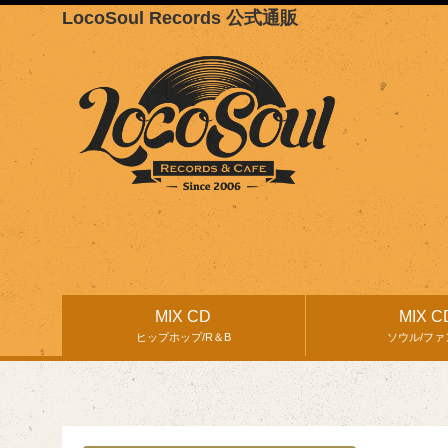
LocoSoul Records 公式通販
MIX CD
MIX C
ヒップホップ/R＆B
ソウル/ファ