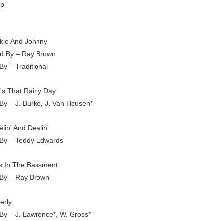
op
kie And Johnny
d By – Ray Brown
By – Traditional
's That Rainy Day
-By – J. Burke, J. Van Heusen*
lin' And Dealin'
-By – Teddy Edwards
s In The Bassment
-By – Ray Brown
erly
-By – J. Lawrence*, W. Gross*