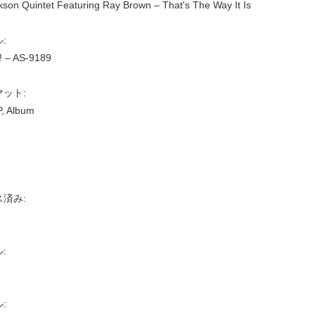
kson Quintet Featuring Ray Brown ‎– That's The Way It Is
:
! ‎– AS-9189
ット:
P, Album
済み:
:
: