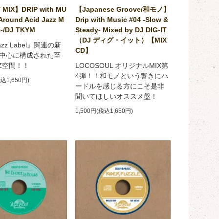
 MIX】DRIP with MU
【Japanese Groove/和モノ】
Around Acid Jazz M
Drip with Music #04 -Slow &
-/DJ TKYM
Steady- Mixed by DJ DIG-IT
（DJ ディグ・イット）【MIX
Jazz Label』関連の新
CD】
中心に構成された至
ZZ空間！！
LOCOSOUL オリジナルMIX第
4弾！！和モノという響きにハ
税込1,650円)
ードルを感じる方にこそ是非
聞いてほしいオススメ盤！
1,500円(税込1,650円)