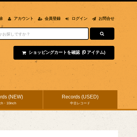
除
アカウント
会員登録
ログイン
お問合せ
(0
ショッピングカートを確認
アイテム)
rds (NEW)
Records (USED)
nch・10inch
中古レコード