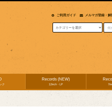
ご利用ガイド
メルマガ登録・解
D
Records (NEW)
Reco
ンク
12inch・LP
7i