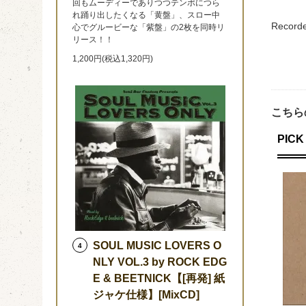
回もムーディーでありつつテンポにつら
れ踊り出したくなる「黄盤」、スロー中
Recorde
心でグルービーな「紫盤」の2枚を同時リ
リース！！
1,200円(税込1,320円)
こちら
PICK 
SOUL MUSIC LOVERS O
4
NLY VOL.3 by ROCK EDG
E & BEETNICK【[再発] 紙
ジャケ仕様】[MixCD]