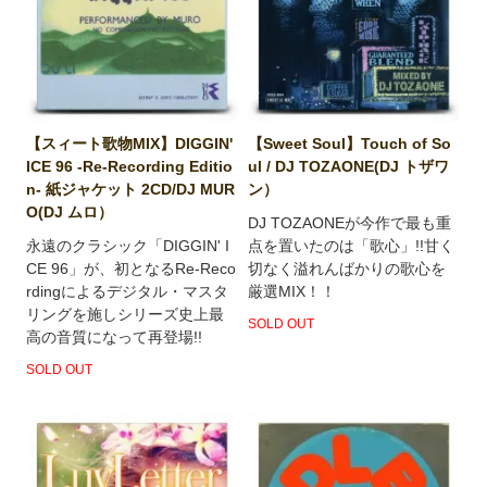
【スィート歌物MIX】DIGGIN'
【Sweet Soul】Touch of So
ICE 96 -Re-Recording Editio
ul / DJ TOZAONE(DJ トザワ
n- 紙ジャケット 2CD/DJ MUR
ン）
O(DJ ムロ）
DJ TOZAONEが今作で最も重
永遠のクラシック「DIGGIN' I
点を置いたのは「歌心」!!甘く
CE 96」が、初となるRe-Reco
切なく溢れんばかりの歌心を
rdingによるデジタル・マスタ
厳選MIX！！
リングを施しシリーズ史上最
SOLD OUT
高の音質になって再登場!!
SOLD OUT