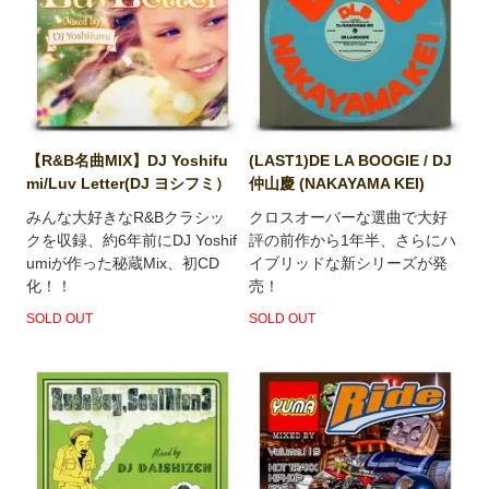
【R&B名曲MIX】DJ Yoshifu
(LAST1)DE LA BOOGIE / DJ
mi/Luv Letter(DJ ヨシフミ）
仲山慶 (NAKAYAMA KEI)
みんな大好きなR&Bクラシッ
クロスオーバーな選曲で大好
クを収録、約6年前にDJ Yoshif
評の前作から1年半、さらにハ
umiが作った秘蔵Mix、初CD
イブリッドな新シリーズが発
化！！
売！
SOLD OUT
SOLD OUT