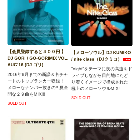
【会員登録すると４００円 】
【メローソウル】DJ KUMIKO
DJ GORI / GO-GORIMIX VOL.
/ nite class（DJクミコ）
AUG’16 (DJ ゴリ)
"night"をテーマに夜の高速をド
2016年8月までの新譜＆各チャ
ライブしながら目的地にたど
ートのトップランカー収録！
り着くイメージで構成された
メローなナンバー抜きの!! 夏全
極上のメローソウルMIX!
開な２９曲をMIX!!!
SOLD OUT
SOLD OUT