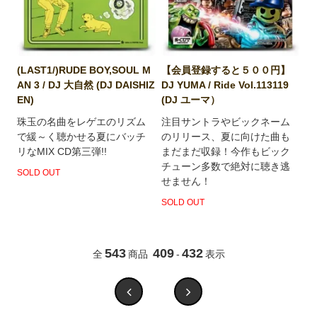
(LAST1/)RUDE BOY,SOUL M
【会員登録すると５００円】
AN 3 / DJ 大自然 (DJ DAISHIZ
DJ YUMA / Ride Vol.113119
EN)
(DJ ユーマ）
珠玉の名曲をレゲエのリズム
注目サントラやビックネーム
で緩～く聴かせる夏にバッチ
のリリース、夏に向けた曲も
リなMIX CD第三弾!!
まだまだ収録！今作もビック
チューン多数で絶対に聴き逃
SOLD OUT
せません！
SOLD OUT
543
409
432
全
商品
-
表示