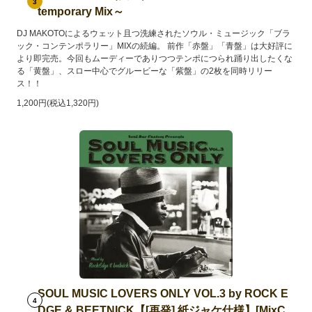
3
temporary Mix～
DJ MAKOTOによるウェット且つ洗練されたソウル・ミュージック「ブラ
ック・コンテンポラリー」MIXの続編。 前作「赤盤」「青盤」は大好評に
より即完売。今回もムーディーでありつつテンポにつられ踊り出したくな
る「黄盤」、スロー中心でグルービーな「紫盤」の2枚を同時リリー
ス！！
1,200円(税込1,320円)
SOUL MUSIC LOVERS ONLY VOL.3 by ROCK E
4
DGE & BEETNICK【[再発] 紙ジャケ仕様】[MixC