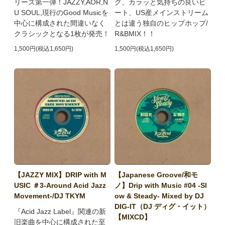
リーズ第一弾！JAZZY,AOR,N
グ、カラッと気持ちの良いビ
U SOUL,現行のGood Musicを
ート、US産メインストリーム
中心に構成された間違いなく
とは違う独自のヒップホップ/
クラシックとなる1枚が発売！
R&BMIX！！
1,500円(税込1,650円)
1,500円(税込1,650円)
【JAZZY MIX】DRIP with M
【Japanese Groove/和モ
USIC ＃3-Around Acid Jazz
ノ】Drip with Music #04 -Sl
Movement-/DJ TKYM
ow & Steady- Mixed by DJ
DIG-IT（DJ ディグ・イット）
『Acid Jazz Label』関連の新
【MIXCD】
旧楽曲を中心に構成された至