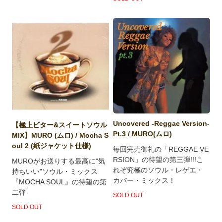
Uncovered -Reggae Version-
【極上ビター&スイートソウル
Pt.3 / MURO(ムロ)
MIX】MURO (ムロ) / Mocha S
oul 2 (紙ジャケット仕様)
毎回完売御礼の「REGGAE VE
RSION」の待望の第三弾!!!こ
MUROがお送りする最高に"気
れぞ究極のソウル・レゲエ・
持ちいい"ソウル・ミックス
カバー・ミックス！
『MOCHA SOUL』の待望の第
二弾
SOLD OUT
SOLD OUT