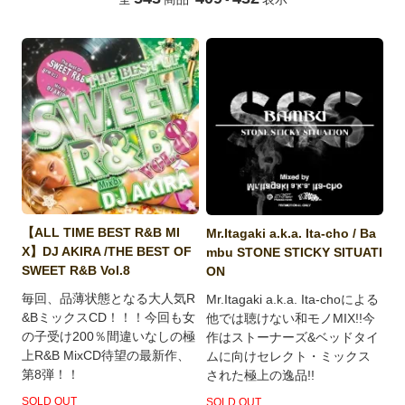
【ALL TIME BEST R&B MI
Mr.Itagaki a.k.a. Ita-cho / Ba
X】DJ AKIRA /THE BEST OF
mbu STONE STICKY SITUATI
SWEET R&B Vol.8
ON
毎回、品薄状態となる大人気R
Mr.Itagaki a.k.a. Ita-choによる
&BミックスCD！！！今回も女
他では聴けない和モノMIX!!今
の子受け200％間違いなしの極
作はストーナーズ&ベッドタイ
上R&B MixCD待望の最新作、
ムに向けセレクト・ミックス
第8弾！！
された極上の逸品!!
SOLD OUT
SOLD OUT