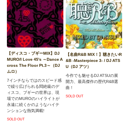
【ディスコ・ブギーMIX】DJ
【名曲R&B MIX！】聴きたいR
MURO/I Love 45's ～Dance A
&B -Masterpiece 3- / DJ ATS
cross The Floor Pt.3～（DJ
U（DJ アツ）
ムロ）
今作でも魅せるDJ ATSUの展
7インチならではのスピード感
開力、最高傑作の歴代R&B選
で繰り広げられる悶絶級のデ
曲！
ィスコ、ブギーの世界は、現
SOLD OUT
場でのMUROのハイライトが
永遠に続くかのようなハイテ
ンションな熱気満載!
SOLD OUT