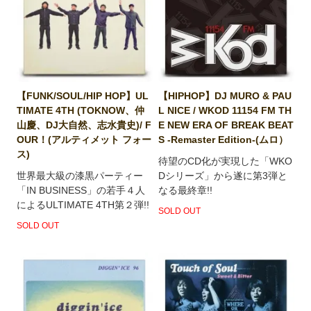
【FUNK/SOUL/HIP HOP】UL
【HIPHOP】DJ MURO & PAU
TIMATE 4TH (TOKNOW、仲
L NICE / WKOD 11154 FM TH
山慶、DJ大自然、志水貴史)/ F
E NEW ERA OF BREAK BEAT
OUR！(アルティメット フォー
S -Remaster Edition-(ムロ）
ス)
待望のCD化が実現した「WKO
世界最大級の漆黒パーティー
Dシリーズ」から遂に第3弾と
「IN BUSINESS」の若手４人
なる最終章!!
によるULTIMATE 4TH第２弾!!
SOLD OUT
SOLD OUT