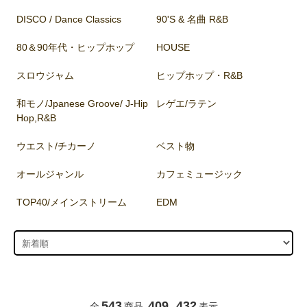
DISCO / Dance Classics
90'S & 名曲 R&B
80＆90年代・ヒップホップ
HOUSE
スロウジャム
ヒップホップ・R&B
和モノ/Jpanese Groove/ J-Hip
レゲエ/ラテン
Hop,R&B
ウエスト/チカーノ
ベスト物
オールジャンル
カフェミュージック
TOP40/メインストリーム
EDM
543
409
432
全
商品
-
表示