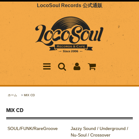
LocoSoul Records 公式通販
ホーム
>
MIX CD
MIX CD
SOUL/FUNK/RareGroove
Jazzy Sound / Underground /
Nu-Soul / Crossover