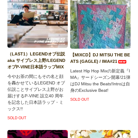
（LAST1）LEGENDオブ伝説
【MIXCD】DJ MITSU THE BE
aka サイプレス上野/LEGEND
ATS (GAGLE) / IMA#21
オブP-VINE日本語ラップMIX
Latest Hip Hop Mixの新定義『I
今やお茶の間にもその名と顔
MA』サードシーズン開幕!21弾
を轟かせているLEGEND オブ
はDJ Mitsu the Beats!Introは自
伝説ことサイプレス上野がお
身のExclusive Beat!
届けするP-VINE 設立40 周年
SOLD OUT
を記念した日本語ラップ・ミ
ックス!!
SOLD OUT