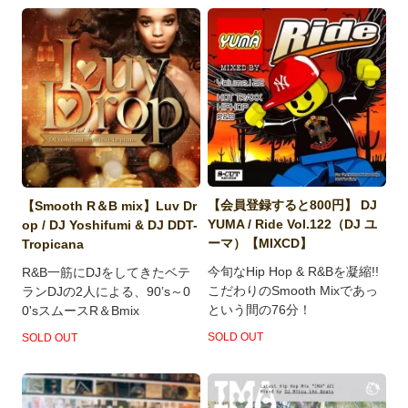
【会員登録すると800円】 DJ
【Smooth R＆B mix】Luv Dr
YUMA / Ride Vol.122（DJ ユ
op / DJ Yoshifumi & DJ DDT-
ーマ）【MIXCD】
Tropicana
今旬なHip Hop & R&Bを凝縮!!
R&B一筋にDJをしてきたベテ
こだわりのSmooth Mixであっ
ランDJの2人による、90’s～0
という間の76分！
0'sスムースR＆Bmix
SOLD OUT
SOLD OUT