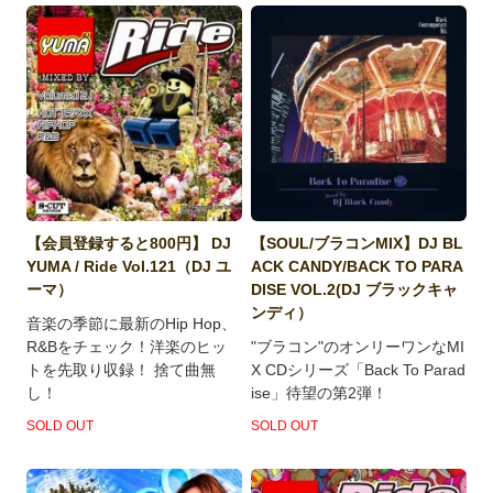
【会員登録すると800円】 DJ
【SOUL/ブラコンMIX】DJ BL
YUMA / Ride Vol.121（DJ ユ
ACK CANDY/BACK TO PARA
ーマ）
DISE VOL.2(DJ ブラックキャ
ンディ）
音楽の季節に最新のHip Hop、
R&Bをチェック！洋楽のヒッ
"ブラコン"のオンリーワンなMI
トを先取り収録！ 捨て曲無
X CDシリーズ「Back To Parad
し！
ise」待望の第2弾！
SOLD OUT
SOLD OUT