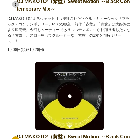
DJ MAKOTO/（紫盤）Sweet Motion ～Black Con
2
temporary Mix～
DJ MAKOTOによるウェット且つ洗練されたソウル・ミュージック「ブラ
ック・コンテンポラリー」MIXの続編。 前作「赤盤」「青盤」は大好評に
より即完売。今回もムーディーでありつつテンポにつられ踊り出したくな
る「黄盤」、スロー中心でグルービーな「紫盤」の2枚を同時リリー
ス！！
1,200円(税込1,320円)
DJ MAKOTO/（黄盤）Sweet Motion ～Black Con