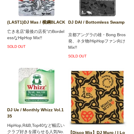
(LAST1)DJ Mas / 横綱BLACK
DJ DAI / Bottomless Swamp
亡き名店"最後の店長"のBordel
京都アングラの雄・Bong Bros
essなHipHop Mix!!
発、ネタ物/HipHopファン向け
SOLD OUT
Mix!!
SOLD OUT
DJ Ue / Monthly Whizz Vol.1
35
HipHop,R&B,Top40など幅広い
クラブ好きを躍らせる人気No.
【Disco Mix】DJ Muro / I Lo