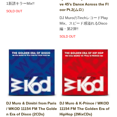
1新譜キラーMix!!
ve 45's Dance Across the Fl
oor Pt.2(ムロ）
SOLD OUT
DJ Muroの7inchレコードPlay
Mix。スピード感溢れるDisco
編・第2弾!!
SOLD OUT
DJ Muro & Dimitri from Paris
DJ Muro & K-Prince / WKOD
/ WKOD 11154 FM The Golde
11154 FM The Golden Era of
n Era of Disco (2CDs)
HipHop (2MixCDs)