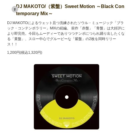
DJ MAKOTO/（紫盤）Sweet Motion ～Black Con
2
temporary Mix～
DJ MAKOTOによるウェット且つ洗練されたソウル・ミュージック「ブラ
ック・コンテンポラリー」MIXの続編。 前作「赤盤」「青盤」は大好評に
より即完売。今回もムーディーでありつつテンポにつられ踊り出したくな
る「黄盤」、スロー中心でグルービーな「紫盤」の2枚を同時リリー
ス！！
1,200円(税込1,320円)