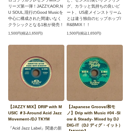
ロコソウルプレゼンツMIXシ
と、センスの良いサンプリン
リーズ第一弾！JAZZY,AOR,N
グ、カラッと気持ちの良いビ
U SOUL,現行のGood Musicを
ート、US産メインストリーム
中心に構成された間違いなく
とは違う独自のヒップホップ/
クラシックとなる1枚が発売！
R&BMIX！！
1,500円(税込1,650円)
1,500円(税込1,650円)
【JAZZY MIX】DRIP with M
【Japanese Groove/和モ
USIC ＃3-Around Acid Jazz
ノ】Drip with Music #04 -Sl
Movement-/DJ TKYM
ow & Steady- Mixed by DJ
DIG-IT（DJ ディグ・イット）
『Acid Jazz Label』関連の新