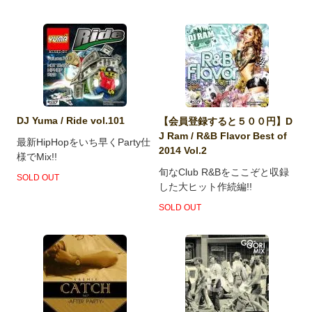
DJ Yuma / Ride vol.101
【会員登録すると５００円】D
J Ram / R&B Flavor Best of
最新HipHopをいち早くParty仕
2014 Vol.2
様でMix!!
旬なClub R&Bをここぞと収録
SOLD OUT
した大ヒット作続編!!
SOLD OUT