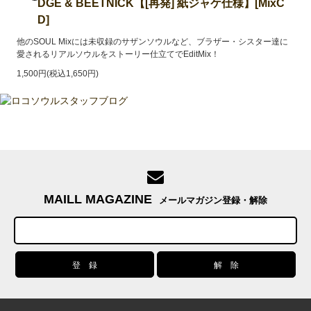
DGE & BEETNICK【[再発] 紙ジャケ仕様】[MixC
D]
他のSOUL Mixには未収録のサザンソウルなど、ブラザー・シスター達に
愛されるリアルソウルをストーリー仕立てでEditMix！
1,500円(税込1,650円)
MAILL MAGAZINE
メールマガジン登録・解除