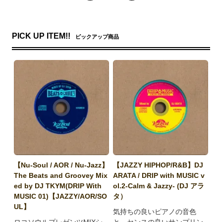
PICK UP ITEM!!
ピックアップ商品
【Nu-Soul / AOR / Nu-Jazz】
【JAZZY HIPHOP/R&B】DJ
The Beats and Groovey Mix
ARATA / DRIP with MUSIC v
ed by DJ TKYM(DRIP With
ol.2-Calm & Jazzy- (DJ アラ
MUSIC 01)【JAZZY/AOR/SO
タ）
UL】
気持ちの良いピアノの音色