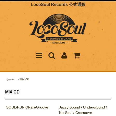
LocoSoul Records 公式通販
ホーム
>
MIX CD
MIX CD
SOUL/FUNK/RareGroove
Jazzy Sound / Underground /
Nu-Soul / Crossover