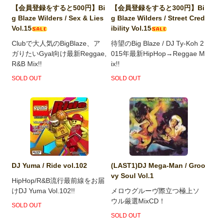
【会員登録をすると500円】Bi
【会員登録をすると300円】Bi
g Blaze Wilders / Sex & Lies
g Blaze Wilders / Street Cred
Vol.15
ibility Vol.15
Clubで大人気のBigBlaze、ア
待望のBig Blaze / DJ Ty-Koh 2
ガりたいGyal向け最新Reggae,
015年最新HipHop→Reggae M
R&B Mix!!
ix!!
SOLD OUT
SOLD OUT
DJ Yuma / Ride vol.102
(LAST1)DJ Mega-Man / Groo
vy Soul Vol.1
HipHop/R&B流行最前線をお届
けDJ Yuma Vol.102!!
メロウグルーヴ際立つ極上ソ
ウル厳選MixCD！
SOLD OUT
SOLD OUT