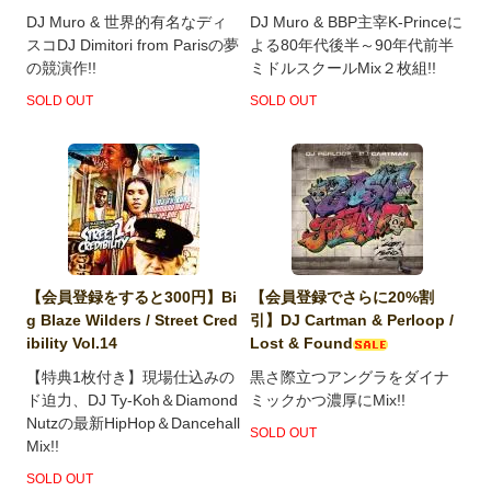
DJ Muro & 世界的有名なディ
DJ Muro & BBP主宰K-Princeに
スコDJ Dimitori from Parisの夢
よる80年代後半～90年代前半
の競演作!!
ミドルスクールMix２枚組!!
SOLD OUT
SOLD OUT
【会員登録をすると300円】Bi
【会員登録でさらに20%割
g Blaze Wilders / Street Cred
引】DJ Cartman & Perloop /
ibility Vol.14
Lost & Found
【特典1枚付き】現場仕込みの
黒さ際立つアングラをダイナ
ド迫力、DJ Ty-Koh＆Diamond
ミックかつ濃厚にMix!!
Nutzの最新HipHop＆Dancehall
SOLD OUT
Mix!!
SOLD OUT