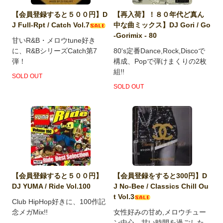
【会員登録すると５００円】D
【再入荷】！８０年代ど真ん
J Full-Rpt / Catch Vol.7
中な曲ミックス】DJ Gori / Go
-Gorimix - 80
甘いR&B・メロウtune好き
に、R&BシリーズCatch第7
80's定番Dance,Rock,Discoで
弾！
構成、Popで弾けまくりの2枚
組!!
SOLD OUT
SOLD OUT
【会員登録すると５００円】
【会員登録をすると300円】D
DJ YUMA / Ride Vol.100
J No-Bee / Classics Chill Ou
t Vol.3
Club HipHop好きに、100作記
念メガMix!!
女性好みの甘め,メロウチュー
ン中心、甘い時間を過ごした