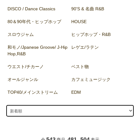
DISCO / Dance Classics
90'S & 名曲 R&B
80＆90年代・ヒップホップ
HOUSE
スロウジャム
ヒップホップ・R&B
和モノ/Jpanese Groove/ J-Hip
レゲエ/ラテン
Hop,R&B
ウエスト/チカーノ
ベスト物
オールジャンル
カフェミュージック
TOP40/メインストリーム
EDM
543
481
504
全
商品
-
表示