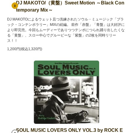
DJ MAKOTO/（黄盤）Sweet Motion ～Black Con
3
temporary Mix～
DJ MAKOTOによるウェット且つ洗練されたソウル・ミュージック「ブラ
ック・コンテンポラリー」MIXの続編。 前作「赤盤」「青盤」は大好評に
より即完売。今回もムーディーでありつつテンポにつられ踊り出したくな
る「黄盤」、スロー中心でグルービーな「紫盤」の2枚を同時リリー
ス！！
1,200円(税込1,320円)
SOUL MUSIC LOVERS ONLY VOL.3 by ROCK E