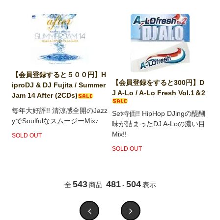
【会員登録すると５００円】H
【会員登録をすると300円】D
iproDJ & DJ Fujita / Summer
J A-Lo / A-Lo Fresh Vol.1＆2
Jam 14 After (2CDs)
毎年大好評!! 清涼感全開のJazz
Set特価!! HipHop DJingの醍醐
yでSoulfulなスムージーMix♪
味が詰まったDJ A-Loの濃い目
Mix!!
SOLD OUT
SOLD OUT
543
481
504
全
商品
-
表示