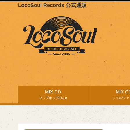
LocoSoul Records 公式通販
MIX CD
MIX C
ヒップホップ/R＆B
ソウル/ファ