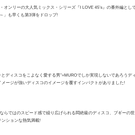
・オンリーの大人気ミックス・シリーズ『I LOVE 45's』の番外編としてリリース
R～」も早くも第3弾をドロップ!
ンチとディスコをこよなく愛する男”=MUROでしか実現しないであろうデ
イメージが強いディスコのイメージを覆すインパクトがありました!
チならではのスピード感で繰り広げられる悶絶級のディスコ、ブギーの世
テンションな熱気満載!