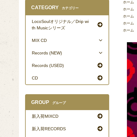
ホーム
CATEGORY
カテゴリー
ホーム
ホーム
LocoSoulオリジナル／Drip wi
ホーム
th Musicシリーズ
ホーム
MIX CD
Records (NEW)
Records (USED)
CD
GROUP
グループ
新入荷MIXCD
新入荷RECORDS