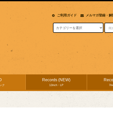
ご利用ガイド
メルマガ登録・解
D
Records (NEW)
Reco
ンク
12inch・LP
7i