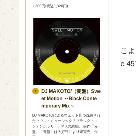
1,200円(税込1,320円)
こよ
e 4
DJ MAKOTO/（黄盤）Swe
3
et Motion ～Black Conte
mporary Mix～
DJ MAKOTOによるウェット且つ洗練され
たソウル・ミュージック「ブラック・コ
ンテンポラリー」MIXの続編。 前作「赤
盤」「青盤」は大好評により即完売。今