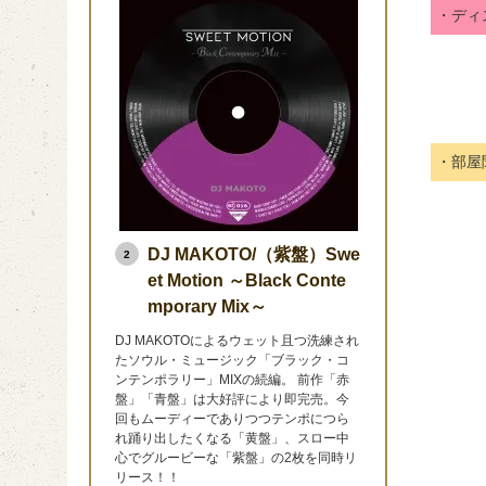
・ディ
・部屋
DJ MAKOTO/（紫盤）Swe
2
et Motion ～Black Conte
mporary Mix～
DJ MAKOTOによるウェット且つ洗練され
たソウル・ミュージック「ブラック・コ
ンテンポラリー」MIXの続編。 前作「赤
盤」「青盤」は大好評により即完売。今
回もムーディーでありつつテンポにつら
れ踊り出したくなる「黄盤」、スロー中
心でグルービーな「紫盤」の2枚を同時リ
リース！！