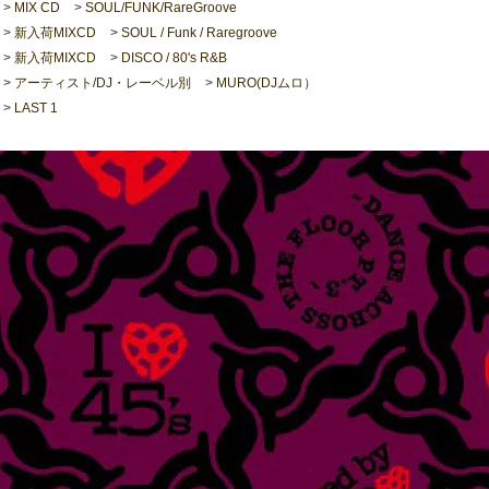
>
MIX CD
>
SOUL/FUNK/RareGroove
>
新入荷MIXCD
>
SOUL / Funk / Raregroove
>
新入荷MIXCD
>
DISCO / 80's R&B
>
アーティスト/DJ・レーベル別
>
MURO(DJムロ）
>
LAST 1