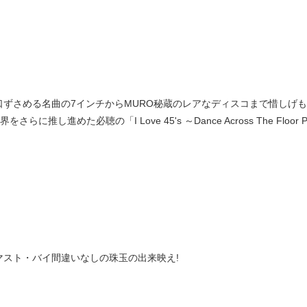
ずさめる名曲の7インチからMURO秘蔵のレアなディスコまで惜しげもなくKI
をさらに推し進めた必聴の「I Love 45's ～Dance Across The Floor 
マスト・バイ間違いなしの珠玉の出来映え!