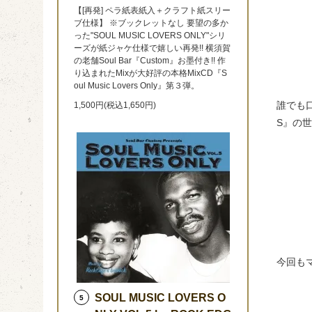
【[再発] ペラ紙表紙入＋クラフト紙スリー
ブ仕様】 ※ブックレットなし 要望の多か
った"SOUL MUSIC LOVERS ONLY"シリ
ーズが紙ジャケ仕様で嬉しい再発!! 横須賀
の老舗Soul Bar『Custom』お墨付き!! 作
り込まれたMixが大好評の本格MixCD『S
oul Music Lovers Only』第３弾。
誰でも口
1,500円(税込1,650円)
S』の世界
今回も
SOUL MUSIC LOVERS O
5