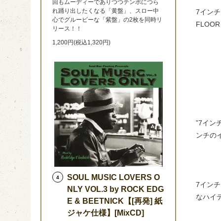
回もムーディーでありつつテンポにつら
れ踊り出したくなる「黄盤」、スロー中
7インチ
心でグルービーな「紫盤」の2枚を同時リ
FLOO
リース！！
1,200円(税込1,320円)
”7イ
ンチの
SOUL MUSIC LOVERS O
4
7イン
NLY VOL.3 by ROCK EDG
なハイ
E & BEETNICK【[再発] 紙
ジャケ仕様】[MixCD]