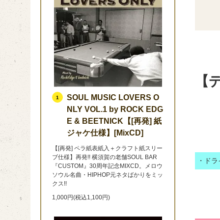
【デ
SOUL MUSIC LOVERS O
1
NLY VOL.1 by ROCK EDG
E & BEETNICK【[再発] 紙
ジャケ仕様】[MixCD]
【[再発] ペラ紙表紙入＋クラフト紙スリー
ブ仕様】再発!! 横須賀の老舗SOUL BAR
・ドラ
『CUSTOM』30周年記念MIXCD。メロウ
ソウル名曲・HIPHOP元ネタばかりをミッ
クス!!
1,000円(税込1,100円)