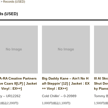
>
Records (USED)
ds (USED)
A-RA Creative Partners
Big Daddy Kane ‎– Ain't No H
Ill Al Sk
ove Czars II[LP] [ Jacket
alf-Steppin' [12] [ Jacket : EX
Shut Do
 Vinyl : EX++]
++ Vinyl : EX++]
ky Piano
ty ‎– UR12262
Cold Chillin' ‎– 0-20989
Tommy Bo
円(税込2,200円)
1,000円(税込1,100円)
1,500円(