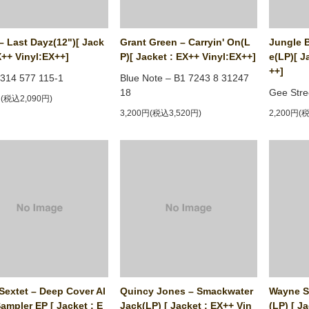
– Last Dayz(12")[ Jack
Grant Green ‎– Carryin' On(L
Jungle B
X++ Vinyl:EX++]
P)[ Jacket : EX++ Vinyl:EX++]
e(LP)[ J
++]
 314 577 115-1
Blue Note ‎– B1 7243 8 31247
18
Gee Stre
円(税込2,090円)
3,200円(税込3,520円)
2,200円(
extet ‎– Deep Cover Al
Quincy Jones ‎– Smackwater
Wayne Sh
ampler EP [ Jacket : E
Jack(LP) [ Jacket : EX++ Vin
(LP) [ J