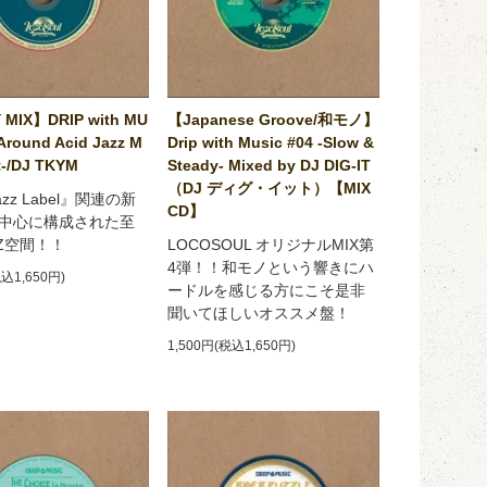
 MIX】DRIP with MU
【Japanese Groove/和モノ】
Around Acid Jazz M
Drip with Music #04 -Slow &
-/DJ TKYM
Steady- Mixed by DJ DIG-IT
（DJ ディグ・イット）【MIX
Jazz Label』関連の新
CD】
中心に構成された至
ZZ空間！！
LOCOSOUL オリジナルMIX第
4弾！！和モノという響きにハ
税込1,650円)
ードルを感じる方にこそ是非
聞いてほしいオススメ盤！
1,500円(税込1,650円)