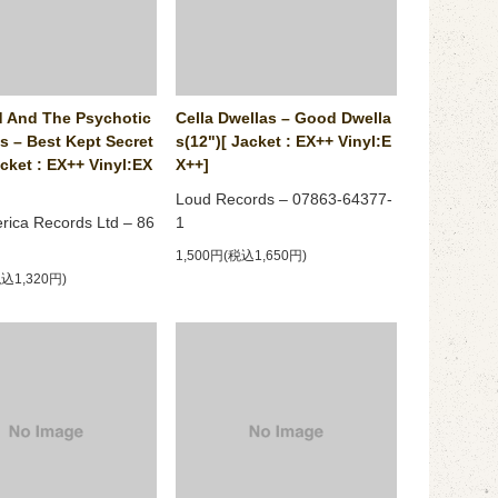
 And The Psychotic
Cella Dwellas ‎– Good Dwella
s ‎– Best Kept Secret
s(12")[ Jacket : EX++ Vinyl:E
acket : EX++ Vinyl:EX
X++]
Loud Records ‎– 07863-64377-
ica Records Ltd ‎– 86
1
1,500円(税込1,650円)
税込1,320円)