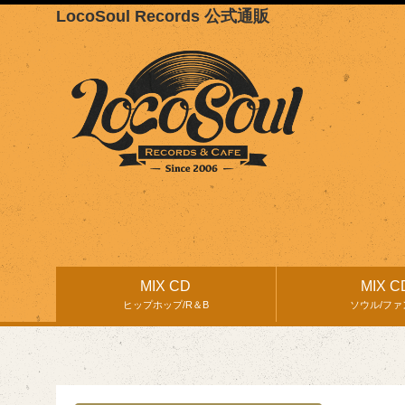
LocoSoul Records 公式通販
MIX CD
MIX C
ヒップホップ/R＆B
ソウル/ファ