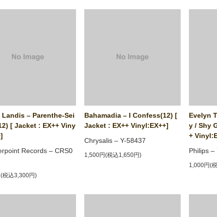
 Landis ‎– Parenthe-Sei
Bahamadia ‎– I Confess(12) [
Evelyn 
12) [ Jacket : EX++ Viny
Jacket : EX++ Vinyl:EX++]
y / Shy 
]
+ Vinyl:
Chrysalis ‎– Y-58437
rpoint Records ‎– CRS0
Philips 
1,500円(税込1,650円)
1,000円(
円(税込3,300円)