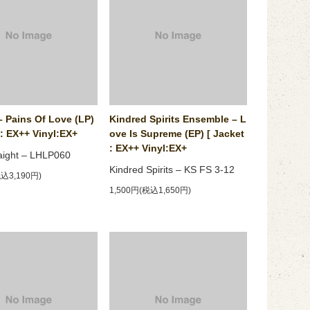
– Pains Of Love (LP)
Kindred Spirits Ensemble ‎– L
 : EX++ Vinyl:EX+
ove Is Supreme (EP) [ Jacket
: EX++ Vinyl:EX+
aight ‎– LHLP060
Kindred Spirits ‎– KS FS 3-12
税込3,190円)
1,500円(税込1,650円)