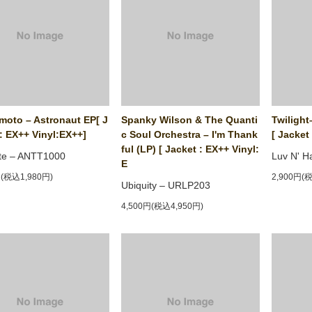
oto ‎– Astronaut EP[ J
Spanky Wilson & The Quanti
Twilight
: EX++ Vinyl:EX++]
c Soul Orchestra ‎– I'm Thank
[ Jacket
ful (LP) [ Jacket : EX++ Vinyl:
te ‎– ANTT1000
Luv N' H
E
円(税込1,980円)
2,900円(
Ubiquity ‎– URLP203
4,500円(税込4,950円)