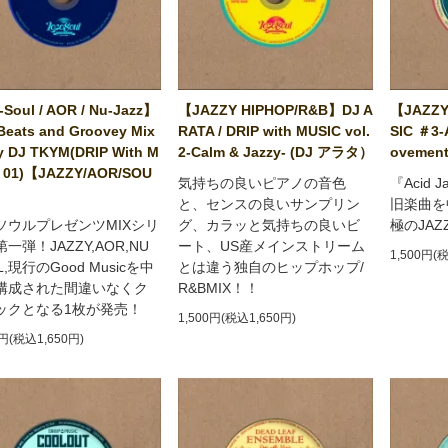
Soul / AOR / Nu-Jazz】
【JAZZY HIPHOP/R&B】DJ A
【JAZZY
Beats and Groovey Mix
RATA / DRIP with MUSIC vol.
SIC ＃3-
y DJ TKYM(DRIP With M
2-Calm & Jazzy- (DJ アラタ）
ovement
 01)【JAZZY/AOR/SOU
気持ちの良いピアノの音色
『Acid 
と、センスの良いサンプリン
旧楽曲を
ソウルプレゼンツMIXシリ
グ、カラッと気持ちの良いビ
極のJA
一弾！JAZZY,AOR,NU
ート、US産メインストリーム
1,500円(
L,現行のGood Musicを中
とは違う独自のヒップホップ/
構成された間違いなくク
R&BMIX！！
ックとなる1枚が発売！
1,500円(税込1,650円)
0円(税込1,650円)