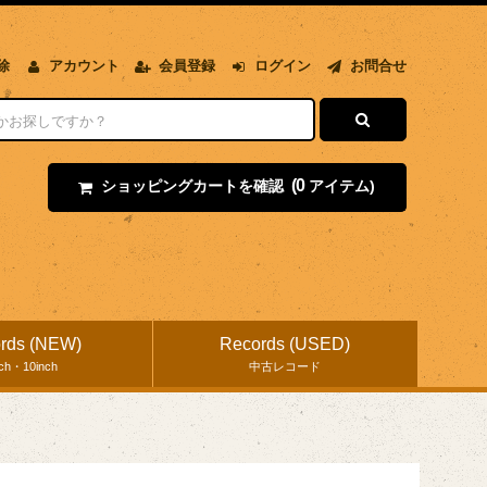
除
アカウント
会員登録
ログイン
お問合せ
(0
ショッピングカートを確認
アイテム)
rds (NEW)
Records (USED)
nch・10inch
中古レコード