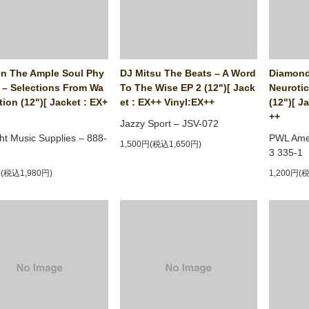
on The Ample Soul Phy
DJ Mitsu The Beats ‎– A Word
Diamond
 ‎– Selections From Wa
To The Wise EP 2 (12")[ Jack
Neurotic
ion (12")[ Jacket : EX+
et : EX++ Vinyl:EX++
(12")[ J
++
Jazzy Sport ‎– JSV-072
ght Music Supplies ‎– 888-
PWL Amer
1,500円(税込1,650円)
3 335-1
円(税込1,980円)
1,200円(