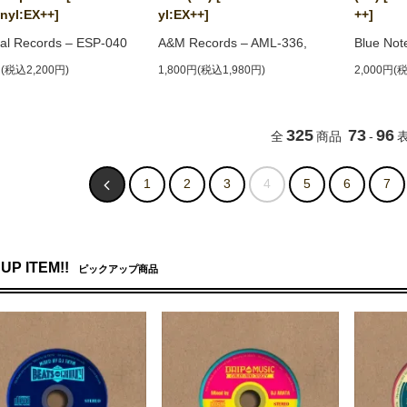
inyl:EX++]
yl:EX++]
++]
al Records ‎– ESP-040
A&M Records ‎– AML-336,
Blue Not
円(税込2,200円)
1,800円(税込1,980円)
2,000円(
325
73
96
全
商品
-
1
2
3
4
5
6
7
UP ITEM!!
ピックアップ商品