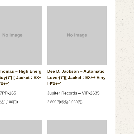
Thomas – High Energ
Dee D. Jackson ‎– Automatic
Guy(7') [ Jacket : EX+
Lover(7')[ Jacket : EX++ Viny
EX++]
l:EX++]
– 7PP-165
Jupiter Records ‎– VIP-2635
税込1,100円)
2,800円(税込3,080円)