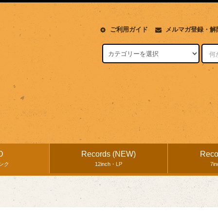
ご利用ガイド
メルマガ登録・解
D
Records (NEW)
Reco
ンク
12inch・LP
7i