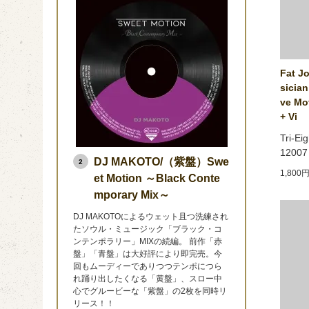
Fat J
sician
ve Mot
+ Vi
Tri-Ei
12007
DJ MAKOTO/（紫盤）Swe
2
1,800
et Motion ～Black Conte
mporary Mix～
DJ MAKOTOによるウェット且つ洗練され
たソウル・ミュージック「ブラック・コ
ンテンポラリー」MIXの続編。 前作「赤
盤」「青盤」は大好評により即完売。今
回もムーディーでありつつテンポにつら
れ踊り出したくなる「黄盤」、スロー中
心でグルービーな「紫盤」の2枚を同時リ
リース！！