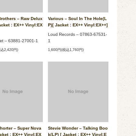
rothers ‎– Raw Delux
Various ‎– Soul In The Hole(L
acket : EX++ Vinyl:EX
P)[ Jacket : EX++ Vinyl:EX++]
Loud Records ‎– 07863-67531-
et ‎– 63881-27001-1
1
税込2,420円)
1,600円(税込1,760円)
orter ‎– Super Nova
Stevie Wonder ‎– Talking Boo
acket : EX++ Vinyl:EX
k(LP) [ Jacket : EX++ Vinyl:E