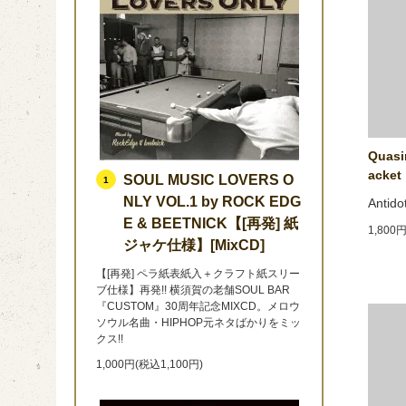
Quasim
acket 
SOUL MUSIC LOVERS O
1
NLY VOL.1 by ROCK EDG
Antido
E & BEETNICK【[再発] 紙
1,800
ジャケ仕様】[MixCD]
【[再発] ペラ紙表紙入＋クラフト紙スリー
ブ仕様】再発!! 横須賀の老舗SOUL BAR
『CUSTOM』30周年記念MIXCD。メロウ
ソウル名曲・HIPHOP元ネタばかりをミッ
クス!!
1,000円(税込1,100円)