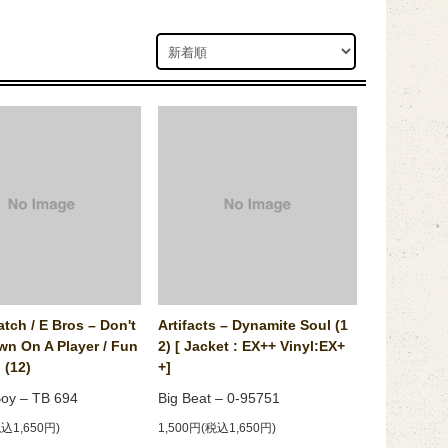
ratch / E Bros ‎– Don't
Artifacts ‎– Dynamite Soul (1
wn On A Player / Fun
2) [ Jacket : EX++ Vinyl:EX+
 (12)
+]
y ‎– TB 694
Big Beat ‎– 0-95751
税込1,650円)
1,500円(税込1,650円)