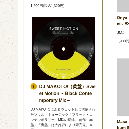
1,200円(税込1,320円)
Onyx ‎
et : E
JMJ ‎–
1,900
DJ MAKOTO/（黄盤）Swe
3
et Motion ～Black Conte
mporary Mix～
DJ MAKOTOによるウェット且つ洗練され
たソウル・ミュージック「ブラック・コ
ンテンポラリー」MIXの続編。 前作「赤
Masa S
盤」「青盤」は大好評により即完売。今
bum S