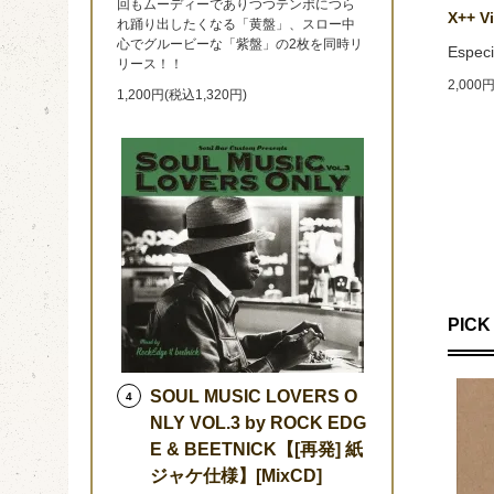
回もムーディーでありつつテンポにつら
X++ V
れ踊り出したくなる「黄盤」、スロー中
心でグルービーな「紫盤」の2枚を同時リ
Especi
リース！！
2,000
1,200円(税込1,320円)
PICK 
SOUL MUSIC LOVERS O
4
NLY VOL.3 by ROCK EDG
E & BEETNICK【[再発] 紙
ジャケ仕様】[MixCD]