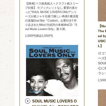
【[再発] ペラ紙表紙入＋クラフト紙スリー
ブ仕様】 ※ブックレットなし 要望の多か
った"SOUL MUSIC LOVERS ONLY"シリ
ーズが紙ジャケ仕様で嬉しい再発!! 横須賀
の老舗Soul Bar『Custom』お墨付き!! 作
り込まれたMixが大好評の本格MixCD『S
【Nu-
oul Music Lovers Only』第３弾。
The 
ed b
1,500円(税込1,650円)
USIC
L】
ロコ
ーズ第
SOU
心に
ラシ
1,50
SOUL MUSIC LOVERS O
5