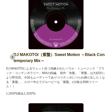
DJ MAKOTO/（紫盤）Sweet Motion ～Black Con
2
temporary Mix～
DJ MAKOTOによるウェット且つ洗練されたソウル・ミュージック「ブラ
ック・コンテンポラリー」MIXの続編。 前作「赤盤」「青盤」は大好評に
より即完売。今回もムーディーでありつつテンポにつられ踊り出したくな
る「黄盤」、スロー中心でグルービーな「紫盤」の2枚を同時リリー
ス！！
1,200円(税込1,320円)