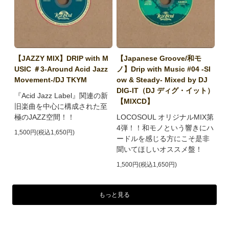
【JAZZY MIX】DRIP with M
【Japanese Groove/和モ
USIC ＃3-Around Acid Jazz
ノ】Drip with Music #04 -Sl
Movement-/DJ TKYM
ow & Steady- Mixed by DJ
DIG-IT（DJ ディグ・イット）
『Acid Jazz Label』関連の新
【MIXCD】
旧楽曲を中心に構成された至
極のJAZZ空間！！
LOCOSOUL オリジナルMIX第
4弾！！和モノという響きにハ
1,500円(税込1,650円)
ードルを感じる方にこそ是非
聞いてほしいオススメ盤！
1,500円(税込1,650円)
もっと見る