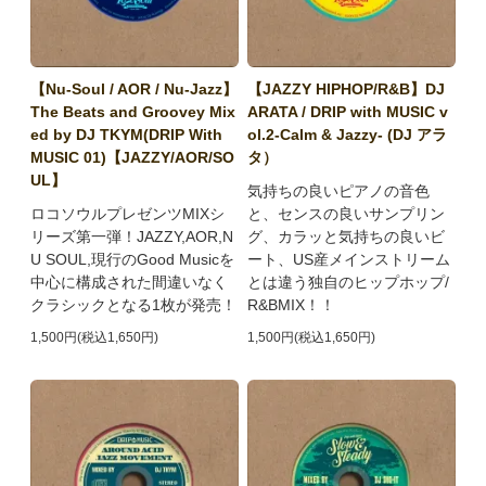
【Nu-Soul / AOR / Nu-Jazz】
【JAZZY HIPHOP/R&B】DJ
The Beats and Groovey Mix
ARATA / DRIP with MUSIC v
ed by DJ TKYM(DRIP With
ol.2-Calm & Jazzy- (DJ アラ
MUSIC 01)【JAZZY/AOR/SO
タ）
UL】
気持ちの良いピアノの音色
ロコソウルプレゼンツMIXシ
と、センスの良いサンプリン
リーズ第一弾！JAZZY,AOR,N
グ、カラッと気持ちの良いビ
U SOUL,現行のGood Musicを
ート、US産メインストリーム
中心に構成された間違いなく
とは違う独自のヒップホップ/
クラシックとなる1枚が発売！
R&BMIX！！
1,500円(税込1,650円)
1,500円(税込1,650円)