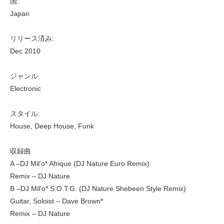
国:
Japan
リリース済み:
Dec 2010
ジャンル:
Electronic
スタイル:
House, Deep House, Funk
収録曲
A –DJ Mil'o* Afrique (DJ Nature Euro Remix)
Remix – DJ Nature
B –DJ Mil'o* S.O.T.G. (DJ Nature Shebeen Style Remix)
Guitar, Soloist – Dave Brown*
Remix – DJ Nature