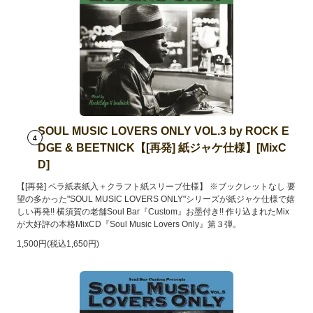
SOUL MUSIC LOVERS ONLY VOL.3 by ROCK E
4
DGE & BEETNICK【[再発] 紙ジャケ仕様】[MixC
D]
【[再発] ペラ紙表紙入＋クラフト紙スリーブ仕様】 ※ブックレットなし 要
望の多かった"SOUL MUSIC LOVERS ONLY"シリーズが紙ジャケ仕様で嬉
しい再発!! 横須賀の老舗Soul Bar『Custom』お墨付き!! 作り込まれたMix
が大好評の本格MixCD『Soul Music Lovers Only』第３弾。
1,500円(税込1,650円)