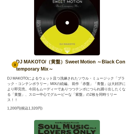
DJ MAKOTO/（黄盤）Sweet Motion ～Black Con
3
temporary Mix～
DJ MAKOTOによるウェット且つ洗練されたソウル・ミュージック「ブラ
ック・コンテンポラリー」MIXの続編。 前作「赤盤」「青盤」は大好評に
より即完売。今回もムーディーでありつつテンポにつられ踊り出したくな
る「黄盤」、スロー中心でグルービーな「紫盤」の2枚を同時リリー
ス！！
1,200円(税込1,320円)