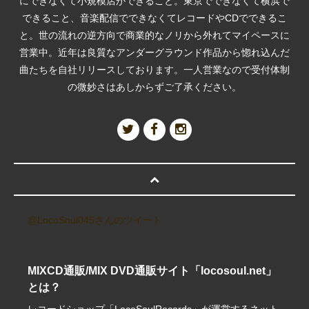
にできなくて小規模店ができること。東京でできなくて横浜で
できること、音楽配信でできなくてレコードやCDでできるこ
と。世の流れの逆方向で商業的なノリから外れてマイペースに
営業中。近年は良質なアンダーグラウンド作品から惚れ込んだ
曲たちを自社リリースしております。一人営業なので受付体制
の微妙さはあしからずご了承ください。
@LocoSoul045さんのツイート
MIXCD通販/MIX DVD通販サイト「locosoul.net」
とは？