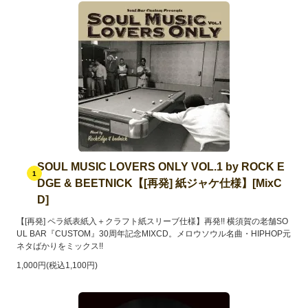
SOUL MUSIC LOVERS ONLY VOL.1 by ROCK E
1
DGE & BEETNICK【[再発] 紙ジャケ仕様】[MixC
D]
【[再発] ペラ紙表紙入＋クラフト紙スリーブ仕様】再発!! 横須賀の老舗SO
UL BAR『CUSTOM』30周年記念MIXCD。メロウソウル名曲・HIPHOP元
ネタばかりをミックス!!
1,000円(税込1,100円)