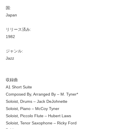
国:
Japan
リリース済み:
1982
ジャンル:
Jazz
収録曲
A1 Short Suite
Composed By, Arranged By – M. Tyner*
Soloist, Drums – Jack DeJohnette
Soloist, Piano – McCoy Tyner
Soloist, Piccolo Flute – Hubert Laws
Soloist, Tenor Saxophone – Ricky Ford