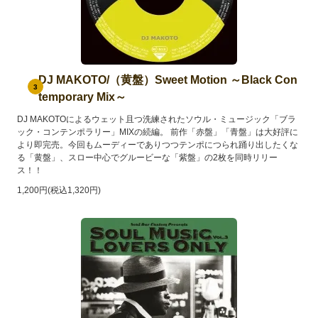
DJ MAKOTO/（黄盤）Sweet Motion ～Black Con
3
temporary Mix～
DJ MAKOTOによるウェット且つ洗練されたソウル・ミュージック「ブラ
ック・コンテンポラリー」MIXの続編。 前作「赤盤」「青盤」は大好評に
より即完売。今回もムーディーでありつつテンポにつられ踊り出したくな
る「黄盤」、スロー中心でグルービーな「紫盤」の2枚を同時リリー
ス！！
1,200円(税込1,320円)