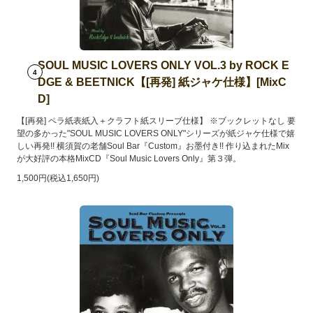
SOUL MUSIC LOVERS ONLY VOL.3 by ROCK E
4
DGE & BEETNICK【[再発] 紙ジャケ仕様】[MixC
D]
【[再発] ペラ紙表紙入＋クラフト紙スリーブ仕様】 ※ブックレットなし 要
望の多かった"SOUL MUSIC LOVERS ONLY"シリーズが紙ジャケ仕様で嬉
しい再発!! 横須賀の老舗Soul Bar『Custom』お墨付き!! 作り込まれたMix
が大好評の本格MixCD『Soul Music Lovers Only』第３弾。
1,500円(税込1,650円)