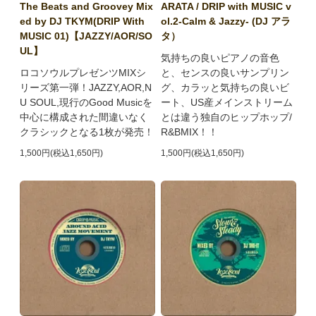
The Beats and Groovey Mix
ARATA / DRIP with MUSIC v
ed by DJ TKYM(DRIP With
ol.2-Calm & Jazzy- (DJ アラ
MUSIC 01)【JAZZY/AOR/SO
タ）
UL】
気持ちの良いピアノの音色
ロコソウルプレゼンツMIXシ
と、センスの良いサンプリン
リーズ第一弾！JAZZY,AOR,N
グ、カラッと気持ちの良いビ
U SOUL,現行のGood Musicを
ート、US産メインストリーム
中心に構成された間違いなく
とは違う独自のヒップホップ/
クラシックとなる1枚が発売！
R&BMIX！！
1,500円(税込1,650円)
1,500円(税込1,650円)