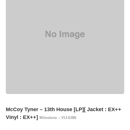
McCoy Tyner ‎– 13th House [LP][ Jacket : EX++
Vinyl : EX++]
Milestone ‎– VIJ-6386