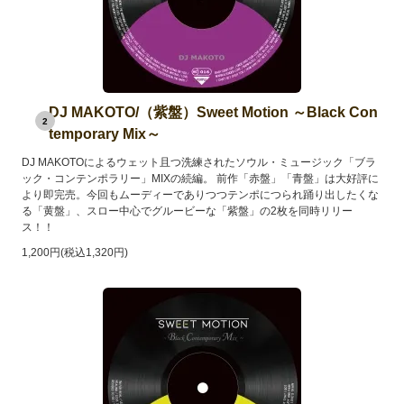
DJ MAKOTO/（紫盤）Sweet Motion ～Black Con
2
temporary Mix～
DJ MAKOTOによるウェット且つ洗練されたソウル・ミュージック「ブラ
ック・コンテンポラリー」MIXの続編。 前作「赤盤」「青盤」は大好評に
より即完売。今回もムーディーでありつつテンポにつられ踊り出したくな
る「黄盤」、スロー中心でグルービーな「紫盤」の2枚を同時リリー
ス！！
1,200円(税込1,320円)