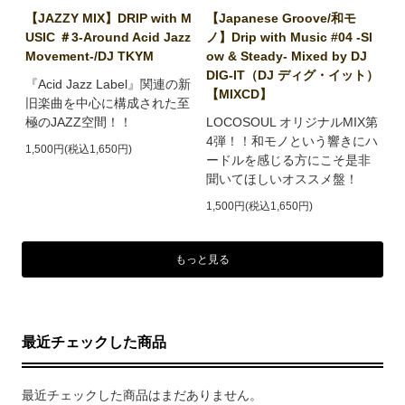
【JAZZY MIX】DRIP with M
【Japanese Groove/和モ
USIC ＃3-Around Acid Jazz
ノ】Drip with Music #04 -Sl
Movement-/DJ TKYM
ow & Steady- Mixed by DJ
DIG-IT（DJ ディグ・イット）
『Acid Jazz Label』関連の新
【MIXCD】
旧楽曲を中心に構成された至
極のJAZZ空間！！
LOCOSOUL オリジナルMIX第
4弾！！和モノという響きにハ
1,500円(税込1,650円)
ードルを感じる方にこそ是非
聞いてほしいオススメ盤！
1,500円(税込1,650円)
もっと見る
最近チェックした商品
最近チェックした商品はまだありません。