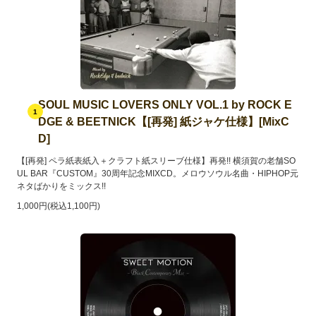
SOUL MUSIC LOVERS ONLY VOL.1 by ROCK E
1
DGE & BEETNICK【[再発] 紙ジャケ仕様】[MixC
D]
【[再発] ペラ紙表紙入＋クラフト紙スリーブ仕様】再発!! 横須賀の老舗SO
UL BAR『CUSTOM』30周年記念MIXCD。メロウソウル名曲・HIPHOP元
ネタばかりをミックス!!
1,000円(税込1,100円)