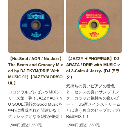
【Nu-Soul / AOR / Nu-Jazz】
【JAZZY HIPHOP/R&B】DJ
The Beats and Groovey Mix
ARATA / DRIP with MUSIC v
ed by DJ TKYM(DRIP With
ol.2-Calm & Jazzy- (DJ アラ
MUSIC 01)【JAZZY/AOR/SO
タ）
UL】
気持ちの良いピアノの音色
ロコソウルプレゼンツMIXシ
と、センスの良いサンプリン
リーズ第一弾！JAZZY,AOR,N
グ、カラッと気持ちの良いビ
U SOUL,現行のGood Musicを
ート、US産メインストリーム
中心に構成された間違いなく
とは違う独自のヒップホップ/
クラシックとなる1枚が発売！
R&BMIX！！
1,500円(税込1,650円)
1,500円(税込1,650円)