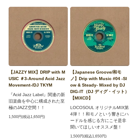
【JAZZY MIX】DRIP with M
【Japanese Groove/和モ
USIC ＃3-Around Acid Jazz
ノ】Drip with Music #04 -Sl
Movement-/DJ TKYM
ow & Steady- Mixed by DJ
DIG-IT（DJ ディグ・イット）
『Acid Jazz Label』関連の新
【MIXCD】
旧楽曲を中心に構成された至
極のJAZZ空間！！
LOCOSOUL オリジナルMIX第
4弾！！和モノという響きにハ
1,500円(税込1,650円)
ードルを感じる方にこそ是非
聞いてほしいオススメ盤！
1,500円(税込1,650円)