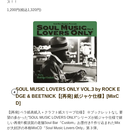
ス！！
1,200円(税込1,320円)
SOUL MUSIC LOVERS ONLY VOL.3 by ROCK E
4
DGE & BEETNICK【[再発] 紙ジャケ仕様】[MixC
D]
【[再発] ペラ紙表紙入＋クラフト紙スリーブ仕様】 ※ブックレットなし 要
望の多かった"SOUL MUSIC LOVERS ONLY"シリーズが紙ジャケ仕様で嬉
しい再発!! 横須賀の老舗Soul Bar『Custom』お墨付き!! 作り込まれたMix
が大好評の本格MixCD『Soul Music Lovers Only』第３弾。