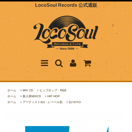
LocoSoul Records 公式通販
ホーム
>
MIX CD
>
ヒップホップ・R&B
ホーム
>
新入荷MIXCD
>
HIP HOP
ホーム
>
アーティスト/DJ・レーベル別
>
DJ KIYO