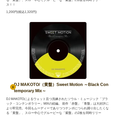
ス！！
1,200円(税込1,320円)
DJ MAKOTO/（黄盤）Sweet Motion ～Black Con
3
temporary Mix～
DJ MAKOTOによるウェット且つ洗練されたソウル・ミュージック「ブラ
ック・コンテンポラリー」MIXの続編。 前作「赤盤」「青盤」は大好評に
より即完売。今回もムーディーでありつつテンポにつられ踊り出したくな
る「黄盤」、スロー中心でグルービーな「紫盤」の2枚を同時リリー