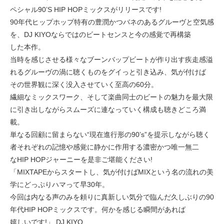
ペシャル90’S HIP HOPミックスがリリースです!
90年代ヒップホップ特有の豊潤かつバネのあるグルーヴと空気感
を、DJ KIYOならではのビートセンスと今の感覚で再構築
した本作。
当時を感じさせる様々なブーンバップビートが作り出す疾走感溢
れるグルーヴの渦に聴くものをグイっと引き込み、気が付けば
その世界観に深く没入させていく至高の60分。
繊細なミックスワーク、そして楽曲同士のビートの魅力を最大限
に引き出しながらスムーズに連なっていく構成も聴きどころ満
載。
単なる回顧に留まらない“現在進行形の90’s”を提示しながら聴く
者それぞれの記憶や感覚に静かに作用する濃密かつ唯一無二
なHIP HOPジャーニーを是非ご堪能ください!
「MIXTAPEからスタートし、気が付けばMIXという名の流れの美
学にどっぷりハマって早30年。
今回は内なる声のみを頼りに真新しい気分で臨んだ久しぶりの90
年代HIP HOPミックスです。何かを感じる瞬間があれば
嬉しいです!」 DJ KIYO.