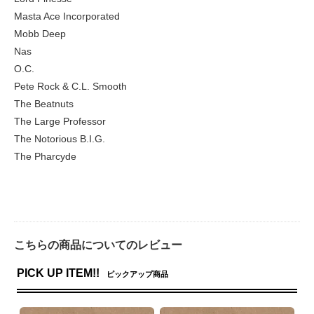
Masta Ace Incorporated
Mobb Deep
Nas
O.C.
Pete Rock & C.L. Smooth
The Beatnuts
The Large Professor
The Notorious B.I.G.
The Pharcyde
こちらの商品についてのレビュー
PICK UP ITEM!!
ピックアップ商品