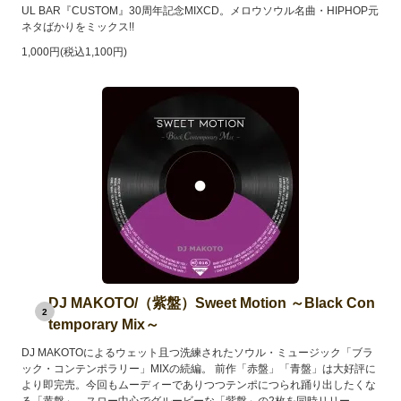
UL BAR『CUSTOM』30周年記念MIXCD。メロウソウル名曲・HIPHOP元
ネタばかりをミックス!!
1,000円(税込1,100円)
DJ MAKOTO/（紫盤）Sweet Motion ～Black Con
2
temporary Mix～
DJ MAKOTOによるウェット且つ洗練されたソウル・ミュージック「ブラ
ック・コンテンポラリー」MIXの続編。 前作「赤盤」「青盤」は大好評に
より即完売。今回もムーディーでありつつテンポにつられ踊り出したくな
る「黄盤」、スロー中心でグルービーな「紫盤」の2枚を同時リリー