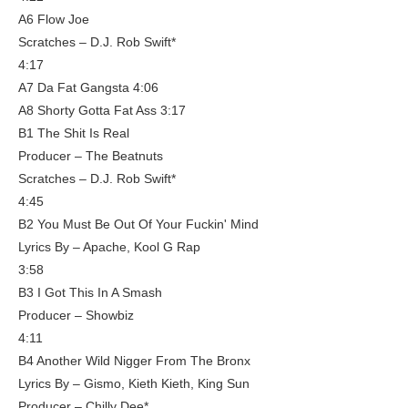
A6 Flow Joe
Scratches – D.J. Rob Swift*
4:17
A7 Da Fat Gangsta 4:06
A8 Shorty Gotta Fat Ass 3:17
B1 The Shit Is Real
Producer – The Beatnuts
Scratches – D.J. Rob Swift*
4:45
B2 You Must Be Out Of Your Fuckin' Mind
Lyrics By – Apache, Kool G Rap
3:58
B3 I Got This In A Smash
Producer – Showbiz
4:11
B4 Another Wild Nigger From The Bronx
Lyrics By – Gismo, Kieth Kieth, King Sun
Producer – Chilly Dee*