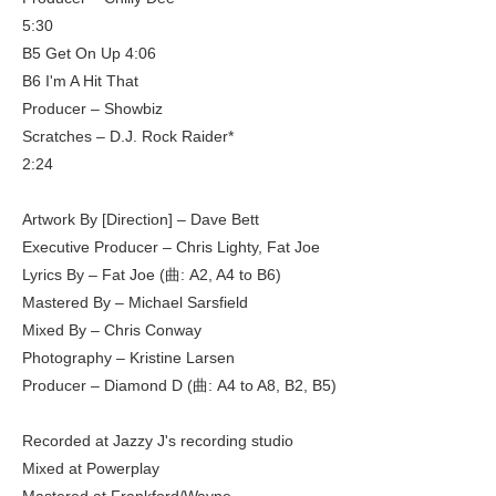
5:30
B5 Get On Up 4:06
B6 I'm A Hit That
Producer – Showbiz
Scratches – D.J. Rock Raider*
2:24
Artwork By [Direction] – Dave Bett
Executive Producer – Chris Lighty, Fat Joe
Lyrics By – Fat Joe (曲: A2, A4 to B6)
Mastered By – Michael Sarsfield
Mixed By – Chris Conway
Photography – Kristine Larsen
Producer – Diamond D (曲: A4 to A8, B2, B5)
Recorded at Jazzy J's recording studio
Mixed at Powerplay
Mastered at Frankford/Wayne