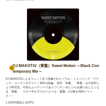
DJ MAKOTO/（黄盤）Sweet Motion ～Black Con
3
temporary Mix～
DJ MAKOTOによるウェット且つ洗練されたソウル・ミュージック「ブラ
ック・コンテンポラリー」MIXの続編。 前作「赤盤」「青盤」は大好評に
より即完売。今回もムーディーでありつつテンポにつられ踊り出したくな
る「黄盤」、スロー中心でグルービーな「紫盤」の2枚を同時リリー
ス！！
1,200円(税込1,320円)