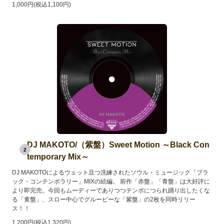
1,000円(税込1,100円)
DJ MAKOTO/（紫盤）Sweet Motion ～Black Con
2
temporary Mix～
DJ MAKOTOによるウェット且つ洗練されたソウル・ミュージック「ブラ
ック・コンテンポラリー」MIXの続編。 前作「赤盤」「青盤」は大好評に
より即完売。今回もムーディーでありつつテンポにつられ踊り出したくな
る「黄盤」、スロー中心でグルービーな「紫盤」の2枚を同時リリー
ス！！
1,200円(税込1,320円)