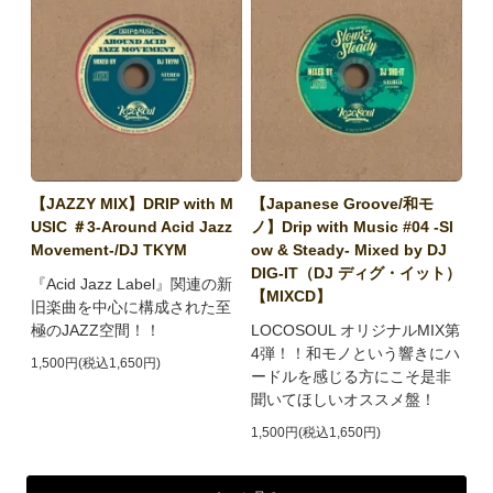
【JAZZY MIX】DRIP with M
【Japanese Groove/和モ
USIC ＃3-Around Acid Jazz
ノ】Drip with Music #04 -Sl
Movement-/DJ TKYM
ow & Steady- Mixed by DJ
DIG-IT（DJ ディグ・イット）
『Acid Jazz Label』関連の新
【MIXCD】
旧楽曲を中心に構成された至
極のJAZZ空間！！
LOCOSOUL オリジナルMIX第
4弾！！和モノという響きにハ
1,500円(税込1,650円)
ードルを感じる方にこそ是非
聞いてほしいオススメ盤！
1,500円(税込1,650円)