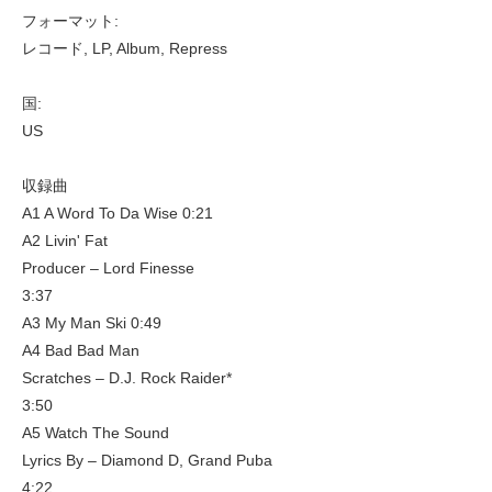
フォーマット:
レコード, LP, Album, Repress
国:
US
収録曲
A1 A Word To Da Wise 0:21
A2 Livin' Fat
Producer – Lord Finesse
3:37
A3 My Man Ski 0:49
A4 Bad Bad Man
Scratches – D.J. Rock Raider*
3:50
A5 Watch The Sound
Lyrics By – Diamond D, Grand Puba
4:22