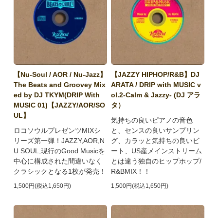
【Nu-Soul / AOR / Nu-Jazz】
【JAZZY HIPHOP/R&B】DJ
The Beats and Groovey Mix
ARATA / DRIP with MUSIC v
ed by DJ TKYM(DRIP With
ol.2-Calm & Jazzy- (DJ アラ
MUSIC 01)【JAZZY/AOR/SO
タ）
UL】
気持ちの良いピアノの音色
ロコソウルプレゼンツMIXシ
と、センスの良いサンプリン
リーズ第一弾！JAZZY,AOR,N
グ、カラッと気持ちの良いビ
U SOUL,現行のGood Musicを
ート、US産メインストリーム
中心に構成された間違いなく
とは違う独自のヒップホップ/
クラシックとなる1枚が発売！
R&BMIX！！
1,500円(税込1,650円)
1,500円(税込1,650円)