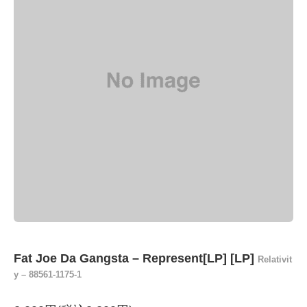
Fat Joe Da Gangsta – Represent[LP] [LP]
Relativit
y – 88561-1175-1