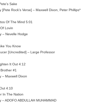
Pete's Sake
y [Pete Rock's Verse] – Maxwell Dixon, Peter Phillips*
tos Of The Mind 5:01
 Of Lovin
y – Nevelle Hodge
Like You Know
ucer [Uncredited] – Large Professor
ghten It Out 4:12
 Brother #1
By – Maxwell Dixon
Out 4:10
r In The Nation
 By – ADOFO ABDULLAH MUHAMMAD