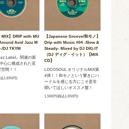
 MIX】DRIP with MU
【Japanese Groove/和モノ】
Around Acid Jazz M
Drip with Music #04 -Slow &
-/DJ TKYM
Steady- Mixed by DJ DIG-IT
（DJ ディグ・イット）【MIX
Jazz Label』関連の新
CD】
中心に構成された至
ZZ空間！！
LOCOSOUL オリジナルMIX第
4弾！！和モノという響きにハ
税込1,650円)
ードルを感じる方にこそ是非
聞いてほしいオススメ盤！
1,500円(税込1,650円)