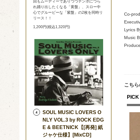
回もムーディーでありつつテンポにつら
れ踊り出したくなる「黄盤」、スロー中
心でグルービーな「紫盤」の2枚を同時リ
Co-prod
リース！！
Executi
1,200円(税込1,320円)
Lyrics 
Music By
Produce
こちら
PICK 
SOUL MUSIC LOVERS O
4
NLY VOL.3 by ROCK EDG
E & BEETNICK【[再発] 紙
ジャケ仕様】[MixCD]