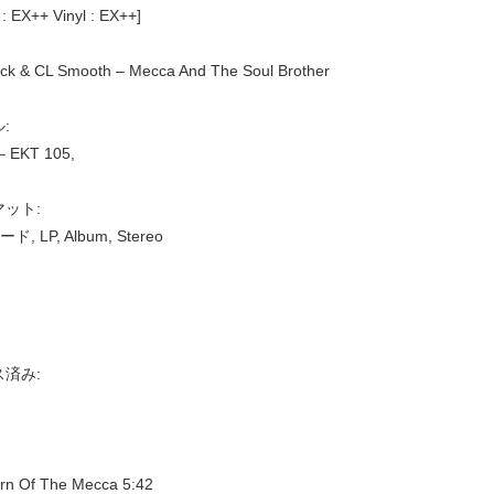
 : EX++ Vinyl : EX++]
ck & CL Smooth – Mecca And The Soul Brother
:
 – EKT 105,
ット:
ード, LP, Album, Stereo
済み:
rn Of The Mecca 5:42