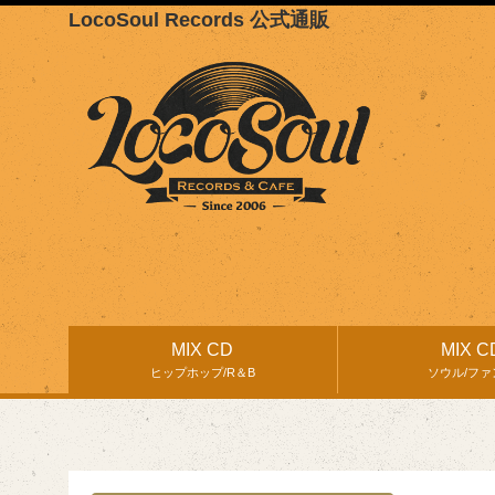
LocoSoul Records 公式通販
MIX CD
MIX C
ヒップホップ/R＆B
ソウル/ファ