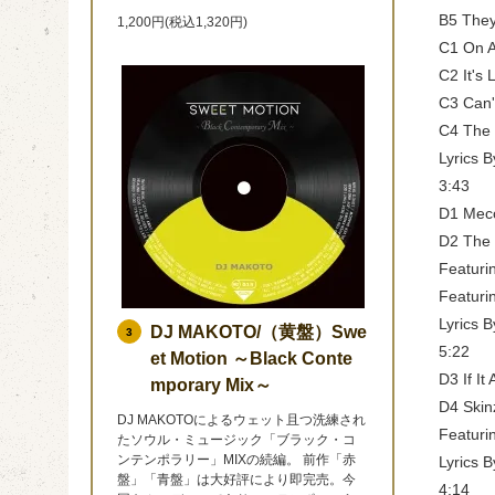
B5 They
1,200円(税込1,320円)
C1 On 
C2 It's 
C3 Can'
C4 The 
Lyrics B
3:43
D1 Mecc
D2 The
Featuri
Featuri
Lyrics B
DJ MAKOTO/（黄盤）Swe
3
5:22
et Motion ～Black Conte
D3 If It
mporary Mix～
D4 Skin
DJ MAKOTOによるウェット且つ洗練され
Featuri
たソウル・ミュージック「ブラック・コ
ンテンポラリー」MIXの続編。 前作「赤
Lyrics 
盤」「青盤」は大好評により即完売。今
4:14