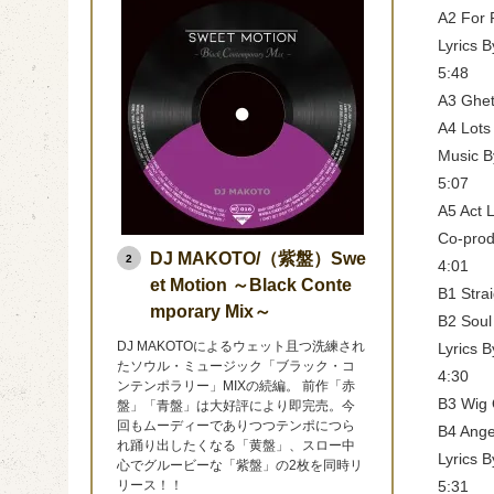
A2 For 
Lyrics B
5:48
A3 Ghet
A4 Lots
Music B
5:07
A5 Act 
Co-prod
DJ MAKOTO/（紫盤）Swe
2
4:01
et Motion ～Black Conte
B1 Strai
mporary Mix～
B2 Soul
DJ MAKOTOによるウェット且つ洗練され
Lyrics 
たソウル・ミュージック「ブラック・コ
4:30
ンテンポラリー」MIXの続編。 前作「赤
B3 Wig 
盤」「青盤」は大好評により即完売。今
回もムーディーでありつつテンポにつら
B4 Ange
れ踊り出したくなる「黄盤」、スロー中
Lyrics
心でグルービーな「紫盤」の2枚を同時リ
5:31
リース！！