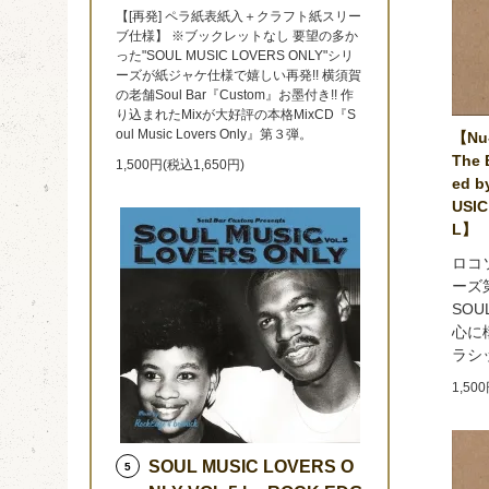
【[再発] ペラ紙表紙入＋クラフト紙スリー
ブ仕様】 ※ブックレットなし 要望の多か
った"SOUL MUSIC LOVERS ONLY"シリ
ーズが紙ジャケ仕様で嬉しい再発!! 横須賀
の老舗Soul Bar『Custom』お墨付き!! 作
り込まれたMixが大好評の本格MixCD『S
oul Music Lovers Only』第３弾。
【Nu-
The 
1,500円(税込1,650円)
ed b
USIC
L】
ロコ
ーズ第
SOU
心に
ラシ
1,50
SOUL MUSIC LOVERS O
5