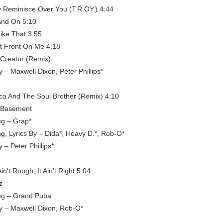
 Reminisce Over You (T.R.OY.) 4:44
And On 5:10
Like That 3:55
t Front On Me 4:18
Creator (Remix)
y – Maxwell Dixon, Peter Phillips*
a And The Soul Brother (Remix) 4:10
 Basement
ng – Grap*
ng, Lyrics By – Dida*, Heavy D.*, Rob-O*
y – Peter Phillips*
 Ain't Rough, It Ain't Right 5:04
z
ng – Grand Puba
By – Maxwell Dixon, Rob-O*