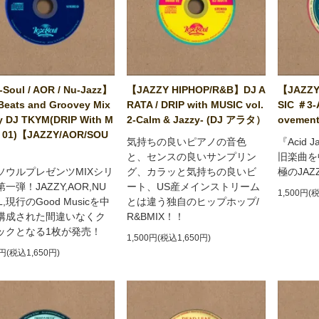
Soul / AOR / Nu-Jazz】
【JAZZY HIPHOP/R&B】DJ A
【JAZZY
Beats and Groovey Mix
RATA / DRIP with MUSIC vol.
SIC ＃3-
y DJ TKYM(DRIP With M
2-Calm & Jazzy- (DJ アラタ）
ovement
 01)【JAZZY/AOR/SOU
気持ちの良いピアノの音色
『Acid 
と、センスの良いサンプリン
旧楽曲を
ソウルプレゼンツMIXシリ
グ、カラッと気持ちの良いビ
極のJA
一弾！JAZZY,AOR,NU
ート、US産メインストリーム
1,500円(
L,現行のGood Musicを中
とは違う独自のヒップホップ/
構成された間違いなくク
R&BMIX！！
ックとなる1枚が発売！
1,500円(税込1,650円)
0円(税込1,650円)