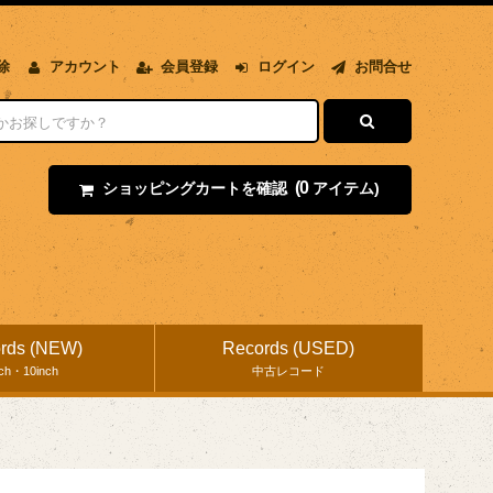
除
アカウント
会員登録
ログイン
お問合せ
(0
ショッピングカートを確認
アイテム)
rds (NEW)
Records (USED)
nch・10inch
中古レコード