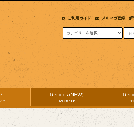
ご利用ガイド
メルマガ登録・解
D
Records (NEW)
Reco
ンク
12inch・LP
7i