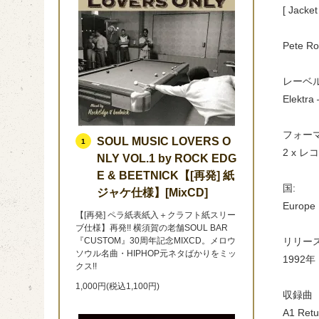
[ Jacket
Pete Ro
レーベル
Elektra
フォーマ
SOUL MUSIC LOVERS O
1
2 x レコ
NLY VOL.1 by ROCK EDG
E & BEETNICK【[再発] 紙
国:
ジャケ仕様】[MixCD]
Europe
【[再発] ペラ紙表紙入＋クラフト紙スリー
ブ仕様】再発!! 横須賀の老舗SOUL BAR
リリース
『CUSTOM』30周年記念MIXCD。メロウ
ソウル名曲・HIPHOP元ネタばかりをミッ
1992年
クス!!
1,000円(税込1,100円)
収録曲
A1 Retu