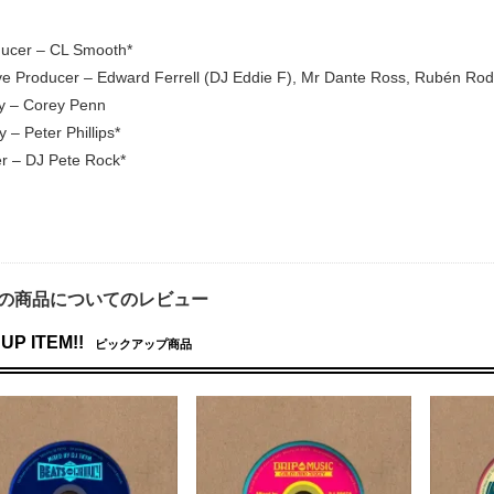
ucer – CL Smooth*
ve Producer – Edward Ferrell (DJ Eddie F), Mr Dante Ross, Rubén Rod
By – Corey Penn
 – Peter Phillips*
r – DJ Pete Rock*
の商品についてのレビュー
UP ITEM!!
ピックアップ商品