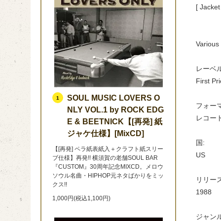
[ Jacket
Various
レーベル
First Pr
SOUL MUSIC LOVERS O
1
フォーマ
NLY VOL.1 by ROCK EDG
レコード, L
E & BEETNICK【[再発] 紙
ジャケ仕様】[MixCD]
国:
【[再発] ペラ紙表紙入＋クラフト紙スリー
US
ブ仕様】再発!! 横須賀の老舗SOUL BAR
『CUSTOM』30周年記念MIXCD。メロウ
ソウル名曲・HIPHOP元ネタばかりをミッ
リリース
クス!!
1988
1,000円(税込1,100円)
ジャンル