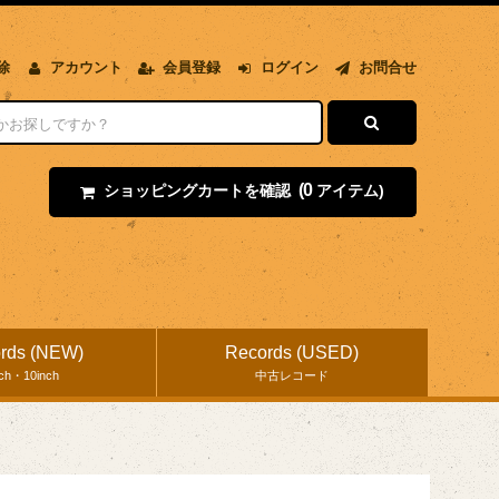
除
アカウント
会員登録
ログイン
お問合せ
(0
ショッピングカートを確認
アイテム)
rds (NEW)
Records (USED)
nch・10inch
中古レコード