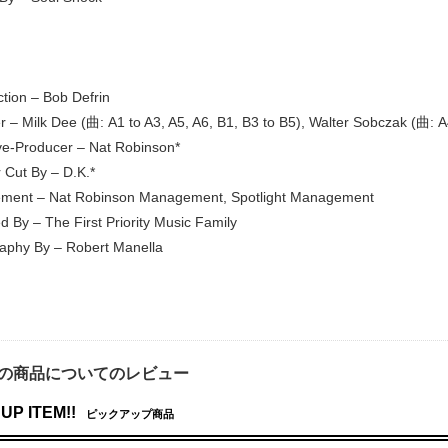
ction – Bob Defrin
r – Milk Dee (曲: A1 to A3, A5, A6, B1, B3 to B5), Walter Sobczak (曲: A
ve-Producer – Nat Robinson*
 Cut By – D.K.*
ment – Nat Robinson Management, Spotlight Management
d By – The First Priority Music Family
aphy By – Robert Manella
の商品についてのレビュー
UP ITEM!!
ピックアップ商品