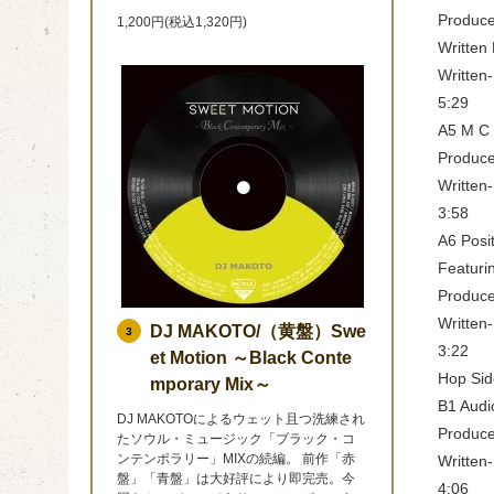
Produce
1,200円(税込1,320円)
Written
Written-
5:29
A5 M C L
Producer
Written-
3:58
A6 Posi
Featurin
Produce
Written
DJ MAKOTO/（黄盤）Swe
3
3:22
et Motion ～Black Conte
Hop Sid
mporary Mix～
B1 Audi
DJ MAKOTOによるウェット且つ洗練され
Produce
たソウル・ミュージック「ブラック・コ
ンテンポラリー」MIXの続編。 前作「赤
Written
盤」「青盤」は大好評により即完売。今
4:06