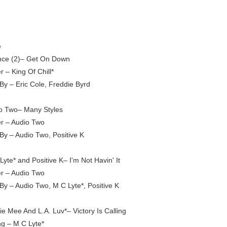
e
ance (2)– Get On Down
 – King Of Chill*
By – Eric Cole, Freddie Byrd
o Two– Many Styles
r – Audio Two
-By – Audio Two, Positive K
yte* and Positive K– I'm Not Havin' It
r – Audio Two
By – Audio Two, M C Lyte*, Positive K
ie Mee And L.A. Luv*– Victory Is Calling
ng – M C Lyte*