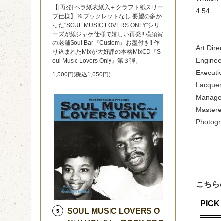
【[再発] ペラ紙表紙入＋クラフト紙スリー
4:54
ブ仕様】 ※ブックレットなし 要望の多か
った"SOUL MUSIC LOVERS ONLY"シリ
ーズが紙ジャケ仕様で嬉しい再発!! 横須賀
の老舗Soul Bar『Custom』お墨付き!! 作
Art Dire
り込まれたMixが大好評の本格MixCD『S
Enginee
oul Music Lovers Only』第３弾。
Executi
1,500円(税込1,650円)
Lacquer
Manage
Mastere
Photogr
こちら
PICK 
SOUL MUSIC LOVERS O
5