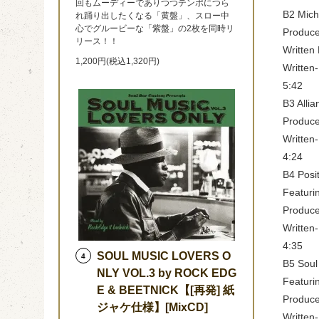
回もムーディーでありつつテンポにつら
B2 Mich
れ踊り出したくなる「黄盤」、スロー中
心でグルービーな「紫盤」の2枚を同時リ
Produce
リース！！
Written
1,200円(税込1,320円)
Written
5:42
B3 Allia
Produce
Written-
4:24
B4 Posi
Featuri
Produce
Written
4:35
SOUL MUSIC LOVERS O
4
B5 Soul
NLY VOL.3 by ROCK EDG
Featuri
E & BEETNICK【[再発] 紙
Produce
ジャケ仕様】[MixCD]
Written