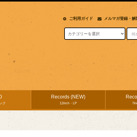
ご利用ガイド
メルマガ登録・解
D
Records (NEW)
Reco
ンク
12inch・LP
7i