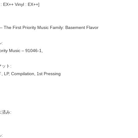
 : EX++ Vinyl : EX++]
 – The First Priority Music Family: Basement Flavor
:
iority Music – 91046-1,
ット:
P, Compilation, 1st Pressing
済み:
: