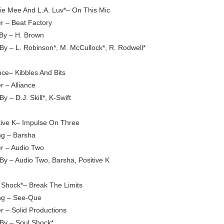
ie Mee And L.A. Luv*– On This Mic
r – Beat Factory
 By – H. Brown
-By – L. Robinson*, M. McCullock*, R. Rodwell*
nce– Kibbles And Bits
r – Alliance
By – D.J. Skill*, K-Swift
tive K– Impulse On Three
ng – Barsha
r – Audio Two
-By – Audio Two, Barsha, Positive K
 Shock*– Break The Limits
ng – See-Que
r – Solid Productions
-By – Soul Shock*