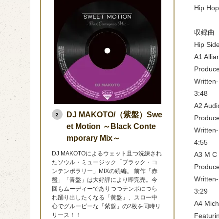
Hip Hop
収録曲
Hip Sid
A1 Alli
Producer
Written-
3:48
A2 Audi
DJ MAKOTO/（紫盤）Swe
2
Produce
et Motion ～Black Conte
Written
mporary Mix～
4:55
DJ MAKOTOによるウェット且つ洗練され
A3 M C L
たソウル・ミュージック「ブラック・コ
Produce
ンテンポラリー」MIXの続編。 前作「赤
Written-
盤」「青盤」は大好評により即完売。今
回もムーディーでありつつテンポにつら
3:29
れ踊り出したくなる「黄盤」、スロー中
A4 Mich
心でグルービーな「紫盤」の2枚を同時リ
Featuri
リース！！