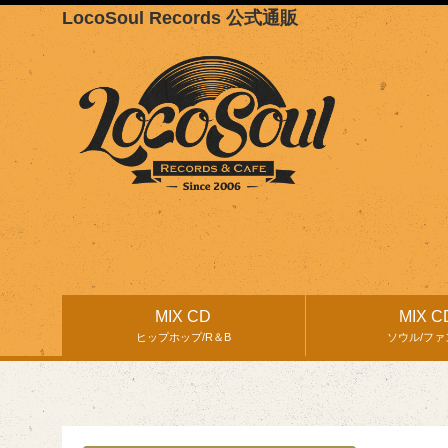
LocoSoul Records 公式通販
MIX CD
MIX C
ヒップホップ/R＆B
ソウル/ファ