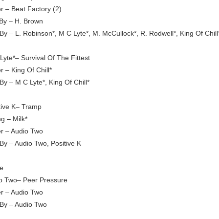
r – Beat Factory (2)
 By – H. Brown
By – L. Robinson*, M C Lyte*, M. McCullock*, R. Rodwell*, King Of Chill
yte*– Survival Of The Fittest
 – King Of Chill*
By – M C Lyte*, King Of Chill*
tive K– Tramp
g – Milk*
r – Audio Two
-By – Audio Two, Positive K
e
o Two– Peer Pressure
r – Audio Two
-By – Audio Two