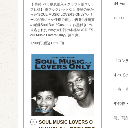
B4 For 
【[再発] ペラ紙表紙入＋クラフト紙スリー
ブ仕様】 ※ブックレットなし 要望の多か
った"SOUL MUSIC LOVERS ONLY"シリ
++++++
ーズが紙ジャケ仕様で嬉しい再発!! 横須賀
の老舗Soul Bar『Custom』お墨付き!! 作
り込まれたMixが大好評の本格MixCD『S
oul Music Lovers Only』第３弾。
1,500円(税込1,650円)
『コン
すべて
一点一
年代物
尚、商
SOUL MUSIC LOVERS O
5