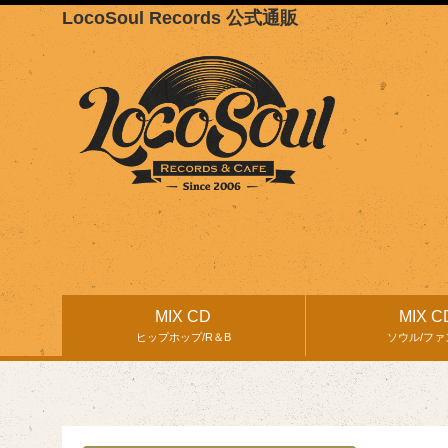
LocoSoul Records 公式通販
MIX CD
MIX C
ヒップホップ/R＆B
ソウル/ファ