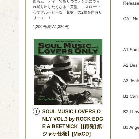
回もムーディーでありつつテンポにつら
Release
れ踊り出したくなる「黄盤」、スロー中
心でグルービーな「紫盤」の2枚を同時リ
リース！！
CAT No 
1,200円(税込1,320円)
A1 Shak
A2 Desi
A3 Jeal
B1 Can'
SOUL MUSIC LOVERS O
B2 I Lo
4
NLY VOL.3 by ROCK EDG
E & BEETNICK【[再発] 紙
B3 Ange
ジャケ仕様】[MixCD]