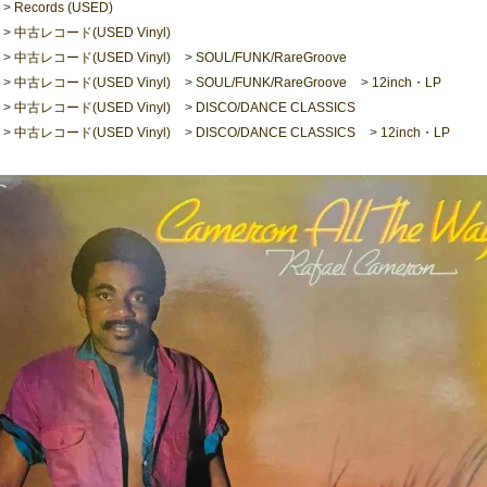
>
Records (USED)
>
中古レコード(USED Vinyl)
>
中古レコード(USED Vinyl)
>
SOUL/FUNK/RareGroove
>
中古レコード(USED Vinyl)
>
SOUL/FUNK/RareGroove
>
12inch・LP
>
中古レコード(USED Vinyl)
>
DISCO/DANCE CLASSICS
>
中古レコード(USED Vinyl)
>
DISCO/DANCE CLASSICS
>
12inch・LP