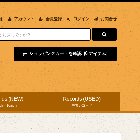
除
アカウント
会員登録
ログイン
お問合せ
(0
ショッピングカートを確認
アイテム)
rds (NEW)
Records (USED)
nch・10inch
中古レコード