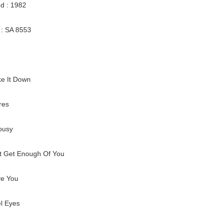
d : 1982
: SA 8553
e It Down
res
ousy
t Get Enough Of You
ve You
l Eyes