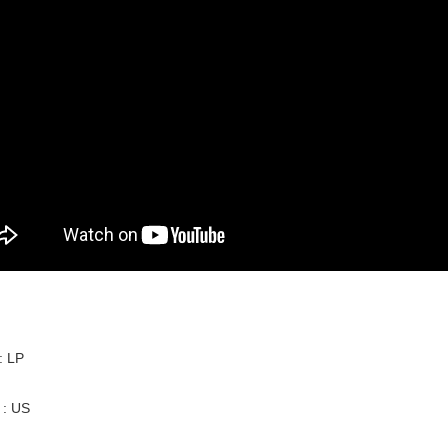
: LP
 : US