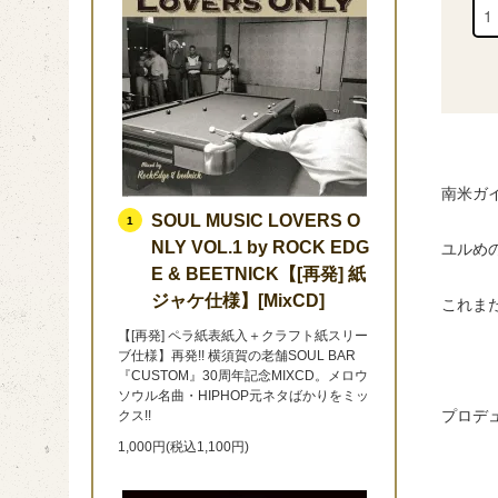
南米ガイ
SOUL MUSIC LOVERS O
1
NLY VOL.1 by ROCK EDG
ユルめの
E & BEETNICK【[再発] 紙
ジャケ仕様】[MixCD]
これまた
【[再発] ペラ紙表紙入＋クラフト紙スリー
ブ仕様】再発!! 横須賀の老舗SOUL BAR
『CUSTOM』30周年記念MIXCD。メロウ
ソウル名曲・HIPHOP元ネタばかりをミッ
プロデュー
クス!!
1,000円(税込1,100円)