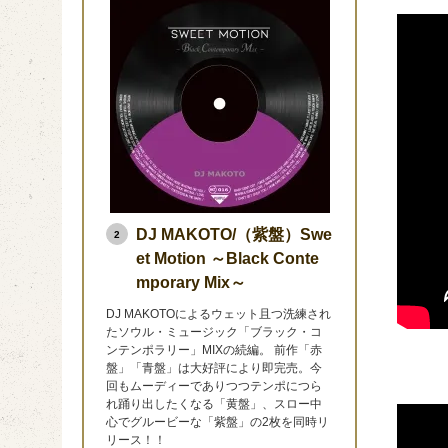
DJ MAKOTO/（紫盤）Swe
2
et Motion ～Black Conte
mporary Mix～
DJ MAKOTOによるウェット且つ洗練され
たソウル・ミュージック「ブラック・コ
ンテンポラリー」MIXの続編。 前作「赤
盤」「青盤」は大好評により即完売。今
回もムーディーでありつつテンポにつら
れ踊り出したくなる「黄盤」、スロー中
心でグルービーな「紫盤」の2枚を同時リ
リース！！