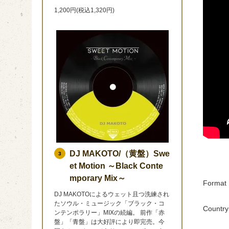
1,200円(税込1,320円)
DJ MAKOTO/（黄盤）Swe
3
et Motion ～Black Conte
mporary Mix～
Format 
DJ MAKOTOによるウェット且つ洗練され
たソウル・ミュージック「ブラック・コ
Country
ンテンポラリー」MIXの続編。 前作「赤
盤」「青盤」は大好評により即完売。今