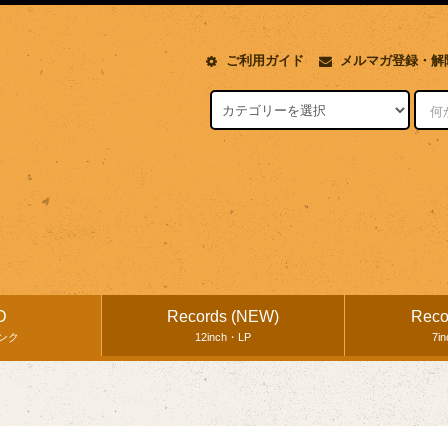
ご利用ガイド
メルマガ登録・解
D
Records (NEW)
Reco
ンク
12inch・LP
7i