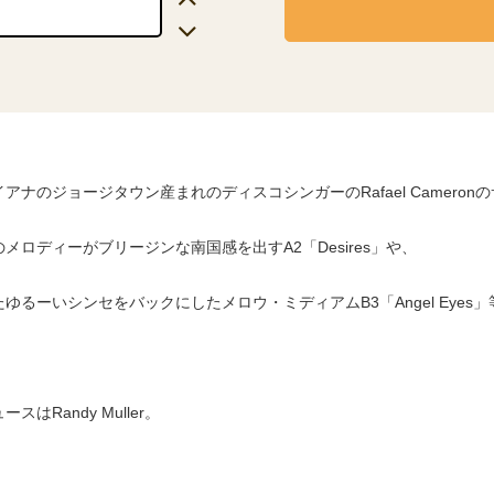
アナのジョージタウン産まれのディスコシンガーのRafael Cameron
メロディーがブリージンな南国感を出すA2「Desires」や、
ゆるーいシンセをバックにしたメロウ・ミディアムB3「Angel Eyes
スはRandy Muller。