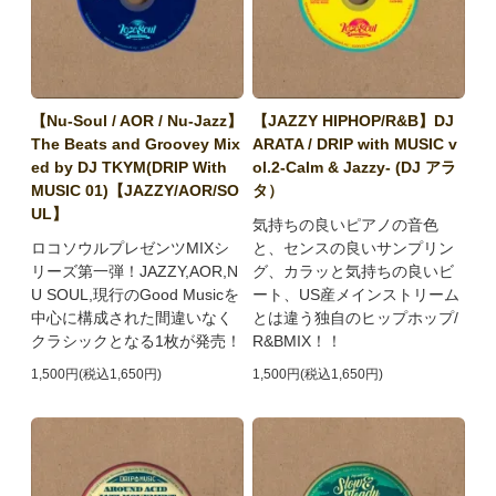
【Nu-Soul / AOR / Nu-Jazz】
【JAZZY HIPHOP/R&B】DJ
The Beats and Groovey Mix
ARATA / DRIP with MUSIC v
ed by DJ TKYM(DRIP With
ol.2-Calm & Jazzy- (DJ アラ
MUSIC 01)【JAZZY/AOR/SO
タ）
UL】
気持ちの良いピアノの音色
ロコソウルプレゼンツMIXシ
と、センスの良いサンプリン
リーズ第一弾！JAZZY,AOR,N
グ、カラッと気持ちの良いビ
U SOUL,現行のGood Musicを
ート、US産メインストリーム
中心に構成された間違いなく
とは違う独自のヒップホップ/
クラシックとなる1枚が発売！
R&BMIX！！
1,500円(税込1,650円)
1,500円(税込1,650円)