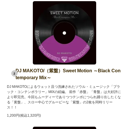
DJ MAKOTO/（紫盤）Sweet Motion ～Black Con
2
temporary Mix～
DJ MAKOTOによるウェット且つ洗練されたソウル・ミュージック「ブラ
ック・コンテンポラリー」MIXの続編。 前作「赤盤」「青盤」は大好評に
より即完売。今回もムーディーでありつつテンポにつられ踊り出したくな
る「黄盤」、スロー中心でグルービーな「紫盤」の2枚を同時リリー
ス！！
1,200円(税込1,320円)