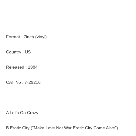
Format : 7inch (vinyl)
Country : US
Released : 1984
CAT No : 7-29216
A Let's Go Crazy
B Erotic City ("Make Love Not War Erotic City Come Alive")