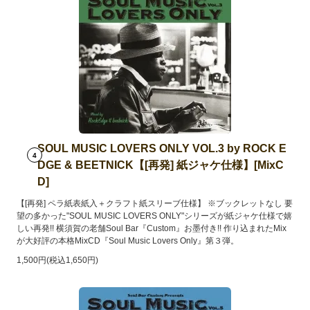
SOUL MUSIC LOVERS ONLY VOL.3 by ROCK E
4
DGE & BEETNICK【[再発] 紙ジャケ仕様】[MixC
D]
【[再発] ペラ紙表紙入＋クラフト紙スリーブ仕様】 ※ブックレットなし 要
望の多かった"SOUL MUSIC LOVERS ONLY"シリーズが紙ジャケ仕様で嬉
しい再発!! 横須賀の老舗Soul Bar『Custom』お墨付き!! 作り込まれたMix
が大好評の本格MixCD『Soul Music Lovers Only』第３弾。
1,500円(税込1,650円)