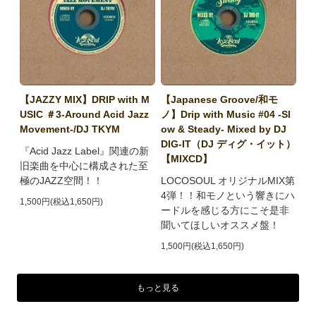
【JAZZY MIX】DRIP with M
【Japanese Groove/和モ
USIC ＃3-Around Acid Jazz
ノ】Drip with Music #04 -Sl
Movement-/DJ TKYM
ow & Steady- Mixed by DJ
DIG-IT（DJ ディグ・イット）
『Acid Jazz Label』関連の新
【MIXCD】
旧楽曲を中心に構成された至
極のJAZZ空間！！
LOCOSOUL オリジナルMIX第
4弾！！和モノという響きにハ
1,500円(税込1,650円)
ードルを感じる方にこそ是非
聞いてほしいオススメ盤！
1,500円(税込1,650円)
もっと見る