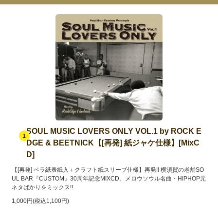
SOUL MUSIC LOVERS ONLY VOL.1 by ROCK E
1
DGE & BEETNICK【[再発] 紙ジャケ仕様】[MixC
D]
【[再発] ペラ紙表紙入＋クラフト紙スリーブ仕様】再発!! 横須賀の老舗SO
UL BAR『CUSTOM』30周年記念MIXCD。メロウソウル名曲・HIPHOP元
ネタばかりをミックス!!
1,000円(税込1,100円)