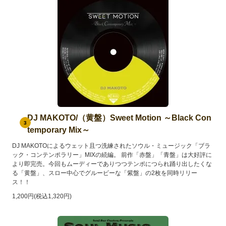
DJ MAKOTO/（黄盤）Sweet Motion ～Black Con
3
temporary Mix～
DJ MAKOTOによるウェット且つ洗練されたソウル・ミュージック「ブラ
ック・コンテンポラリー」MIXの続編。 前作「赤盤」「青盤」は大好評に
より即完売。今回もムーディーでありつつテンポにつられ踊り出したくな
る「黄盤」、スロー中心でグルービーな「紫盤」の2枚を同時リリー
ス！！
1,200円(税込1,320円)