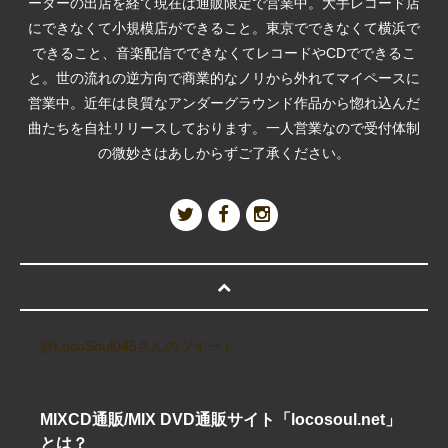
ーターの出店を経て現在は通販限定で営業中。大手レコード店
にできなくて小規模店ができること。東京でできなくて横浜で
できること、音楽配信でできなくてレコードやCDでできるこ
と。世の流れの逆方向で商業的なノリから外れてマイペースに
営業中。近年は良質なアンダーグラウンド作品から惚れ込んだ
曲たちを自社リリースしております。一人営業なので受付体制
の微妙さはあしからずご了承ください。
@LocoSoul045さんのツイート
MIXCD通販/MIX DVD通販サイト「locosoul.net」
とは？