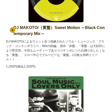
DJ MAKOTO/（黄盤）Sweet Motion ～Black Con
3
temporary Mix～
DJ MAKOTOによるウェット且つ洗練されたソウル・ミュージック「ブラ
ック・コンテンポラリー」MIXの続編。 前作「赤盤」「青盤」は大好評に
より即完売。今回もムーディーでありつつテンポにつられ踊り出したくな
る「黄盤」、スロー中心でグルービーな「紫盤」の2枚を同時リリー
ス！！
1,200円(税込1,320円)