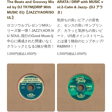
The Beats and Groovey Mix
ARATA / DRIP with MUSIC v
ed by DJ TKYM(DRIP With
ol.2-Calm & Jazzy- (DJ アラ
MUSIC 01)【JAZZY/AOR/SO
タ）
UL】
気持ちの良いピアノの音色
ロコソウルプレゼンツMIXシ
と、センスの良いサンプリン
リーズ第一弾！JAZZY,AOR,N
グ、カラッと気持ちの良いビ
U SOUL,現行のGood Musicを
ート、US産メインストリーム
中心に構成された間違いなく
とは違う独自のヒップホップ/
クラシックとなる1枚が発売！
R&BMIX！！
1,500円(税込1,650円)
1,500円(税込1,650円)