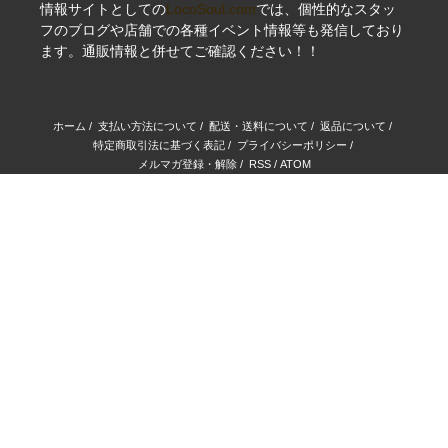
情報サイトとしての
LocoSoul.com
では、個性的なスタッ
フのブログや店舗での各種イベント情報等も発信しており
ます。通販情報と併せてご確認ください！！
ホーム
/
支払い方法について
/
配送・送料について
/
返品について
/
特定商取引法に基づく表記
/
プライバシーポリシー
/
メルマガ登録・解除
/
RSS
/
ATOM