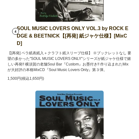
SOUL MUSIC LOVERS ONLY VOL.3 by ROCK E
4
DGE & BEETNICK【[再発] 紙ジャケ仕様】[MixC
D]
【[再発] ペラ紙表紙入＋クラフト紙スリーブ仕様】 ※ブックレットなし 要
望の多かった"SOUL MUSIC LOVERS ONLY"シリーズが紙ジャケ仕様で嬉
しい再発!! 横須賀の老舗Soul Bar『Custom』お墨付き!! 作り込まれたMix
が大好評の本格MixCD『Soul Music Lovers Only』第３弾。
1,500円(税込1,650円)