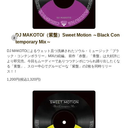
DJ MAKOTO/（紫盤）Sweet Motion ～Black Con
2
temporary Mix～
DJ MAKOTOによるウェット且つ洗練されたソウル・ミュージック「ブラ
ック・コンテンポラリー」MIXの続編。 前作「赤盤」「青盤」は大好評に
より即完売。今回もムーディーでありつつテンポにつられ踊り出したくな
る「黄盤」、スロー中心でグルービーな「紫盤」の2枚を同時リリー
ス！！
1,200円(税込1,320円)