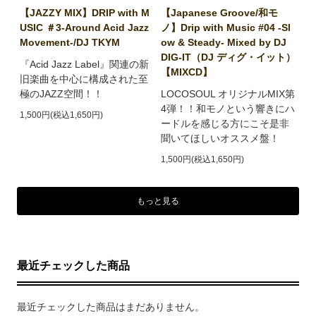
【JAZZY MIX】DRIP with M
【Japanese Groove/和モ
USIC ＃3-Around Acid Jazz
ノ】Drip with Music #04 -Sl
Movement-/DJ TKYM
ow & Steady- Mixed by DJ
DIG-IT（DJ ディグ・イット）
『Acid Jazz Label』関連の新
【MIXCD】
旧楽曲を中心に構成された至
極のJAZZ空間！！
LOCOSOUL オリジナルMIX第
4弾！！和モノという響きにハ
1,500円(税込1,650円)
ードルを感じる方にこそ是非
聞いてほしいオススメ盤！
1,500円(税込1,650円)
もっと見る
最近チェックした商品
最近チェックした商品はまだありません。