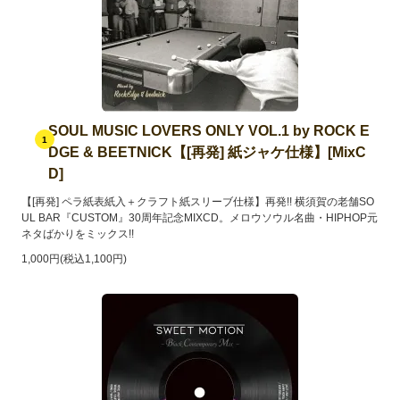
SOUL MUSIC LOVERS ONLY VOL.1 by ROCK E
1
DGE & BEETNICK【[再発] 紙ジャケ仕様】[MixC
D]
【[再発] ペラ紙表紙入＋クラフト紙スリーブ仕様】再発!! 横須賀の老舗SO
UL BAR『CUSTOM』30周年記念MIXCD。メロウソウル名曲・HIPHOP元
ネタばかりをミックス!!
1,000円(税込1,100円)